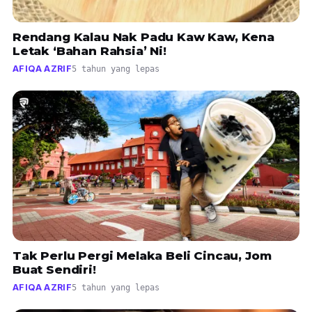
Rendang Kalau Nak Padu Kaw Kaw, Kena
Letak ‘Bahan Rahsia’ Ni!
AFIQA AZRIF
5 tahun yang lepas
Tak Perlu Pergi Melaka Beli Cincau, Jom
Buat Sendiri!
AFIQA AZRIF
5 tahun yang lepas