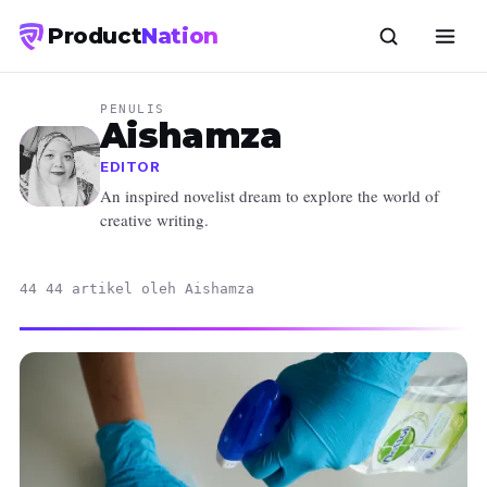
Product
Nation
PENULIS
Aishamza
EDITOR
An inspired novelist dream to explore the world of
creative writing.
44 44 artikel oleh Aishamza