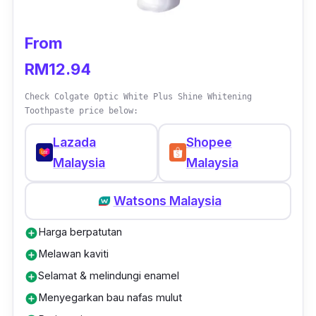
From
RM12.94
Check Colgate Optic White Plus Shine Whitening
Toothpaste price below:
Lazada
Shopee
Malaysia
Malaysia
Watsons Malaysia
Harga berpatutan
add_circle
Melawan kaviti
add_circle
Selamat & melindungi enamel
add_circle
Menyegarkan bau nafas mulut
add_circle