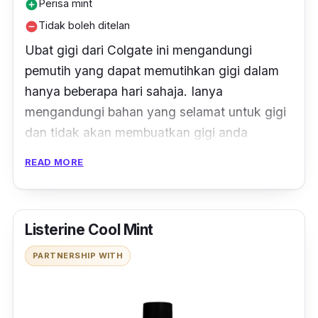
Perisa mint
add_circle
Tidak boleh ditelan
remove_circle
Ubat gigi dari Colgate ini mengandungi
pemutih yang dapat memutihkan gigi dalam
hanya beberapa hari sahaja. Ianya
mengandungi bahan yang selamat untuk gigi
dan tidak akan membuatkan gigi anda
menjadi orsak atau menipis.
READ MORE
Partikel micro-crystal yang terdapat di dalam
ubat gigi ini dapat memutihkan permukaan
Listerine Cool Mint
gigi. Tiada lagi masalah untuk senyum
dengan penuh keyakinan!
PARTNERSHIP WITH