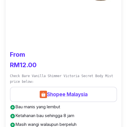
From
RM12.00
Check Bare Vanilla Shimmer Victoria Secret Body Mist
price below:
Shopee Malaysia
Bau manis yang lembut
add_circle
Ketahanan bau sehingga 8 jam
add_circle
Masih wangi walaupun berpeluh
add_circle