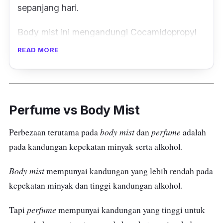
sepanjang hari.
Body mist ini mengandungi
Cocamidopropyl
Betaine yang akan melindungi kulit anda dari
READ MORE
kering dan kekal lembap sepanjang hari.
Selain itu, body mist ini turut mengandungi
bahan Oleth-10 yang akan membantu
Perfume vs Body Mist
menyingkirkan kotoran pada kulit anda.
body mist
perfume
Perbezaan terutama pada
dan
adalah
Bauan mewah seperti
sparkling berries
dan
pada kandungan kepekatan minyak serta alkohol.
sweet tangerine
pastinya memberikan
keharuman yang segar untuk anda.
Body mist
mempunyai kandungan yang lebih rendah pada
kepekatan minyak dan tinggi kandungan alkohol.
Paling menariknya, Peg-120 Methyl Glucose
Dioleate antara bahan yang membantu
perfume
Tapi
mempunyai kandungan yang tinggi untuk
mengurangkan masalah iritasi kulit dari