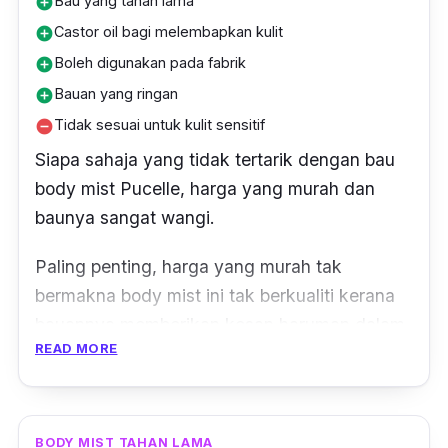
Bau yang tahan lama
add_circle
Castor oil bagi melembapkan kulit
add_circle
Boleh digunakan pada fabrik
add_circle
Bauan yang ringan
add_circle
Tidak sesuai untuk kulit sensitif
remove_circle
Siapa sahaja yang tidak tertarik dengan bau
body mist Pucelle, harga yang murah dan
baunya sangat wangi.
Paling penting, harga yang murah tak
bermakna
body mist
ini tak berkualiti kerana
bauannya memberikan kesan haruman dalam
READ MORE
tempoh yang lama tau.
Bila cari
body mist
, pastikan ada
castor oil
untuk memastikan kulit anda juga kekal
BODY MIST TAHAN LAMA