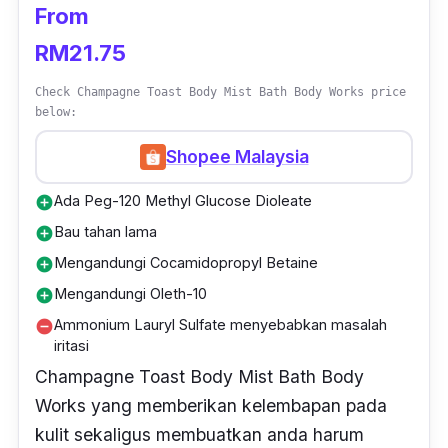
From
RM21.75
Check Champagne Toast Body Mist Bath Body Works price
below:
Shopee Malaysia
Ada Peg-120 Methyl Glucose Dioleate
add_circle
Bau tahan lama
add_circle
Mengandungi Cocamidopropyl Betaine
add_circle
Mengandungi Oleth-10
add_circle
Ammonium Lauryl Sulfate menyebabkan masalah
remove_circle
iritasi
Champagne Toast Body Mist Bath Body
Works yang memberikan kelembapan pada
kulit sekaligus membuatkan anda harum