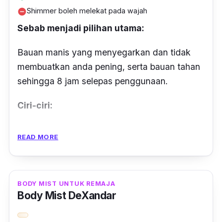
Shimmer boleh melekat pada wajah
remove_circle
Sebab menjadi pilihan utama:
Bauan manis yang menyegarkan dan tidak
membuatkan anda pening, serta bauan tahan
sehingga 8 jam selepas penggunaan.
Ciri-ciri:
Bau wangi pada badan bukan untuk menarik
READ MORE
perhatian orang ramai, tapi untuk memberi
keyakinan buat diri sendiri.
Dengan cuaca di Malaysia agak panas dan
BODY MIST UNTUK REMAJA
Body Mist DeXandar
lembap boleh membuatkan badan kita sangat
mudah untuk berpeluh dan berbau.