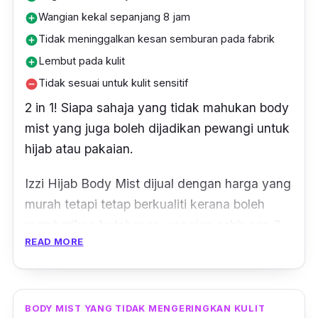
Wangian kekal sepanjang 8 jam
add_circle
Tidak meninggalkan kesan semburan pada fabrik
add_circle
Lembut pada kulit
add_circle
Tidak sesuai untuk kulit sensitif
remove_circle
2 in 1! Siapa sahaja yang tidak mahukan
body
mist
yang juga boleh dijadikan pewangi untuk
hijab atau pakaian.
Izzi Hijab Body Mist dijual dengan harga yang
murah tetapi tetap berkualiti kerana boleh
memberikan ketahanan wangian sehingga 8
READ MORE
jam.
Bukan hanya mampu membuatkan bauan
badan kekal wangi, kulit anda juga terjaga
BODY MIST YANG TIDAK MENGERINGKAN KULIT