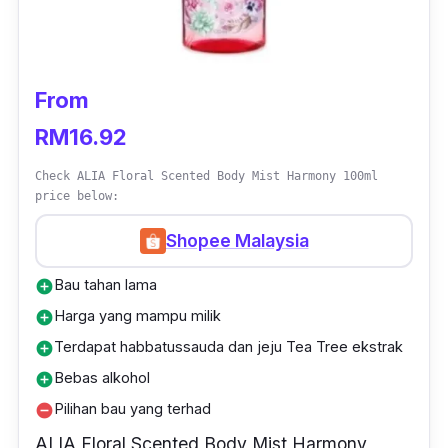
From
RM16.92
Check ALIA Floral Scented Body Mist Harmony 100ml
price below:
Shopee Malaysia
Bau tahan lama
add_circle
Harga yang mampu milik
add_circle
Terdapat habbatussauda dan jeju Tea Tree ekstrak
add_circle
Bebas alkohol
add_circle
Pilihan bau yang terhad
remove_circle
ALIA Floral Scented Body Mist Harmony