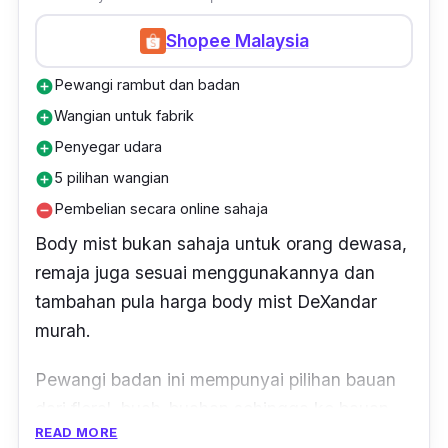
petang ”
Shopee Malaysia
Pewangi rambut dan badan
add_circle
Wangian untuk fabrik
add_circle
Penyegar udara
add_circle
5 pilihan wangian
add_circle
Pembelian secara online sahaja
remove_circle
Body mist
bukan sahaja untuk orang dewasa,
remaja juga sesuai menggunakannya dan
tambahan pula harga
body mist
DeXandar
murah.
Pewangi badan ini mempunyai pilihan bauan
dari floral, buah-buahan sehingga ke bauan
READ MORE
yang manis. Anda pilih sahaja!