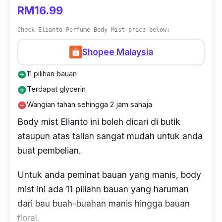
RM16.99
Check Elianto Perfume Body Mist price below:
Shopee Malaysia
11 pilihan bauan
add_circle
Terdapat glycerin
add_circle
Wangian tahan sehingga 2 jam sahaja
remove_circle
Body mist
Elianto ini boleh dicari di butik
ataupun atas talian sangat mudah untuk anda
buat pembelian.
Untuk anda peminat bauan yang manis, body
mist ini ada 11 piliahn bauan yang haruman
dari bau buah-buahan manis hingga bauan
floral.