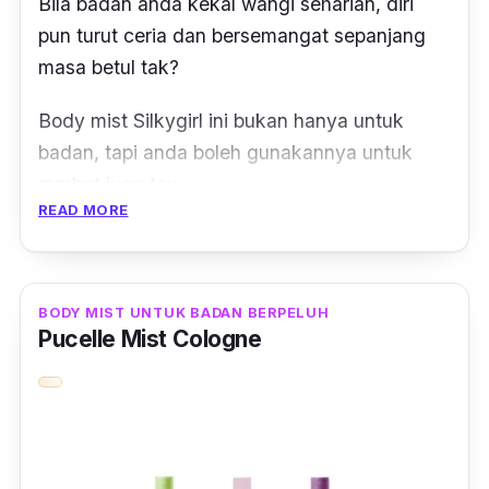
Bila badan anda kekal wangi seharian, diri
pun turut ceria dan bersemangat sepanjang
masa betul tak?
Body mist Silkygirl ini bukan hanya untuk
badan, tapi anda boleh gunakannya untuk
rambut juga tau.
READ MORE
Dengan harga yang murah, produk berkualiti
ini sangat menjimatkan kerana ada fungsi 2
dalam 1. Sangat menjimatkan!
BODY MIST UNTUK BADAN BERPELUH
Pucelle Mist Cologne
Mempunyai bauan floral, manis dan citrus
segar akan membuatkan anda kekal wangi
sepanjang hari.
Body mist ini juga sangat sesuai dijadikan