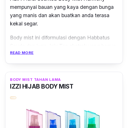
mempunyai
bauan yang kaya dengan bunga
yang manis dan akan buatkan anda terasa
kekal segar.
Body mist
ini diformulasi dengan Habbatus
Sauda dan juga Jeju Tea ekstrak yang bagus
READ MORE
untuk melembapkan kulit.
Bukan itu sahaja, pewangi badan ini kaya
dengan antioksidan, bau badan wangi serta
BODY MIST TAHAN LAMA
kulit anda juga terjaga dan sihat.
IZZI HIJAB BODY MIST
Haruman bunga manis ini pastinya
membuatkan anda jatuh cinta dan boleh
didapati di seluruh
drugstore
di Malaysia.