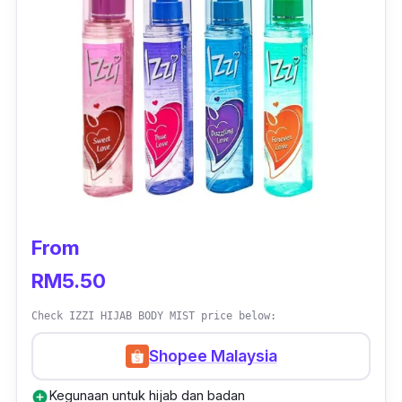
From
RM5.50
Check IZZI HIJAB BODY MIST price below:
Shopee Malaysia
Kegunaan untuk hijab dan badan
add_circle