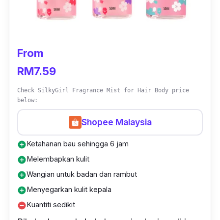
From
RM7.59
Check SilkyGirl Fragrance Mist for Hair Body price
below:
Shopee Malaysia
Ketahanan bau sehingga 6 jam
add_circle
Melembapkan kulit
add_circle
Wangian untuk badan dan rambut
add_circle
Menyegarkan kulit kepala
add_circle
Kuantiti sedikit
remove_circle