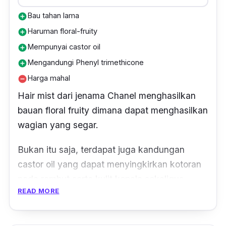
Bau tahan lama
add_circle
Haruman floral-fruity
add_circle
Mempunyai castor oil
add_circle
Mengandungi Phenyl trimethicone
add_circle
Harga mahal
remove_circle
Hair mist dari jenama Chanel menghasilkan
bauan floral fruity dimana dapat menghasilkan
wagian yang segar.
Bukan itu saja, terdapat juga kandungan
castor oil yang dapat menyingkirkan kotoran
pada rambut serta kulit kepala sekaligus
READ MORE
menjadikan rambut bersinar dan cantik.
Malah, dengan kandungan
Phenyl