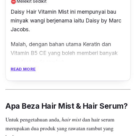
Melekit sedikit
remove_circle
Daisy Hair Vitamin Mist ini mempunyai bau
minyak wangi berjenama iaitu Daisy by Marc
Jacobs.
Malah, dengan bahan utama Keratin dan
Vitamin B5 CE yang boleh memberi banyak
manfaat pada rambut.
READ MORE
Antaranya menjadikan rambut mudah diurus,
mempunyai lebih banyak volume, dan
memberikan kilauan semula jadi.
Apa Beza Hair Mist & Hair Serum?
Bahan penting yang ada dalam hair mist ini
adalah Vitamin B5 7% + C 2% + E 2% dan
hair mist
Untuk pengetahuan anda,
dan hair serum
Keratin 10%.
merupakan dua produk yang rawatan rambut yang