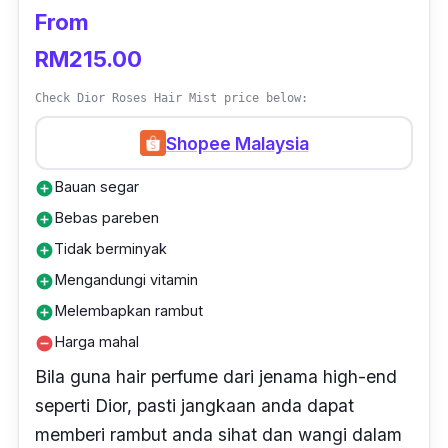
From
RM215.00
Check Dior Roses Hair Mist price below:
Shopee Malaysia
Bauan segar
add_circle
Bebas pareben
add_circle
Tidak berminyak
add_circle
Mengandungi vitamin
add_circle
Melembapkan rambut
add_circle
Harga mahal
remove_circle
Bila guna hair perfume dari jenama
high-end
seperti Dior, pasti jangkaan anda dapat
memberi rambut anda sihat dan wangi dalam