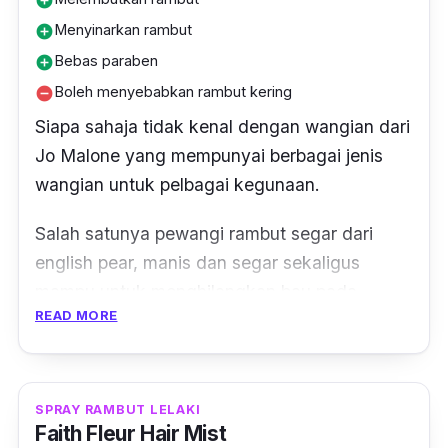
add_circle
Menyinarkan rambut
add_circle
Bebas paraben
add_circle
Boleh menyebabkan rambut kering
remove_circle
Siapa sahaja tidak kenal dengan wangian dari
Jo Malone yang mempunyai berbagai jenis
wangian untuk pelbagai kegunaan.
Salah satunya pewangi rambut segar dari
english pear, manis dan segar sekaligus
mampu untuk menghilangkan bau pada
READ MORE
rambut yang terdedah pada asap.
Diperkaya bahan argan oil yang membantu
menjadikan rambut lembap sihat dan besinar.
SPRAY RAMBUT LELAKI
Faith Fleur Hair Mist