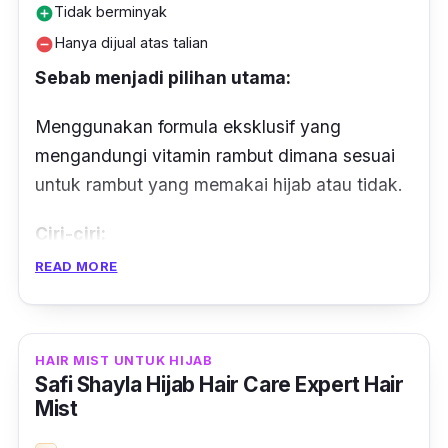
Tidak berminyak
add_circle
Hanya dijual atas talian
remove_circle
Sebab menjadi pilihan utama:
Menggunakan formula eksklusif yang
mengandungi vitamin rambut dimana sesuai
untuk rambut yang memakai hijab atau tidak.
Ciri-ciri:
READ MORE
Kami faham, wanita berhijab kebanyakannya
akan menghadapi masalah bau pada rambut
dan kulit kepala.
HAIR MIST UNTUK HIJAB
Safi Shayla Hijab Hair Care Expert Hair
Tapi masalah ini boleh selesai dengan
Mist
semburan dari Sunsilk yang memberikan