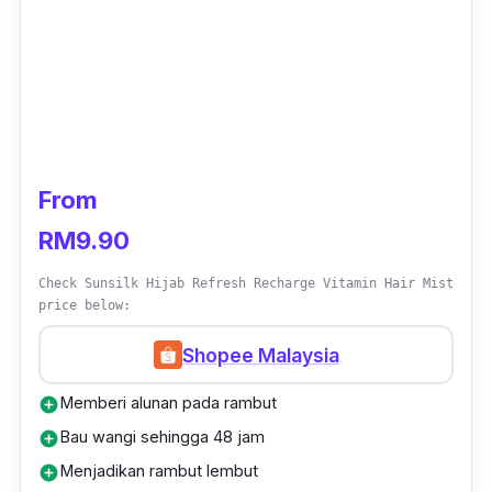
From
RM9.90
Check Sunsilk Hijab Refresh Recharge Vitamin Hair Mist
price below:
Shopee Malaysia
Memberi alunan pada rambut
add_circle
Bau wangi sehingga 48 jam
add_circle
Menjadikan rambut lembut
add_circle