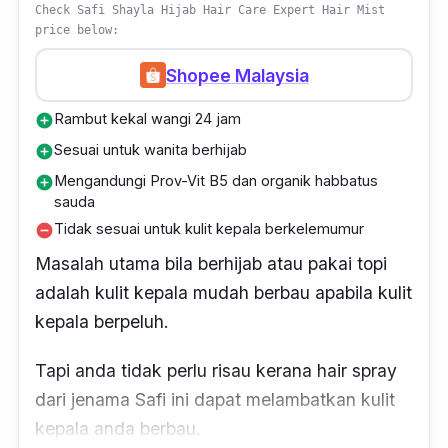
mist Sunsilk, rambut dan kulit kepala kekal
Check Safi Shayla Hijab Hair Care Expert Hair Mist
wangi sepanjang hari”
price below:
Shopee Malaysia
Rambut kekal wangi 24 jam
add_circle
Sesuai untuk wanita berhijab
add_circle
Mengandungi Prov-Vit B5 dan organik habbatus
add_circle
sauda
Tidak sesuai untuk kulit kepala berkelemumur
remove_circle
Masalah utama bila berhijab atau pakai topi
adalah kulit kepala mudah berbau apabila kulit
kepala berpeluh.
Tapi anda tidak perlu risau kerana hair spray
dari jenama Safi ini dapat melambatkan kulit
kepala anda berbau.