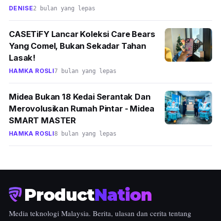
DENISE
2 bulan yang lepas
CASETiFY Lancar Koleksi Care Bears
Yang Comel, Bukan Sekadar Tahan
Lasak!
HAMKA ROSLI
7 bulan yang lepas
Midea Bukan 18 Kedai Serantak Dan
Merovolusikan Rumah Pintar - Midea
SMART MASTER
HAMKA ROSLI
8 bulan yang lepas
Product
Nation
Media teknologi Malaysia. Berita, ulasan dan cerita tentang