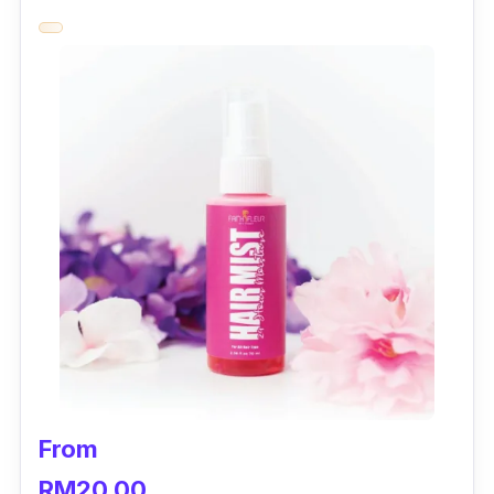
Paling penting, hair mist Jo Malone bebas dari
sulfate yang menyebabkan kulit dan rambut
anda menjadi terlalu kering.
From
RM20.00