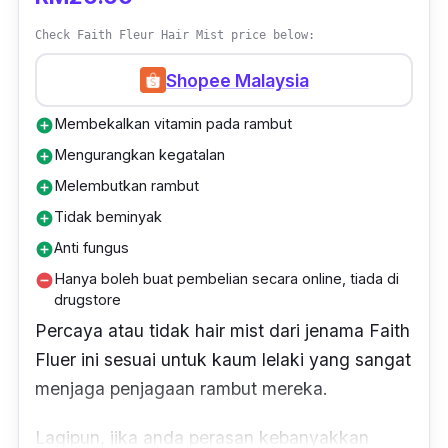
Check Faith Fleur Hair Mist price below:
Shopee Malaysia
Membekalkan vitamin pada rambut
add_circle
Mengurangkan kegatalan
add_circle
Melembutkan rambut
add_circle
Tidak beminyak
add_circle
Anti fungus
add_circle
Hanya boleh buat pembelian secara online, tiada di
remove_circle
drugstore
Percaya atau tidak hair mist dari jenama Faith
Fluer ini sesuai untuk kaum lelaki yang sangat
menjaga penjagaan rambut mereka.
Lagipun, jika anda perasan kebanyakkan