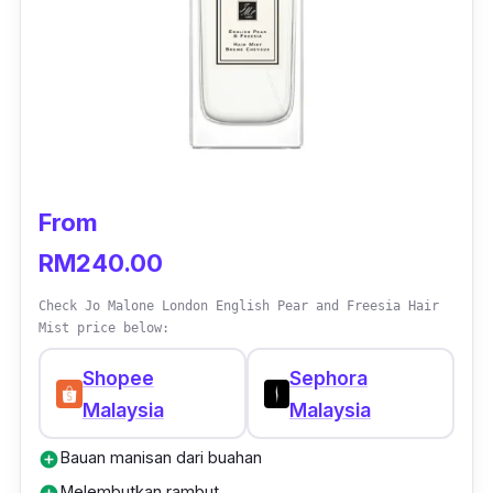
From
RM240.00
Check Jo Malone London English Pear and Freesia Hair
Mist price below:
Shopee
Sephora
Malaysia
Malaysia
Bauan manisan dari buahan
add_circle
Melembutkan rambut