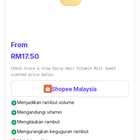
mengurangkan masalah kulit kepala yang
gatal.
From
RM17.50
Check Grace & Glow Daisy Hair Vitamin Mist Sweet
scented price below:
Shopee Malaysia
Menjadikan rambut volume
add_circle
Mengandungi vitamin
add_circle
Mengilaukan rambut
add_circle
Mengurangkan keguguran rambut
add_circle