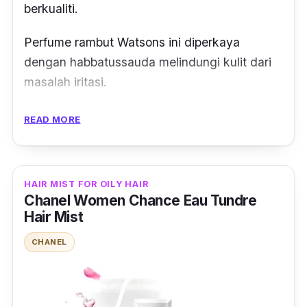
berkualiti.
Perfume rambut Watsons ini diperkaya
dengan habbatussauda melindungi kulit dari
masalah iritasi.
Bahan seperti glyecerin pula menjadikan
READ MORE
rambut kekal lembap dan sihat sepanjang
hari.
HAIR MIST FOR OILY HAIR
Buan menthol memberikan kesan segar pada
Chanel Women Chance Eau Tundre
kulit kepala, malah ianya tidak menyebabkan
Hair Mist
rambut anda mengerbang.
CHANEL
Menarikkan, harga yang murah kandungan
bahan pula berkualit!