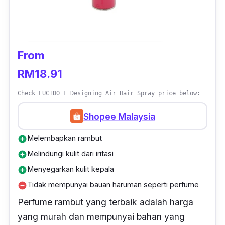
From
RM18.91
Check LUCIDO L Designing Air Hair Spray price below:
Shopee Malaysia
Melembapkan rambut
add_circle
Melindungi kulit dari iritasi
add_circle
Menyegarkan kulit kepala
add_circle
Tidak mempunyai bauan haruman seperti perfume
remove_circle
Perfume rambut yang terbaik adalah harga
yang murah dan mempunyai bahan yang