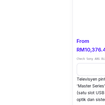
From
RM10,376.
Check Sony A8G OL
Televisyen pi
‘Master Series
(satu slot USB
optik dan sist