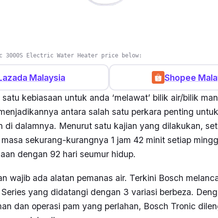
c 3000S Electric Water Heater price below:
Lazada Malaysia
Shopee Mala
satu kebiasaan untuk anda ‘melawat’ bilik air/bilik ma
i menjadikannya antara salah satu perkara penting untu
an di dalamnya. Menurut satu kajian yang dilakukan, set
masa sekurang-kurangnya 1 jam 42 minit setiap mingg
amaan dengan 92 hari seumur hidup.
n wajib ada alatan pemanas air. Terkini Bosch melanca
c Series yang didatangi dengan 3 variasi berbeza. Den
man dan operasi pam yang perlahan, Bosch Tronic dile