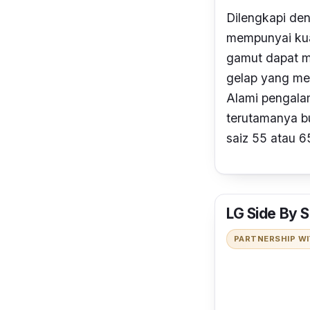
Dilengkapi de
mempunyai kual
gamut dapat 
gelap yang men
Alami pengala
terutamanya b
saiz 55 atau 6
LG Side By
PARTNERSHIP W