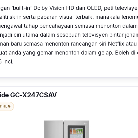
ngan
‘built-in’
Dolby Vision HD dan OLED, peti televisyen
iti skrin serta paparan visual terbaik, manakala feno
mengawal tahap pencahayaan semasa menonton dalam
jadi ciri utama dalam sesebuah televisyen pintar jenam
man baru semasa menonton rancangan siri Netflix atau
uat anda yang gemar menonton dalam gelap. Boleh di 
5 inci.
 Side GC-X247CSAV
ITH
LG