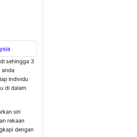
ysia
ndi sehingga 3
k anda
iap individu
u di dalam
rkan siri
gan rekaan
ngkapi dengan