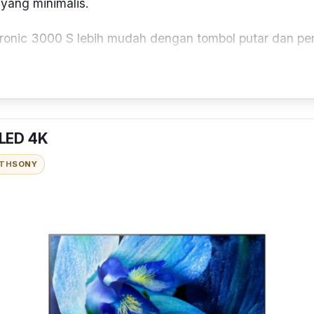
 yang minimalis.
onic 3000 S lebih mudah dengan tombol putar dan pe
an tahap pemanasan air. Tronic 6000 S pula dilengka
al komprehensif, merangkumi kawalan termostat dan se
memastikan tahap pemanasan air terkawal. Manakala
epala pancuran premium ditetapkan untuk corak sembur
LED 4K
man mandian lebih hebat, apa kata anda cuba Tronic 
ITH
SONY
 kawalan skrin sentuh digital dan fungsi kepala panc
eh menyimpan 3 pra-set memori bagi aktiviti mandian le