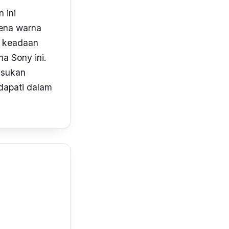
 ini
mena warna
 keadaan
a Sony ini.
 sukan
dapati dalam