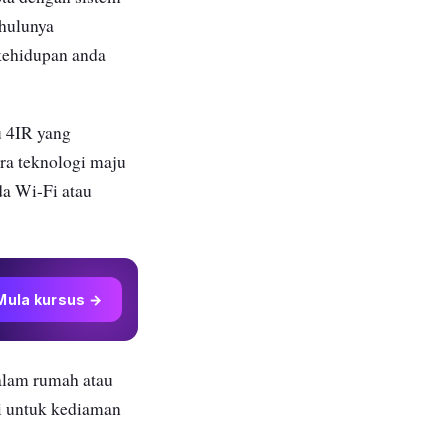
ahulunya
 kehidupan anda
u 4IR yang
ra teknologi maju
da Wi-Fi atau
Mula kursus →
alam rumah atau
ai untuk kediaman