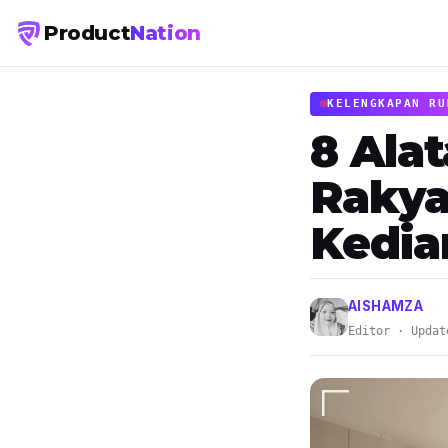
Product
Nation
KELENGKAPAN RU
8 Ala
Rakya
Kedia
AISHAMZA
Editor · Updat