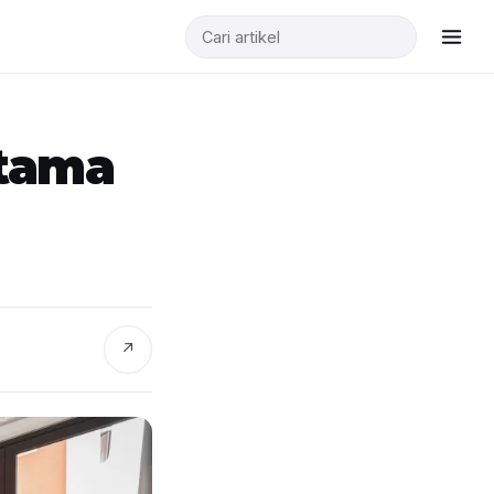
Utama
↗