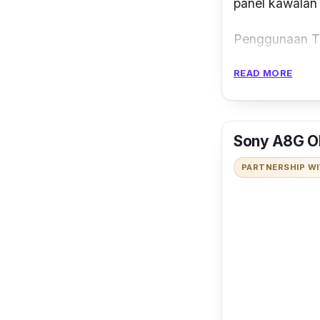
panel kawalan
Penggunaan Tr
yang memapark
READ MORE
paparan digit
‘built-in’
untuk 
Inverter dan k
Sony A8G O
Untuk pengala
PARTNERSHIP W
lengkap dengan
serta anda bol