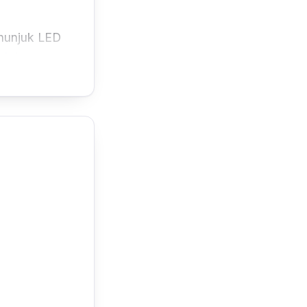
nunjuk LED
pi dengan
nsor suhu
 pam DC
an pilihan.
8000 S yang
uran premium
bih selesa.