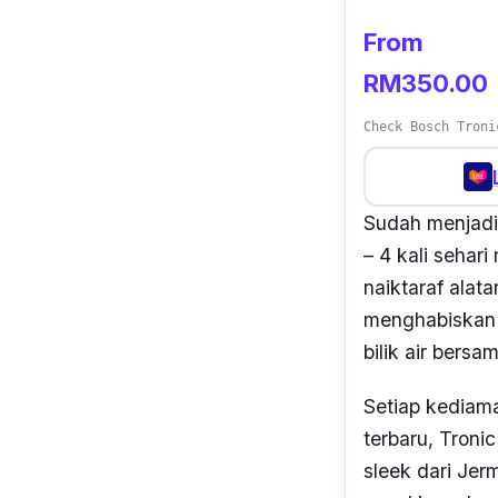
From
RM350.00
Check Bosch Troni
Sudah menjadi 
– 4 kali sehar
naiktaraf alat
menghabiskan 
bilik air bers
Setiap kediama
terbaru, Troni
sleek dari Jer