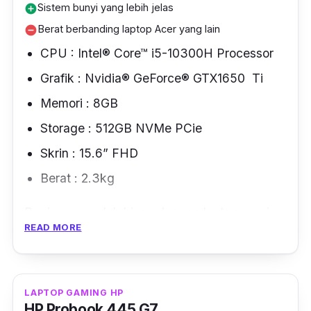
Sistem bunyi yang lebih jelas
add_circle
Berat berbanding laptop Acer yang lain
remove_circle
CPU : Intel® Core™ i5-10300H Processor
Grafik : Nvidia® GeForce® GTX1650 Ti
Memori : 8GB
Storage : 512GB NVMe PCie
Skrin : 15.6” FHD
Berat : 2.3kg
Bagi yang sudah biasa dengan laptop gaming
READ MORE
dari Acer pasti kurang teruja melihat reka
bentuk Acer Nitro 5 ini kerana lebih kurang
sama dengan yang sebelum.
LAPTOP GAMING HP
Cuma tak dapat dinafikan, reka bentuk laptop
HP Probook 445 G7