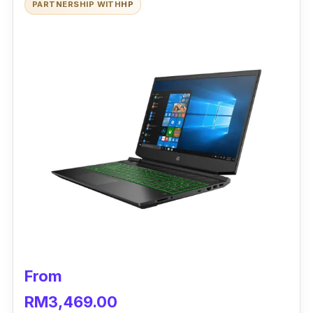
PARTNERSHIP WITH
HP
kerana harganya jauh lebih murah dan paling
penting lancar semasa sesi bermain game.
Menariknya lagi, laptop ini boleh menyokong
software VR. Jadi anda boleh bermain game
dengan puas di alam fantasi.
Selain daripada boleh bermain game, laptop
ini juga mampu membantu mereka melakukan
kerja editing video atau gambar yang
menggunakan software yang berat.
Skrinnya luas membuatkan anda berasa puas
menonton drama atau movie.
From
RM3,469.00