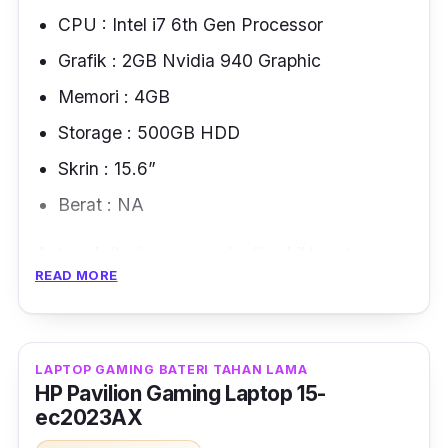
CPU : Intel i7 6th Gen Processor
Grafik : 2GB Nvidia 940 Graphic
Memori : 4GB
Storage : 500GB HDD
Skrin : 15.6”
Berat : NA
Antara kriteria yang perlu diambil berat
READ MORE
apabila membeli laptop adalah spesifikasi,
tahap kelancaran, harga dan jenama. Tidak
kira samada laptop tersebut
refurbished
atau
tidak asalkan dalam keadaan baik.
LAPTOP GAMING BATERI TAHAN LAMA
HP Pavilion Gaming Laptop 15-
ec2023AX
Laptop gaming jenis Asus i7 Nvidia ini
terkenal di kalangan penggemar gadget