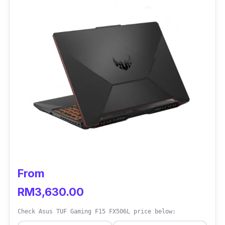
anda dapat bermain game dengan puas dan
kad grafik yang digunakan pada laptop ini
sesuai untuk memuat turun pelbagai jenis
aplikasi game.
Malangnya, memori laptop ini tidak besar
berbanding laptop gaming yang lain dimana
8GB saja. Sepatutnya laptop gaming 16GB
tapi jangan risau, masih boleh digunakan
untuk gaming.
Melihat pada keupayaan laptop ini untuk
membuat kerja-kerja
editing
, menonton movie
From
atau drama memang bagus dan sesuai kerana
RM3,630.00
CPU digunakan jenis intel Core 15.
Check Asus TUF Gaming F15 FX506L price below:
Memang harga sedikit mahal berbanding