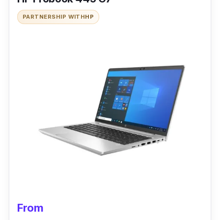
dari Acer memang
stylo
dan wujud aura
PARTNERSHIP WITH
HP
gaming.
Acer Nitro 5 merupakan laptop gaming bajet
tetapi tetap mempunyai kualiti yang baik
kerana penggunaan CPU, Intel® Core™ i5-
10300H yang membuatkan laptop ini lancar
ketika bermain game.
Bahagian kamera hadapan pula berkualiti HD
dan speaker dari laptop Acer Nitro 5 ini pula
bagus.
Manakala, bahagian skrin visual pula sangat
terang dan jelas cuma agak kurang terang
From
apabila sudut skrin laptop berubah ke arah