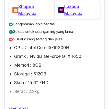
data.
Shopee
Lazada
Namun, laptop dari Huawei ini disyorkan
Malaysia
Malaysia
untuk bermain game ringan saja kerana jika
Pengecasan lebih pantas
add_circle
game berat, akan ada sedikit
lagging
.
Selesa untuk sesi gaming yang lama
add_circle
Selain daripada bermain game, laptop ini juga
Visual kurang terang dan jelas
remove_circle
sesuai untuk kerja-kerja pejabat seperti Excel
CPU : Intel Core i5-10300H
atau Microsoft. Anda boleh
klik disini
untuk
Grafik : Nvidia GeForce GTX 1650 Ti
melihat spesifikasi dengan lebih terperinci.
Memori : 8GB
Storage : 512GB
Skrin : 15.6” FHD
Berat : 2.2kg
Dengan penggunaan kad grafik Nvidia
READ MORE