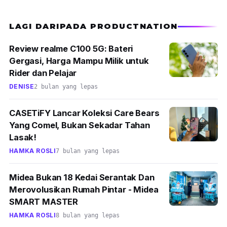
aspek
build quality
laptop ini sangat berkualiti
dan berpuas hati walaupun laptop ini dalam
LAGI DARIPADA PRODUCTNATION
kumpulan laptop gaming bajet.
Review realme C100 5G: Bateri
Bahagian papan kekunci pula, sangat efektif
Gergasi, Harga Mampu Milik untuk
kerana jarak butang antara butang yang lain
Rider dan Pelajar
sangat dekat dimana memudahkan anda
DENISE
2 bulan yang lepas
untuk menaip atau bermain game yang
CASETiFY Lancar Koleksi Care Bears
menggunakan papan kekunci dengan cepat.
Yang Comel, Bukan Sekadar Tahan
Lasak!
Namun, malangnya untuk
I/O Connection
HAMKA ROSLI
7 bulan yang lepas
laptop MSI Thin GF63 ini tidak mempunyai
HD card reader
tapi itu tidak menjadi masalah
Midea Bukan 18 Kedai Serantak Dan
jika anda jarang menggunakannya.
Merovolusikan Rumah Pintar - Midea
SMART MASTER
Tapi apa yang penting, ketika bermain game
HAMKA ROSLI
8 bulan yang lepas
menggunakan laptop pastikan setting Medium