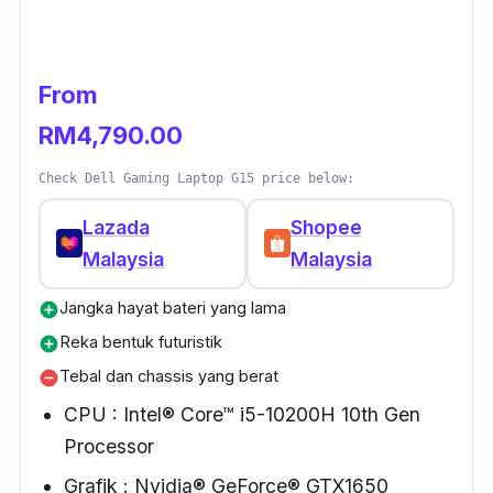
Berita baik lain pula, kaki game boleh bermain
apa saja jenis game menggunakan laptop ini
From
kerana CPU dan papan kekunci selesa dan
RM4,790.00
sesuai digunakan untuk bermain game.
Check Dell Gaming Laptop G15 price below:
Tapi, jangan ingat laptop Asus TUF F15
Lazada
Shopee
gaming hanya khas bermain game saja,
Malaysia
Malaysia
sebenarnya boleh untuk melakukan editing
video, gambar serta boleh membuat kerja-
Jangka hayat bateri yang lama
add_circle
kerja pejabat yang menggunakan software
Reka bentuk futuristik
add_circle
Microsoft, Excel dan lain-lain.
Tebal dan chassis yang berat
remove_circle
CPU : Intel® Core™ i5-10200H 10th Gen
Processor
Grafik : Nvidia® GeForce® GTX1650