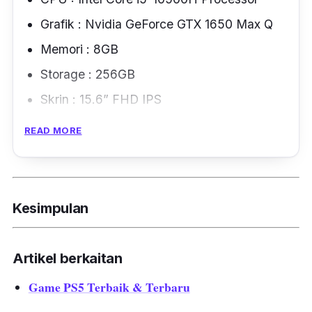
Grafik : Nvidia GeForce GTX 1650 Max Q
Memori : 8GB
Storage : 256GB
Skrin : 15.6” FHD IPS
Berat : 1.86kg
READ MORE
Material yang digunakan untuk laptop MSI
Thin GF63 ini adalah plastik dan brush
aluminium. Apa yang menjadi masalah,
Kesimpulan
bahagian brush aluminium meninggalkan
kesan cap jari jadi memerlukan kerajinan
Artikel berkaitan
untuk sentiasa lap selepas menggunakannya.
Game PS5 Terbaik & Terbaru
Lebih menarik lagi, jika dilihat dari semua