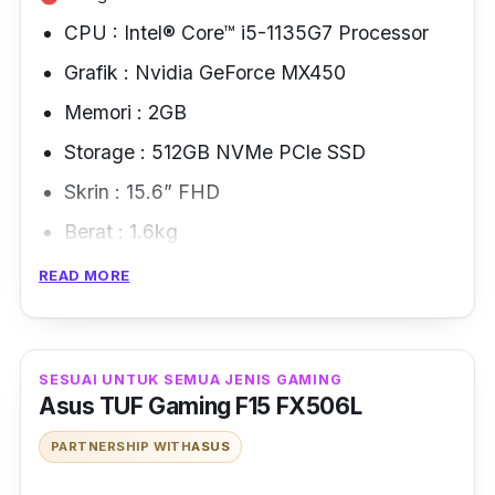
CPU : Intel® Core™ i5-1135G7 Processor
Grafik : Nvidia GeForce MX450
Memori : 2GB
Storage : 512GB NVMe PCle SSD
Skrin : 15.6” FHD
Berat : 1.6kg
READ MORE
Laptop MSI selalu menjadi bualan banyak
pihak kerana kelancarannya ketika gamers
bermain game. Ini kerana dilengkapi dengan
unit pemprosesan yang berkapasiti besar
SESUAI UNTUK SEMUA JENIS GAMING
Asus TUF Gaming F15 FX506L
sekaligus dapat elak masalah
lagging
.
PARTNERSHIP WITH
ASUS
Dengan keluasan skrin 15.6” berdefinis tinggi,