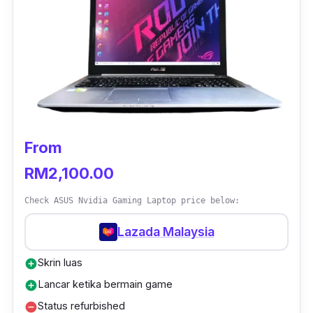
From
RM2,100.00
Check ASUS Nvidia Gaming Laptop price below:
Lazada Malaysia
Skrin luas
add_circle
Lancar ketika bermain game
add_circle
Status refurbished
remove_circle