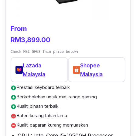
laptop Lenovo Gaming 3 151MH05 ini
menggunakan teknologi
Rapid Charge.
From
RM3,899.00
Check MSI GF63 Thin price below:
Lazada
Shopee
Malaysia
Malaysia
Prestasi keyboard terbaik
add_circle
Berkebolehan untuk mid-range gaming
add_circle
Kualiti binaan terbaik
add_circle
Bateri kurang tahan lama
remove_circle
Kualiti paparan kurang memuaskan
remove_circle
CPU : Intel Core i5-10500H Processor