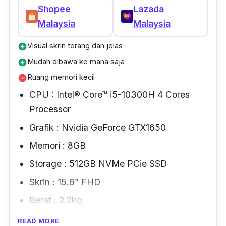
Shopee
Lazada
laptop lain tapi kualiti yang diberikan sangat
Malaysia
Malaysia
memuaskan.
Visual skrin terang dan jelas
add_circle
Mudah dibawa ke mana saja
add_circle
Ruang memori kecil
remove_circle
CPU : Intel® Core™ i5-10300H 4 Cores
Processor
Grafik : Nvidia GeForce GTX1650
Memori : 8GB
Storage : 512GB NVMe PCie SSD
Skrin : 15.6” FHD
Berat : 2.2kg
READ MORE
Laptop Asus terkenal di pasaran kerana