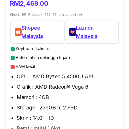
RM2,469.00
atas dan ke bawah.
Check HP Probook 445 G7 price below:
Anda boleh
klik disini
untuk melihat spesifikasi
dengan lebih terperinci.
Shopee
Lazada
Malaysia
Malaysia
Keyboard kalis air
add_circle
Bateri tahan sehingga 6 jam
add_circle
RAM kecil
remove_circle
CPU : AMD Ryzen 5 4500U APU
Grafik : AMD Radeon® Vega 6
Memori : 4GB
Storage : 256GB m.2 SSD
Skrin : 14.0” HD
Berat : mulai 1.6kg