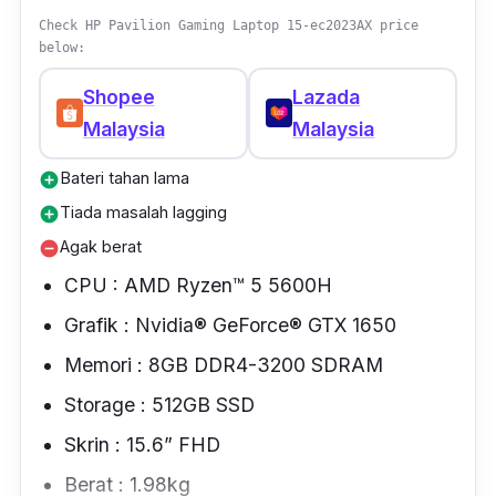
Check HP Pavilion Gaming Laptop 15-ec2023AX price
below:
Shopee
Lazada
Malaysia
Malaysia
Bateri tahan lama
add_circle
Tiada masalah lagging
add_circle
Agak berat
remove_circle
CPU : AMD Ryzen™ 5 5600H
Grafik : Nvidia® GeForce® GTX 1650
Memori : 8GB DDR4-3200 SDRAM
Storage : 512GB SSD
Skrin : 15.6” FHD
Berat : 1.98kg