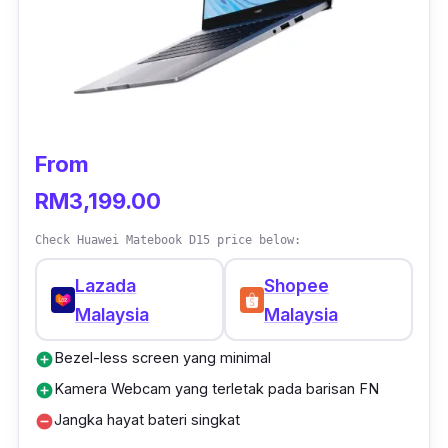
Bahagian lubang port terdapat lebih 5 jenis
iaitu USB 3.1 Gen 1, USB Type-C, stereo
(microphone and headphone), HDMI, AC
Power dan RJ-45.
From
RM3,199.00
Check Huawei Matebook D15 price below:
Lazada
Shopee
Malaysia
Malaysia
Bezel-less screen yang minimal
add_circle
Kamera Webcam yang terletak pada barisan FN
add_circle
Jangka hayat bateri singkat
remove_circle