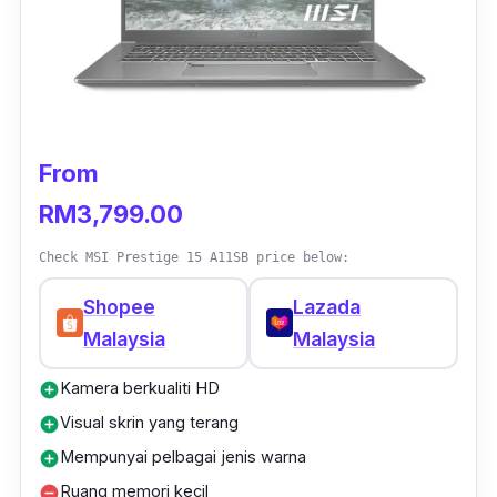
disebabkan saiznya nipis memudahkan anda
membawa ke mana saja dan bahagian grafik
pula menggunakan
high-grade graphics
untuk
penggunaan
multi-tasking.
From
RM3,799.00
Check MSI Prestige 15 A11SB price below:
Shopee
Lazada
Malaysia
Malaysia
Kamera berkualiti HD
add_circle
Visual skrin yang terang
add_circle
Mempunyai pelbagai jenis warna
add_circle
Ruang memori kecil
remove_circle