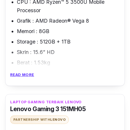
CPU : AMD Ryzen™ 5 3500U Mobile
Processor
Grafik : AMD Radeon® Vega 8
Memori : 8GB
Storage : 512GB + 1TB
Skrin : 15.6” HD
Berat : 1.53kg
READ MORE
Laptop gaming Huawei Matebook D15 direka
khas dengan sistem privasi yang tinggi
kerana banyak
security
dan privasi yang
tersorok.
LAPTOP GAMING TERBAIK LENOVO
Lenovo Gaming 3 151MH05
Melihat dari luaran, pasti ada yang
PARTNERSHIP WITH
LENOVO
beranggapan laptop ini tidak mempunyai