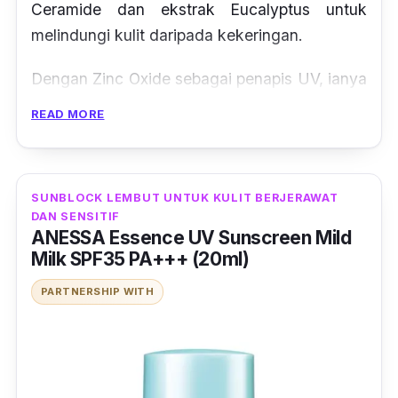
Ceramide dan ekstrak Eucalyptus untuk
melindungi kulit daripada kekeringan.
Dengan Zinc Oxide sebagai penapis UV, ianya
boleh digunakan ketika bersantai di pantai.
READ MORE
Formulanya yang bebas warna, pewangi dan
alkohol menjadikan ianya sunscreen terbaik
untuk kulit sensitif.
SUNBLOCK LEMBUT UNTUK KULIT BERJERAWAT
DAN SENSITIF
ANESSA Essence UV Sunscreen Mild
Milk SPF35 PA+++ (20ml)
PARTNERSHIP WITH