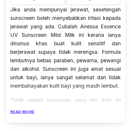
Jika anda mempunyai jerawat, sesetengah
sunscreen boleh menyebabkan iritasi kepada
jerawat yang ada. Cubalah Anessa Essence
UV Sunscreen Mild Milk ini kerana ianya
dirumus khas buat kulit sensitif dan
berjerawat supaya tidak merengsa. Formula
lembutnya bebas paraben, pewarna, pewangi
dan alkohol. Sunscreen ini juga amat sesuai
untuk bayi, ianya sangat selamat dan tidak
membahayakan kulit bayi yang masih lembut.
Tidak seperti sunscreen yang lain, krim ini
mempunyai fungsi tahan geseran. Krim ini
READ MORE
akan tetap menempel diatas kulit ketika
berpeluh atau anda menggosok kulit