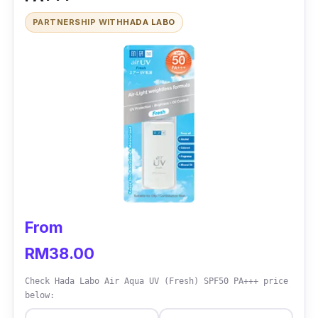
PARTNERSHIP WITH
HADA LABO
From
RM38.00
Check Hada Labo Air Aqua UV (Fresh) SPF50 PA+++ price
below: