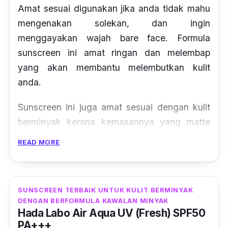
Amat sesuai digunakan jika anda tidak mahu
mengenakan solekan, dan ingin
menggayakan wajah
bare face
. Formula
sunscreen ini amat ringan dan melembap
yang akan membantu melembutkan kulit
anda.
Sunscreen ini juga amat sesuai dengan kulit
berminyak kerana kemasannya yang matte
dan juga bebas minyak akan membendung
READ MORE
minyak dari kulit anda daripada berlebihan.
Sunscreen ini juga tidak kalis air,terbaik
digunakan untuk Muslim yang ingin berwuduk
SUNSCREEN TERBAIK UNTUK KULIT BERMINYAK
selepas memakainya.
DENGAN BERFORMULA KAWALAN MINYAK
Hada Labo Air Aqua UV (Fresh) SPF50
PA+++