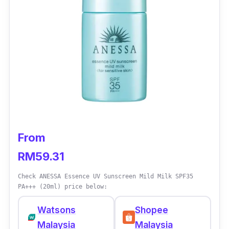
From
RM59.31
Check ANESSA Essence UV Sunscreen Mild Milk SPF35
PA+++ (20ml) price below:
Watsons
Shopee
Malaysia
Malaysia