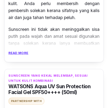
kulit. Anda perlu membersih dengan
pembersih solekan kerana sifatnya yang kalis
air dan juga tahan terhadap peluh.
Sunscreen ini tidak akan meninggalkan sisa
putih pada wajah dan amat sesuai digunakan
tanpa solekan kerana ianya membuatkan
wajah anda halus seperti memakai bedak.
READ MORE
Sesuai dijadikan sebagai asas solekan kerana
sifatnya yang matte akan membuatkan
solekan anda tidak tampak bercapuk dan
SUNSCREEN YANG KEKAL MELEMBAP, SESUAI
‘cakey’.
UNTUK KULIT KOMBINASI
WATSONS Aqua UV Sun Protection
Facial Gel SPF50++++ (50ml)
PARTNERSHIP WITH