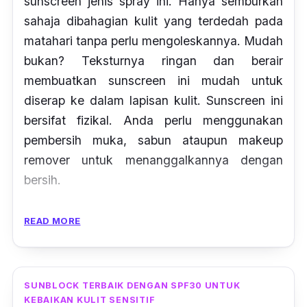
sunscreen jenis spray ini. Hanya semburkan
sahaja dibahagian kulit yang terdedah pada
matahari tanpa perlu mengoleskannya. Mudah
bukan? Teksturnya ringan dan berair
membuatkan sunscreen ini mudah untuk
diserap ke dalam lapisan kulit. Sunscreen ini
bersifat fizikal. Anda perlu menggunakan
pembersih muka, sabun ataupun
makeup
remover
untuk menanggalkannya dengan
bersih.
Disebabkan sunscreen ini bersifat fizikal,
READ MORE
bermakna ianya selamat untuk digunakan
ketika berenang di lautan dan bahan yang
terkandung di dalam sunscreen ini tidak
SUNBLOCK TERBAIK DENGAN SPF30 UNTUK
membahayakan kulit wajah.
KEBAIKAN KULIT SENSITIF