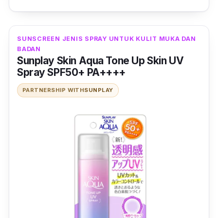
Bukan itu sahaja, produk ini juga
membekalkan Resveratol, Vitamin C dan asid
Hyaluronik untuk kebaikan pencerahan dan
SUNSCREEN JENIS SPRAY UNTUK KULIT MUKA DAN
hidrasi.
BADAN
Sunplay Skin Aqua Tone Up Skin UV
Spray SPF50+ PA++++
PARTNERSHIP WITH
SUNPLAY