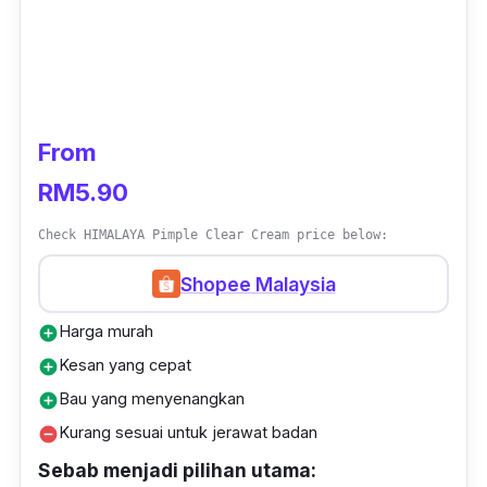
From
RM5.90
Check HIMALAYA Pimple Clear Cream price below:
Shopee Malaysia
Harga murah
add_circle
Kesan yang cepat
add_circle
Bau yang menyenangkan
add_circle
Kurang sesuai untuk jerawat badan
remove_circle
Sebab menjadi pilihan utama: