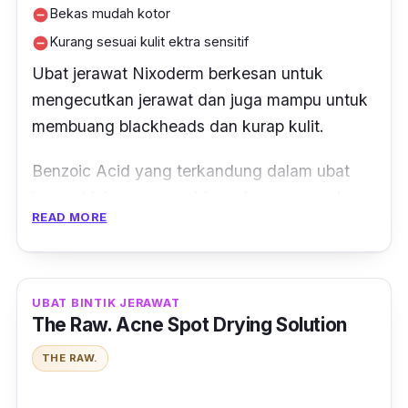
Bekas mudah kotor
remove_circle
Kurang sesuai kulit ektra sensitif
remove_circle
Ubat jerawat Nixoderm berkesan untuk
mengecutkan jerawat dan juga mampu untuk
membuang
blackheads
dan kurap kulit.
Benzoic Acid yang terkandung dalam ubat
jerawat ini mempunyai fungsi mengurangkan
READ MORE
jangkitan kulat, manakala Salicylic Acid
dalam ubat jerawat ini boleh mengurangkan
jerawat baru naik.
UBAT BINTIK JERAWAT
Selain itu, anda juga boleh gunakan ubat
The Raw. Acne Spot Drying Solution
jerawat ini untuk mengurangkan masalah
THE RAW.
gatal pada kaki, kulit ekzema atau masalah
kurap pada kulit kepala.