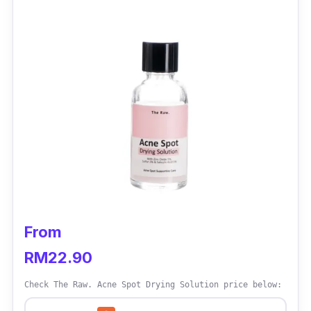
Untuk lebih menyakinkan anda, produk ini
telah berada di pasaran lebih 50 tahun dan
telah terbukti membantu mengurangkan
masalah jerawat.
Dengan harga yang murah, anda akan
mendapat menyelesaikan masalah jerawat
pada kulit anda dan mengembalikan semula
kenyakinan diri anda.
From
RM22.90
Check The Raw. Acne Spot Drying Solution price below: