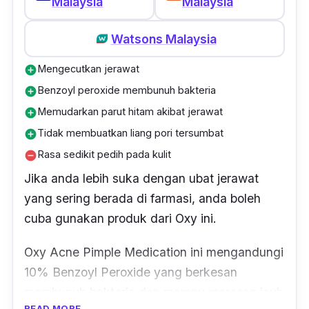
Malaysia
Malaysia
Yang penting kena rajin sapu.”
Watsons Malaysia
Mengecutkan jerawat
add_circle
Benzoyl peroxide membunuh bakteria
add_circle
Memudarkan parut hitam akibat jerawat
add_circle
Tidak membuatkan liang pori tersumbat
add_circle
Rasa sedikit pedih pada kulit
remove_circle
Jika anda lebih suka dengan ubat jerawat
yang sering berada di farmasi, anda boleh
cuba gunakan produk dari Oxy ini.
Oxy Acne Pimple Medication ini mengandungi
10% Benzoyl Peroxide yang berkesan
membunuh bakteria dan mampu meresap jauh
READ MORE