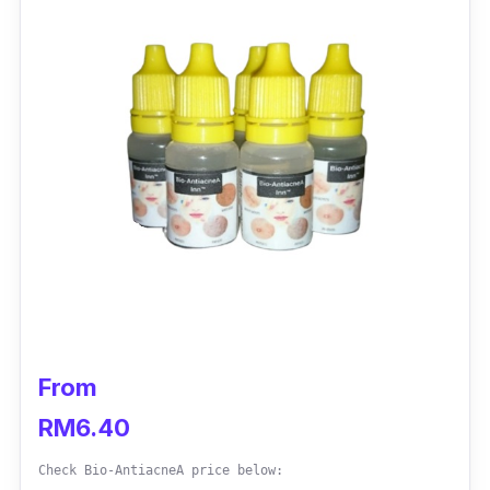
Anda boleh gunakan ubat atau
spray
jerawat
ini 2 hingga 3 kali sehari untuk mendapatkan
hasil yang optimum.
Selain itu,
T3 Acne Body Spray ini juga boleh
digunakan bersama dengan T3 Acne Body
Wash untuk hasil terbaik.
From
RM6.40
Check Bio-AntiacneA price below: