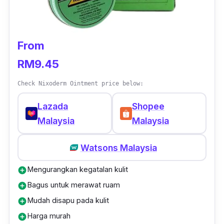
From
RM9.45
Check Nixoderm Ointment price below:
Lazada
Shopee
Malaysia
Malaysia
Watsons Malaysia
Mengurangkan kegatalan kulit
add_circle
Bagus untuk merawat ruam
add_circle
Mudah disapu pada kulit
add_circle
Harga murah
add_circle