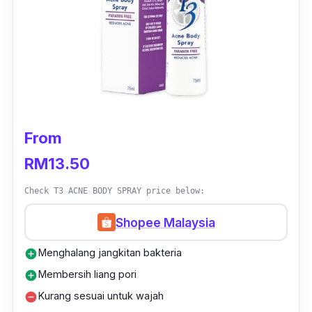
From
RM13.50
Check T3 ACNE BODY SPRAY price below:
Shopee Malaysia
Menghalang jangkitan bakteria
add_circle
Membersih liang pori
add_circle
Kurang sesuai untuk wajah
remove_circle