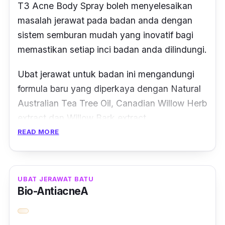
T3 Acne Body Spray boleh menyelesaikan
masalah jerawat pada badan anda dengan
sistem semburan mudah yang inovatif bagi
memastikan setiap inci badan anda dilindungi.
Ubat jerawat untuk badan ini mengandungi
formula baru yang diperkaya dengan
Natural
Australian Tea Tree Oil
,
Canadian Willow Herb
extract
dan
Willow Bark extract
.
READ MORE
Dengan bahan yang berkualiti dan terbaik ini,
ia dapat mengurangkan kemerahan pada
kulit, menghilangkan sebum berlebihan,
UBAT JERAWAT BATU
membersihkan liang pori dan juga membasmi
Bio-AntiacneA
bakteria yang menyebabkan jerawat.