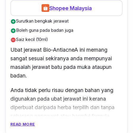
Shopee Malaysia
Surutkan bengkak jerawat
add_circle
Boleh guna pada badan juga
add_circle
Saiz kecil (10ml)
remove_circle
Ubat jerawat Bio-AntiacneA ini memang
sangat sesuai sekiranya anda mempunyai
masalah jerawat batu pada muka ataupun
badan.
Anda tidak perlu risau dengan bahan yang
digunakan pada ubat jerawat ini kerana
diperbuat daripada herba terpilih dan tanpa
sebarang pengawet atau
harmful formula
seperti paraben dan sebagainya.
READ MORE