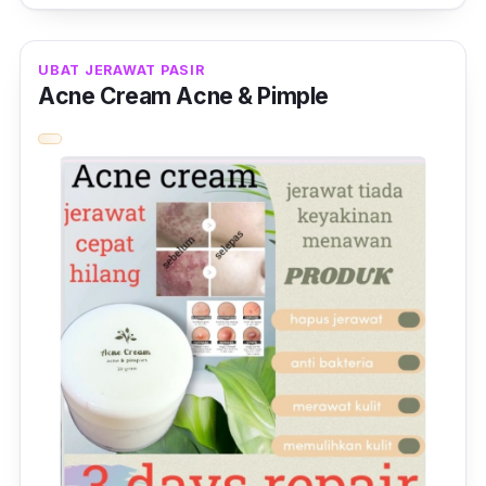
Selain itu, ubat jerawat ini juga bersifat
antibiotik semula jadi yang boleh menghalang
UBAT JERAWAT PASIR
pembiakan kuman pada kulit bermasalah.
Acne Cream Acne & Pimple
Pemakaian ubat jerawat ini boleh mematikan
akar jerawat, mengurangkan bintik merah dan
hitam, serta berkesan untuk mengurangkan
biji-biji gatal pada muka dan badan.
Selain untuk menyelesaikan masalah jerawat,
ia juga boleh digunakan untuk masalah
ketuat, kudis dan masalah kulit lain yang
kurang serius.