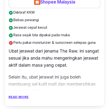
Shopee Malaysia
Diiktiraf KKM
add_circle
Bebas pewangi
add_circle
Jerawat cepat kecut
add_circle
Rasa sejuk bila dipakai pada muka
add_circle
Perlu pakai moisturizer & sunscreen selepas guna
remove_circle
Ubat jerawat dari jenama The Raw. ini sangat
sesuai jika anda mahu mengeringkan jerawat
aktif dalam masa yang cepat.
Selain itu, ubat jerawat ini juga boleh
membuang sel kulit mati dan membersihkan
kulit dari bakteria.
READ MORE
Sekiranya anda menggunakan produk ini