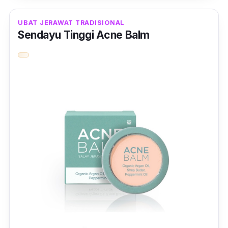
secara konsisten, kesan parut jerawat juga
akan hilang tanpa mengeringkan kulit muka.
UBAT JERAWAT TRADISIONAL
Sendayu Tinggi Acne Balm
Ubat jerawat ini dijamin selamat kerana ia
clinically proven
dan juga mendapat
pengesahan dari KKM, jadi anda boleh
menggunakan ubat jerawat jenama The Raw.
ini tanpa ragu.