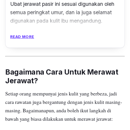
Ubat jerawat pasir ini sesuai digunakan oleh
semua peringkat umur, dan ia juga selamat
digunakan pada kulit ibu mengandung.
Tidak hanya bertindak mengurangkan
READ MORE
jerawat, ubat jerawat ini juga boleh bertindak
sebagai antibiotik agar kulit anda terhindar
daripada bakteria penyebab jerawat.
Bagaimana Cara Untuk Merawat
Selain itu, ubat ini tidak mengandungi bahan
Jerawat?
kimia yang
berbahaya atau yang boleh
merosakkan kulit anda seperti merkuri.
Setiap orang mempunyai jenis kulit yang berbeza, jadi
cara rawatan juga bergantung dengan jenis kulit masing-
Harga ubat jerawat ini juga murah dan anda
masing. Bagaimanapun, anda boleh ikut langkah di
akan dapat jumlah ubat atau krim sebanyak
bawah yang biasa dilakukan untuk merawat jerawat:
20g untuk digunakan.