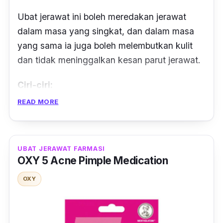
Ubat jerawat ini boleh meredakan jerawat
dalam masa yang singkat, dan dalam masa
yang sama ia juga boleh melembutkan kulit
dan tidak meninggalkan kesan parut jerawat.
Ciri-ciri:
READ MORE
Himalaya Pimple Clear Cream merupakan
antara produk yang popular untuk
menyelesaikan masalah jerawat, baik untuk
UBAT JERAWAT FARMASI
perempuan mahupun lelaki.
OXY 5 Acne Pimple Medication
Selain daripada harganya yang murah dan
OXY
mudah didapati, ubat jerawat ini juga
dikatakan mampu memberi kesan
pengurangan jerawat dalam waktu yang