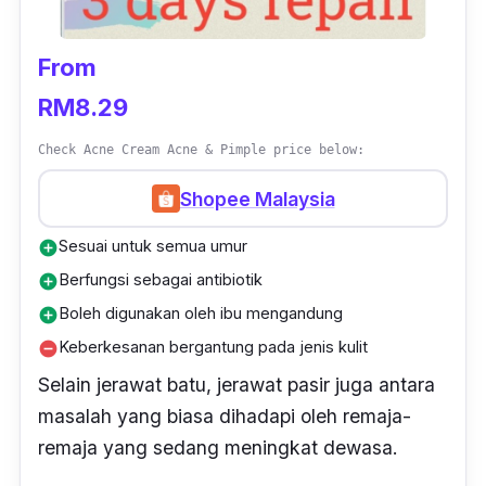
From
RM8.29
Check Acne Cream Acne & Pimple price below:
Shopee Malaysia
Sesuai untuk semua umur
add_circle
Berfungsi sebagai antibiotik
add_circle
Boleh digunakan oleh ibu mengandung
add_circle
Keberkesanan bergantung pada jenis kulit
remove_circle
Selain jerawat batu, jerawat pasir juga antara
masalah yang biasa dihadapi oleh remaja-
remaja yang sedang meningkat dewasa.