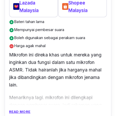
Lazada
Shopee
Malaysia
Malaysia
Bateri tahan lama
add_circle
Mempunyai pembesar suara
add_circle
Boleh digunakan sebagai perakam suara
add_circle
Harga agak mahal
remove_circle
Mikrofon ini direka khas untuk mereka yang
inginkan dua fungsi dalam satu mikrofon
ASMR. Tidak hairanlah jika harganya mahal
jika dibandingkan dengan mikrofon jenama
lain.
Menariknya lagi. mikrofon ini dilengkapi
dengan pembesar suara, jadi rakaman yang
READ MORE
telah siap dihasilkan, boleh dimainkan semula