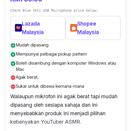
Check Blue Yeti USB Microphone price below:
Lazada
Shopee
Malaysia
Malaysia
Mudah dipasang
add_circle
Mempunyai pelbagai pickup pattern
add_circle
Boleh disambung dengan komputer Windows atau
add_circle
Mac
Agak berat.
remove_circle
Sukar untuk dibawa kemana-mana
remove_circle
Walaupun mikrofon ini agak berat tapi mudah
dipasang oleh sesiapa sahaja dan ini
menyebabkan produk ini menjadi pilihan
kebanyakan YouTuber ASMR.