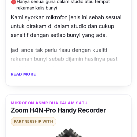
Hanya sesuai guna dalam studio atau tempat
remove_circle
rakaman kalis bunyi
Kami syorkan mikrofon jenis ini sebab sesuai
untuk dirakam di dalam studio dan cukup
sensitif dengan setiap bunyi yang ada.
jadi anda tak perlu risau dengan kualiti
rakaman bunyi sebab dijamin hasilnya pasti
anda berpuas hati.
READ MORE
Menariknya lagi,
mic
ASMR ini hadir dengan
aksesori seperti
pop filter
,
holder
dan
foam
cap
anti angin. Berbaloi bukan beli dengan
MIKROFON ASMR DUA DALAM SATU
harga murah tapi dapat banyak aksesori!
Zoom H4N-Pro Handy Recorder
PARTNERSHIP WITH
Malah, anda juga tak perlu risau dengan cara
pemasangan sebab terdapat manual cara