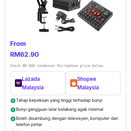
From
RM62.90
Check BM 800 Condenser Microphone price below:
Lazada
Shopee
Malaysia
Malaysia
Tahap kepekaan yang tinggi terhadap bunyi
add_circle
Bunyi gangguan latar belakang agak minimal
add_circle
Boleh disambung dengan televisyen, komputer dan
add_circle
telefon pintar