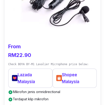
From
RM22.90
Check BOYA BY-M1 Lavalier Microphone price below:
Lazada
Shopee
Malaysia
Malaysia
Mikrofon jenis omnidirectional
add_circle
Terdapat klip mikrofon
add_circle