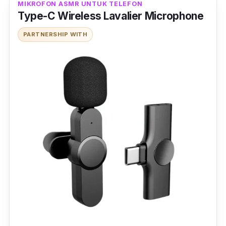
MIKROFON ASMR UNTUK TELEFON
Type-C Wireless Lavalier Microphone
Jangan risau, harga yang ditawarkan juga
murah, jadi memang sesuai untuk yang
PARTNERSHIP WITH
mempunyai bajet yang terhad.