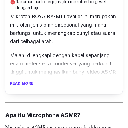
Rakaman audio terjejas jika mikrofon bergesel
remove_circle
dengan baju
Mikrofon BOYA BY-M1 Lavalier ini merupakan
mikrofon jenis
omnidirectional
yang mana
berfungsi untuk menangkap bunyi atau suara
dari pelbagai arah.
Malah, dilengkapi dengan kabel sepanjang
enam meter serta
condenser
yang berkualiti
tinggi untuk menghasilkan bunyi video ASMR
yang baik.
READ MORE
Bukan itu sahaja, mikrofon ini turut
mempunyai aksesori seperti ¼”
adapter
dan
foam windscreen
yang berfungsi
Apa itu Microphone ASMR?
mengurangkan bunyi tidak diingini dalam
Microphone ASMR merupakan mikrofon khas yang
audio disebabkan oleh angin terutama ketika