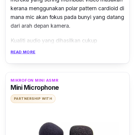
kerana menggunakan
polar pattern
cardioid
di
mana mic akan fokus pada bunyi yang datang
dari arah depan kamera.
Kualiti audio yang dihasilkan cukup
memuaskan, setanding dengan harga yang
READ MORE
boleh mencecah ratusan ringgit.
Cara penggunaannya cukup mudah dan
MIKROFON MINI ASMR
saiznya juga mudah untuk dibawa ke mana-
Mini Microphone
mana.
PARTNERSHIP WITH
Selain itu, mikrofon ini turut disertakan
windshield
yang mana dapat mengurangkan
bunyi angin yang tidak diingini terutamanya
ketika membuat rakaman di luar studio.