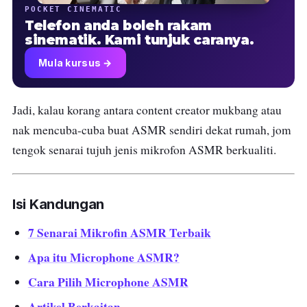
POCKET CINEMATIC
Telefon anda boleh rakam
sinematik. Kami tunjuk caranya.
Mula kursus →
Jadi, kalau korang antara content creator mukbang atau
nak mencuba-cuba buat ASMR sendiri dekat rumah, jom
tengok senarai tujuh jenis mikrofon ASMR berkualiti.
Isi Kandungan
7 Senarai Mikrofin ASMR Terbaik
Apa itu Microphone ASMR?
Cara Pilih Microphone ASMR
Artikel Berkaitan