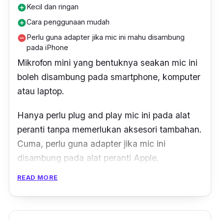
Kecil dan ringan
add_circle
Cara penggunaan mudah
add_circle
Perlu guna adapter jika mic ini mahu disambung
remove_circle
pada iPhone
Mikrofon mini yang bentuknya seakan
mic
ini
boleh disambung pada
smartphone
, komputer
atau
laptop
.
Hanya perlu
plug and play mic
ini pada alat
peranti tanpa memerlukan aksesori tambahan.
Cuma, perlu guna
adapter
jika
mic
ini
disambung pada alat peranti Apple.
READ MORE
Selain untuk membuat video ASMR, mikrofon
ini juga sesuai untuk kegunaan yang lain
seperti menyanyi karaoke.