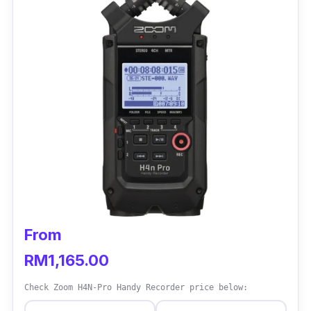
penggunaannya.
From
RM1,165.00
Check Zoom H4N-Pro Handy Recorder price below: