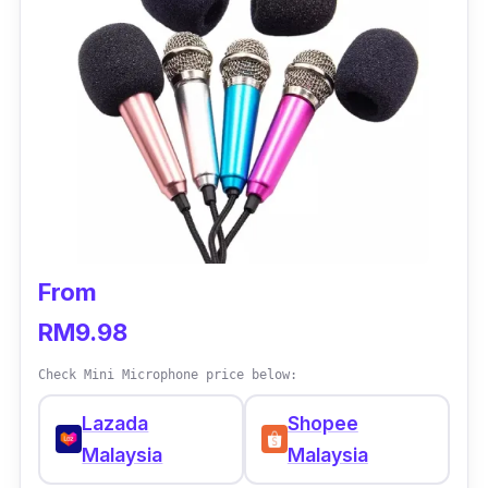
Aksesori pula boleh ditanggalkan dan
dipasang semula mengikut kesesuaian video
dan pada mikrofon ini tahan lasak kerana
diperbuat daripada bahan aluminium.
From
RM9.98
Check Mini Microphone price below:
Lazada
Shopee
Malaysia
Malaysia