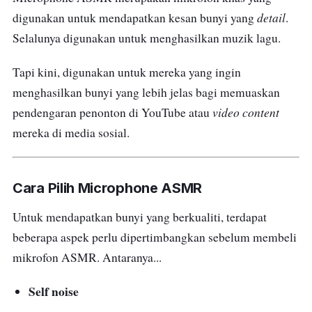
detail
digunakan untuk mendapatkan kesan bunyi yang
.
penggambaran di luar studio.
Selalunya digunakan untuk menghasilkan muzik lagu.
Menariknya lagi, mic ASMR ini boleh
Tapi kini, digunakan untuk mereka yang ingin
digunakan dengan pelbagai peranti seperti
menghasilkan bunyi yang lebih jelas bagi memuaskan
smartphone
, perakam audio, kamera DSLR
video content
pendengaran penonton di YouTube atau
dan komputer.
mereka di media sosial.
Jangan risau, bateri yang digunakan pula
adalah jenis LR44, jadi pengguna boleh bawa
Cara Pilih Microphone ASMR
bateri
extra
ke mana-mana sahaja.
Untuk mendapatkan bunyi yang berkualiti, terdapat
beberapa aspek perlu dipertimbangkan sebelum membeli
mikrofon ASMR. Antaranya...
Self noise