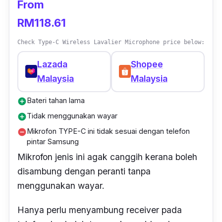
From
RM118.61
Check Type-C Wireless Lavalier Microphone price below:
Lazada
Shopee
Malaysia
Malaysia
Bateri tahan lama
add_circle
Tidak menggunakan wayar
add_circle
Mikrofon TYPE-C ini tidak sesuai dengan telefon
remove_circle
pintar Samsung
Mikrofon jenis ini agak canggih kerana boleh
disambung dengan peranti tanpa
menggunakan wayar.
Hanya perlu menyambung
receiver
pada