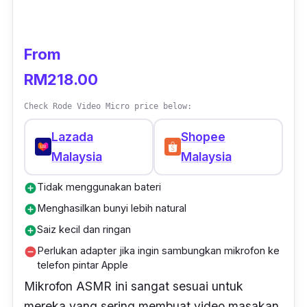
From
RM218.00
Check Rode Video Micro price below:
Lazada
Shopee
Malaysia
Malaysia
Tidak menggunakan bateri
add_circle
Menghasilkan bunyi lebih natural
add_circle
Saiz kecil dan ringan
add_circle
Perlukan adapter jika ingin sambungkan mikrofon ke
remove_circle
telefon pintar Apple
Mikrofon ASMR ini sangat sesuai untuk
mereka yang sering membuat video masakan