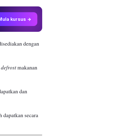
Mula kursus →
 disediakan dengan
defrost
i
makanan
dapatkan dan
h dapatkan secara