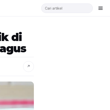
k di
Bagus
↗