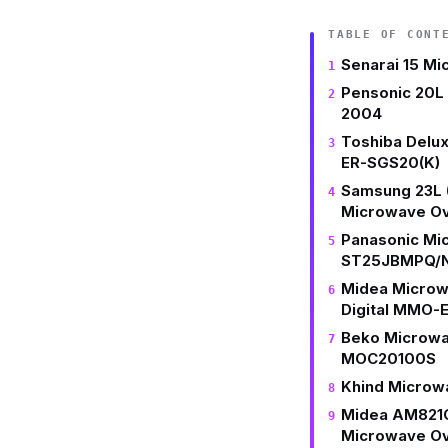
TABLE OF CONT
Senarai 15 M
Pensonic 20L
2004
Toshiba Delu
ER-SGS20(K)
Samsung 23L 
Microwave Ov
Panasonic Mi
ST25JBMPQ/
Midea Microwa
Digital MMO
Beko Microwa
MOC20100S
Khind Microw
Midea AM821C
Microwave O