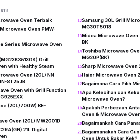
ENTS
icrowave Oven Terbaik
Samsung 30L Grill Mic
MG30T5018
 Microwave Oven PMW-
Midea Microwave Oven 
BK
xe Series Microwave Oven
Toshiba Microwave Ove
MG20P(BK)
(MG23K3513GK) Grill
en with Healthy Steam
Sharp Microwave Oven 
crowave Oven (20L) NN-
Haier Microwave Oven 
NN-ST25JB
Bagaimana Cara Pilih M
ve Oven with Grill Function
Apa Kelebihan dan Kek
-EG925EXX
Microwave Oven?
ve (20L/700W) BE-
Apakah Perbezaan Anta
Oven & Microwave Ove
ave Oven (20L) MW2001D
Bagaimankah Cara Pana
2RA(GN) 21L Digital
Bagaimanakah Cara Gun
ven
Oven Untuk Bakar Kek?