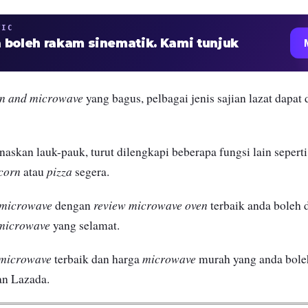
TIC
 boleh rakam sinematik. Kami tunjuk
n and microwave
yang bagus, pelbagai jenis sajian lazat dapat
askan lauk-pauk, turut dilengkapi beberapa fungsi lain sepert
corn
pizza
atau
segera.
microwave
review microwave oven
dengan
terbaik anda boleh 
microwave
yang selamat.
microwave
microwave
terbaik dan harga
murah yang anda bole
an Lazada.