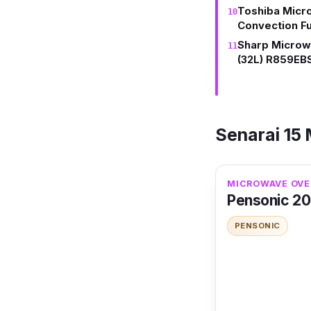
Toshiba Micro
Convection F
Sharp Microw
(32L) R859EB
Senarai 15
MICROWAVE OVE
Pensonic 2
PENSONIC