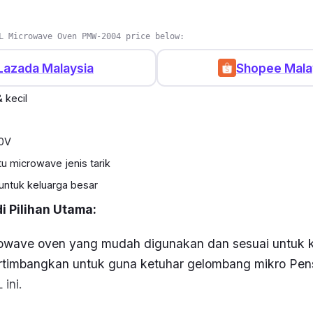
L Microwave Oven PMW-2004 price below:
Lazada Malaysia
Shopee Mala
 kecil
20V
 microwave jenis tarik
untuk keluarga besar
 Pilihan Utama:
owave oven
yang mudah digunakan dan sesuai untuk k
rtimbangkan untuk guna ketuhar gelombang mikro Pen
 ini.