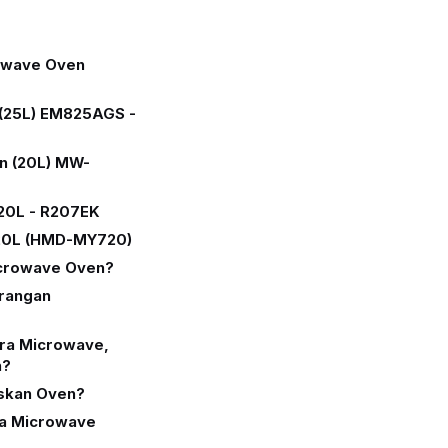
rowave Oven
(25L) EM825AGS -
n (20L) MW-
20L - R207EK
20L (HMD-MY720)
icrowave Oven?
urangan
ra Microwave,
n?
skan Oven?
a Microwave