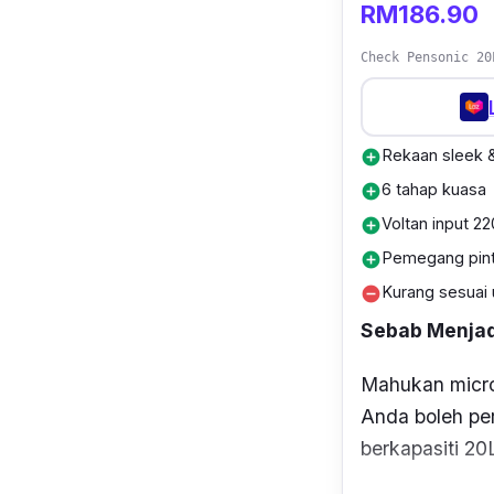
RM186.90
Check Pensonic 20
Rekaan sleek &
add_circle
6 tahap kuasa
add_circle
Voltan input 2
add_circle
Pemegang pintu
add_circle
Kurang sesuai 
remove_circle
Sebab Menjadi
Mahukan
micr
Anda boleh pe
berkapasiti 20L