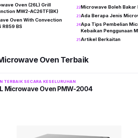
wave Oven (26L) Grill
Microwave Boleh Bakar
unction MW2-AC26TF(BK)
Ada Berapa Jenis Micr
ave Oven With Convection
Apa Tips Pembelian Mi
S R859 BS
Kebaikan Penggunaan M
Artikel Berkaitan
 Microwave Oven Terbaik
N TERBAIK SECARA KESELURUHAN
0L Microwave Oven PMW-2004