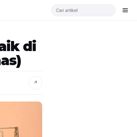
ik di
as)
↗