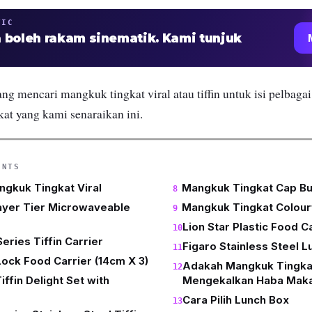
TIC
 boleh rakam sinematik. Kami tunjuk
ng mencari mangkuk tingkat viral atau tiffin untuk isi pelbagai
kat yang kami senaraikan ini.
ENTS
ngkuk Tingkat Viral
Mangkuk Tingkat Cap B
ayer Tier Microwaveable
Mangkuk Tingkat Colourf
Lion Star Plastic Food C
eries Tiffin Carrier
Figaro Stainless Steel 
ock Food Carrier (14cm X 3)
Adakah Mangkuk Tingka
ffin Delight Set with
Mengekalkan Haba Mak
Cara Pilih Lunch Box