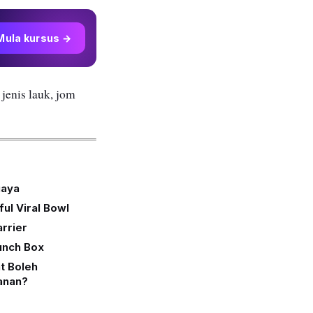
Mula kursus →
 jenis lauk, jom
uaya
ul Viral Bowl
arrier
Lunch Box
t Boleh
anan?