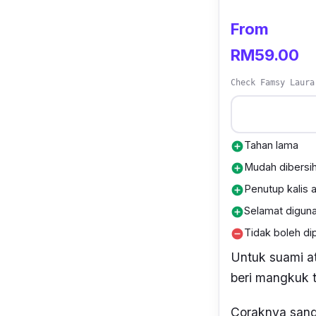
From
RM59.00
Check Famsy Laura
Tahan lama
add_circle
Mudah dibersi
add_circle
Penutup kalis 
add_circle
Selamat digun
add_circle
Tidak boleh d
remove_circle
Untuk suami at
beri mangkuk 
Coraknya sang