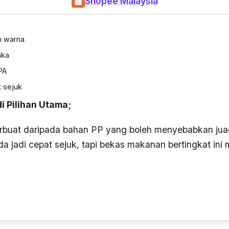
Shopee Malaysia
an warna
aka
PA
 sejuk
 Pilihan Utama;
rbuat daripada bahan PP yang boleh menyebabkan ju
da jadi cepat sejuk, tapi bekas makanan bertingkat in
kkan ke dalam
microwave
untuk panaskan makanan tap
rlu dibuka ketika dimasukkan ke dalam ketuhar gelom