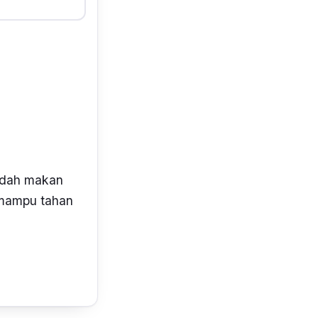
adah makan
i mampu tahan
i bahagian
bang mikro.