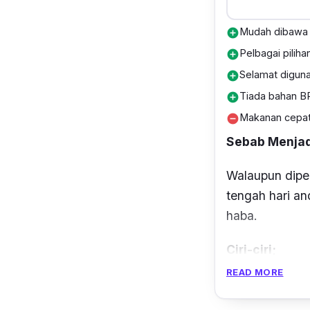
Mudah dibawa
add_circle
Pelbagai pilih
add_circle
Selamat digun
add_circle
Tiada bahan B
add_circle
Makanan cepat
remove_circle
Sebab Menjadi
Walaupun dipe
tengah hari an
haba.
Ciri-ciri;
READ MORE
Boleh dimasu
penutupnya pe