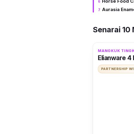
Horse Food Car
Aurasia Enamel
Senarai 10
MANGKUK TINGK
Elianware 4 
PARTNERSHIP W