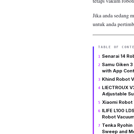
tetapi vakum robot
Jika anda sedang 
untuk anda pertim
TABLE OF CONT
Senarai 14 Ro
Samu Giken 3 
with App Cont
Khind Robot 
LIECTROUX V3S
Adjustable Su
Xiaomi Robot
ILIFE L100 LD
Robot Vacuum
Tenka Ryohin 
Sweep and M