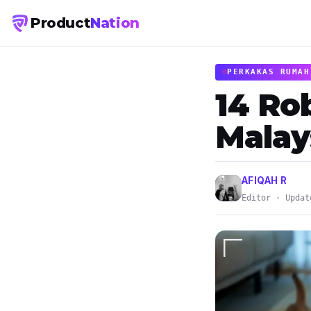
Product
Nation
PERKAKAS RUMAH
14 Ro
Malay
AFIQAH R
Editor · Updat