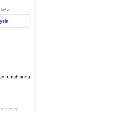
 below:
ysia
kan rumah anda
mengemop