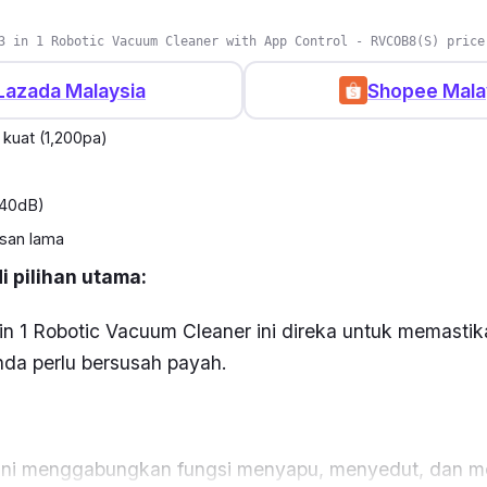
3 in 1 Robotic Vacuum Cleaner with App Control - RVCOB8(S) price
Lazada Malaysia
Shopee Mala
kuat (1,200pa)
<40dB)
san lama
 pilihan utama:
in 1 Robotic Vacuum Cleaner ini direka untuk memasti
nda perlu bersusah payah.
 ini menggabungkan fungsi menyapu, menyedut, dan 