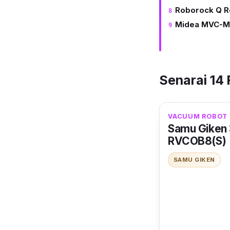
Roborock Q R
Midea MVC-M3
Senarai 14
VACUUM ROBOT 
Samu Giken 3
RVCOB8(S)
SAMU GIKEN