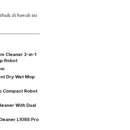
rbaik di bawah ini
m Cleaner 2-in-1
op Robot
ni
gent Dry Wet Mop
ro Compact Robot
leaner With Dual
Cleaner L108S Pro