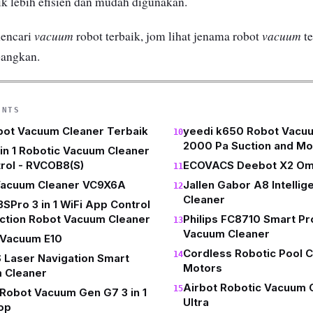
ik lebih efisien dan mudah digunakan.
vacuum
vacuum
mencari
robot terbaik, jom lihat jenama robot
te
bangkan.
ENTS
bot Vacuum Cleaner Terbaik
yeedi k650 Robot Vacuu
2000 Pa Suction and M
in 1 Robotic Vacuum Cleaner
rol - RVCOB8(S)
ECOVACS Deebot X2 Om
Vacuum Cleaner VC9X6A
Jallen Gabor A8 Intelli
Cleaner
Pro 3 in 1 WiFi App Control
ction Robot Vacuum Cleaner
Philips FC8710 Smart P
Vacuum Cleaner
 Vacuum E10
Cordless Robotic Pool C
S Laser Navigation Smart
Motors
 Cleaner
Airbot Robotic Vacuum 
Robot Vacuum Gen G7 3 in 1
Ultra
op