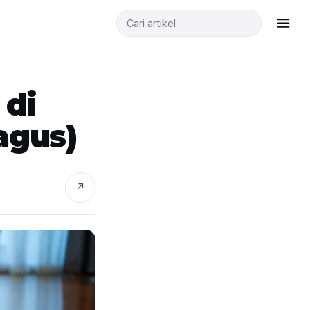
 di
agus)
↗