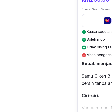
Check Samu Giken 
Kuasa sedutan 
add_circle
Boleh mop
add_circle
Tidak bising (
add_circle
Masa pengeca
remove_circle
Sebab menjadi
Samu Giken 3 
bersih tanpa a
Ciri-ciri:
Vacuum
robot