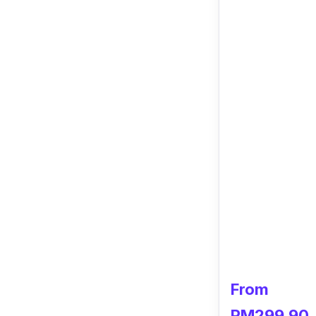
From
RM299.90