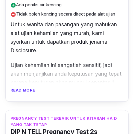
Ada penitis air kencing
add_circle
nak confirmkan lagi, dedua result tepat,”
Tidak boleh kencing secara direct pada alat ujian
remove_circle
Untuk wanita dan pasangan yang mahukan
alat ujian kehamilan yang murah, kami
syorkan untuk dapatkan produk jenama
Disclosure.
Ujian kehamilan ini sangatlah sensitif, jadi
akan menjanjikan anda keputusan yang tepat
kerana keputusan akan muncul sepantas 1
READ MORE
minit.
Alat ini membolehkan anda untuk buat ujian
kehamilan pada bila-bila masa sepanjang hari
PREGNANCY TEST TERBAIK UNTUK KITARAN HAID
pertama haid anda datang lambat.
YANG TAK TETAP
DIP N TELL Pregnancy Test 2s