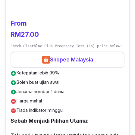
From
RM27.00
Check Clearblue Plus Pregnancy Test (1s) price below:
Shopee Malaysia
Ketepatan lebih 99%
add_circle
Boleh buat ujian awal
add_circle
Jenama nombor 1 dunia
add_circle
Harga mahal
remove_circle
Tiada indikator minggu
remove_circle
Sebab Menjadi Pilihan Utama: