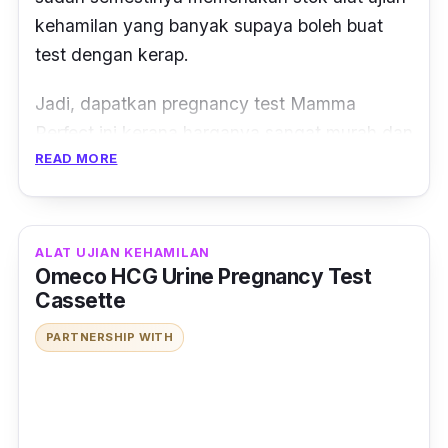
kehamilan yang banyak supaya boleh buat
test
dengan kerap.
Jadi, dapatkan pregnancy test Mamma
Perfect ini kerana harganya sangat murah dan
READ MORE
terdapat 2 pilihan untuk anda iaitu Type A dan
Type B.
Boleh pilih sama ada nak alat ujian jenis yang
ALAT UJIAN KEHAMILAN
dicelup terus ke dalam cawan air kencing
Omeco HCG Urine Pregnancy Test
(jenis
strip
) atau yang menggunakan penitis.
Cassette
PARTNERSHIP WITH
Pilih sahaja yang terbaik dan mudah untuk
anda.