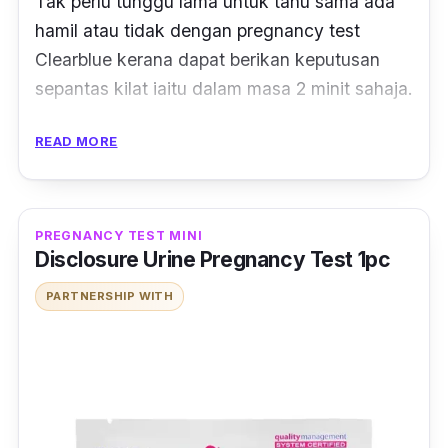
Tak perlu tunggu lama untuk tahu sama ada
hamil atau tidak dengan pregnancy test
Clearblue kerana dapat berikan keputusan
sepantas kilat iaitu dalam masa 2 minit sahaja.
Ciri-ciri:
READ MORE
Memang terbaik untuk bakal ibu yang nak
buat ujian kehamilan sendiri terlebih dahulu di
PREGNANCY TEST MINI
rumah sebelum ke klinik.
Disclosure Urine Pregnancy Test 1pc
Ini kerana rekaan ergonomiknya dapat
PARTNERSHIP WITH
memastikan anda boleh gunakannya dengan
mudah.
Terdapat 2 cara untuk guna alat ini, boleh
kencing secara terus pada
stick
, atau rendam