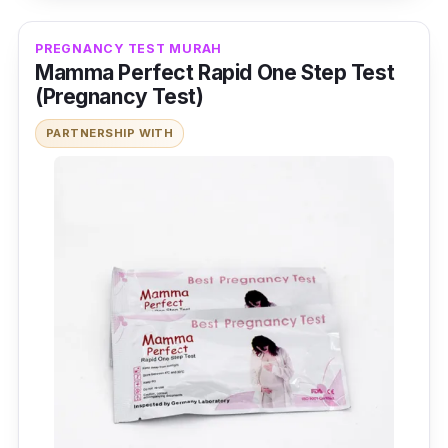
cepat kerana boleh diketahui dalam masa 3-5
PREGNANCY TEST MURAH
minit.
Mamma Perfect Rapid One Step Test
(Pregnancy Test)
PARTNERSHIP WITH