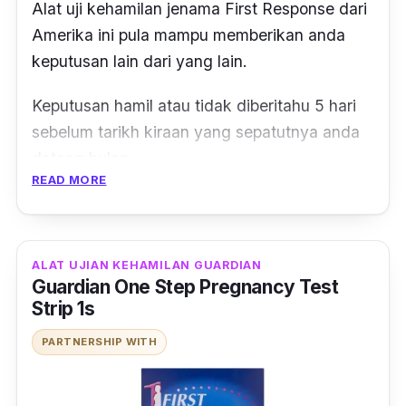
Alat uji kehamilan jenama First Response dari
Amerika ini pula mampu memberikan anda
keputusan lain dari yang lain.
Keputusan hamil atau tidak diberitahu 5 hari
sebelum tarikh kiraan yang sepatutnya anda
datang bulan.
READ MORE
Kaedah untuk menggunakannya juga mudah,
hanya perlu kencing secara terus pada hujung
stick
ujian selama 5 saat.
ALAT UJIAN KEHAMILAN GUARDIAN
Guardian One Step Pregnancy Test
Namun, kalau cara ini membuatkan anda
Strip 1s
kurang selesa, boleh kumpul dulu urin dalam
PARTNERSHIP WITH
bekas atau botol yang bersih dan kering.
Kemudian, rendam
stick pregnancy test
pada