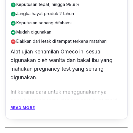
Keputusan tepat, hingga 99.9%
add_circle
Jangka hayat produk 2 tahun
add_circle
Keputusan senang difahami
add_circle
Mudah digunakan
add_circle
Elakkan dari letak di tempat terkena matahari
remove_circle
Alat ujian kehamilan Omeco ini sesuai
digunakan oleh wanita dan bakal ibu yang
mahukan
pregnancy test
yang senang
digunakan.
Ini kerana cara untuk menggunakannya
adalah hampir sama dengan cara buat
rapid
READ MORE
test
COVID-19.
Mula-mula, guna cawan khas untuk kumpul
urin, kemudian guna penitis untuk titiskan 2-3