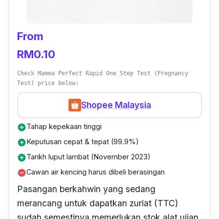
From
RM0.10
Check Mamma Perfect Rapid One Step Test (Pregnancy
Test) price below:
Shopee Malaysia
Tahap kepekaan tinggi
add_circle
Keputusan cepat & tepat (99.9%)
add_circle
Tarikh luput lambat (November 2023)
add_circle
Cawan air kencing harus dibeli berasingan
remove_circle
Pasangan berkahwin yang sedang
merancang untuk dapatkan zuriat (TTC)
sudah semestinya memerlukan stok alat ujian