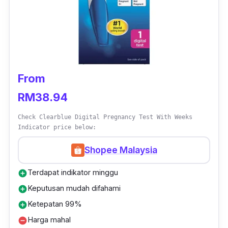
From
RM38.94
Check Clearblue Digital Pregnancy Test With Weeks
Indicator price below:
Shopee Malaysia
Terdapat indikator minggu
add_circle
Keputusan mudah difahami
add_circle
Ketepatan 99%
add_circle
Harga mahal
remove_circle