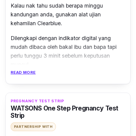
Kalau nak tahu sudah berapa minggu
kandungan anda, gunakan alat ujian
kehamilan Clearblue.
Dilengkapi dengan indikator digital yang
mudah dibaca oleh bakal ibu dan bapa tapi
perlu tunggu 3 minit sebelum keputusan
muncul.
READ MORE
Kemudian, tertera pada skrin digital
pregnancy test
sama ada Pregnant 1-2,
Pregnant 2-3, Pregnant 3+ jika anda positif
PREGNANCY TEST STRIP
hamil.
WATSONS One Step Pregnancy Test
Strip
Namun jika tidak mengandung, keputusan
PARTNERSHIP WITH
akan tertera
Not Pregnant
.