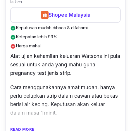
below:
Shopee Malaysia
Keputusan mudah dibaca & difahami
add_circle
Ketepatan lebih 99%
add_circle
Harga mahal
remove_circle
Alat ujian kehamilan keluaran Watsons ini pula
sesuai untuk anda yang mahu guna
pregnancy test jenis
strip
.
Cara menggunakannya amat mudah, hanya
perlu celupkan
strip
dalam cawan atau bekas
berisi air kecing. Keputusan akan keluar
dalam masa 1 minit.
Seperti kebanyakan produk jenama lain, alat
READ MORE