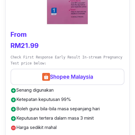
From
RM21.99
Check First Response Early Result In-stream Pregnancy
Test price below:
Shopee Malaysia
Senang digunakan
add_circle
Ketepatan keputusan 99%
add_circle
Boleh guna bila-bila masa sepanjang hari
add_circle
Keputusan tertera dalam masa 3 minit
add_circle
Harga sedikit mahal
remove_circle