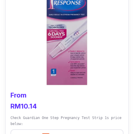
bahagian hujungnya selama 5 saat.
Jangan lupa untuk letakkan di atas
permukaan yang rata selepas itu sementara
tunggu keputusan keluar.
From
RM10.14
Check Guardian One Step Pregnancy Test Strip 1s price
below: