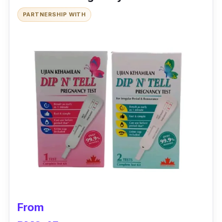
Tapi digalakkan untuk buat pada waktu pagi
PARTNERSHIP WITH
kerana jumlah hormon hCG (
human chorionic
gonadotrophin)
lebih tinggi.
From