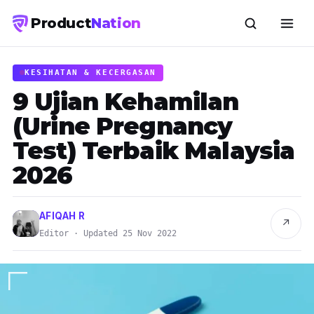
Product
Nation
KESIHATAN & KECERGASAN
9 Ujian Kehamilan
(Urine Pregnancy
Test) Terbaik Malaysia
2026
AFIQAH R
↗
Editor · Updated 25 Nov 2022