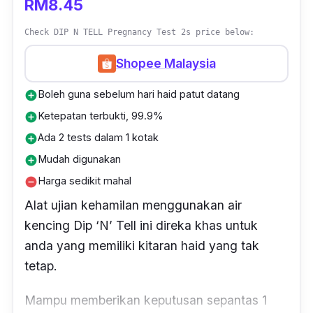
RM8.45
Check DIP N TELL Pregnancy Test 2s price below:
Shopee Malaysia
Boleh guna sebelum hari haid patut datang
add_circle
Ketepatan terbukti, 99.9%
add_circle
Ada 2 tests dalam 1 kotak
add_circle
Mudah digunakan
add_circle
Harga sedikit mahal
remove_circle
Alat ujian kehamilan menggunakan air
kencing Dip ‘N’ Tell ini direka khas untuk
anda yang memiliki kitaran haid yang tak
tetap.
Mampu memberikan keputusan sepantas 1