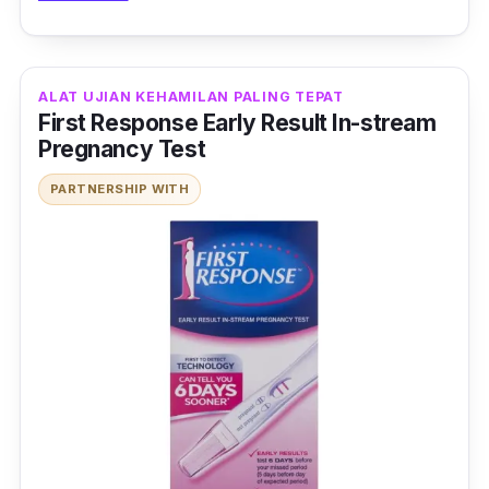
ujian kehamilan positif ini akan menunjukkan 2
garisan jika anda berbadan dua manakala
hanya ada 1 garis kalau tidak hamil.
ALAT UJIAN KEHAMILAN PALING TEPAT
First Response Early Result In-stream
Boleh didapati dengan mudah di
drugstore
Pregnancy Test
berhampiran anda atau di Shopee.
PARTNERSHIP WITH