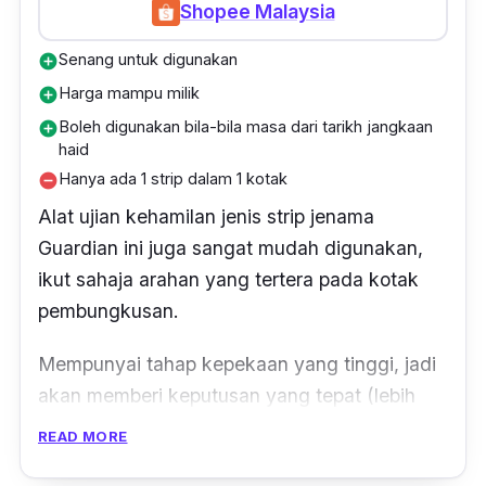
Shopee Malaysia
Senang untuk digunakan
add_circle
Harga mampu milik
add_circle
Boleh digunakan bila-bila masa dari tarikh jangkaan
add_circle
haid
Hanya ada 1 strip dalam 1 kotak
remove_circle
Alat ujian kehamilan jenis strip jenama
Guardian ini juga sangat mudah digunakan,
ikut sahaja arahan yang tertera pada kotak
pembungkusan.
Mempunyai tahap kepekaan yang tinggi, jadi
akan memberi keputusan yang tepat (lebih
99%) kepada anda dan pasangan.
READ MORE
Keputusan ujian kehamilan ini juga sangat