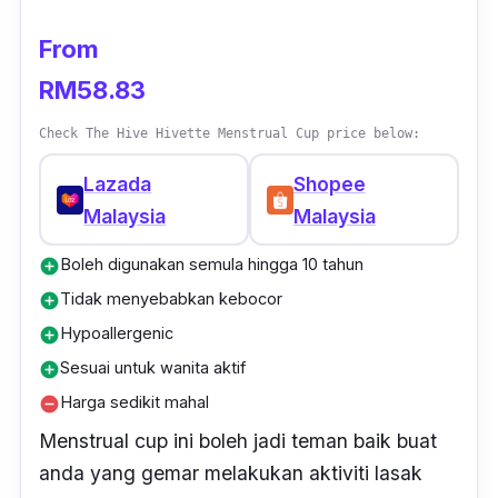
From
RM58.83
Check The Hive Hivette Menstrual Cup price below:
Lazada
Shopee
Malaysia
Malaysia
Boleh digunakan semula hingga 10 tahun
add_circle
Tidak menyebabkan kebocor
add_circle
Hypoallergenic
add_circle
Sesuai untuk wanita aktif
add_circle
Harga sedikit mahal
remove_circle
Menstrual cup ini boleh jadi teman baik buat
anda yang gemar melakukan aktiviti lasak