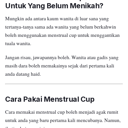
dan getah, jadi bentuknya yang fleksibel bakal
jika dipakai dengan betul dan kemas.
memudahkan anda untuk memakainya.
Menstrual cup
ini dikatakan jimat kerana boleh dibasuh
dan dipakai semula, jadi tak perlu beli tuala wanita
dengan kerap lagi.
Apa pun, jom dengarkan penerangan ringkas lebih lanjut
dari ahli farmasi, Hawa menerusi video dibawah.
Adakah Menstrual Cup Boleh
Untuk Yang Belum Menikah?
Mungkin ada antara kaum wanita di luar sana yang
tertanya-tanya sama ada wanita yang belum berkahwin