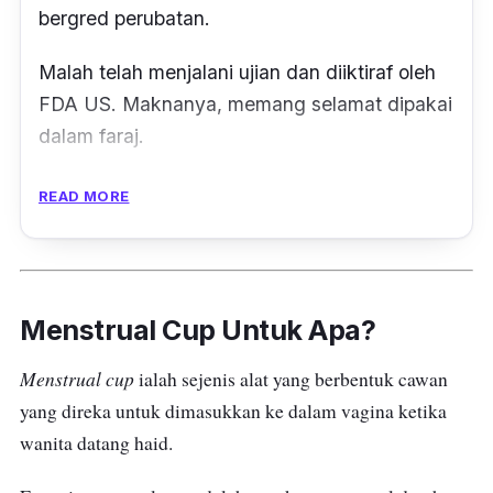
From
RM62.99
Check The Tona Menstrual Cup price below:
Shopee Malaysia
Bebas BPA
add_circle
Tekstur lembut
add_circle
Tidak berbau
add_circle
Harga agak mahal
remove_circle
Menstrual cup jenama tempatan The Tona
pula telah diperbuat daripada 100% silikon
bergred perubatan.
Malah telah menjalani ujian dan diiktiraf oleh
FDA US. Maknanya, memang selamat dipakai