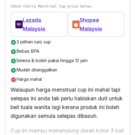
Check Cherry Menstrual Cup price below:
Lazada
Shopee
Malaysia
Malaysia
3 pilihan saiz cup
add_circle
Bebas BPA
add_circle
Selesa & boleh pakai hingga 12 jam
add_circle
Mudah ditanggalkan
add_circle
Harga mahal
remove_circle
Walaupun harga menstrual cup ini mahal tapi
selepas ini anda tak perlu habiskan duit untuk
beli tuala wanita lagi kerana produk ini boleh
digunakan semula selepas dibasuh.
Cup ini mampu menampung darah kotor 3 kali