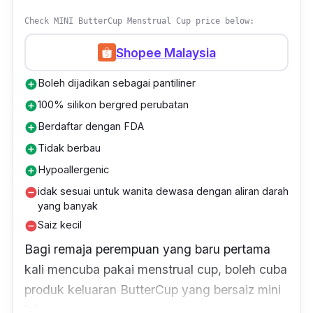
Menariknya lagi, tidak sebabkan masalah
kekeringan dan pertumbuhan bakteria.
Terdapat 2 pilihan saiz untuk semua iaitu saiz
L untuk aliran darah banyak dan saiz S untuk
aliran darah biasa.
From
RM139.00
Check MINI ButterCup Menstrual Cup price below:
Shopee Malaysia