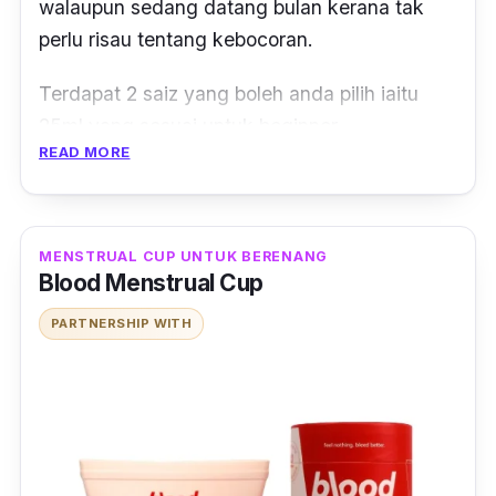
walaupun sedang datang bulan kerana tak
perlu risau tentang kebocoran.
Terdapat 2 saiz yang boleh anda pilih iaitu
25ml yang sesuai untuk
beginner.
READ MORE
Manakala 35ml sesuai untuk wanita yang
memiliki serviks yang lebih panjang dan
sedang didatangi darah nifas.
MENSTRUAL CUP UNTUK BERENANG
Blood Menstrual Cup
Boleh dipakai sekitar 8 hingga 12 jam untuk
PARTNERSHIP WITH
satu-satu tempoh, bergantung pada aliran
darah kotor.
Paling penting, tak sebabkan jangkitan kuman
atau masalah kekeringan. Terdapat 2 pilihan
warna iaitu hitam dan kuning. Pilih saja!