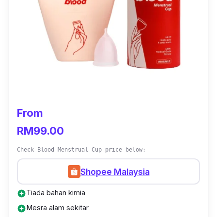
Bukan itu sahaja, produk yang diperbuat
daripada silikon bergred perubatan ini turut
direka dengan batang kecil bagi
memudahkan untuk masuk dan keluarkan dari
vagina.
From
RM99.00
Check Blood Menstrual Cup price below:
Shopee Malaysia
Tiada bahan kimia
add_circle
Mesra alam sekitar
add_circle