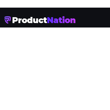
Rider dan Pelajar
DENISE
2 bulan yang lepas
CASETiFY Lancar Koleksi Care Bears
Yang Comel, Bukan Sekadar Tahan
Lasak!
HAMKA ROSLI
7 bulan yang lepas
Midea Bukan 18 Kedai Serantak Dan
Merovolusikan Rumah Pintar - Midea
SMART MASTER
HAMKA ROSLI
8 bulan yang lepas
Product
Nation