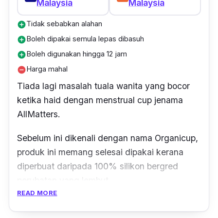
Malaysia
Malaysia
‘Sangat best guna cup ni. Bau darah tu tak
ada langsung. Senang dan tak ada bocor.
Tidak sebabkan alahan
add_circle
Lagi best dari pakai pad. Cuma awal-awal
Boleh dipakai semula lepas dibasuh
add_circle
pakai tu rasa tak selesa tapi lama-lama dah
Boleh digunakan hingga 12 jam
add_circle
biasa, jadi senang je. Kena buat perlahan-
Harga mahal
remove_circle
lahan tak sakit pun,’
Tiada lagi masalah tuala wanita yang bocor
ketika haid dengan menstrual cup jenama
AllMatters.
Sebelum ini dikenali dengan nama Organicup,
produk ini memang selesai dipakai kerana
diperbuat daripada 100% silikon bergred
perubatan yang lembut.
READ MORE
Anda boleh berenang dan bersukan dengan