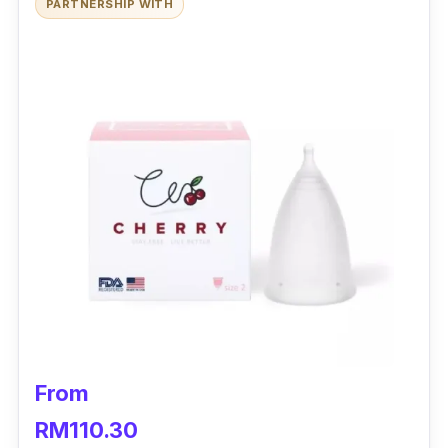
PARTNERSHIP WITH
sekitar 4 kali tuala wanita.
Cup
yang berukuran 42mm x 58mm ini sesuai
untuk wanita Asia dan golongan yang
mempunyai aliran darah sederhana dan
sedikit.
Tambahan pula, sangat mudah dibersihkan
kerana selepas basuh dengan air, hanya perlu
masukkan ke dalam kantung silikon yang
berisi air sebelum dimasukkan ke dalam
microwave
selama 2 hingga 3 minit.
Mampu bertahan hingga 10 tahun jika dijaga
From
dengan baik.
RM110.30