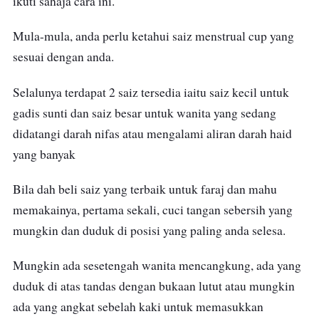
boleh menggunakan menstrual cup untuk menggantikan
tuala wanita.
Jangan risau, jawapannya boleh. Wanita atau gadis yang
masih dara boleh memakainya sejak dari pertama kali
anda datang haid.
Cara Pakai Menstrual Cup
Cara memakai menstrual cup boleh menjadi agak rumit
untuk anda yang baru pertama kali mencubanya. Namun,
ikuti sahaja cara ini.
Mula-mula, anda perlu ketahui saiz menstrual cup yang
sesuai dengan anda.