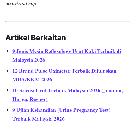
dalam faraj anda.
Jika cup tersebut masuk dengan betul, anda tidak akan
rasa apa-apa sama ada sakit atau ketidakselesaan.
Jadi, jika ada rasa sakit walaupun dah pakai dengan
kerap, itu bermakna pemakaian menstrual cup anda
adalah salah.
Apa pun, baca dan ikut arahan yang tertera pada
menstrual cup
pembungkusan
sebelum memakainya.
Jom tonton video ringkas dari Dr. Tanaya cara memakai
menstrual cup.