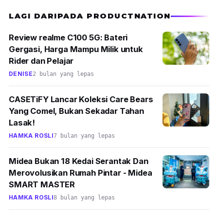
Artikel Berkaitan
9 Jenis Mesin Reflexology Urut Kaki Terbaik di
Malaysia 2026
12 Brand Pulse Oximeter Terbaik Diluluskan
MDA/KKM 2026
10 Kerusi Urut Terbaik Malaysia 2026 (Jenama,
Harga, Review)
9 Ujian Kehamilan (Urine Pregnancy Test)
Terbaik Malaysia 2026
LAGI DARIPADA PRODUCTNATION
Review realme C100 5G: Bateri
Gergasi, Harga Mampu Milik untuk