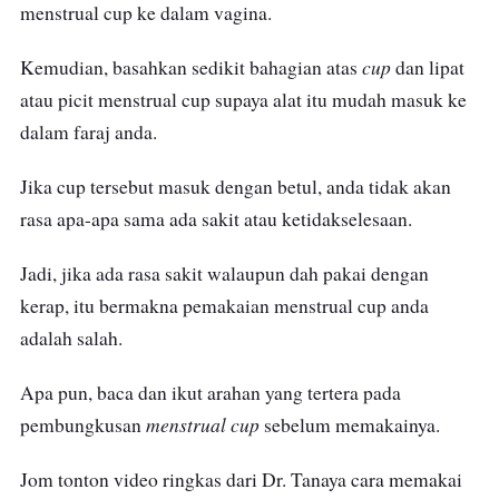
Selalunya terdapat 2 saiz tersedia iaitu saiz kecil untuk
gadis sunti dan saiz besar untuk wanita yang sedang
didatangi darah nifas atau mengalami aliran darah haid
yang banyak
Bila dah beli saiz yang terbaik untuk faraj dan mahu
memakainya, pertama sekali, cuci tangan sebersih yang
mungkin dan duduk di posisi yang paling anda selesa.
Mungkin ada sesetengah wanita mencangkung, ada yang
duduk di atas tandas dengan bukaan lutut atau mungkin
ada yang angkat sebelah kaki untuk memasukkan
menstrual cup ke dalam vagina.
cup
Kemudian, basahkan sedikit bahagian atas
dan lipat
atau picit menstrual cup supaya alat itu mudah masuk ke