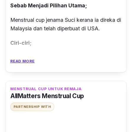
Sebab Menjadi Pilihan Utama;
Menstrual cup jenama Suci kerana ia direka di
Malaysia dan telah diperbuat di USA.
Ciri-ciri;
Dilengkapi dengan batang pendek 7mm pada
READ MORE
bahagian bawah bagi memudahkan anda
untuk mengeluarkannya.
Terdapat 2 saiz cup yang ditawarkan iaitu
MENSTRUAL CUP UNTUK REMAJA
AllMatters Menstrual Cup
Size A yang sesuai untuk wanita yang belum
melahirkan anak.
PARTNERSHIP WITH
Cup ini boleh mengumpul kapasiti darah
hingga 25ml manakala Size B pula sesuai bagi