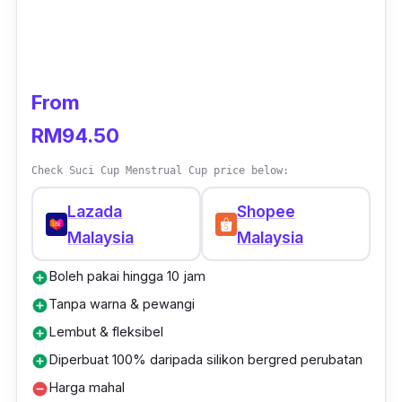
From
RM94.50
Check Suci Cup Menstrual Cup price below:
Lazada
Shopee
Malaysia
Malaysia
Boleh pakai hingga 10 jam
add_circle
Tanpa warna & pewangi
add_circle
Lembut & fleksibel
add_circle
Diperbuat 100% daripada silikon bergred perubatan
add_circle
Harga mahal
remove_circle