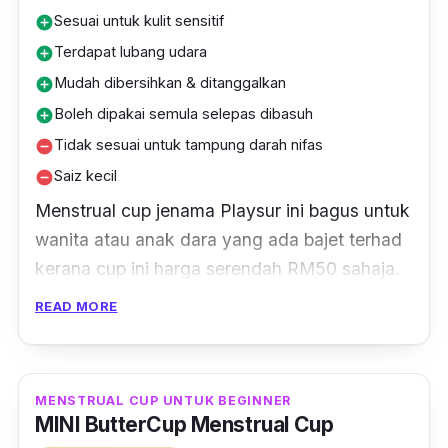
From
RM45.00
Check Playsur Menstrual Cup price below:
Shopee Malaysia
Kalis air
add_circle
Selesa & tak sakit
add_circle
Sesuai untuk kulit sensitif
add_circle
Terdapat lubang udara
add_circle
Mudah dibersihkan & ditanggalkan
add_circle