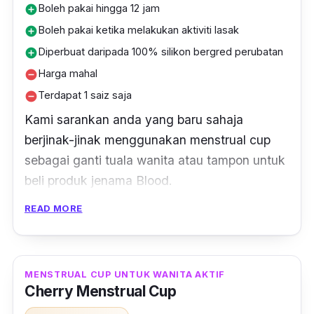
Boleh pakai hingga 12 jam
add_circle
Boleh pakai ketika melakukan aktiviti lasak
add_circle
Diperbuat daripada 100% silikon bergred perubatan
add_circle
Harga mahal
remove_circle
Terdapat 1 saiz saja
remove_circle
Kami sarankan anda yang baru sahaja
berjinak-jinak menggunakan
menstrual cup
sebagai ganti tuala wanita atau tampon untuk
beli produk jenama Blood.
READ MORE
Ini kerana rekaan berbentuk V dan batang
bulatnya akan memudahkan anda untuk pakai
dan tanggalkan.
MENSTRUAL CUP UNTUK WANITA AKTIF
Cherry Menstrual Cup
Untuk setiap kali pemakaian, boleh
menampung kapasiti 25ml darah kotor iaitu