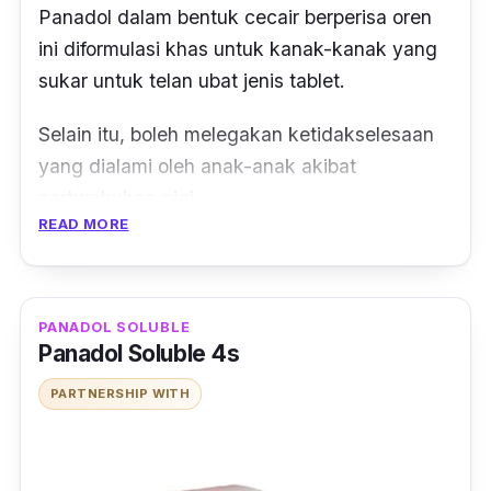
Panadol dalam bentuk cecair berperisa oren
ini diformulasi khas untuk kanak-kanak yang
sukar untuk telan ubat jenis tablet.
Selain itu, boleh melegakan ketidakselesaan
yang dialami oleh anak-anak akibat
pertumbuhan gigi.
READ MORE
Dalam masa yang sama, mampu melegakan
demam dan kesakitan yang dialami selepas
kanak-kanak divaksin.
PANADOL SOLUBLE
Panadol Soluble 4s
Cuma, ibu bapa diingatkan memberi ubat ini
PARTNERSHIP WITH
kepada anak mengikut dos yang disarankan
iaitu mengikut berat badan si comel.
Anda juga tidak boleh memberi kanak-kanak