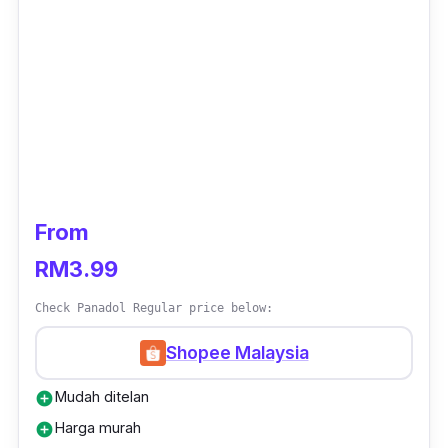
From
RM3.99
Check Panadol Regular price below:
Shopee Malaysia
Mudah ditelan
add_circle
Harga murah
add_circle