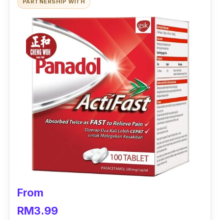
PARTNERSHIP WITH
ubat ini tidak disyorkan untuk kanak-kanak
bawah 12 tahun.
Pesakit yang mengalami masalah buah
pinggang juga digalakkan untuk dapatkan
nasihat doktor sebelum makan panadol ini.
Review:
“Bagus untuk menghilangkan lenguh-lenguh
badan dan sangat cepat memulihkan sakit
kepala. Memang kena sentiasa ada di rumah
untuk berikan kelegaan jika sakit.”
From
RM3.99