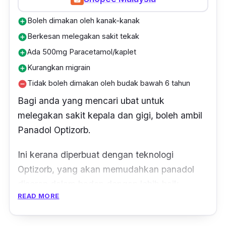
Boleh dimakan oleh kanak-kanak
add_circle
Berkesan melegakan sakit tekak
add_circle
Ada 500mg Paracetamol/kaplet
add_circle
Kurangkan migrain
add_circle
Tidak boleh dimakan oleh budak bawah 6 tahun
remove_circle
Bagi anda yang mencari ubat untuk
melegakan sakit kepala dan gigi, boleh ambil
Panadol Optizorb.
Ini kerana diperbuat dengan teknologi
Optizorb, yang akan memudahkan panadol
diserap dalam badan dengan lebih baik.
READ MORE
Sesuai dimakan oleh kanak-kanak 6 tahun ke
atas, remaja dan dewasa yang mengalami