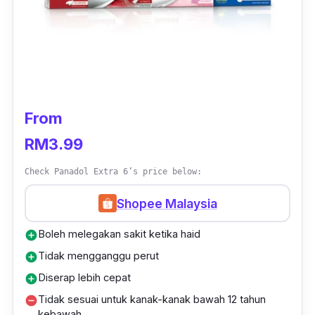
yang menghidap masalah tekanan darah
tinggi.
From
RM3.99
Check Panadol Extra 6’s price below:
Shopee Malaysia
Boleh melegakan sakit ketika haid
add_circle
Tidak mengganggu perut
add_circle
Diserap lebih cepat
add_circle
Tidak sesuai untuk kanak-kanak bawah 12 tahun
remove_circle
kebawah