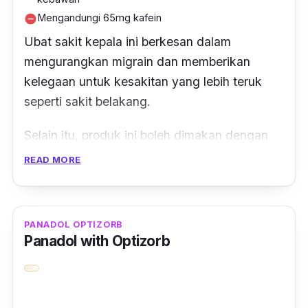
Mengandungi 65mg kafein
remove_circle
Ubat sakit kepala ini berkesan dalam
mengurangkan migrain dan memberikan
kelegaan untuk kesakitan yang lebih teruk
seperti sakit belakang.
Selain itu, produk ini boleh dimakan dengan
kebanyakan ubat tapi tidak bersama ubat
READ MORE
yang mengandungi Paracetamol.
Ingin diingatkan panadol jenis ini mempunyai
PANADOL OPTIZORB
kandungan kafein yang tidak sesuai untuk
Panadol with Optizorb
wanita hamil dan menyusukan anak.
Pada anda yang mempunyai alergi dengan
kandungan Paracetamol, tidak disyorkan