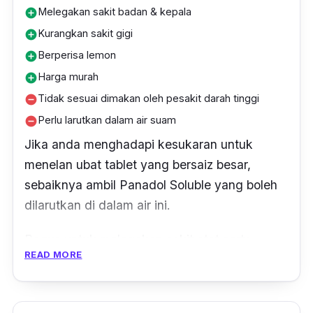
Melegakan sakit badan & kepala
add_circle
Kurangkan sakit gigi
add_circle
Berperisa lemon
add_circle
Harga murah
add_circle
Tidak sesuai dimakan oleh pesakit darah tinggi
remove_circle
Perlu larutkan dalam air suam
remove_circle
Jika anda menghadapi kesukaran untuk
menelan ubat tablet yang bersaiz besar,
sebaiknya ambil Panadol Soluble yang boleh
dilarutkan di dalam air ini.
Bagus untuk melegakan sakit otot serta
READ MORE
sendi, senggugut, sakit tekak dan demam
atau simptom selesema dengan cepat.