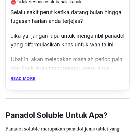
Tidak sesuai untuk kanak-kanak
remove_circle
Selalu sakit perut ketika datang bulan hingga
tugasan harian anda terjejas?
J
ika ya, jangan lupa untuk mengambil panadol
yang diformulasikan khas untuk wanita ini.
Ubat ini akan melegakan masalah
period pain
dan tidak akan mengganggu perut anda.
READ MORE
Anda perlu menelan panadol jenis ini bersama
air 1-2 biji sahaja setiap 4-6 jam apabila
diperlukan.
Panadol Soluble Untuk Apa?
Bagi ibu mengandung atau menyusukan anak
sebelum mengambil panadol ini, dapatkan
Panadol soluble merupakan panadol jenis tablet yang
nasihat doktor.