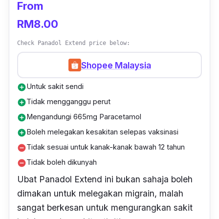
From
RM8.00
Check Panadol Extend price below:
Shopee Malaysia
Untuk sakit sendi
add_circle
Tidak mengganggu perut
add_circle
Mengandungi 665mg Paracetamol
add_circle
Boleh melegakan kesakitan selepas vaksinasi
add_circle
Tidak sesuai untuk kanak-kanak bawah 12 tahun
remove_circle
Tidak boleh dikunyah
remove_circle
Ubat Panadol Extend ini bukan sahaja boleh
dimakan untuk melegakan migrain, malah
sangat berkesan untuk mengurangkan sakit