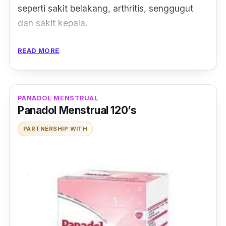
seperti sakit belakang, arthritis, senggugut
dan sakit kepala.
Ini kerana Paracetamol 650mg selalunya
READ MORE
dimakan untuk melegakan demam dan sakit
sederhana secara sementara.
PANADOL MENSTRUAL
Boleh dimakan oleh orang dewasa dan remaja
Panadol Menstrual 120’s
berumur 12 tahun ke atas.
PARTNERSHIP WITH