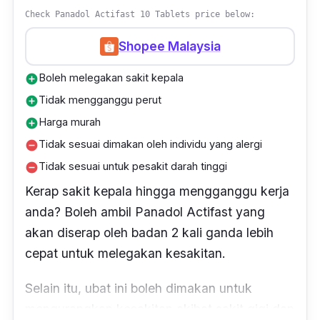
Check Panadol Actifast 10 Tablets price below:
Shopee Malaysia
Boleh melegakan sakit kepala
add_circle
Tidak mengganggu perut
add_circle
Harga murah
add_circle
Tidak sesuai dimakan oleh individu yang alergi
remove_circle
Tidak sesuai untuk pesakit darah tinggi
remove_circle
Kerap sakit kepala hingga mengganggu kerja
anda? Boleh ambil Panadol Actifast yang
akan diserap oleh badan 2 kali ganda lebih
cepat untuk melegakan kesakitan.
Selain itu, ubat ini boleh dimakan untuk
mengurangkan kesakitan akibat sakit gigi dan