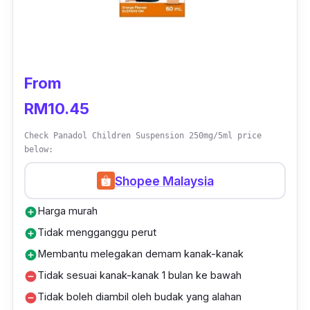
From
RM10.45
Check Panadol Children Suspension 250mg/5ml price
below:
Shopee Malaysia
Harga murah
add_circle
Tidak mengganggu perut
add_circle
Membantu melegakan demam kanak-kanak
add_circle
Tidak sesuai kanak-kanak 1 bulan ke bawah
remove_circle
Tidak boleh diambil oleh budak yang alahan
remove_circle