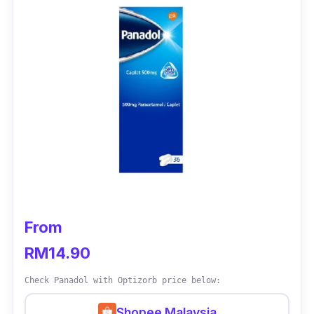
mengambil panadol jenis ini.
From
RM14.90
Check Panadol with Optizorb price below:
Shopee Malaysia