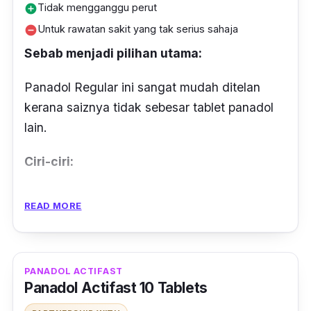
Tidak mengganggu perut
add_circle
Untuk rawatan sakit yang tak serius sahaja
remove_circle
Sebab menjadi pilihan utama:
Panadol Regular ini sangat mudah ditelan
kerana saiznya tidak sebesar tablet panadol
lain.
Ciri-ciri:
Ubat ini boleh dimakan jika anda mengalami
READ MORE
sakit kepala, sakit belakang, sakit otot dan
sendi serta sakit selepas prosedur mencabut
gigi.
PANADOL ACTIFAST
Panadol Actifast 10 Tablets
Sakit selepas divaksin juga boleh dilegakan
dengan panadol jenis ini tapi, pengambilan