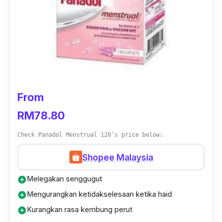
From
RM78.80
Check Panadol Menstrual 120’s price below:
Shopee Malaysia
Melegakan senggugut
add_circle
Mengurangkan ketidakselesaan ketika haid
add_circle
Kurangkan rasa kembung perut
add_circle