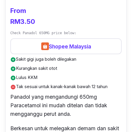
From
RM3.50
Check Panadol 650MG price below:
Shopee Malaysia
Sakit gigi juga boleh dilegakan
add_circle
Kurangkan sakit otot
add_circle
Lulus KKM
add_circle
Tak sesuai untuk kanak-kanak bawah 12 tahun
remove_circle
Panadol yang mengandungi 650mg
Paracetamol ini mudah ditelan dan tidak
mengganggu perut anda.
Berkesan untuk melegakan demam dan sakit