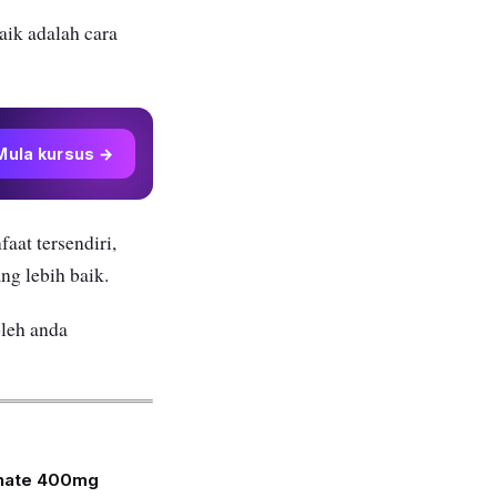
ik adalah cara
Mula kursus →
aat tersendiri,
ang lebih baik.
leh anda
inate 400mg