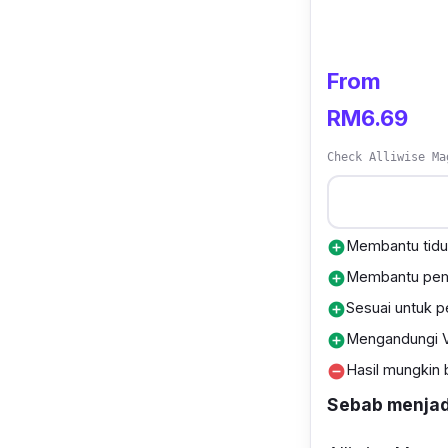
From
RM6.69
Check Alliwise Ma
Membantu tidur
add_circle
Membantu pemu
add_circle
Sesuai untuk p
add_circle
Mengandungi V
add_circle
Hasil mungkin 
remove_circle
Sebab menjadi