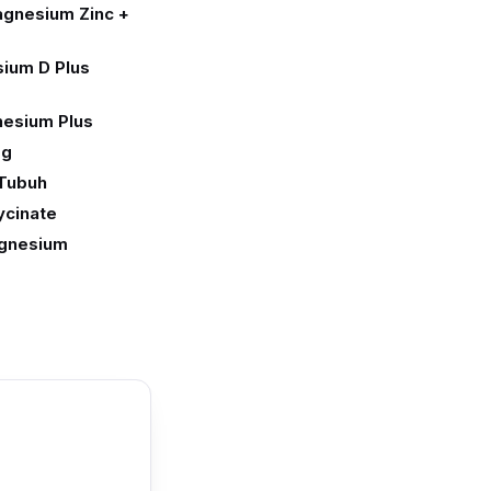
agnesium Zinc +
sium D Plus
nesium Plus
mg
 Tubuh
ycinate
gnesium