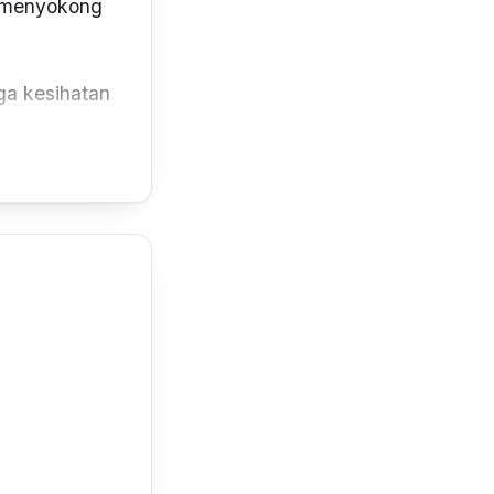
g menyokong
a kesihatan
jadikannya
gnesium yang
 menguruskan
s soya, sesuai