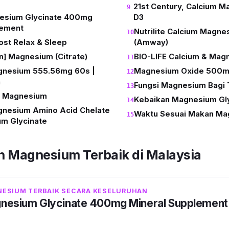
21st Century, Calcium M
nesium Glycinate 400mg
D3
lement
Nutrilite Calcium Magne
ost Relax & Sleep
(Amway)
on] Magnesium (Citrate)
BIO-LIFE Calcium & Mag
gnesium 555.56mg 60s |
Magnesium Oxide 500
h
Fungsi Magnesium Bagi
 Magnesium
Kebaikan Magnesium Gl
gnesium Amino Acid Chelate
Waktu Sesuai Makan Ma
m Glycinate
n Magnesium Terbaik di Malaysia
ESIUM TERBAIK SECARA KESELURUHAN
gnesium Glycinate 400mg Mineral Supplement