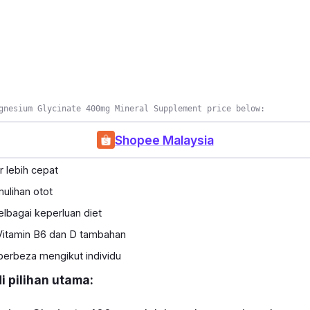
gnesium Glycinate 400mg Mineral Supplement price below:
Shopee Malaysia
 lebih cepat
lihan otot
elbagai keperluan diet
itamin B6 dan D tambahan
berbeza mengikut individu
 pilihan utama: