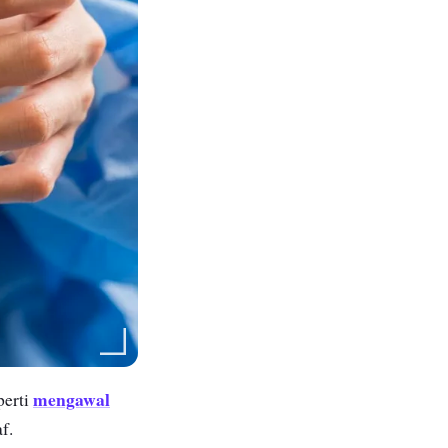
mengawal
perti
af.