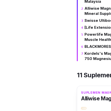
Malaysia
Alliwise Mag
Mineral Supp
Swisse Ultibo
[Life Extensi
Powerlife Ma
Muscle Healt
BLACKMORES
Kordels's Ma
750 Magnesiu
11 Supleme
SUPLEMEN MAGN
Alliwise Ma