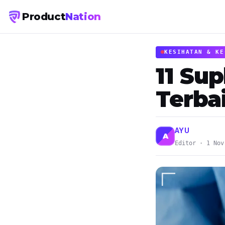
Product
Nation
KESIHATAN & KE
11 Su
Terba
AYU
A
Editor · 1 Nov