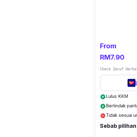
From
RM7.90
Check Zecuf Herba
Lulus KKM
add_circle
Bertindak pant
add_circle
Tidak sesuai u
remove_circle
Sebab pilihan