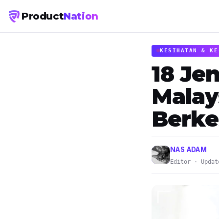
Product
Nation
KESIHATAN & KE
18 Jen
Malay
Berke
NAS ADAM
Editor · Updat