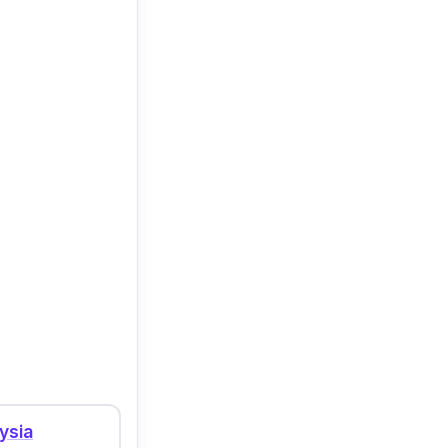
 Minum ubat ni
ysia