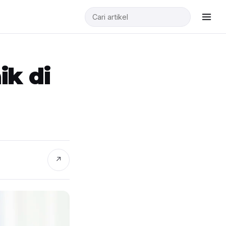
ik di
↗