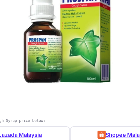
ubat batuk Zecuf ini telah mendapat kelulusan KKM
) dan disarankan doktor di klinik.
at bagus. Haritu kena covid, gatal tekak, batuk kering.
gh Syrup price below:
Lazada Malaysia
Shopee Mala