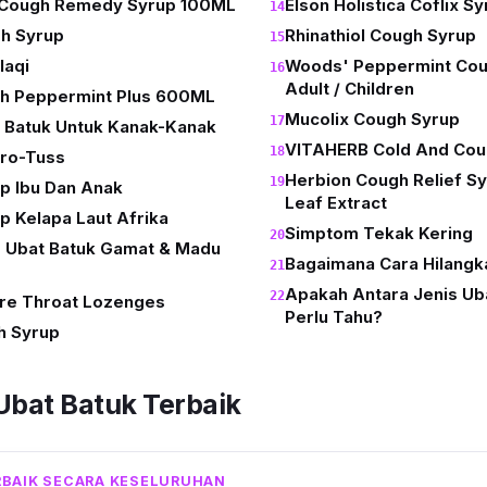
 Cough Remedy Syrup 100ML
Elson Holistica Coflix S
h Syrup
Rhinathiol Cough Syrup
laqi
Woods' Peppermint Cou
Adult / Children
h Peppermint Plus 600ML
Mucolix Cough Syrup
p Batuk Untuk Kanak-Kanak
VITAHERB Cold And Co
uro-Tuss
Herbion Cough Relief Sy
p Ibu Dan Anak
Leaf Extract
p Kelapa Laut Afrika
Simptom Tekak Kering
p Ubat Batuk Gamat & Madu
Bagaimana Cara Hilangk
Apakah Antara Jenis Uba
ore Throat Lozenges
Perlu Tahu?
h Syrup
Ubat Batuk Terbaik
RBAIK SECARA KESELURUHAN