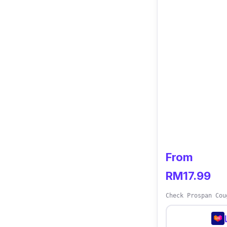
Jangan risau, 
(
MAL20034709T
Review:
“Ubat ini sang
terus hilang.”
From
RM17.99
Check Prospan Cou