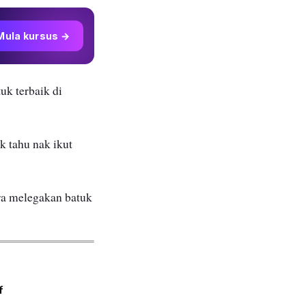
Mula kursus →
uk terbaik di
k tahu nak ikut
ra melegakan batuk
f