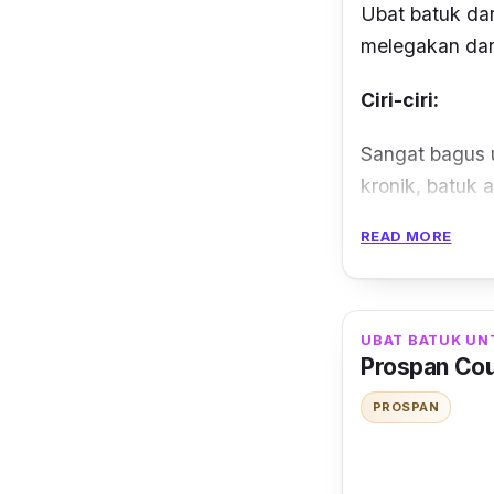
Ubat batuk dar
melegakan dan
Ciri-ciri:
Sangat bagus 
kronik, batuk 
batuk asma
.
READ MORE
Menariknya lag
aktif yang me
UBAT BATUK UN
Ubat ini boleh
Prospan Co
PROSPAN
Bagi kanak-ka
dewasa pula di