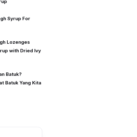
yrup
gh Syrup For
ugh Lozenges
rup with Dried Ivy
an Batuk?
t Batuk Yang Kita