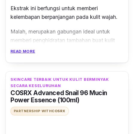
Ekstrak ini berfungsi untuk memberi
kelembapan berpanjangan pada kulit wajah.
Malah, merupakan gabungan ideal untuk
memberi penghidratan tambahan buat kulit
bagi menghapus garisan halus akibat
READ MORE
penuaan.
24K Gold kaya dengan anti-oksidan yang
SKINCARE TERBAIK UNTUK KULIT BERMINYAK
melindungi kulit dari radikal bebas,
SECARA KESELURUHAN
membersihkan dan mengecilkan lubang pori.
COSRX Advanced Snail 96 Mucin
Power Essence (100ml)
Ideal untuk kesemua jenis kulit terutamanya
PARTNERSHIP WITH
COSRX
jenis kombinasi.
Hanya gunakan 2 kali sehari untuk kulit lebih