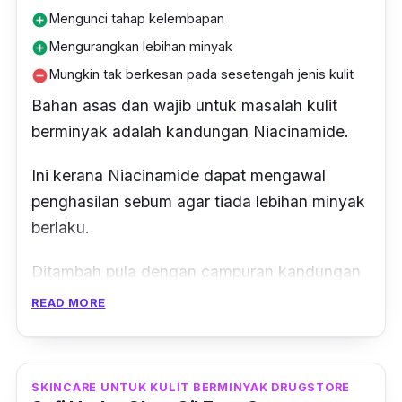
Mengunci tahap kelembapan
add_circle
Mengurangkan lebihan minyak
add_circle
Mungkin tak berkesan pada sesetengah jenis kulit
remove_circle
Bahan asas dan wajib untuk masalah kulit
berminyak adalah kandungan Niacinamide.
Ini kerana Niacinamide dapat mengawal
penghasilan sebum agar tiada lebihan minyak
berlaku.
Ditambah pula dengan campuran kandungan
vitamin B3, dapat menjadi kulit lebih berseri
READ MORE
dan bintik hitam berkurangan.
Pro amino acid pula akan memastikan kulit
SKINCARE UNTUK KULIT BERMINYAK DRUGSTORE
anda kekal lembab tanpa menjadikan kulit