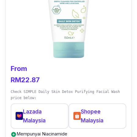
From
RM22.87
Check SIMPLE Daily Skin Detox Purifying Facial Wash
price below:
Lazada
Shopee
Malaysia
Malaysia
Mempunyai Niacinamide
add_circle