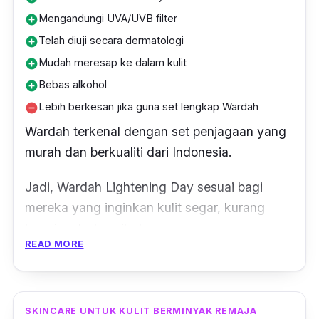
Mengandungi UVA/UVB filter
add_circle
Telah diuji secara dermatologi
add_circle
Mudah meresap ke dalam kulit
add_circle
Bebas alkohol
add_circle
Lebih berkesan jika guna set lengkap Wardah
remove_circle
Wardah terkenal dengan set penjagaan yang
murah dan berkualiti dari Indonesia.
Jadi, Wardah Lightening Day sesuai bagi
mereka yang inginkan kulit segar, kurang
berminyak dan sihat.
READ MORE
Ini kerana mengandungi Niacinamide dan
tekstur produk ini dalam bentuk gel kerana
mudah menyerap dan menyejukkan.
SKINCARE UNTUK KULIT BERMINYAK REMAJA