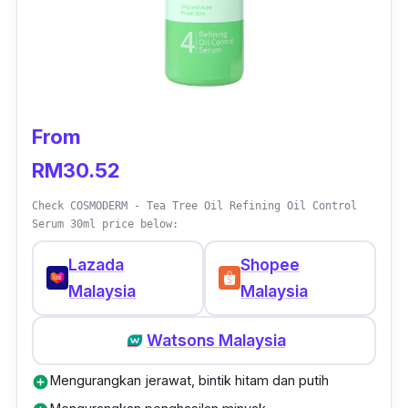
Australia ini sudah dibuktikan
keberkesanannya dalam mengawal dan
mengurangkan masalah jerawat pada
bahagian kulit.
From
Review:
RM30.52
“Mudah menyerap pada kulit, tidak berminyak
Check COSMODERM - Tea Tree Oil Refining Oil Control
dan melekit pada wajah. Kulit pun makin
Serum 30ml price below:
cerah,”
Lazada
Shopee
Malaysia
Malaysia
Watsons Malaysia
Mengurangkan jerawat, bintik hitam dan putih
add_circle