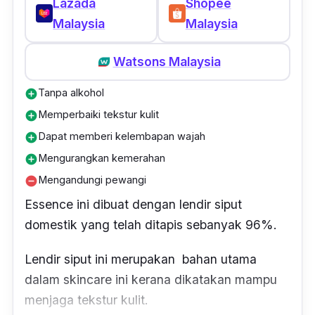
Lazada
Shopee
Malaysia
Malaysia
Watsons Malaysia
Tanpa alkohol
add_circle
Memperbaiki tekstur kulit
add_circle
Dapat memberi kelembapan wajah
add_circle
Mengurangkan kemerahan
add_circle
Mengandungi pewangi
remove_circle
Essence ini dibuat dengan lendir siput
domestik yang telah ditapis sebanyak 96%.
Lendir siput ini merupakan bahan utama
dalam skincare ini kerana dikatakan mampu
menjaga tekstur kulit.