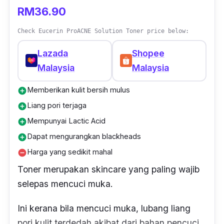
RM36.90
Check Eucerin ProACNE Solution Toner price below:
Lazada
Shopee
Malaysia
Malaysia
Memberikan kulit bersih mulus
add_circle
Liang pori terjaga
add_circle
Mempunyai Lactic Acid
add_circle
Dapat mengurangkan blackheads
add_circle
Harga yang sedikit mahal
remove_circle
Toner merupakan skincare yang paling wajib
selepas mencuci muka.
Ini kerana bila mencuci muka, lubang liang
pori kulit terdedah akibat dari bahan pencuci