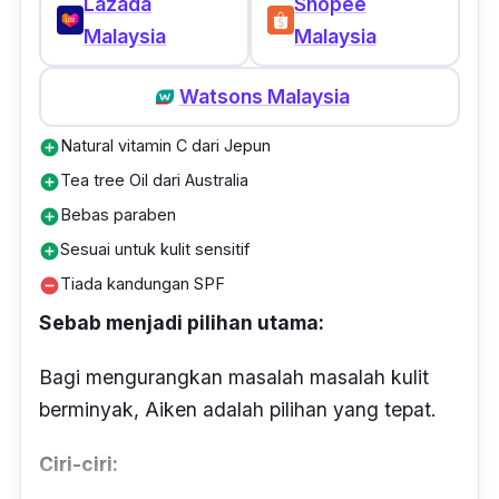
Lazada
Shopee
Malaysia
Malaysia
Watsons Malaysia
Natural vitamin C dari Jepun
add_circle
Tea tree Oil dari Australia
add_circle
Bebas paraben
add_circle
Sesuai untuk kulit sensitif
add_circle
Tiada kandungan SPF
remove_circle
Sebab menjadi pilihan utama:
Bagi mengurangkan masalah masalah kulit
berminyak, Aiken adalah pilihan yang tepat.
Ciri-ciri: