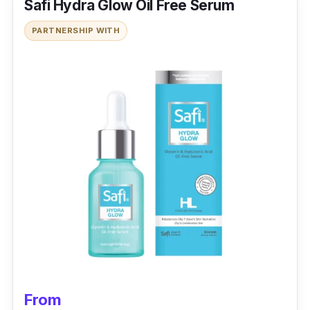
Safi Hydra Glow Oil Free Serum
berminyak. ‘
PARTNERSHIP WITH
Bahan lain yang membantu mengurangkan
kulit berminyak juga datang dari zinc serta
witch hazel yang dapat memberi kesegaran
wajah.
From