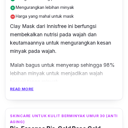
Mengurangkan lebihan minyak
add_circle
Harga yang mahal untuk mask
remove_circle
Clay Mask dari Innisfree ini berfungsi
membekalkan nutrisi pada wajah dan
keutamaannya untuk mengurangkan kesan
minyak pada wajah.
Malah bagus untuk menyerap sehingga 98%
lebihan minyak untuk menjadikan wajah
berseri tanpa minyak.
READ MORE
Bukan itu sahaja, liang pori juga bersih tanpa
tersumbat akibat kotoran luar seperti minyak,
daki serta kotoran dari persekitaran.
SKINCARE UNTUK KULIT BERMINYAK UMUR 30 (ANTI
AGING)
Bila dah pakai mask, kulit rasa segar, bersih