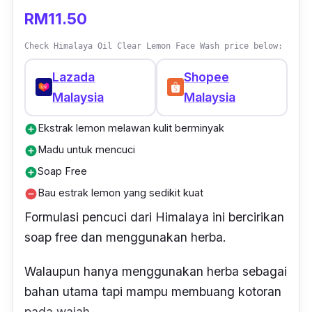
RM11.50
Check Himalaya Oil Clear Lemon Face Wash price below:
Lazada
Shopee
Malaysia
Malaysia
Ekstrak lemon melawan kulit berminyak
add_circle
Madu untuk mencuci
add_circle
Soap Free
add_circle
Bau estrak lemon yang sedikit kuat
remove_circle
Formulasi pencuci dari Himalaya ini bercirikan
soap free
dan menggunakan herba.
Walaupun hanya menggunakan herba sebagai
bahan utama tapi mampu membuang kotoran
pada wajah.