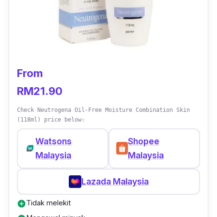
From
RM21.90
Check Neutrogena Oil-Free Moisture Combination Skin
(118ml) price below:
Watsons
Shopee
Malaysia
Malaysia
Lazada Malaysia
Tidak melekit
add_circle