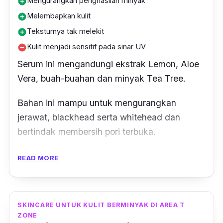
Mengurangkan penghasilan minyak
add_circle
Melembapkan kulit
add_circle
Teksturnya tak melekit
add_circle
Kulit menjadi sensitif pada sinar UV
remove_circle
Serum ini mengandungi ekstrak Lemon, Aloe
Vera, buah-buahan dan minyak Tea Tree.
Bahan ini mampu untuk mengurangkan
jerawat, blackhead serta whitehead dan
bertindak membersih pori terbuka.
Selepas toner, serum boleh diaplikasi kepada
READ MORE
wajah dengan cara mengurut perlahan-lahan
pada kulit untuk penyerapan yang bagus.
SKINCARE UNTUK KULIT BERMINYAK DI AREA T
Sesuai digunakan untuk mereka yang
ZONE