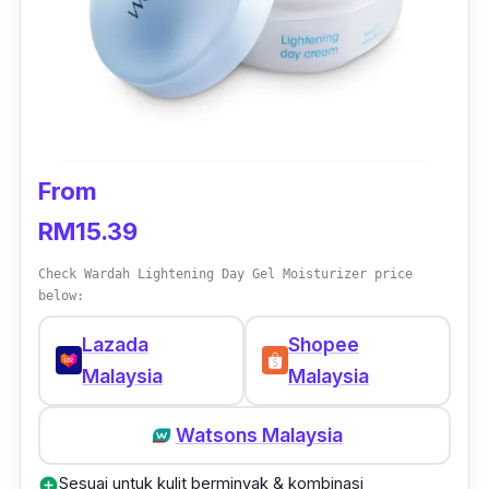
menjaga tahap kelembapan wajah tanpa
mengeringkan kulit.
From
RM15.39
Check Wardah Lightening Day Gel Moisturizer price
below:
Lazada
Shopee
Malaysia
Malaysia
Watsons Malaysia
Sesuai untuk kulit berminyak & kombinasi
add_circle