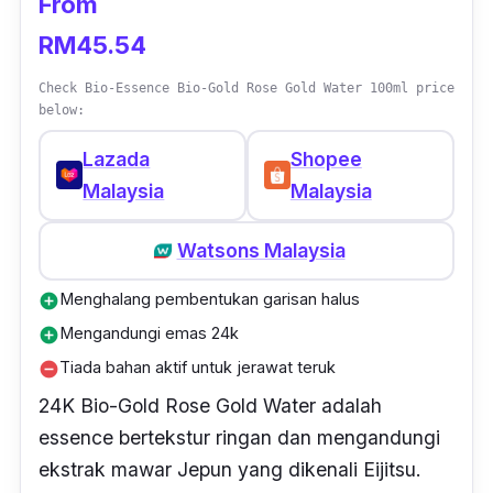
From
RM45.54
Check Bio-Essence Bio-Gold Rose Gold Water 100ml price
below:
Lazada
Shopee
Malaysia
Malaysia
Watsons Malaysia
Menghalang pembentukan garisan halus
add_circle
Mengandungi emas 24k
add_circle
Tiada bahan aktif untuk jerawat teruk
remove_circle
24K Bio-Gold Rose Gold Water adalah
essence bertekstur ringan dan mengandungi
ekstrak mawar Jepun yang dikenali Eijitsu.