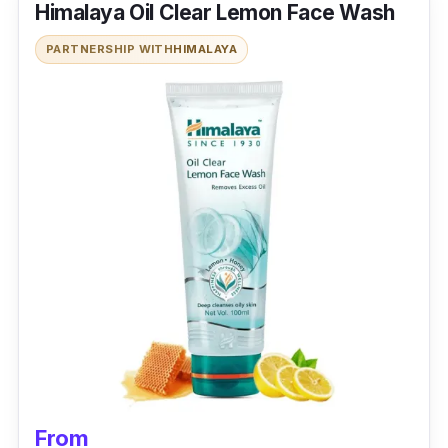
Himalaya Oil Clear Lemon Face Wash
Bukan itu sahaja, masalah kulit kusam juga
PARTNERSHIP WITH
HIMALAYA
dapat dikurangkan kerana Niacinamide
bertindak untuk memberikan kesan cerah
pada wajah.
From