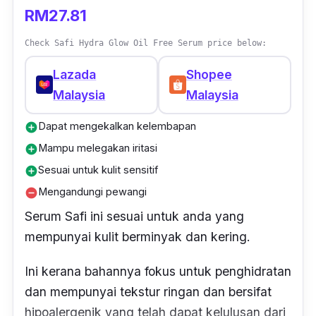
RM27.81
Check Safi Hydra Glow Oil Free Serum price below:
Lazada
Shopee
Malaysia
Malaysia
Dapat mengekalkan kelembapan
add_circle
Mampu melegakan iritasi
add_circle
Sesuai untuk kulit sensitif
add_circle
Mengandungi pewangi
remove_circle
Serum Safi ini sesuai untuk anda yang
mempunyai kulit berminyak dan kering.
Ini kerana bahannya fokus untuk penghidratan
dan mempunyai tekstur ringan dan bersifat
hipoalergenik yang telah dapat kelulusan dari