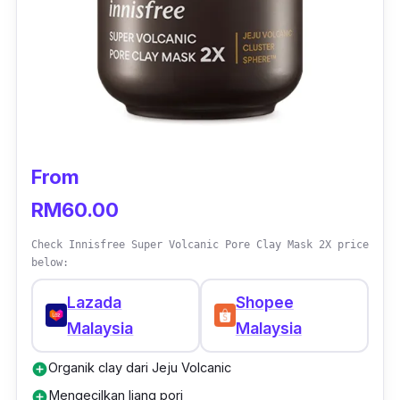
kekalkan kelembapan pada wajah tanpa
menjadikan berminyak serta meningkatkan
tahap keanjalan kulit.
From
RM60.00
Check Innisfree Super Volcanic Pore Clay Mask 2X price
below:
Lazada
Shopee
Malaysia
Malaysia
Organik clay dari Jeju Volcanic
add_circle
Mengecilkan liang pori
add_circle