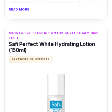
melembapkan kulit dengan mendalam namun
tidak akan menyebabkan kulit berminyak.
READ MORE
Produk ini juga sesuai untuk individu yang
sentiasa sibuk dan tidak mahu rutin
penjagaan wajah yang rumit
akibat kekangan
MOISTURIZER TERBAIK UNTUK KULIT KUSAM DAN
masa
.
LESU
Safi Perfect White Hydrating Lotion
(150ml)
PARTNERSHIP WITH
SAFI