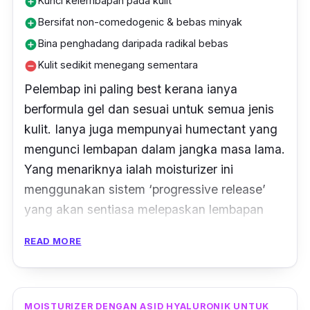
Kunci kelembapan pada kulit
add_circle
Bersifat non-comedogenic & bebas minyak
add_circle
Bina penghadang daripada radikal bebas
add_circle
Kulit sedikit menegang sementara
remove_circle
Pelembap ini paling best kerana ianya
berformula gel
dan sesuai untuk semua jenis
kulit
. Ianya juga mempunyai
humectant
yang
mengunci lembapan dalam jangka masa lama.
Yang menariknya ialah moisturizer ini
menggunakan sistem
‘progressive release’
yang akan sentiasa melepaskan lembapan
dalam kulit dan mengekalkannya
supaya kulit
READ MORE
kekal hidrasi
.
MOISTURIZER DENGAN ASID HYALURONIK UNTUK