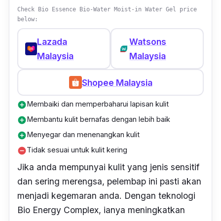
Check Bio Essence Bio-Water Moist-in Water Gel price
below:
Lazada
Watsons
Malaysia
Malaysia
Shopee Malaysia
Membaiki dan memperbaharui lapisan kulit
add_circle
Membantu kulit bernafas dengan lebih baik
add_circle
Menyegar dan menenangkan kulit
add_circle
Tidak sesuai untuk kulit kering
remove_circle
Jika anda mempunyai kulit yang jenis sensitif
dan sering merengsa, pelembap ini pasti akan
menjadi kegemaran anda. Dengan teknologi
Bio Energy Complex, ianya meningkatkan