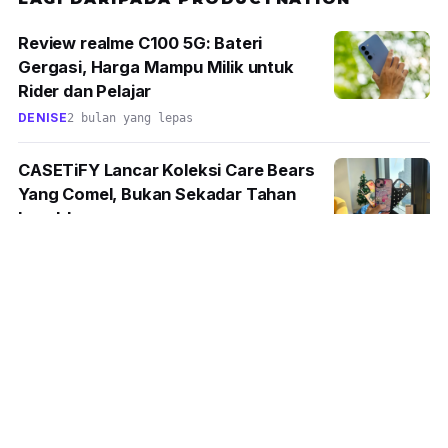
Review realme C100 5G: Bateri
Gergasi, Harga Mampu Milik untuk
Rider dan Pelajar
DENISE
2 bulan yang lepas
CASETiFY Lancar Koleksi Care Bears
Yang Comel, Bukan Sekadar Tahan
Lasak!
HAMKA ROSLI
7 bulan yang lepas
Midea Bukan 18 Kedai Serantak Dan
Merovolusikan Rumah Pintar - Midea
SMART MASTER
HAMKA ROSLI
8 bulan yang lepas