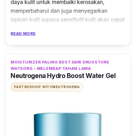
daya kulit untuk membaiki kerosakan,
memperbaharui dan juga menyegarkan
lapisan kulit supaya sensitiviti kulit akan cepat
berkurang serta susut.
READ MORE
Bahan-bahan yang digunakan akan
membantu kulit bernafas dan menenangkan
kulit yang iritasi.
Sesuai untuk semua jenis
MOISTURIZER PALING BEST DARI DRUGSTORE
WATSONS – MELEMBAP TAHAN LAMA
kulit terutama yang alami masalah sensitif.
Neutrogena Hydro Boost Water Gel
PARTNERSHIP WITH
NEUTROGENA