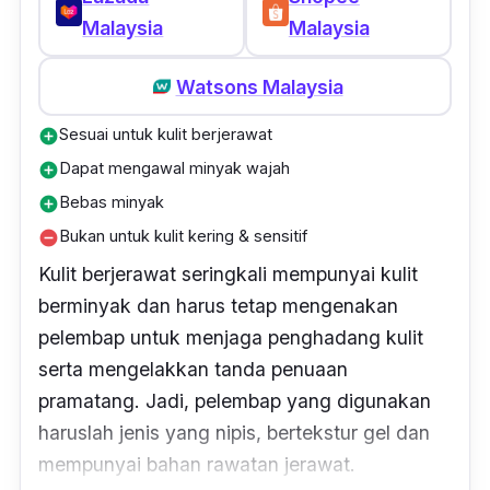
Malaysia
Malaysia
Watsons Malaysia
Sesuai untuk kulit berjerawat
add_circle
Dapat mengawal minyak wajah
add_circle
Bebas minyak
add_circle
Bukan untuk kulit kering & sensitif
remove_circle
Kulit berjerawat seringkali mempunyai kulit
berminyak dan harus tetap mengenakan
pelembap untuk
menjaga penghadang kulit
serta
mengelakkan tanda penuaan
pramatang. Jadi, pelembap yang digunakan
haruslah jenis yang nipis, bertekstur gel dan
mempunyai bahan rawatan jerawat.