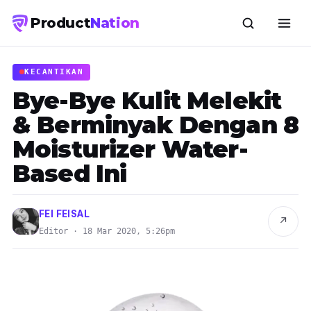
Product
Nation
KECANTIKAN
Bye-Bye Kulit Melekit
& Berminyak Dengan 8
Moisturizer Water-
Based Ini
FEI FEISAL
↗
Editor · 18 Mar 2020, 5:26pm