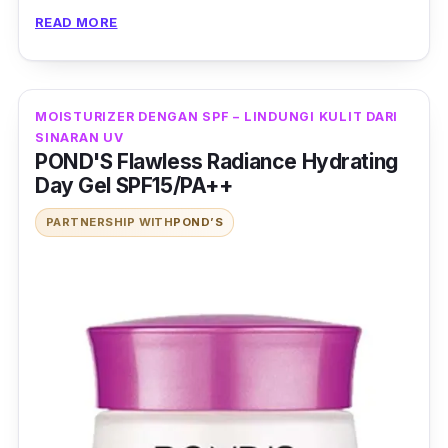
READ MORE
Seperti moisturizer daripada Aiken ini yang
mempunyai minyak Tea Tree sebagai bahan
rawatan jerawat dan juga berformula water-
based yang ringan
untuk menghalang pori
MOISTURIZER DENGAN SPF – LINDUNGI KULIT DARI
SINARAN UV
tersumbat
.
POND'S Flawless Radiance Hydrating
Day Gel SPF15/PA++
PARTNERSHIP WITH
POND’S