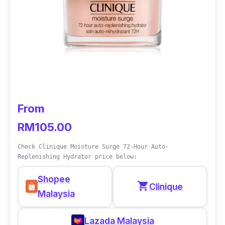
From
RM105.00
Check Clinique Moisture Surge 72-Hour Auto-
Replenishing Hydrator price below:
Shopee
shopping_cart
Clinique
Malaysia
Lazada Malaysia