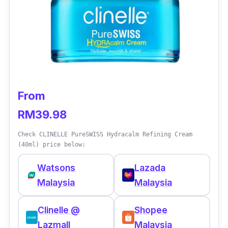
From
RM39.98
Check CLINELLE PureSWISS Hydracalm Refining Cream
(40ml) price below:
Watsons
Lazada
Malaysia
Malaysia
Clinelle @
Shopee
Lazmall
Malaysia