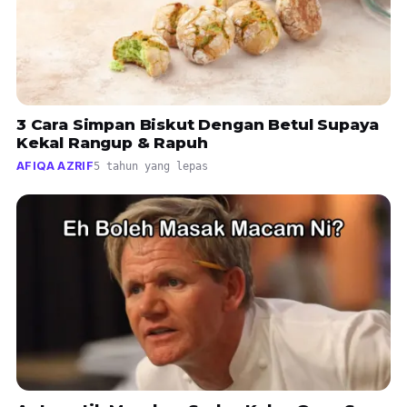
3 Cara Simpan Biskut Dengan Betul Supaya
Kekal Rangup & Rapuh
AFIQA AZRIF
5 tahun yang lepas