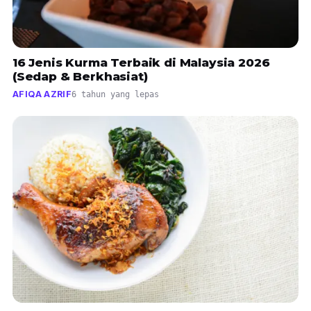
16 Jenis Kurma Terbaik di Malaysia 2026
(Sedap & Berkhasiat)
AFIQA AZRIF
6 tahun yang lepas