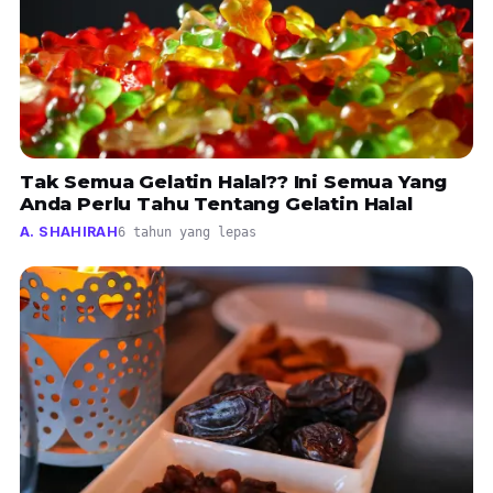
Tak Semua Gelatin Halal?? Ini Semua Yang
Anda Perlu Tahu Tentang Gelatin Halal
A. SHAHIRAH
6 tahun yang lepas