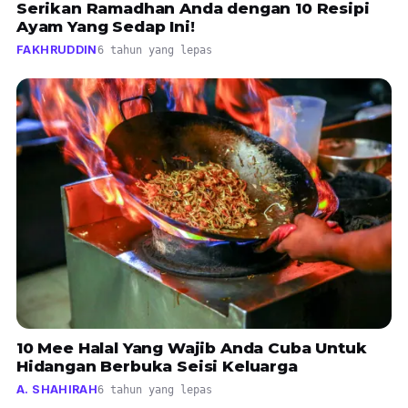
Serikan Ramadhan Anda dengan 10 Resipi
Ayam Yang Sedap Ini!
FAKHRUDDIN
6 tahun yang lepas
10 Mee Halal Yang Wajib Anda Cuba Untuk
Hidangan Berbuka Seisi Keluarga
A. SHAHIRAH
6 tahun yang lepas