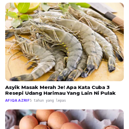
Asyik Masak Merah Je! Apa Kata Cuba 3
Resepi Udang Harimau Yang Lain Ni Pulak
AFIQA AZRIF
5 tahun yang lepas