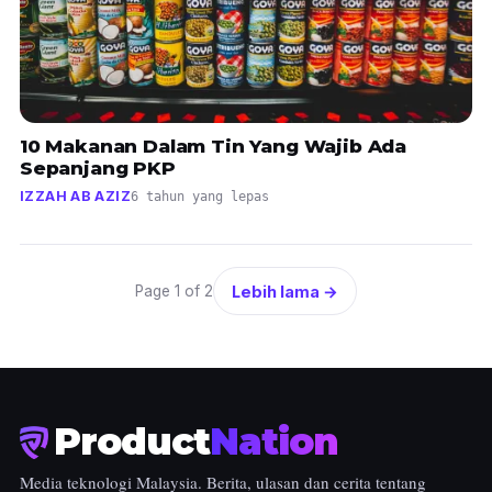
10 Makanan Dalam Tin Yang Wajib Ada
Sepanjang PKP
IZZAH AB AZIZ
6 tahun yang lepas
Lebih lama →
Page 1 of 2
Product
Nation
Media teknologi Malaysia. Berita, ulasan dan cerita tentang