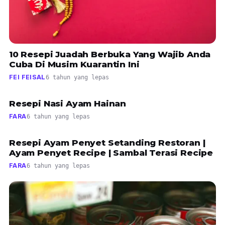
10 Resepi Juadah Berbuka Yang Wajib Anda
Cuba Di Musim Kuarantin Ini
FEI FEISAL
6 tahun yang lepas
Resepi Nasi Ayam Hainan
FARA
6 tahun yang lepas
Resepi Ayam Penyet Setanding Restoran |
Ayam Penyet Recipe | Sambal Terasi Recipe
FARA
6 tahun yang lepas