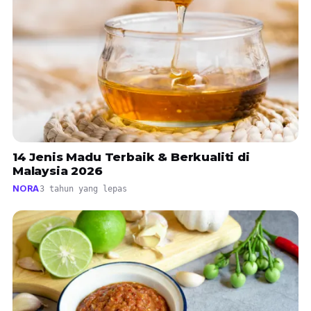
14 Jenis Madu Terbaik & Berkualiti di
Malaysia 2026
NORA
3 tahun yang lepas