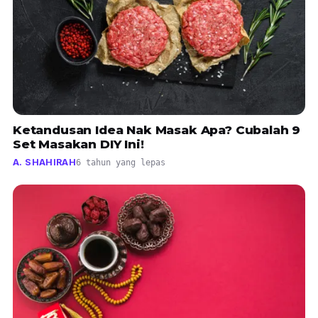
Ketandusan Idea Nak Masak Apa? Cubalah 9
Set Masakan DIY Ini!
A. SHAHIRAH
6 tahun yang lepas