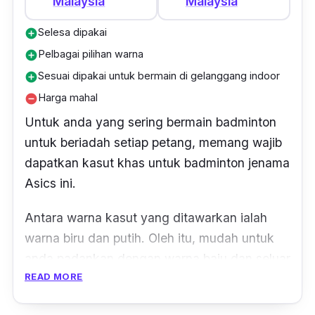
Malaysia
Malaysia
Selesa dipakai
add_circle
Pelbagai pilihan warna
add_circle
Sesuai dipakai untuk bermain di gelanggang indoor
add_circle
Harga mahal
remove_circle
Untuk anda yang sering bermain badminton
untuk beriadah setiap petang, memang wajib
dapatkan kasut khas untuk badminton jenama
Asics ini.
Antara warna kasut yang ditawarkan ialah
warna biru dan putih. Oleh itu, mudah untuk
anda padankan dengan warna baju dan seluar
READ MORE
riadah anda.
Manakala saiz kasut yang ada juga pelbagai,