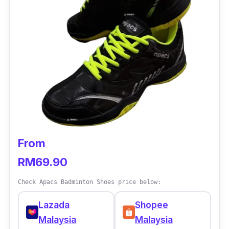
Kasut ini juga berkesan mengurangkan
tekanan pada kaki dan lutut anda, jadi anda
tidak akan rasa sakit kaki selepas bermain
badminton berintensiti tinggi.
Manakala,
Synchro-Fit Insole
memastikan
keselesaan yang terbaik semasa anda
memakainya.
Sangat sesuai digunakan untuk bermain
From
badminton secara santai ataupun digunakan
RM69.90
untuk
tournament
bagi pemain profesional.
Check Apacs Badminton Shoes price below:
Review:
Lazada
Shopee
"Dah cuba dekat court, memang selesa dan
Malaysia
Malaysia