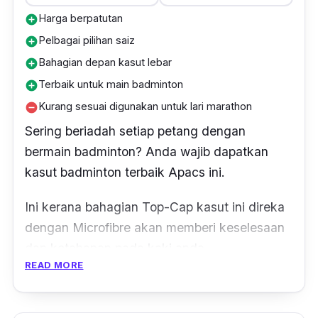
menyokong kaki dengan baik. Pengudaraan
Harga berpatutan
add_circle
dalam kasut pun bagus sebab tak rasa panas.
Pelbagai pilihan saiz
add_circle
Dapat rasa cengkaman yang bagus."
Bahagian depan kasut lebar
add_circle
Terbaik untuk main badminton
add_circle
Kurang sesuai digunakan untuk lari marathon
remove_circle
Sering beriadah setiap petang dengan
bermain badminton? Anda wajib dapatkan
kasut badminton terbaik Apacs ini.
Ini kerana bahagian
Top-Cap
kasut ini direka
dengan
Microfibre
akan memberi keselesaan
dan ketahanan pada kaki anda.
READ MORE
Selain itu, turut mempunyai kusyen anti
gelincir pada bahagian pelapik dalam kasut.