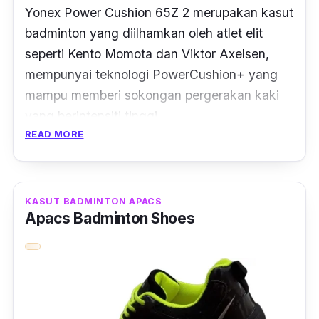
Yonex Power Cushion 65Z 2 merupakan kasut
badminton yang diilhamkan oleh atlet elit
seperti Kento Momota dan Viktor Axelsen,
mempunyai teknologi PowerCushion+ yang
mampu memberi sokongan pergerakan kaki
yang berintensiti tinggi.
READ MORE
Ciri-ciri:
Kasut ini mempunyai penyerapan hentakan
KASUT BADMINTON APACS
25% lebih baik berbanding PowerCushion
Apacs Badminton Shoes
konvensional.
Selain itu, kasut ini mengandungi bahan
ToughBrid Light
yang akan menjaga prestasi
anda sambil menjadinya 11% lebih ringan