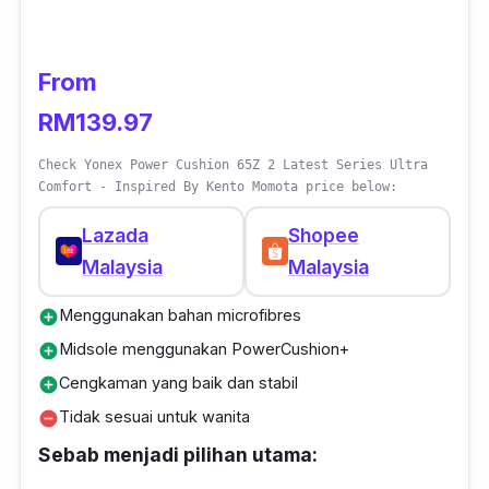
From
RM139.97
Check Yonex Power Cushion 65Z 2 Latest Series Ultra
Comfort - Inspired By Kento Momota price below:
Lazada
Shopee
Malaysia
Malaysia
Menggunakan bahan microfibres
add_circle
Midsole menggunakan PowerCushion+
add_circle
Cengkaman yang baik dan stabil
add_circle
Tidak sesuai untuk wanita
remove_circle
Sebab menjadi pilihan utama: