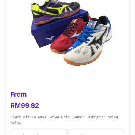
Manakala bahagian tapak menggunakan
rubber
untuk cengkaman terbaik, jadi anda
boleh bermain di gelanggang tanpa halangan.
Selain bermain secara santai, kasut ini juga
sesuai dipakai semasa
tournament
untuk
berikan anda aksi terbaik dan 'power'.
From
RM99.82
Check Mizuno Wave Drive Grip Indoor Badminton price
below: