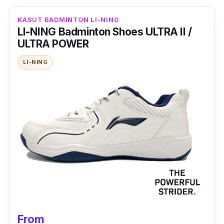
dari saiz US8 hinggalah US11.
KASUT BADMINTON LI-NING
LI-NING Badminton Shoes ULTRA II /
Jadi, yang ada kaki saiz besar pun boleh
ULTRA POWER
pakai tanpa masalah.
LI-NING
From