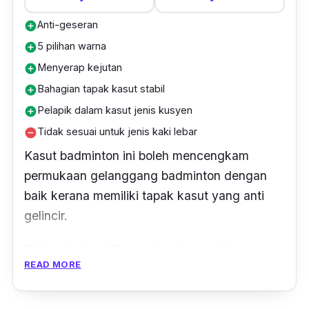
Anti-geseran
add_circle
5 pilihan warna
add_circle
Menyerap kejutan
add_circle
Bahagian tapak kasut stabil
add_circle
Pelapik dalam kasut jenis kusyen
add_circle
Tidak sesuai untuk jenis kaki lebar
remove_circle
Kasut badminton ini boleh mencengkam
permukaan gelanggang badminton dengan
baik kerana memiliki tapak kasut yang anti
gelincir.
Tak perlu risau jika anda melompat dengan
READ MORE
tinggi untuk buat pukulan
smash
bulu tangkis
sebab tak akan mudah tergelincir.