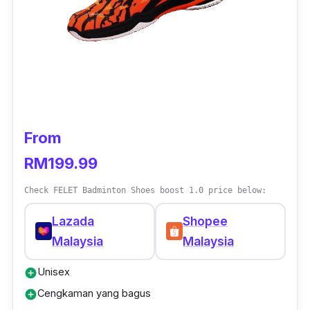
kasut ialah TPU dan Mesh yang tinggi untuk
kawasan jari kaki bahagian atas, jadi 10 kali
lebih tinggi daripada bahan biasa.
From
RM199.99
Check FELET Badminton Shoes boost 1.0 price below:
Lazada
Shopee
Malaysia
Malaysia
Unisex
add_circle
Cengkaman yang bagus
add_circle