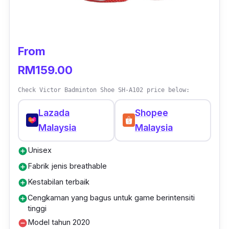
From
RM159.00
Check Victor Badminton Shoe SH-A102 price below:
Lazada
Shopee
Malaysia
Malaysia
Unisex
add_circle
Fabrik jenis breathable
add_circle
Kestabilan terbaik
add_circle
Cengkaman yang bagus untuk game berintensiti
add_circle
tinggi
Model tahun 2020
remove_circle