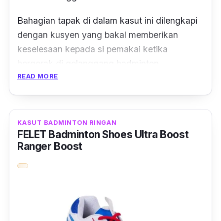
Bahagian tapak di dalam kasut ini dilengkapi
dengan kusyen yang bakal memberikan
keselesaan kepada si pemakai ketika
bergerak di gelanggang badminton.
READ MORE
Menariknya lagi terdapat 6 pilihan warna
kasut antaranya biru/oren, biru/merah,
merah/hitam dan hitam/kuning.
KASUT BADMINTON RINGAN
FELET Badminton Shoes Ultra Boost
Bukan itu sahaja, saiz kasut yang ada juga
Ranger Boost
pelbagai iaitu dari saiz UK6 hingga UK8.
Memandangkan kasut ini jenis
unisex
, wanita
dan lelaki boleh pakai tanpa masalah.