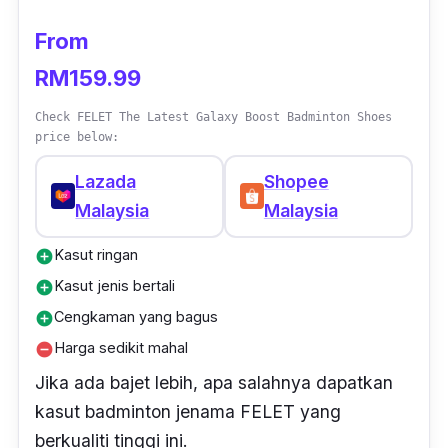
From
RM159.99
Check FELET The Latest Galaxy Boost Badminton Shoes
price below:
Lazada
Shopee
Malaysia
Malaysia
Kasut ringan
add_circle
Kasut jenis bertali
add_circle
Cengkaman yang bagus
add_circle
Harga sedikit mahal
remove_circle
Jika ada bajet lebih, apa salahnya dapatkan
kasut badminton jenama FELET yang
berkualiti tinggi ini.