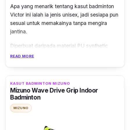
Apa yang menarik tentang kasut badminton
Victor ini ialah ia jenis
unisex
, jadi sesiapa pun
sesuai untuk memakainya tanpa mengira
jantina.
Diperbuat daripada material
PU synthetic
leather
bersama dengan
breathable mesh
READ MORE
fabric
, menjadikan kasut ini selesa dipakai
dan membuatkan kaki anda boleh 'bernafas'.
KASUT BADMINTON MIZUNO
Bahagian
modsole
pula menggunakan
Mizuno Wave Drive Grip Indoor
gabungan
EVA + ENERGYMAX energy pad +
Badminton
nylon stabilizer
untuk berikan keselesaan
MIZUNO
berganda dan juga kestabilan semasa
bermain.