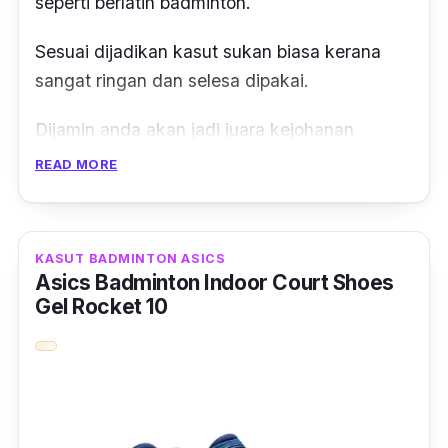
seperti berlatih badminton.
Sesuai dijadikan kasut sukan biasa kerana
sangat ringan dan selesa dipakai.
Dijamin anda akan jadi juara kejohanan
badminton dengan kasut ini.
READ MORE
Kasut yang diperbuat daripada material TPR
ini juga tidak mudah melecet.
KASUT BADMINTON ASICS
Asics Badminton Indoor Court Shoes
Gel Rocket 10