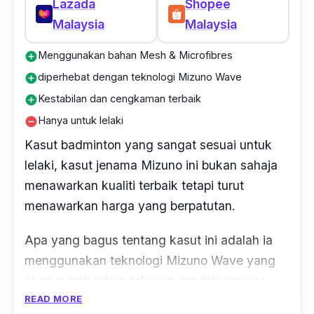
Lazada
Shopee
Malaysia
Malaysia
Menggunakan bahan Mesh & Microfibres
add_circle
diperhebat dengan teknologi Mizuno Wave
add_circle
Kestabilan dan cengkaman terbaik
add_circle
Hanya untuk lelaki
remove_circle
Kasut badminton yang sangat sesuai untuk
lelaki, kasut jenama Mizuno ini bukan sahaja
menawarkan kualiti terbaik tetapi turut
menawarkan harga yang berpatutan.
Apa yang bagus tentang kasut ini adalah ia
menggunakan teknologi Mizuno Wave yang
akan memberikan tekanan rendah semasa
READ MORE
hentakan dan dalam masa yang sama