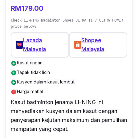
RM179.00
Check LI-NING Badminton Shoes ULTRA II / ULTRA POWER
price below:
Lazada
Shopee
Malaysia
Malaysia
Kasut ringan
add_circle
Tapak tidak licin
add_circle
Kusyen dalam kasut lembut
add_circle
Harga mahal
remove_circle
Kasut badminton jenama LI-NING ini
menyediakan kusyen dalam kasut dengan
penyerapan kejutan maksimum dan pemulihan
mampatan yang cepat.