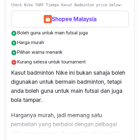
Check Nike TURF Tiempo Kasut Badminton price below:
Shopee Malaysia
Boleh guna untuk main futsal juga
add_circle
Harga murah
add_circle
Pilihan warna menarik
add_circle
Kurang selesa untuk tournament
remove_circle
Kasut badminton Nike ini bukan sahaja boleh
digunakan untuk bermain badminton, tetapi
anda boleh guna untuk main futsal dan juga
bola tampar.
Harganya murah, jadi memang satu
pembelian yang berbaloi dengan pelbagai
pilihan warna menarik seperti putih, merah,