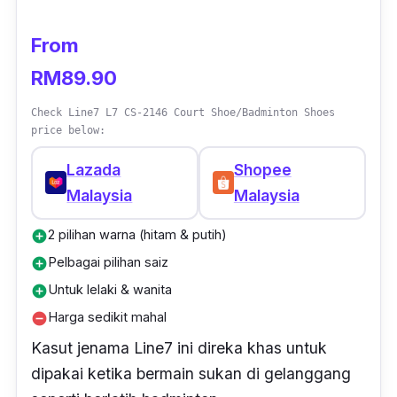
From
RM89.90
Check Line7 L7 CS-2146 Court Shoe/Badminton Shoes
price below:
Lazada
Shopee
Malaysia
Malaysia
2 pilihan warna (hitam & putih)
add_circle
Pelbagai pilihan saiz
add_circle
Untuk lelaki & wanita
add_circle
Harga sedikit mahal
remove_circle
Kasut jenama Line7 ini direka khas untuk
dipakai ketika bermain sukan di gelanggang