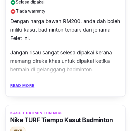
Selesa dipakai
add_circle
Tiada warranty
remove_circle
Dengan harga bawah RM200, anda dah boleh
miliki kasut badminton terbaik dari jenama
Felet ini.
Jangan risau sangat selesa dipakai kerana
memang direka khas untuk dipakai ketika
bermain di gelanggang badminton.
Selain itu, kasut ini turut memberi cengkaman
READ MORE
yang baik sekaligus mampu beri
keseimbangan terbaik semasa anda bermain
badminton.
KASUT BADMINTON NIKE
Nike TURF Tiempo Kasut Badminton
Mudah nak lompat dan
smash
bulu tangkis,
NIKE