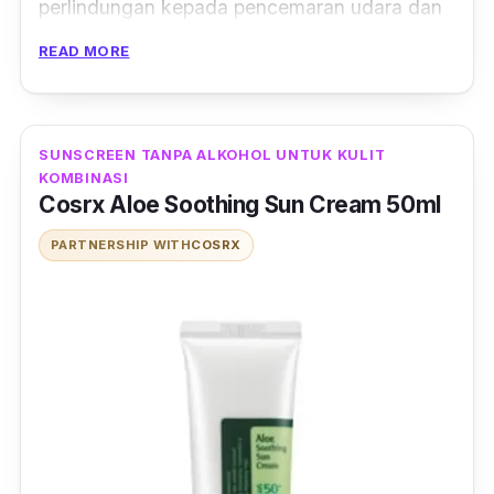
perlindungan kepada pencemaran udara dan
mengelakkan radikal bebas daripada
READ MORE
menempel di permukaan kulit.
SUNSCREEN TANPA ALKOHOL UNTUK KULIT
KOMBINASI
Cosrx Aloe Soothing Sun Cream 50ml
PARTNERSHIP WITH
COSRX