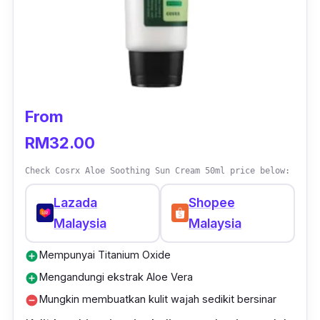
From
RM32.00
Check Cosrx Aloe Soothing Sun Cream 50ml price below:
Lazada
Shopee
Malaysia
Malaysia
Mempunyai Titanium Oxide
add_circle
Mengandungi ekstrak Aloe Vera
add_circle
Mungkin membuatkan kulit wajah sedikit bersinar
remove_circle