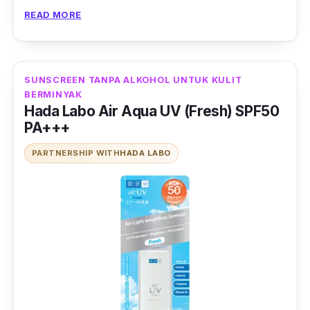
sahaja, formula bebas alkoholnya akan
READ MORE
mengelakkan kulit sensitif daripada teriritasi.
SUNSCREEN TANPA ALKOHOL UNTUK KULIT
BERMINYAK
Hada Labo Air Aqua UV (Fresh) SPF50
PA+++
PARTNERSHIP WITH
HADA LABO