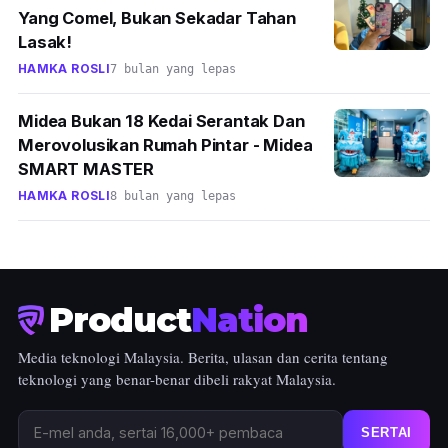
Yang Comel, Bukan Sekadar Tahan
Lasak!
HAMKA ROSLI
7 bulan yang lepas
Midea Bukan 18 Kedai Serantak Dan
Merovolusikan Rumah Pintar - Midea
SMART MASTER
HAMKA ROSLI
8 bulan yang lepas
Product
Nation
Media teknologi Malaysia. Berita, ulasan dan cerita tentang
teknologi yang benar-benar dibeli rakyat Malaysia.
SERTAI