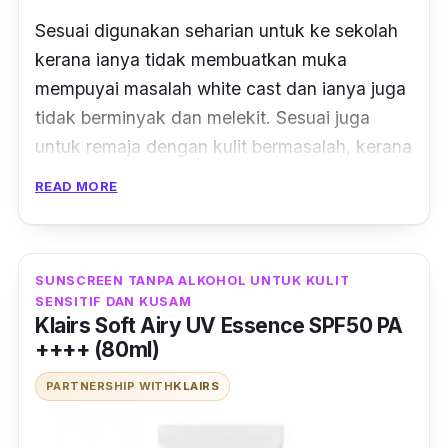
Sesuai digunakan seharian untuk ke sekolah
kerana ianya tidak membuatkan muka
mempuyai masalah
white cast
dan ianya juga
tidak berminyak dan melekit. Sesuai juga
untuk remaja dengan kulit bermasalah, kerana
sunscreen ini tidak mempunyai alkohol dan
READ MORE
tidak akan mengiritasikan kulit.
SUNSCREEN TANPA ALKOHOL UNTUK KULIT
SENSITIF DAN KUSAM
Klairs Soft Airy UV Essence SPF50 PA
++++ (80ml)
PARTNERSHIP WITH
KLAIRS