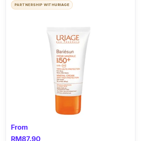
PARTNERSHIP WITH
URIAGE
From
RM87.90