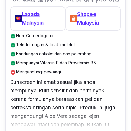
Check Wardah Sun Care Sunscreen Gel SPF30 price below:
Lazada
Shopee
Malaysia
Malaysia
Non-Comedogenic
add_circle
Tekstur ringan & tidak melekit
add_circle
Kandungan antioksidan dan pelembap
add_circle
Mempunyai Vitamin E dan Provitamin B5
add_circle
Mengandungi pewangi
remove_circle
Sunscreen ini amat sesuai jika anda
mempunyai kulit sensitif dan berminyak
kerana formulanya berasaskan gel dan
bertekstur ringan serta nipis. Produk ini juga
mengandungi Aloe Vera sebagai ejen
mengawal iritasi dan pelembap. Bukan itu