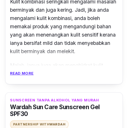
Kulit kombinasi seringkali mengalami masalah
berminyak dan juga kering. Jadi, jika anda
mengalami kulit kombinasi, anda boleh
memakai produk yang mengandungi bahan
yang akan menenangkan kulit sensitif kerana
ianya bersifat
mild
dan tidak menyebabkan
kulit berminyak dan melekit.
Malah, ianya juga akan menghidrat kulit
dalam masa yang samaseperti sunscreen
READ MORE
daripada COSRX ini yang menggunakan Aloe
Vera sebagai bahan yang menenangkan dan
melembap.
SUNSCREEN TANPA ALKOHOL YANG MURAH
Wardah Sun Care Sunscreen Gel
SPF30
PARTNERSHIP WITH
WARDAH