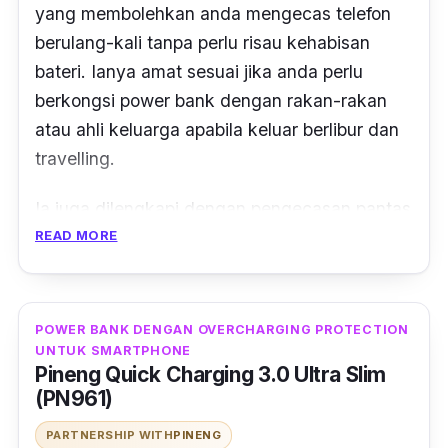
yang membolehkan anda mengecas telefon
berulang-kali tanpa perlu risau kehabisan
bateri. Ianya amat sesuai jika anda perlu
berkongsi power bank dengan rakan-rakan
atau ahli keluarga apabila keluar
berlibur dan
travelling
.
Ia juga dilengkapi dengan pengecasan pantas
Qualcomm Quickcharge 3.0. Qualcomm
READ MORE
Quickcharge(QC) 3.0 turut menyokong
peranti dengan QC 2.0 dan QC 1.0.
POWER BANK DENGAN OVERCHARGING PROTECTION
UNTUK SMARTPHONE
Pineng Quick Charging 3.0 Ultra Slim
(PN961)
PARTNERSHIP WITH
PINENG