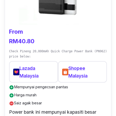
From
RM40.80
Check Pineng 20,000mAh Quick Charge Power Bank (PN962)
price below:
Lazada
Shopee
Malaysia
Malaysia
Mempunyai pengecsan pantas
add_circle
Harga murah
add_circle
Saiz agak besar
remove_circle
Power bank ini mempunyai kapasiti besar