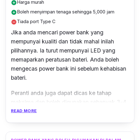
Harga murah
add_circle
Boleh menyimpan tenaga sehingga 5,000 jam
add_circle
Tiada port Type C
remove_circle
Jika anda mencari power bank yang
mempunyai kualiti dan tidak mahal inilah
pilihannya. Ia turut mempunyai LED yang
memaparkan peratusan bateri.
Anda boleh
mengecas power bank ini sebelum kehabisan
bateri.
Peranti anda juga dapat dicas ke tahap
maksima dan boleh digunakan sebanyak 3-4
kali sehari.
Ia juga mempunyai rekaan menarik
READ MORE
dan disertakan dengan dua pilihan warna iaitu
putih dan hitam.