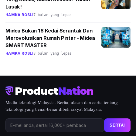
Lasak!
HAMKA ROSLI
7 bulan yang lepas
Midea Bukan 18 Kedai Serantak Dan
Merovolusikan Rumah Pintar - Midea
SMART MASTER
HAMKA ROSLI
8 bulan yang lepas
Product
Nation
Media teknologi Malaysia. Berita, ulasan dan cerita tentang
teknologi yang benar-benar dibeli rakyat Malaysia.
SERTAI