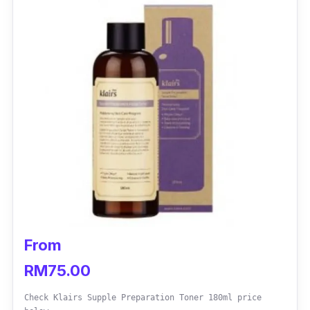
mendedahkan lapisan kulit sihat dan cerah
berseri, bebas bintik hitam, parut serta cela.
TIdak akan memedihkan kulit muka malah
ianya menyegarkan dengan efek
kelembapan.
From
RM75.00
Check Klairs Supple Preparation Toner 180ml price