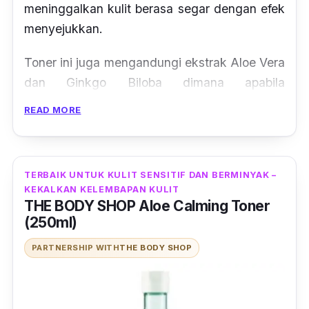
meninggalkan kulit berasa segar dengan efek
menyejukkan.
Toner ini juga mengandungi ekstrak Aloe Vera
dan Ginkgo Biloba dimana apabila
digabungkan, memberi kesan menenangkan
READ MORE
kepada kulit yang mudah iritasi dan
merengsa.
TERBAIK UNTUK KULIT SENSITIF DAN BERMINYAK –
KEKALKAN KELEMBAPAN KULIT
THE BODY SHOP Aloe Calming Toner
(250ml)
PARTNERSHIP WITH
THE BODY SHOP