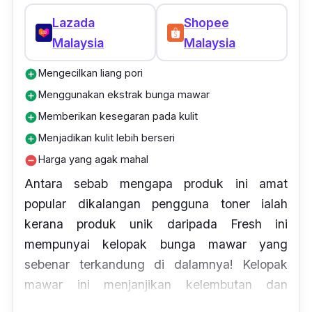
Lazada
Shopee
Malaysia
Malaysia
Mengecilkan liang pori
add_circle
Menggunakan ekstrak bunga mawar
add_circle
Memberikan kesegaran pada kulit
add_circle
Menjadikan kulit lebih berseri
add_circle
Harga yang agak mahal
remove_circle
Antara sebab mengapa produk ini amat
popular dikalangan pengguna toner ialah
kerana produk unik daripada Fresh ini
mempunyai kelopak bunga mawar yang
sebenar terkandung di dalamnya! Kelopak
mawar ini menjanjikan kelembutan dan
menghalusi tekstur pada kulit demi