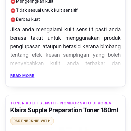
Mengeringkan kulit
remove_circle
Tidak sesuai untuk kulit sensitif
remove_circle
Berbau kuat
remove_circle
Jika anda mengalami kulit sensitif pasti anda
berasa takut untuk menggunakan produk
penglupasan ataupun berasid kerana bimbang
tentang efek kesan sampingan yang boleh
menyebabkan kulit anda terbakar dan
mengelupas dengan lebih teruk. Kini, anda
READ MORE
tidak perlu risau lagi. Produk daripada Cosrx
ini yang diperbuat daripada air mineral untuk
menghindari daripada bahan yang akan
TONER KULIT SENSITIF NOMBOR SATU DI KOREA
merengsakan kulit.
Klairs Supple Preparation Toner 180ml
Dengan menggunakan teknik pengelupasan
PARTNERSHIP WITH
sel kulit mati, ianya bertindak untuk