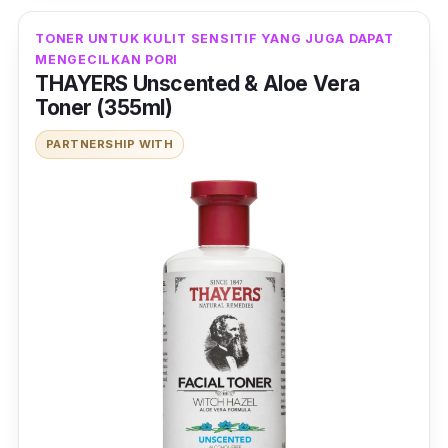
sensitif yang kering dengan melembutkan
permukaannya. Dengan bauan segar yang
TONER UNTUK KULIT SENSITIF YANG JUGA DAPAT
natural, kandungan ekstrak Chamomile dapat
MENGECILKAN PORI
THAYERS Unscented & Aloe Vera
menghalang penghasilan minyak berlebihan
Toner (355ml)
pada kulit wajah sekaligus memberikan wajah
PARTNERSHIP WITH
efek berseri dan cerah.