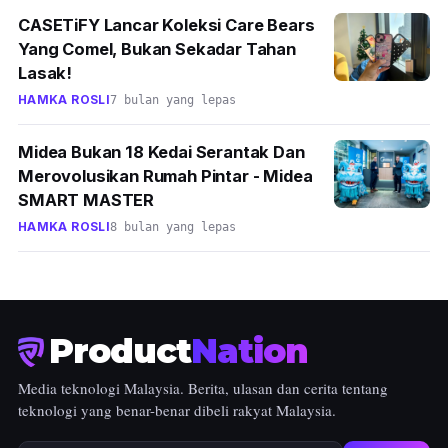
CASETiFY Lancar Koleksi Care Bears
Yang Comel, Bukan Sekadar Tahan
Lasak!
HAMKA ROSLI
7 bulan yang lepas
Midea Bukan 18 Kedai Serantak Dan
Merovolusikan Rumah Pintar - Midea
SMART MASTER
HAMKA ROSLI
8 bulan yang lepas
Product
Nation
Media teknologi Malaysia. Berita, ulasan dan cerita tentang
teknologi yang benar-benar dibeli rakyat Malaysia.