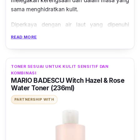
melegakan kerengsaan dan dalam masa yang
sama menghidratkan kulit.
Diperkaya dengan air laut yang dipenuhi
dengan nutrien dan mineral untuk memastikan
READ MORE
kulit kekal terhidrat, sementara meningkatkan
kesihatan kompleksi kulit dengan membaiki
‘protective barrier’ kulit dari dalam.
TONER SESUAI UNTUK KULIT SENSITIF DAN
KOMBINASI
MARIO BADESCU Witch Hazel & Rose
Water Toner (236ml)
PARTNERSHIP WITH