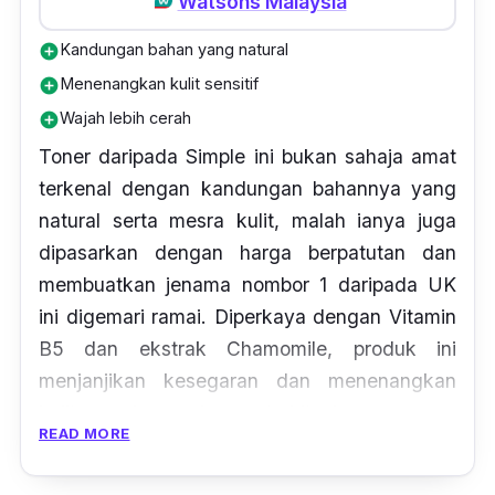
Watsons Malaysia
Kandungan bahan yang natural
add_circle
Menenangkan kulit sensitif
add_circle
Wajah lebih cerah
add_circle
Toner daripada Simple ini bukan sahaja amat
terkenal dengan kandungan bahannya yang
natural serta mesra kulit, malah ianya juga
dipasarkan dengan harga berpatutan dan
membuatkan jenama nombor 1 daripada UK
ini digemari ramai. Diperkaya dengan Vitamin
B5 dan ekstrak Chamomile, produk ini
menjanjikan kesegaran dan menenangkan
kulit yang kemerahan serta iritasi.
READ MORE
Toner ini juga mampu menghidratkan kulit