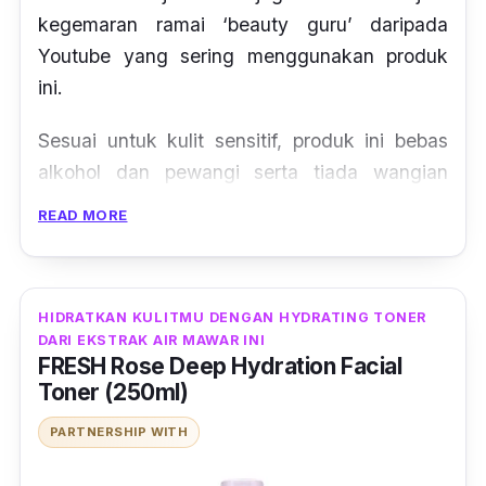
kegemaran ramai ‘beauty guru’ daripada
Youtube yang sering menggunakan produk
ini.
Sesuai untuk kulit sensitif, produk ini bebas
alkohol dan pewangi serta tiada wangian
tiruan. Ekstrak Aloe Vera di dalamnya akan
READ MORE
membantu menyejukkan dan menenangkan
kulit anda sekaligus mengecilkan liang pori
yang terbuka.
HIDRATKAN KULITMU DENGAN HYDRATING TONER
DARI EKSTRAK AIR MAWAR INI
FRESH Rose Deep Hydration Facial
Toner (250ml)
PARTNERSHIP WITH