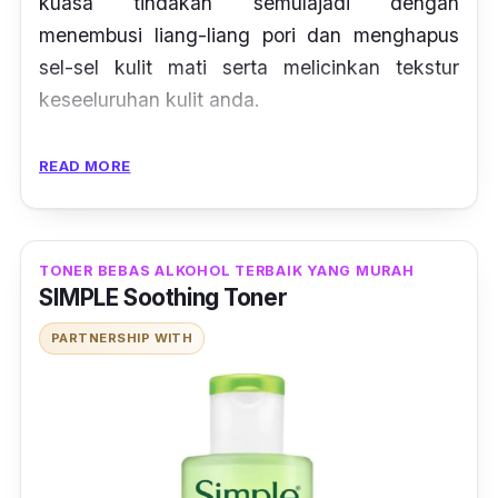
kuasa tindakan semulajadi dengan
menembusi liang-liang pori dan menghapus
sel-sel kulit mati serta melicinkan tekstur
keseeluruhan kulit anda.
Air anggur dan air mawar menenangkan
READ MORE
kerengsaan dan iritasi kulit serta
meningkatkan seri wajah anda dari dalam.
Produk bebas alkohol ini juga menghalang
TONER BEBAS ALKOHOL TERBAIK YANG MURAH
bintik hitam dan bakteria bahaya yang sering
SIMPLE Soothing Toner
menyebabkan jerawat hormonal.
PARTNERSHIP WITH