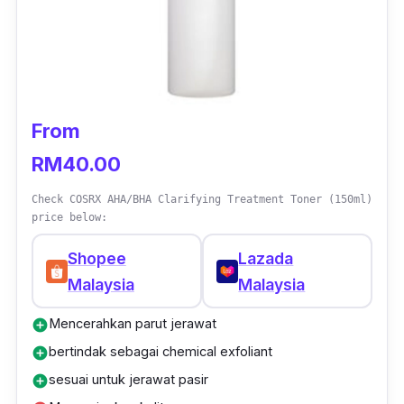
From
RM40.00
Check COSRX AHA/BHA Clarifying Treatment Toner (150ml)
price below:
Shopee
Lazada
Malaysia
Malaysia
Mencerahkan parut jerawat
add_circle
bertindak sebagai chemical exfoliant
add_circle
sesuai untuk jerawat pasir
add_circle