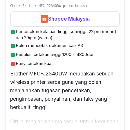
yang mudah diisi semula.
Check Brother MFC-J2340DW price below:
Shopee Malaysia
Pencetakan kelajuan tinggi sehingga 22ipm (mono)
add_circle
dan 20ipm (warna)
Boleh mencetak dokumen saiz A3
add_circle
Resolusi cetakan tinggi 1200 x 4800dpi
add_circle
Bunyi cetakan kuat
remove_circle
Brother MFC-J2340DW merupakan sebuah
wireless printer
serba guna yang boleh
menjalankan tugasan pencetakan,
pengimbasan, penyalinan, dan faks yang
berkualiti tinggi.
Ciri ini menjadikannya sesuai untuk kegunaan
peribadi atau di pejabat.