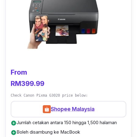
Malah mampu memuatkan sehingga 30
keping kertas dengan resolusi maksimum
mampu mencecah sehingga 1200dpi.
Canon juga turut memberi waranti selama 3
tahun kepada pengguna.
From
RM399.99
Check Canon Pixma G3020 price below:
Shopee Malaysia
Jumlah cetakan antara 150 hingga 1,500 halaman
add_circle
Boleh disambung ke MacBook
add_circle