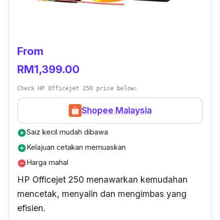
Lebih menarik, MFC-J2340DW menyokong
pencetakan sehingga saiz A3, membolehkan
anda menghasilkan dokumen pada saiz yang
From
diperlukan.
RM1,399.00
Dengan resolusi mencetak hingga 1200 x
Check HP Officejet 250 price below:
4800dpi, menghasilkan cetakan yang tajam
Shopee Malaysia
dan berwarna dengan butiran dan kejelasan
terbaik.
Saiz kecil mudah dibawa
add_circle
Kelajuan cetakan memuaskan
add_circle
Harga mahal
remove_circle
HP Officejet 250 menawarkan kemudahan
mencetak, menyalin dan mengimbas yang
efisien.