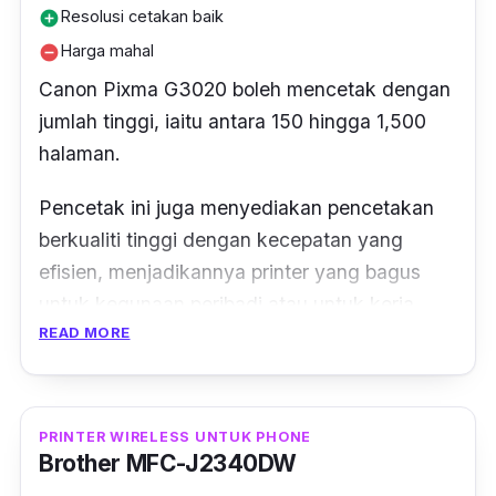
Resolusi cetakan baik
add_circle
Harga mahal
remove_circle
Canon Pixma G3020 boleh mencetak dengan
jumlah tinggi, iaitu antara 150 hingga 1,500
halaman.
Pencetak ini juga menyediakan pencetakan
berkualiti tinggi dengan kecepatan yang
efisien, menjadikannya
printer
yang bagus
untuk kegunaan peribadi atau untuk kerja.
READ MORE
Pencetak ini menawarkan prestasi
pencetakan yang cekap dan boleh dipercayai
dengan kelajuan mencetak.
PRINTER WIRELESS UNTUK PHONE
Brother MFC-J2340DW
Ini menepati piawai ISO hingga 9.1 ipm untuk