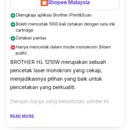
Shopee Malaysia
Dilengkapi aplikasi Brother iPrint&Scan
add_circle
Boleh mencetak 1000 kali cetakan dengan satu ink
add_circle
cartridge
Cetakan pantas
add_circle
Hanya mencetak dalam mode monokrom (hitam
remove_circle
putih)
BROTHER HL 1210W merupakan sebuah
pencetak laser monokrom yang cekap,
menjadikannya pilihan yang baik untuk
pencetakan yang berkualiti.
Dengan harga yang berpatutan,
printer
ini
mampu mencetak dengan kelajuan cetak
READ MORE
hingga 20 halaman dalam satu minit.