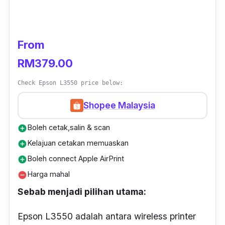
From
RM379.00
Check Epson L3550 price below:
Shopee Malaysia
Boleh cetak,salin & scan
add_circle
Kelajuan cetakan memuaskan
add_circle
Boleh connect Apple AirPrint
add_circle
Harga mahal
remove_circle
Sebab menjadi pilihan utama:
Epson L3550 adalah antara
wireless printer