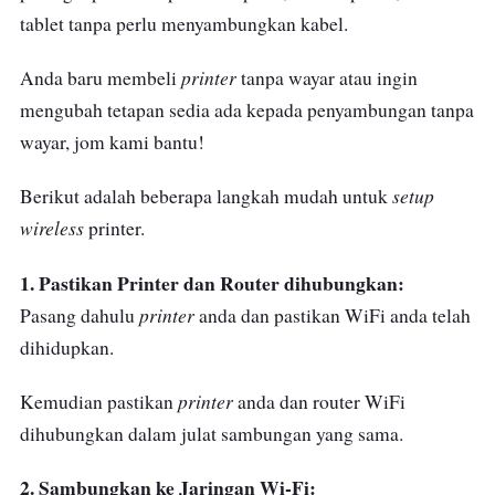
sederhana.
tablet tanpa perlu menyambungkan kabel.
Selain itu, juga turut dilengkapi dengan
printer
Anda baru membeli
tanpa wayar atau ingin
pengesan kertas automatik dan fungsi cetak
mengubah tetapan sedia ada kepada penyambungan tanpa
dwibalik manual.
wayar, jom kami bantu!
Paparan CGD 2.65" dengan sentuhan IR
setup
Berikut adalah beberapa langkah mudah untuk
menjadikan navigasi dan operasi lebih mesra
wireless
printer.
pengguna.
1. Pastikan Printer dan Router dihubungkan:
printer
Pasang dahulu
anda dan pastikan WiFi anda telah
dihidupkan.
printer
Kemudian pastikan
anda dan router WiFi
dihubungkan dalam julat sambungan yang sama.
2. Sambungkan ke Jaringan Wi-Fi: