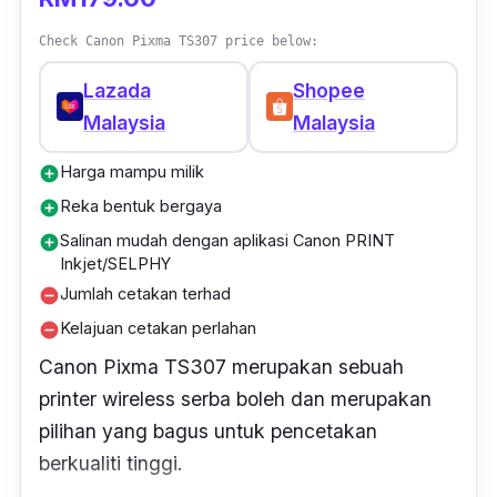
Check Canon Pixma TS307 price below:
Lazada
Shopee
Malaysia
Malaysia
Harga mampu milik
add_circle
Reka bentuk bergaya
add_circle
Salinan mudah dengan aplikasi Canon PRINT
add_circle
Inkjet/SELPHY
Jumlah cetakan terhad
remove_circle
Kelajuan cetakan perlahan
remove_circle
Canon Pixma TS307 merupakan sebuah
printer wireless
serba boleh dan merupakan
pilihan yang bagus untuk pencetakan
berkualiti tinggi.