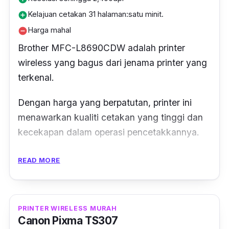
check level ink.
Kelajuan cetakan 31 halaman:satu minit.
add_circle
Review:
Harga mahal
remove_circle
Brother MFC-L8690CDW adalah
printer
“Mantap! Printer easy to set up. Ada manual
wireless
yang bagus dari jenama
printer
yang
guide step by step. Untuk setting WiFi boleh
terkenal.
ikut step dia.. Kualiti printing sangat bagus!”
Dengan harga yang berpatutan,
printer
ini
menawarkan kualiti cetakan yang tinggi dan
kecekapan dalam operasi pencetakkannya.
Dengan teknologi laser elektrofotografi,
READ MORE
printer
ini menghasilkan cetakan yang tajam
dan berkualiti dengan resolusi hingga
2,400dpi.
PRINTER WIRELESS MURAH
Canon Pixma TS307
Kecepatan cetakannya yang tinggi, fungsi