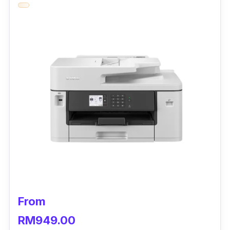
warna hitam dan 5.0 ipm untuk cetakan
berwarna.
Anda juga dapat menghubungkannya secara
mudah dengan pilihan penyambungan tanpa
wayar seperti Wireless PictBridge, Mopria,
AirPrint, dan Direct Wireless.
Printer ini juga mudah disambung ke peranti
MacBook anda.
Canon Pixma G3020 adalah pencetak yang
memberikan nilai yang baik dengan jenama
printer yang terkenal.
From
Turur direka untuk mengurangkan kos
RM949.00
pencetakan dengan menggunakan
catridge