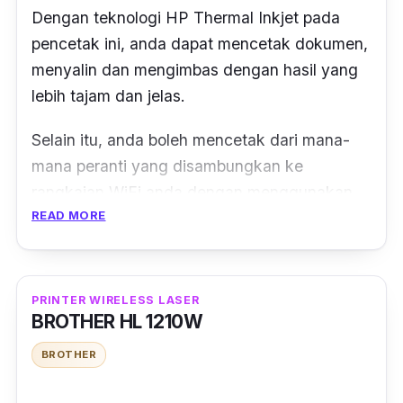
Dengan teknologi HP Thermal Inkjet pada
pencetak ini, anda dapat mencetak dokumen,
menyalin dan mengimbas dengan hasil yang
lebih tajam dan jelas.
Selain itu, anda boleh mencetak dari mana-
mana peranti yang disambungkan ke
rangkaian WiFi anda dengan menggunakan
READ MORE
aplikasi HP Smart atau Apple AirPrint™.
Pastikan anda
download
aplikasi tersebut
supaya anda dapat mencetak dokumen terus
PRINTER WIRELESS LASER
dari telefon pintar atau
tablet
anda dengan
BROTHER HL 1210W
mudah dan pantas.
BROTHER
Anda juga boleh menyambungkan peranti