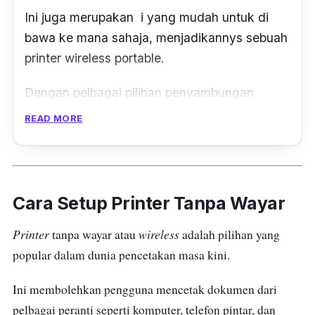
Ini juga merupakan i yang mudah untuk di
bawa ke mana sahaja, menjadikannys sebuah
printer wireless portable
.
Dengan pelbagai pilihan penyambungan
seperti USB 2.0, Wi-Fi Direct, dan BLE,
READ MORE
Officejet 250 membolehkan pencetakan yang
mudah dan fleksibel dari pelbagai sumber.
Turut menyokong HP ePrint dan Chrome OS
Cara Setup Printer Tanpa Wayar
untuk sebarang pencetakan dari peranti
mudah alih anda.
Printer
wireless
tanpa wayar atau
adalah pilihan yang
popular dalam dunia pencetakan masa kini.
Kitaran tugas bagi
printer
ini adalah sehingga
500 halaman sebulan, jadi mampu
Ini membolehkan pengguna mencetak dokumen dari
menyokong keperluan pencetakan yang
pelbagai peranti seperti komputer, telefon pintar, dan