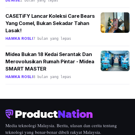
DENISE
2 bulan yang lepas
CASETiFY Lancar Koleksi Care Bears
Yang Comel, Bukan Sekadar Tahan
Lasak!
HAMKA ROSLI
7 bulan yang lepas
Midea Bukan 18 Kedai Serantak Dan
Merovolusikan Rumah Pintar - Midea
SMART MASTER
HAMKA ROSLI
8 bulan yang lepas
Product
Nation
Media teknologi Malaysia. Berita, ulasan dan cerita tentang
teknologi yang benar-benar dibeli rakyat Malaysia.