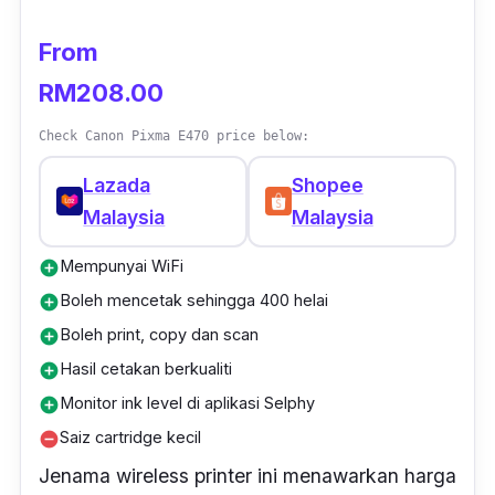
From
RM208.00
Check Canon Pixma E470 price below:
Lazada
Shopee
Malaysia
Malaysia
Mempunyai WiFi
add_circle
Boleh mencetak sehingga 400 helai
add_circle
Boleh print, copy dan scan
add_circle
Hasil cetakan berkualiti
add_circle
Monitor ink level di aplikasi Selphy
add_circle
Saiz cartridge kecil
remove_circle
Jenama
wireless printer
ini menawarkan harga