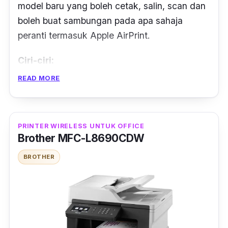
model baru yang boleh cetak, salin,
scan
dan
boleh buat sambungan pada apa sahaja
peranti termasuk Apple AirPrint.
Ciri-ciri:
READ MORE
Turut mempunyai ciri EcoTank yang boleh
memaksimumkan efisiensi pencetakan di
rumah atau di pejabat.
PRINTER WIRELESS UNTUK OFFICE
Brother MFC-L8690CDW
Dalam erti kata lain,
wireless printer
EcoTank
menghasilkan kecepatan dan daya tahan
BROTHER
pencetakan yang lebih tinggi.
Dengan kecepatan cetak yang lebih tinggi,
wireless printer
ini boleh mencapai 15/8 ipm
dari model EcoTank sebelumnya.