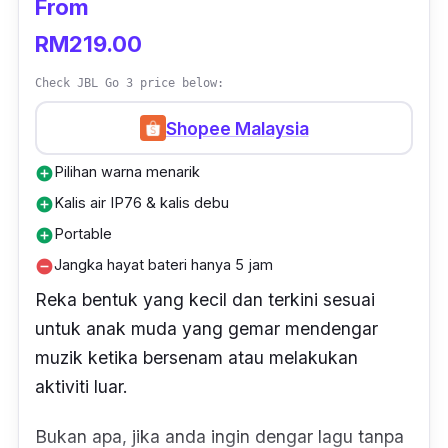
From
RM219.00
Check JBL Go 3 price below:
Shopee Malaysia
Pilihan warna menarik
add_circle
Kalis air IP76 & kalis debu
add_circle
Portable
add_circle
Jangka hayat bateri hanya 5 jam
remove_circle
Reka bentuk yang kecil dan terkini sesuai
untuk anak muda yang gemar mendengar
muzik ketika bersenam atau melakukan
aktiviti luar.
Bukan apa, jika anda ingin dengar lagu tanpa