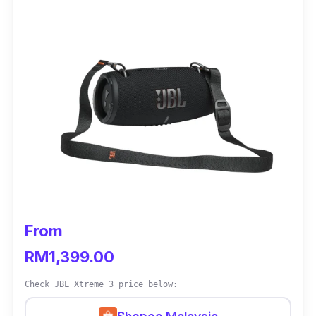
dengar muzik dan lagu kegemaran anda.
From
RM1,399.00
Check JBL Xtreme 3 price below: