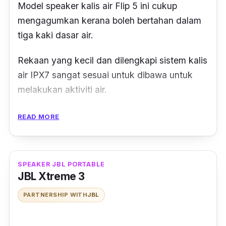
Model
speaker
kalis air Flip 5 ini cukup
mengagumkan kerana boleh bertahan dalam
tiga kaki dasar air.
Rekaan yang kecil dan dilengkapi sistem kalis
air IPX7 sangat sesuai untuk dibawa untuk
melakukan aktiviti air.
Untuk mendapatkan bunyi stereo yang hebat
READ MORE
pula, boleh dipasangkan bersama dua
speaker JBL PartyBoost yang lain.
SPEAKER JBL PORTABLE
Jangka hayat baterinya pula mampu bertahan
JBL Xtreme 3
sehingga 12 jam dan
charging time
produk ini
PARTNERSHIP WITH
JBL
pula hanya 2.5 jam.
Jadi tak perlu tunggu lama-lama untuk