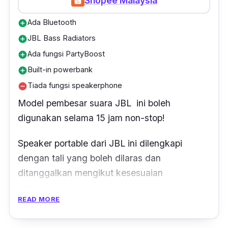
Shopee Malaysia
Ada Bluetooth
add_circle
JBL Bass Radiators
add_circle
Ada fungsi PartyBoost
add_circle
Built-in powerbank
add_circle
Tiada fungsi speakerphone
remove_circle
Model pembesar suara JBL ini boleh
digunakan selama 15 jam
non-stop
!
Speaker portable
dari JBL ini dilengkapi
dengan tali yang boleh dilaras dan
ditanggalkan mengikut kesesuaian
pengguna.
READ MORE
Paling
best
, terdapat empat
drivers
dan dua
JBL Bass Radiators untuk kesan audio yang