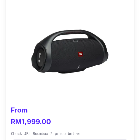
Kalau anda tiada liputan internet pun tak
mengapa, masih boleh digunakan bersama
fungsi Bluetooth dan sambungan pada
komputer riba.
From
RM1,999.00
Check JBL Boombox 2 price below: