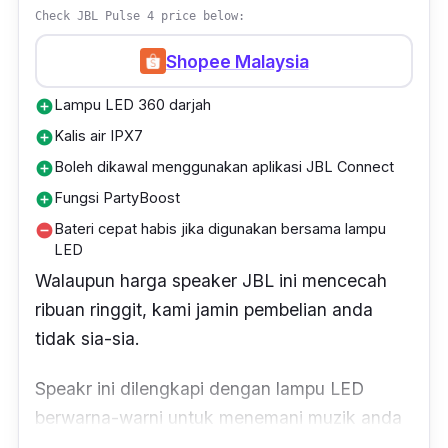
Check JBL Pulse 4 price below:
Shopee Malaysia
Lampu LED 360 darjah
add_circle
Kalis air IPX7
add_circle
Boleh dikawal menggunakan aplikasi JBL Connect
add_circle
Fungsi PartyBoost
add_circle
Bateri cepat habis jika digunakan bersama lampu
remove_circle
LED
Walaupun harga speaker JBL ini mencecah
ribuan ringgit, kami jamin pembelian anda
tidak sia-sia.
Speakr ini dilengkapi dengan lampu LED
berwarna-warni untuk menemani muzik anda
dan
boleh dijadikan sebagai lampu tidur.