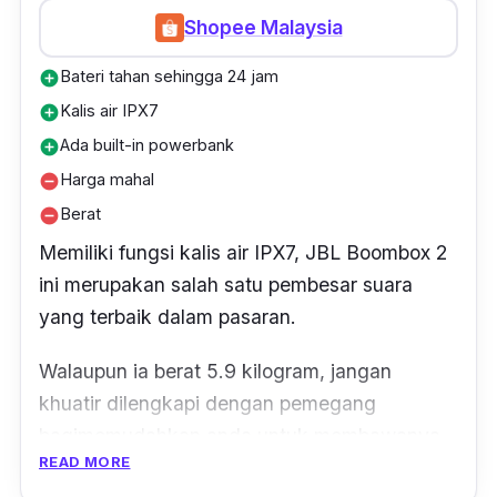
Shopee Malaysia
Bateri tahan sehingga 24 jam
add_circle
Kalis air IPX7
add_circle
Ada built-in powerbank
add_circle
Harga mahal
remove_circle
Berat
remove_circle
Memiliki fungsi kalis air IPX7, JBL Boombox 2
ini merupakan salah satu pembesar suara
yang terbaik dalam pasaran.
Walaupun ia berat 5.9 kilogram, jangan
khuatir dilengkapi dengan pemegang
bagimemudahkan anda untuk membawanya.
READ MORE
Selain itu, produk ini juga boleh digunakan