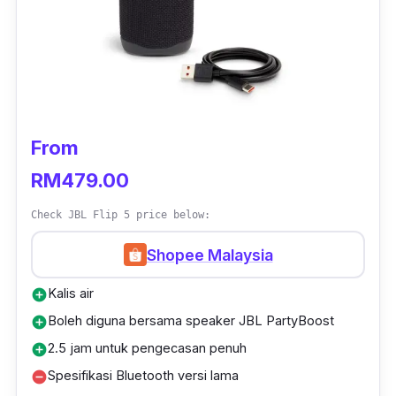
berkelah di pantai.
Harganya juga cukup berpatutan, sesuai
untuk yang mempunyai bajet terhad.
From
RM479.00
Check JBL Flip 5 price below:
Shopee Malaysia
Kalis air
add_circle
Boleh diguna bersama speaker JBL PartyBoost
add_circle
2.5 jam untuk pengecasan penuh
add_circle
Spesifikasi Bluetooth versi lama
remove_circle