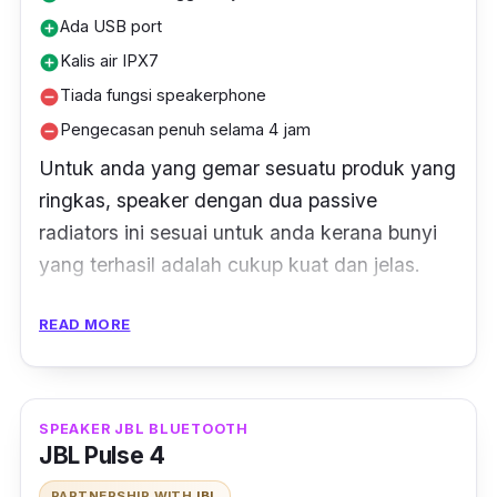
Ada USB port
add_circle
Kalis air IPX7
add_circle
Tiada fungsi speakerphone
remove_circle
Pengecasan penuh selama 4 jam
remove_circle
Untuk anda yang gemar sesuatu produk yang
ringkas,
speaker
dengan dua
passive
radiators
ini sesuai untuk anda kerana bunyi
yang terhasil adalah cukup kuat dan jelas.
Malah boleh menggantikan
powerbank
anda
READ MORE
untuk pengecasan telefon pintar dan tablet
dan mempunyai sambungan kabel audio 3.5
mm, fungsi Bluetooth dan fungsi JBL
SPEAKER JBL BLUETOOTH
Connect+.
JBL Pulse 4
PARTNERSHIP WITH
JBL