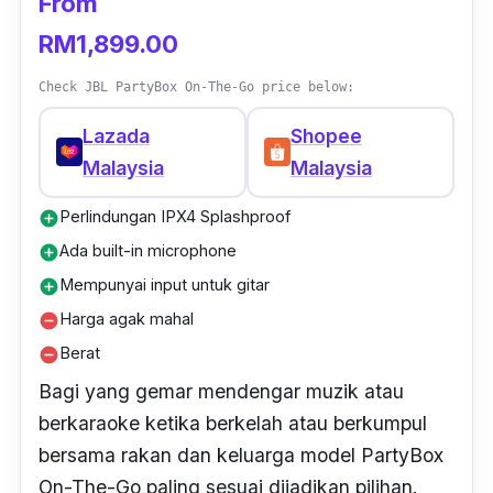
From
RM1,899.00
Check JBL PartyBox On-The-Go price below:
Lazada
Shopee
Malaysia
Malaysia
Perlindungan IPX4 Splashproof
add_circle
Ada built-in microphone
add_circle
Mempunyai input untuk gitar
add_circle
Harga agak mahal
remove_circle
Berat
remove_circle
Bagi yang gemar mendengar muzik atau
berkaraoke ketika berkelah atau berkumpul
bersama rakan dan keluarga model PartyBox
On-The-Go paling sesuai dijadikan pilihan.