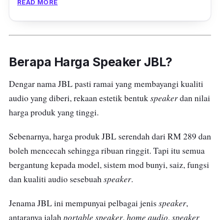
READ MORE
Speaker ini mempunyai input kabel audio 3.5
mm untuk memudahkan anda untuk
mendengar muzik tanpa gangguan.
Berapa Harga Speaker JBL?
Terdapat juga fungsi Bluetooth dan mampu
Dengar nama JBL pasti ramai yang membayangi kualiti
bertahan sehingga 12 jam penggunaan.
speaker
audio yang diberi, rekaan estetik bentuk
dan nilai
harga produk yang tinggi.
Sebenarnya, harga produk JBL serendah dari RM 289 dan
boleh mencecah sehingga ribuan ringgit. Tapi itu semua
bergantung kepada model, sistem mod bunyi, saiz, fungsi
speaker
dan kualiti audio sesebuah
.
speaker
Jenama JBL ini mempunyai pelbagai jenis
,
portable speaker
home audio
speaker
antaranya ialah
,
,