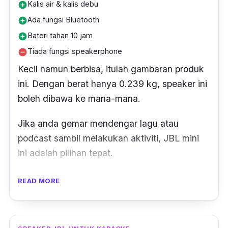
Kalis air & kalis debu
add_circle
Ada fungsi Bluetooth
add_circle
Bateri tahan 10 jam
add_circle
Tiada fungsi speakerphone
remove_circle
Kecil namun berbisa, itulah gambaran produk
ini. Dengan berat hanya 0.239 kg,
speaker
ini
boleh dibawa ke mana-mana.
Jika anda gemar mendengar lagu atau
podcast
sambil melakukan aktiviti, JBL mini
ini adalah pilihan tepat.
Ini kerana dilengkapi dengan carabiner atau
READ MORE
cangkuk. Jadi, pengguna boleh menggantung
speaker mini ini pada beg.