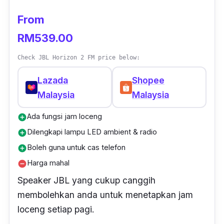
From
RM539.00
Check JBL Horizon 2 FM price below:
Lazada
Shopee
Malaysia
Malaysia
Ada fungsi jam loceng
add_circle
Dilengkapi lampu LED ambient & radio
add_circle
Boleh guna untuk cas telefon
add_circle
Harga mahal
remove_circle
Speaker JBL yang cukup canggih
membolehkan anda untuk menetapkan jam
loceng setiap pagi.