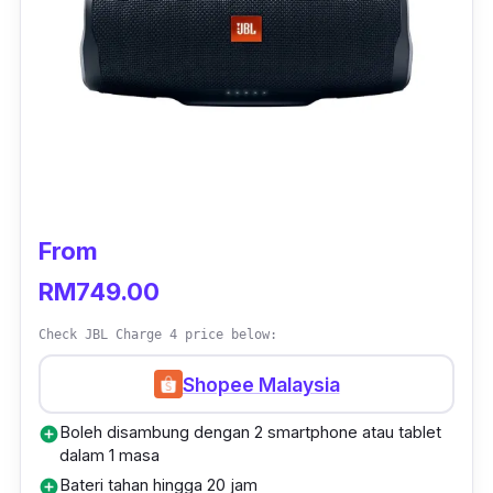
Manakala kelantangan bunyi dan jam loceng
ini pula boleh dilaras menggunakan tombol
yang terdapat pada
speaker
ini.
From
RM749.00
Check JBL Charge 4 price below:
Shopee Malaysia
Boleh disambung dengan 2 smartphone atau tablet
add_circle
dalam 1 masa
Bateri tahan hingga 20 jam
add_circle