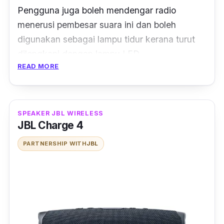
Pengguna juga boleh mendengar radio
menerusi pembesar suara ini dan boleh
digunakan sebagai lampu tidur kerana turut
dilengkapi dengan lampu LED.
READ MORE
Selain boleh menyambung
speaker
ini dengan
smartphone
melalui Bluetooth, anda juga
boleh mengecas telefon pintar atau tablet
SPEAKER JBL WIRELESS
dengan
speaker
ini kerana produk ini hadir
JBL Charge 4
dengan
charging port
.
PARTNERSHIP WITH
JBL
Menariknya lagi, pembesar suara dengan
berat 0.81 kg ini juga mempunyai skrin LCD
yang memaparkan jam, informasi radio dan
tetapan jam loceng.