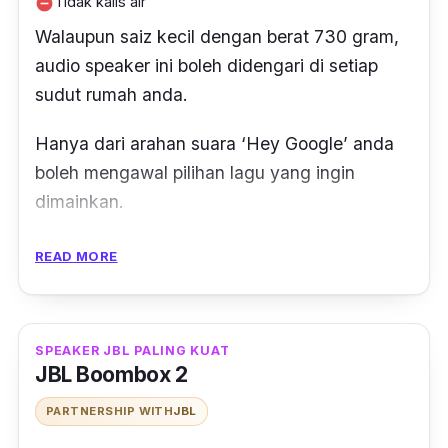
Tidak kalis air
remove_circle
Walaupun saiz kecil dengan berat 730 gram,
audio
speaker
ini boleh didengari di setiap
sudut rumah anda.
Hanya dari arahan suara ‘Hey Google’ anda
boleh mengawal pilihan lagu yang ingin
dimainkan.
Tapi jangan lupa untuk sambungkan speaker
READ MORE
ini dengan aplikasi Google Asisstant.
Bunyi yang dihasilkan oleh pembesar suara ini
SPEAKER JBL PALING KUAT
juga cukup sedap didengar memandangkan
JBL Boombox 2
mempunyai transduser yang mempunyai
PARTNERSHIP WITH
JBL
liputan sehingga 360 darjah dengan kekuatan
tindak balas bunyi sehingga 60Hz - 20kHz!