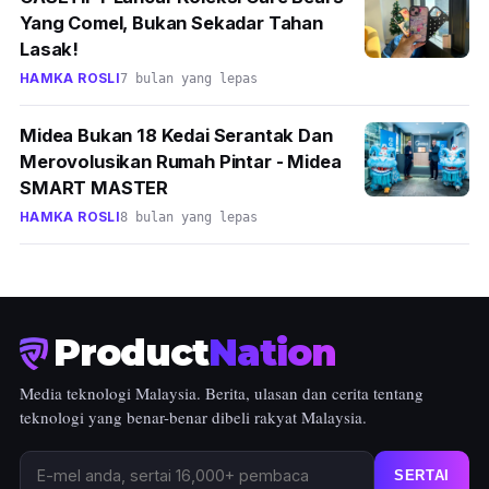
Yang Comel, Bukan Sekadar Tahan
Lasak!
HAMKA ROSLI
7 bulan yang lepas
Midea Bukan 18 Kedai Serantak Dan
Merovolusikan Rumah Pintar - Midea
SMART MASTER
HAMKA ROSLI
8 bulan yang lepas
Product
Nation
Media teknologi Malaysia. Berita, ulasan dan cerita tentang
teknologi yang benar-benar dibeli rakyat Malaysia.
SERTAI