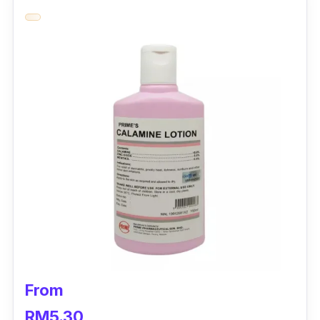
From
RM5.30