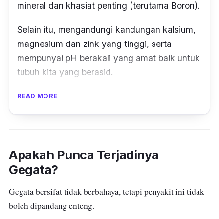
mineral dan khasiat penting (terutama Boron).
Selain itu, mengandungi kandungan kalsium,
magnesium dan zink yang tinggi, serta
mempunyai pH berakali yang amat baik untuk
tubuh kita yang berasid.
Jadi boleh letak dalam masakan atau jadikan
READ MORE
mandian air garam.
Caranya bancuh garam dengan air suam
hingga pekat kemudian sapu pada seluruh
Apakah Punca Terjadinya
badan atau mandi terus dengan air garam
Gegata?
yang dibancuh ini.
Gegata bersifat tidak berbahaya, tetapi penyakit ini tidak
boleh dipandang enteng.