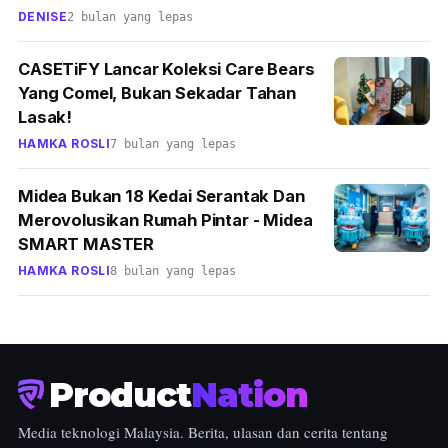
DENISE
2 bulan yang lepas
CASETiFY Lancar Koleksi Care Bears
Yang Comel, Bukan Sekadar Tahan
Lasak!
HAMKA ROSLI
7 bulan yang lepas
Midea Bukan 18 Kedai Serantak Dan
Merovolusikan Rumah Pintar - Midea
SMART MASTER
HAMKA ROSLI
8 bulan yang lepas
Product
Nation
Media teknologi Malaysia. Berita, ulasan dan cerita tentang