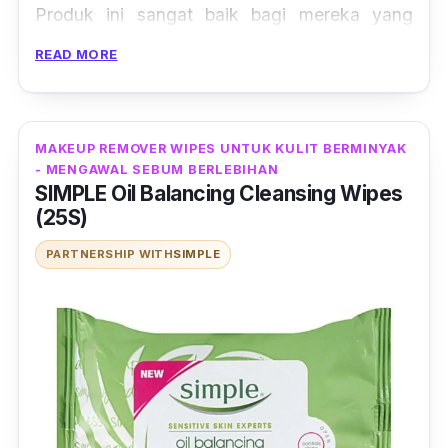
Produk ini sangat baik bagi mereka yang
mempunyai kulit sensitif kerana
READ MORE
kandungannya sangat organik.
MAKEUP REMOVER WIPES UNTUK KULIT BERMINYAK
- MENGAWAL SEBUM BERLEBIHAN
SIMPLE Oil Balancing Cleansing Wipes
(25S)
PARTNERSHIP WITH
SIMPLE