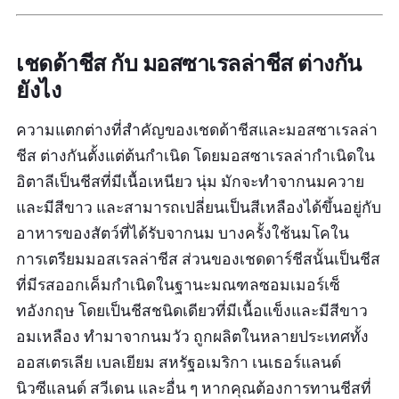
เชดด้าชีส กับ มอสซาเรลล่าชีส ต่างกัน
ยังไง
ความแตกต่างที่สำคัญของเชดด้าชีสและมอสซาเรลล่า
ชีส ต่างกันตั้งแต่ต้นกำเนิด โดยมอสซาเรลล่ากำเนิดใน
อิตาลีเป็นชีสที่มีเนื้อเหนียว นุ่ม มักจะทำจากนมควาย
และมีสีขาว และสามารถเปลี่ยนเป็นสีเหลืองได้ขึ้นอยู่กับ
อาหารของสัตว์ที่ได้รับจากนม บางครั้งใช้นมโคใน
การเตรียมมอสเรลล่าชีส ส่วนของเชดดาร์ชีสนั้นเป็นชีส
ที่มีรสออกเค็มกำเนิดในฐานะมณฑลซอมเมอร์เซ็
ทอังกฤษ โดยเป็นชีสชนิดเดียวที่มีเนื้อแข็งและมีสีขาว
อมเหลือง ทำมาจากนมวัว ถูกผลิตในหลายประเทศทั้ง
ออสเตรเลีย เบลเยียม สหรัฐอเมริกา เนเธอร์แลนด์
นิวซีแลนด์ สวีเดน และอื่น ๆ หากคุณต้องการทานชีสที่