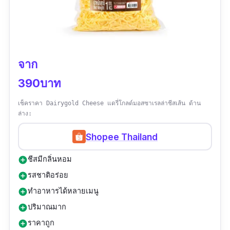
จาก
390บาท
เช็คราคา Dairygold Cheese แดรี่โกลด์มอสซาเรลล่าชีสเส้น ด้าน
ล่าง:
Shopee Thailand
ชีสมีกลิ่นหอม
add_circle
รสชาติอร่อย
add_circle
ทำอาหารได้หลายเมนู
add_circle
ปริมาณมาก
add_circle
ราคาถูก
add_circle