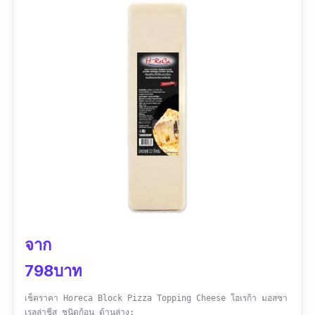
จาก
798บาท
เช็คราคา Horeca Block Pizza Topping Cheese โฮเรก้า มอสซา
เรลล่าชีส ชนิดก้อน ด้านล่าง: