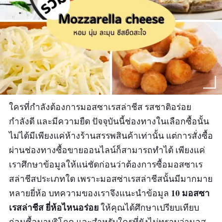
ใครที่กำลังต้องการมอสซาเรสล่าชีส รสชาติอร่อย
กำลังดี และมีความยืด ปัจจุบันนี้ช่องทางในเลือกซื้อนั้น
ไม่ได้มีเพียงแค่ห้างร้านสรรพสินค้าเท่านั้น แต่การสั่งซื้อ
ผ่านช่องทางซื้อขายออนไลน์ก็สามารถทำได้ เพียงแค่
เราศึกษาข้อมูลให้แน่ชัดก่อนว่าต้องการซื้อมอสซาเร
สล่าชีสประเภทใด เพราะมอสซ่าเรสล่าชีสนั้นมีมากมาย
10 มอสซา
หลายยี่ห้อ บทความของเราจึงแนะนำข้อมูล
เรสล่าชีส ยี่ห้อไหนอร่อย
ให้คุณได้ศึกษาเปรียบเทียบ
ก่อนซื้อมาบริโภค และสำหรับใครที่ยังไม่ทราบว่ามอส