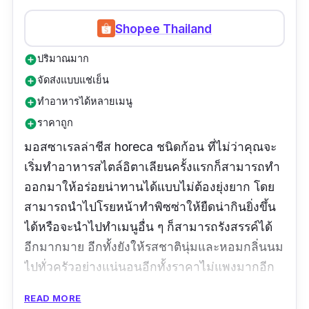
Shopee Thailand
ปริมาณมาก
add_circle
จัดส่งแบบแช่เย็น
add_circle
ทำอาหารได้หลายเมนู
add_circle
ราคาถูก
add_circle
มอสซาเรลล่าชีส horeca ชนิดก้อน ที่ไม่ว่าคุณจะ
เริ่มทำอาหารสไตล์อิตาเลียนครั้งแรกก็สามารถทำ
ออกมาให้อร่อยน่าทานได้แบบไม่ต้องยุ่งยาก โดย
สามารถนำไปโรยหน้าทำพิซซ่าให้ยืดน่ากินยิ่งขึ้น
ได้หรือจะนำไปทำเมนูอื่น ๆ ก็สามารถรังสรรค์ได้
อีกมากมาย อีกทั้งยังให้รสชาตินุ่มและหอมกลิ่นนม
ไปทั่วครัวอย่างแน่นอนอีกทั้งราคาไม่แพงมากอีก
ด้วย
READ MORE