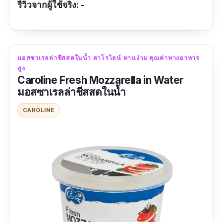
รีวิวจากผู้ใช้จริง: -
มอสซาเรลล่าชีสสดในน้ำ คาโรไลน์ ทานง่าย คุณค่าทางอาหาร
สูง
Caroline Fresh Mozzarella in Water
มอสซาเรลล่าชีสสดในน้ำ
CAROLINE