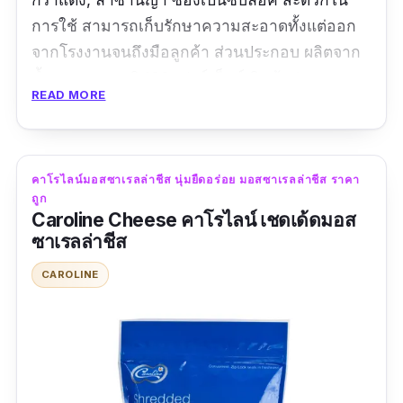
การใช้ สามารถเก็บรักษาความสะอาดทั้งแต่ออก
จากโรงงานจนถึงมือลูกค้า ส่วนประกอบ ผลิตจาก
น้ำนมธรรมชาติ 100 เปอร์เซ็นต์ สินค้าปราศจาก
READ MORE
วัตถุกันเสีย, สารปรุงแต่ง และสีผสมอาหาร
รีวิวจากผู้ใช้จริง:
คาโรไลน์มอสซาเรลล่าชีส นุ่มยืดอร่อย มอสซาเรลล่าชีส ราคา
"ได้รับ5ดาว"
ถูก
Caroline Cheese คาโรไลน์ เชดเด้ดมอส
ซาเรลล่าชีส
CAROLINE