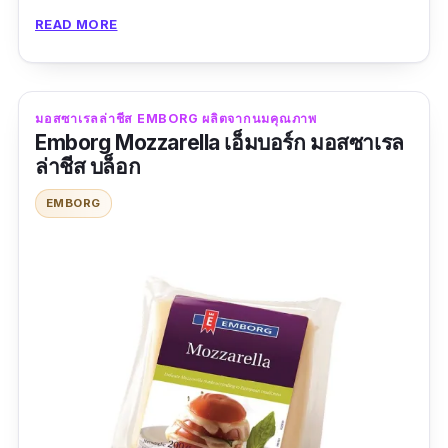
คุณภาพดี ทางแบรนด์ขูดเสร็จพร้อมใช้ทำอาหาร
READ MORE
ได้ทันที อร่อย ฟิน อย่างลงตัว มอสซาเรลล่าชีส
สูตรนี้ผสมผสานชีสแท้ 3 ชนิด ในรูปแบบรสชาติ
กลมกล่อมของเชดด้า รสชาติเข้มข้นของพาร์มี
มอสซาเรลล่าชีส EMBORG ผลิตจากนมคุณภาพ
ซานสไลต์ชีส และเนื้อสัมผัสที่ยืดหยุ่นของมอสซา
Emborg Mozzarella เอ็มบอร์ก มอสซาเรล
เรลล่า ยิ่งอบร้อนยิ่งทำให้เนื้อสัมผัสนุ่มยืดและ
ล่าชีส บล็อก
รสชาติกลมกล่อม โดยเมนูแนะนำคือ พิซซ่า พาส
EMBORG
ต้า สปาเก็ตตี้ และผักโขมอบชีส
รีวิวจากผู้ใช้จริง:
"สินค้าน่ากินมากๆราคาก็ถูกด้วยรอสินค้าไม่นาน
มากใครที่อยากได้ชีทไปทำขนมมาอุดหนุนร้านนี้
เลยนะคะสินค้าดีราคาถูกไว้แวะไปอุดหนุนใหม่นะ
คะมีรอบสองแน่นอนขอบคุณค่ะ"