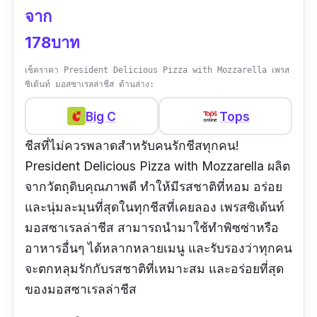
จาก
178บาท
เช็คราคา President Delicious Pizza with Mozzarella เพรส
ซิเด้นท์ มอสซาเรลล่าชีส ด้านล่าง:
Big C
Tops
ชีสที่ไม่ควรพลาดสำหรับคนรักชีสทุกคน!
President Delicious Pizza with Mozzarella ผลิต
จากวัตถุดิบคุณภาพดี ทำให้มีรสชาติที่หอม อร่อย
และนุ่มละมุนที่สุดในทุกชีสที่เคยลอง เพรสซิเด้นท์
มอสซาเรลล่าชีส สามารถนำมาใช้ทำพิซซ่าหรือ
อาหารอื่นๆ ได้หลากหลายเมนู และรับรองว่าทุกคน
จะตกหลุมรักกับรสชาติที่เหมาะสม และอร่อยที่สุด
ของมอสซาเรลล่าชีส