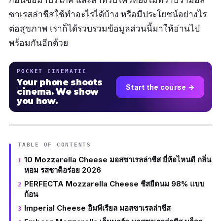
ซาเรสล่าชีสใช้ทำอะไรได้บ้าง หรือมีประโยชน์อย่างไร
ต่อสุขภาพ เราก็ได้รวบรวมข้อมูลส่วนนี้มาให้อ่านไป
พร้อมกันอีกด้วย
POCKET CINEMATIC
Your phone shoots
Start the course →
cinema. We show
you how.
TABLE OF CONTENTS
10 Mozzarella Cheese มอสซาเรลล่าชีส ยี่ห้อไหนดี กลิ่น
หอม รสชาติอร่อย 2026
PERFECTA Mozzarella Cheese ชีสยืดนม 98% แบบ
ก้อน
Imperial Cheese อิมพีเรียล มอสซาเรลล่าชีส