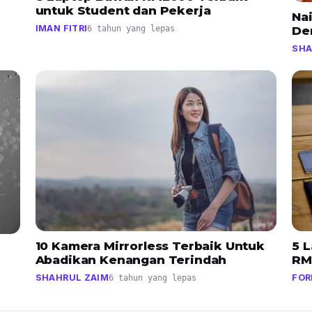
untuk Student dan Pekerja
Na
IMAN FITRI
De
6 tahun yang lepas
SHA
5 
10 Kamera Mirrorless Terbaik Untuk
RM
Abadikan Kenangan Terindah
FOR
SHAHRUL ZAIM
6 tahun yang lepas