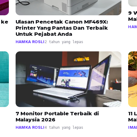
9 W
Ma
 ke
Ulasan Pencetak Canon MF469X:
HAM
Printer Yang Pantas Dan Terbaik
Untuk Pejabat Anda
HAMKA ROSLI
2 tahun yang lepas
7 Monitor Portable Terbaik di
11
Malaysia 2026
Ma
HAMKA ROSLI
IMA
4 tahun yang lepas