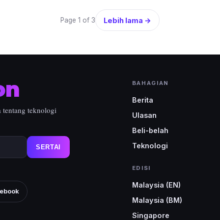
Lebih lama →
Page 1 of 3
on
BAHAGIAN
Berita
a tentang teknologi
Ulasan
Beli-belah
Teknologi
SERTAI
EDISI
Malaysia (EN)
ebook
Malaysia (BM)
Singapore