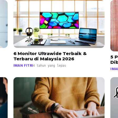
i
6 Monitor Ultrawide Terbaik &
5 P
Terbaru di Malaysia 2026
Dib
IMAN FITRI
4 tahun yang lepas
IMA