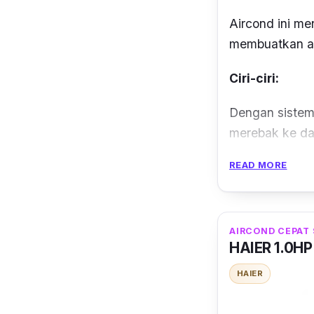
Aircond ini m
membuatkan air
Ciri-ciri:
Dengan sistem
merebak ke dal
READ MORE
Walaupun harga
mengawal suhu
Paling penting
AIRCOND CEPAT
Mekeeps yang 
HAIER 1.0H
automatik.
HAIER
Review: