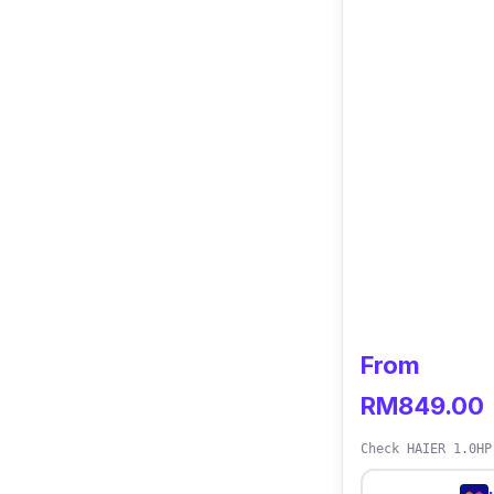
"Walaupun buka
sebab pasang bi
From
RM849.00
Check HAIER 1.0HP