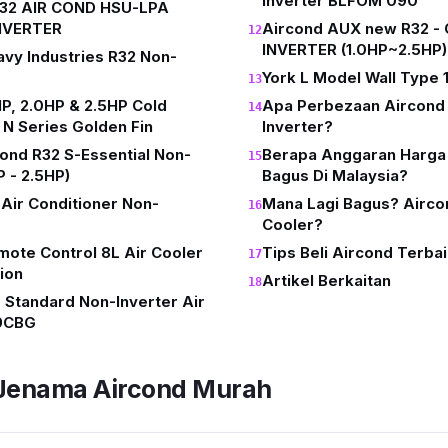
Inverter BLFOM 090
R32 AIR COND HSU-LPA
NVERTER
Aircond AUX new R32 - 
INVERTER (1.0HP~2.5HP)
avy Industries R32 Non-
York L Model Wall Type 
HP, 2.0HP & 2.5HP Cold
Apa Perbezaan Aircond 
N Series Golden Fin
Inverter?
ond R32 S-Essential Non-
Berapa Anggaran Harga
P - 2.5HP)
Bagus Di Malaysia?
 Air Conditioner Non-
Mana Lagi Bagus? Airco
Cooler?
mote Control 8L Air Cooler
Tips Beli Aircond Terba
ion
Artikel Berkaitan
 Standard Non-Inverter Air
9CBG
 Jenama Aircond Murah