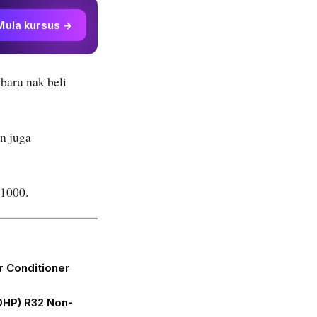
Mula kursus →
baru nak beli
n juga
M1000.
r Conditioner
.0HP) R32 Non-