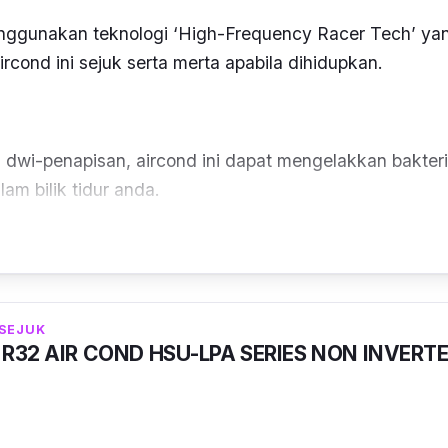
enggunakan teknologi ‘High-Frequency Racer Tech’ ya
cond ini sejuk serta merta apabila dihidupkan.
 dwi-penapisan, aircond ini dapat mengelakkan bakte
am bilik tidur anda.
 murah, aircond ini mempunyai aplikasi tersendiri unt
 dari smartphone anda.
, bunyi yang dihasilkan tidak bising kerana mempunyai
 SEJUK
mana akan laraskan kekuatan angin mengikut suhu bil
P R32 AIR COND HSU-LPA SERIES NON INVERT