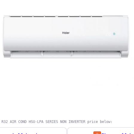
n non-inverter tapi bil elektrik taklah melambung ba
la perlu saja."
 R32 AIR COND HSU-LPA SERIES NON INVERTER price below: