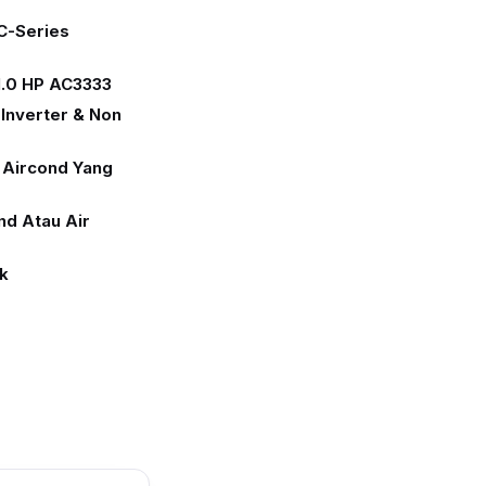
C-Series
1.0 HP AC3333
Inverter & Non
 Aircond Yang
nd Atau Air
ik