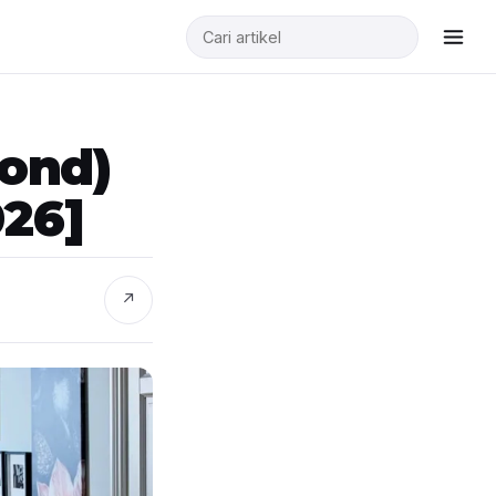
cond)
26]
↗