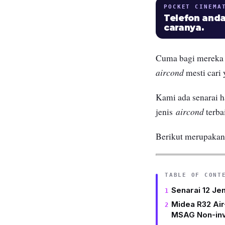
POCKET CINEMA
Telefon anda
caranya.
Cuma bagi mereka 
aircond
mesti cari
Kami ada senarai 
aircond
jenis
terba
Berikut merupakan
TABLE OF CONT
Senarai 12 J
Midea R32 Air
MSAG Non-inv