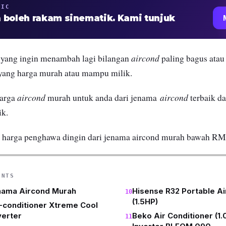
TIC
 boleh rakam sinematik. Kami tunjuk
aircond
yang ingin menambah lagi bilangan
paling bagus atau 
 yang harga murah atau mampu milik.
aircond
aircond
harga
murah untuk anda dari jenama
terbaik da
ik.
 harga penghawa dingin dari jenama aircond murah bawah R
ENTS
enama Aircond Murah
Hisense R32 Portable Ai
(1.5HP)
-conditioner Xtreme Cool
erter
Beko Air Conditioner (1