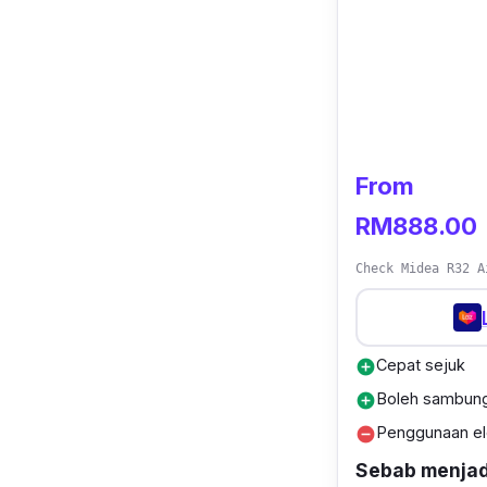
From
RM888.00
Check Midea R32 A
Cepat sejuk
add_circle
Boleh sambung
add_circle
Penggunaan ele
remove_circle
Sebab menjadi