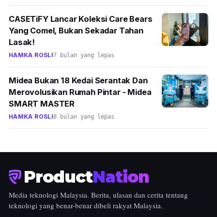
CASETiFY Lancar Koleksi Care Bears
Yang Comel, Bukan Sekadar Tahan
Lasak!
HAMKA ROSLI
7 bulan yang lepas
Midea Bukan 18 Kedai Serantak Dan
Merovolusikan Rumah Pintar - Midea
SMART MASTER
HAMKA ROSLI
8 bulan yang lepas
Product
Nation
Media teknologi Malaysia. Berita, ulasan dan cerita tentang
teknologi yang benar-benar dibeli rakyat Malaysia.