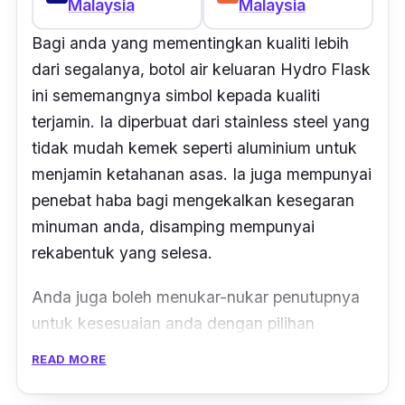
Malaysia
Malaysia
Bagi anda yang mementingkan kualiti lebih
dari segalanya, botol air keluaran Hydro Flask
ini sememangnya simbol kepada kualiti
terjamin. Ia diperbuat dari
stainless steel
yang
tidak mudah kemek seperti aluminium untuk
menjamin ketahanan asas. Ia juga mempunyai
penebat haba bagi mengekalkan kesegaran
minuman anda, disamping mempunyai
rekabentuk yang selesa.
Anda juga boleh menukar-nukar penutupnya
untuk kesesuaian anda dengan pilihan
penutup
flex
dan
sport
. Sememangnya botol
READ MORE
mesra pengguna!