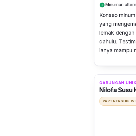
Minuman altern
add_circle
Konsep minum
yang mengemar
lemak dengan e
dahulu.
Testim
ianya mampu m
GABUNGAN UNIK
Nilofa Susu
PARTNERSHIP W