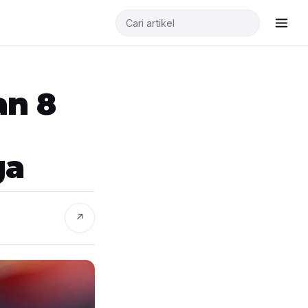
an 8
ga
↗