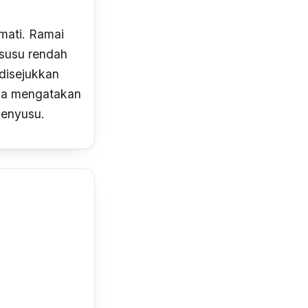
mati. Ramai
susu rendah
disejukkan
uga mengatakan
menyusu.