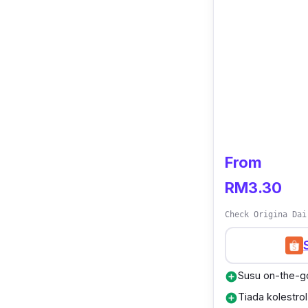
From
RM3.30
Check Origina Dai
Susu on-the-g
add_circle
Tiada kolestr
add_circle