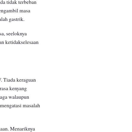
da tidak terbeban
mengambil masa
lah gastrik.
a, seeloknya
an ketidakselesaan
. Tiada keraguan
 rasa kenyang
naga walaupun
h mengatasi masalah
naan. Menariknya