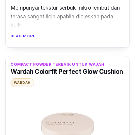
Mempunyai tekstur serbuk mikro lembut dan
terasa sangat licin apabila dioleskan pada
kulit.
READ MORE
Serbuk ini sesuai buat semua jenis kulit
terutama yang mempunyai kulit berminyak.
Walaupun harga produk Silky mampu milik
COMPACT POWDER TERBAIK UNTUK WAJAH
Wardah Colorfit Perfect Glow Cushion
tapi loose powder ini serba lengkap kerana
diperkaya dengan bahan-bahan bermanfaat.
WARDAH
Salah satu fungsi bahan tersebut adalah
mengekalkan kelembapan kulit serta bebas
peluh selama 4 jam.
Jadi, pastikan anda menyapu loose powder ini