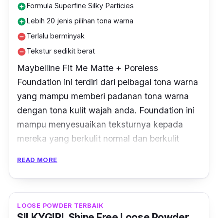
“Tekstur yang mudah kering pada bibir dan
Formula Superfine Silky Particies
add_circle
bibir kekal lembap tanpa terasa kering dari
Lebih 20 jenis pilihan tona warna
add_circle
hasil finishing matte.”
Terlalu berminyak
remove_circle
Tekstur sedikit berat
remove_circle
Maybelline Fit Me Matte + Poreless
Foundation ini terdiri dari pelbagai tona warna
yang mampu memberi padanan tona warna
dengan tona kulit wajah anda. Foundation ini
mampu menyesuaikan teksturnya kepada
mereka yang berkulit normal dan berkulit
berminyak.
READ MORE
Meskipun, sesetengah foundation mampu
membesarkan pori-pori dan menyebabkan
kulit berminyak, tetapi produk ini
LOOSE POWDER TERBAIK
SILKYGIRL Shine Free Loose Powder