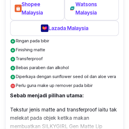
Shopee
Watsons
Malaysia
Malaysia
Lazada Malaysia
Ringan pada bibir
add_circle
Finishing matte
add_circle
Transferproof
add_circle
Bebas paraben dan alkohol
add_circle
Diperkaya dengan sunflower seed oil dan aloe vera
add_circle
Perlu guna make up remover pada bibir
remove_circle
Sebab menjadi pilihan utama:
Tekstur jenis
matte
and
transferproof
iaitu tak
melekat pada objek ketika makan
membuatkan SILKYGIRL Gen Matte Lip