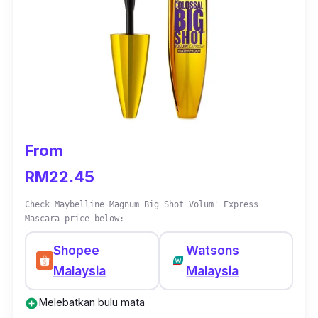
tidak melekit.
From
RM22.45
Check Maybelline Magnum Big Shot Volum' Express
Mascara price below:
Shopee
Watsons
Malaysia
Malaysia
Melebatkan bulu mata
add_circle