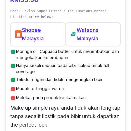
Check Revlon Super Lustrous The Luscious Mattes
Lipstick price below:
Shopee
Watsons
Malaysia
Malaysia
Moringa oil, Cupuacu butter untuk melembutkan dan
add_circle
mengekalkan kelembapan
Hanya sekali sapuan pada bibir cukup untuk full
add_circle
coverage
Tekstur ringan dan tidak mengeringkan bibir
add_circle
Mudah tertanggal warna
remove_circle
Melekat pada produk ketika makan
remove_circle
Make
up
simple
raya anda tidak akan lengkap
tanpa secalit lipstik pada bibir untuk dapatkan
the perfect look.