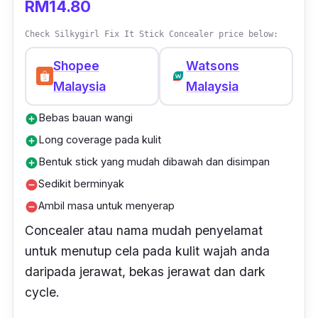
RM14.80
Check Silkygirl Fix It Stick Concealer price below:
Shopee
Watsons
Malaysia
Malaysia
Bebas bauan wangi
add_circle
Long coverage pada kulit
add_circle
Bentuk stick yang mudah dibawah dan disimpan
add_circle
Sedikit berminyak
remove_circle
Ambil masa untuk menyerap
remove_circle
Concealer
atau nama mudah penyelamat
untuk menutup cela pada kulit wajah anda
daripada jerawat, bekas jerawat dan
dark
cycle
.