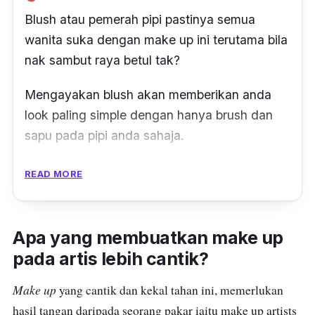
Blush
atau pemerah pipi pastinya semua
wanita suka dengan
make up
ini terutama bila
nak sambut raya betul tak?
Mengayakan
blush
akan memberikan anda
look
paling
simple
dengan hanya brush dan
sapu pada pipi anda sahaja.
Pastinya wajah anda kelihatan manis dan
READ MORE
comel seperti gadis yang lembut dengan tona
warna merah jambu lembut di pipi.
Apa yang membuatkan make up
Bahan seperti Mica dalam
blusher
ini
pada artis lebih cantik?
menjadikan kulit lebih
glowing
, cerah dan
buatkan anda nampak lebih bermaya.
Make up
yang cantik dan kekal tahan ini, memerlukan
hasil tangan daripada seorang pakar iaitu make up artists