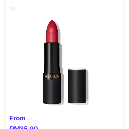
kelembapan kulit.
Terpulang pada anda, untuk mengayakan
highlighter
ini pada wajah atau tidak tapi
pastinya wajah makin menawan dengan
kesan
shimmer
tersebut.
From
RM35.90