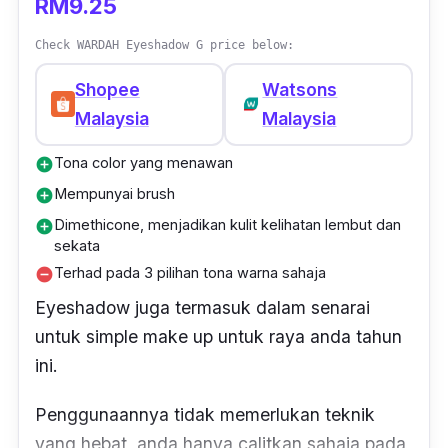
RM9.25
Check WARDAH Eyeshadow G price below:
Shopee
Watsons
Malaysia
Malaysia
Tona color yang menawan
add_circle
Mempunyai brush
add_circle
Dimethicone, menjadikan kulit kelihatan lembut dan
add_circle
sekata
Terhad pada 3 pilihan tona warna sahaja
remove_circle
Eyeshadow
juga termasuk dalam senarai
untuk
simple
make
up
untuk raya anda tahun
ini.
Penggunaannya tidak memerlukan teknik
yang hebat, anda hanya calitkan sahaja pada