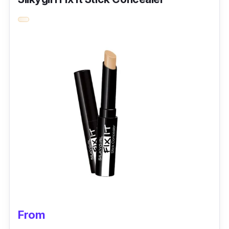
harian.
Cantikkan diri anda tanpa perlukan set make
up lengkap, secalit sapuan cc cushion ini
mampu membuatkan anda kelihatan ayu!
From