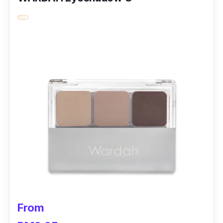
eyelashes
.
Paling best, kandungan
beeswax
menjadikan
setiap helaian bulu mata anda lebih
volume
seperti melebatkan bulu mata tau.
Tak perlu dah nak kelam kabut pagi raya,
hanya
brush
sahaja bulu mata anda dan terus
bergaya di pagi raya yang indah.
From