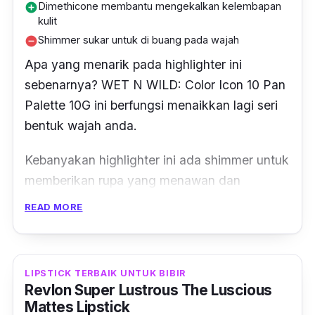
Dimethicone membantu mengekalkan kelembapan
add_circle
kulit
Shimmer sukar untuk di buang pada wajah
remove_circle
Apa yang menarik pada
highlighter
ini
sebenarnya? WET N WILD: Color Icon 10 Pan
Palette 10G ini berfungsi menaikkan lagi seri
bentuk wajah anda.
Kebanyakan
highlighter
ini ada
shimmer
untuk
memberikan rupa yang menawan dan
membuatkan wajah anda nampak lebih
READ MORE
berseri.
Walaupun ini bahan make
up
yang mungkin
LIPSTICK TERBAIK UNTUK BIBIR
membuatkan kulit anda kering,
highlighter
Revlon Super Lustrous The Luscious
mempunyai dimethicone untuk mengekalkan
Mattes Lipstick