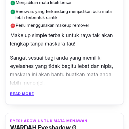
Menjadikan mata lebih besar
add_circle
Beeswax yang terkandung menjadikan bulu mata
add_circle
lebih terbentuk cantik
Perlu menggunakan makeup remover
remove_circle
Make
up
simple
terbaik untuk raya tak akan
lengkap tanpa maskara tau!
Sangat sesuai bagi anda yang memiliki
eyelashes
yang tidak begitu lebat dan nipis,
maskara ini akan bantu buatkan mata anda
lebih menonjol.
READ MORE
Sekaligus membuatkan mata anda lebih
terang, besar dan menawan.
Dengan teknik yang betul, mata anda boleh
EYESHADOW UNTUK MATA MENAWAN
WARDAH Eyeshadow G
kelihatan seperti anda memakai
fake