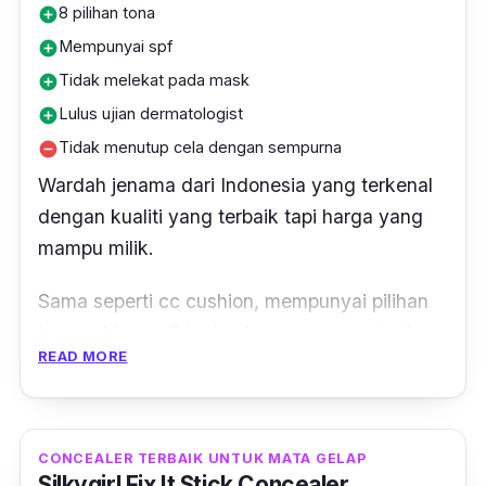
8 pilihan tona
add_circle
Mempunyai spf
add_circle
Tidak melekat pada mask
add_circle
Lulus ujian dermatologist
add_circle
Tidak menutup cela dengan sempurna
remove_circle
Wardah jenama dari Indonesia yang terkenal
dengan kualiti yang terbaik tapi harga yang
mampu milik.
Sama seperti cc cushion, mempunyai pilihan
tona sehingga 8 jenis, dan mempunyai spf
READ MORE
didalamnya untuk melindungi kulit anda.
Tekstur yang mudah blend in pada kulit ini
membuatkan anda mudah cepat untuk
CONCEALER TERBAIK UNTUK MATA GELAP
bersiap dan sangat sesuai untuk kegunaan
Silkygirl Fix It Stick Concealer