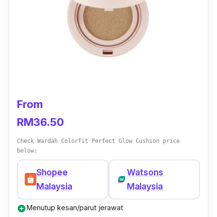
setiap kali selepas pakai foundation kerana
dapat membantu menghasilkan kemasan
matte yang sempurna.
From
RM36.50
Check Wardah Colorfit Perfect Glow Cushion price
below:
Shopee
Watsons
Malaysia
Malaysia
Menutup kesan/parut jerawat
add_circle