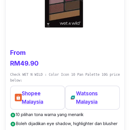
jadi pada wajah.
From
RM49.90
Check WET N WILD : Color Icon 10 Pan Palette 10G price
below:
Shopee
Watsons
Malaysia
Malaysia
10 pilihan tona warna yang menarik
add_circle
Boleh dijadikan eye shadow, highlighter dan blusher
add_circle