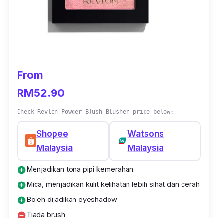
From
RM52.90
Check Revlon Powder Blush Blusher price below:
Shopee
Watsons
Malaysia
Malaysia
Menjadikan tona pipi kemerahan
add_circle
Mica, menjadikan kulit kelihatan lebih sihat dan cerah
add_circle
Boleh dijadikan eyeshadow
add_circle
Tiada brush
remove_circle