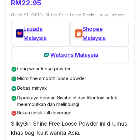
RM22.95
Check SILKYGIRL Shine Free Loose Powder price below:
Lazada
Shopee
Malaysia
Malaysia
Watsons Malaysia
Long wear loose powder
add_circle
Micro fine smooth loose powder
add_circle
Bebas minyak
add_circle
Diperkaya dengan Bisabolol dan Allontoin untuk
add_circle
melembutkan dan melindungi
Bukan untuk full coverage
remove_circle
SilkyGirl Shine Free Loose Powder ini dirumus
khas bagi kulit wanita Asia.