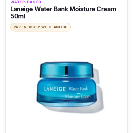
WATER-BASED
dan Cucumber, krim pelembap ini juga dapat
Laneige Water Bank Moisture Cream
melindungi kulit anda dari pencemaran udara.
50ml
Cubalah!
PARTNERSHIP WITH
LANEIGE