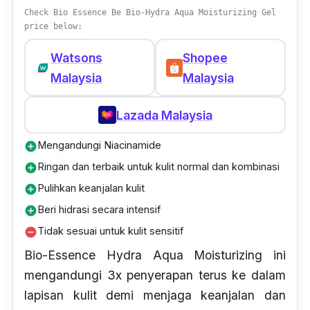
Check Bio Essence Be Bio-Hydra Aqua Moisturizing Gel
price below:
Watsons
Shopee
Malaysia
Malaysia
Lazada Malaysia
Mengandungi Niacinamide
add_circle
Ringan dan terbaik untuk kulit normal dan kombinasi
add_circle
Pulihkan keanjalan kulit
add_circle
Beri hidrasi secara intensif
add_circle
Tidak sesuai untuk kulit sensitif
remove_circle
Bio-Essence Hydra Aqua Moisturizing ini
mengandungi 3x penyerapan terus ke dalam
lapisan kulit demi menjaga keanjalan dan