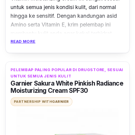
untuk semua jenis kondisi kulit, dari normal
hingga ke sensitif. Dengan kandungan asid
Amino serta Vitamin E, krim pelembap ini
membantu kulit anda agar kekal terhidrat
sepanjang hari hanya dengan satu sapuan.
READ MORE
Pelembap ini juga bebas dari kesan melekit
dan berminyak, membuatkan kulit anda
PELEMBAP PALING POPULAR DI DRUGSTORE, SESUAI
kelihatan bermaya sepanjang hari.
UNTUK SEMUA JENIS KULIT
Garnier Sakura White Pinkish Radiance
Moisturizing Cream SPF30
PARTNERSHIP WITH
GARNIER