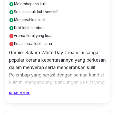
Melembapkan kulit
add_circle
Sesuai untuk kulit sensitif
add_circle
Mencerahkan kulit
add_circle
Kulit lebih lembut
add_circle
Aroma floral yang kuat
remove_circle
Kesan hasil lebih lama
remove_circle
Garnier Sakura White Day Cream ini sangat
popular kerana kepantasannya yang berkesan
dalam menyerap serta mencerahkan kulit.
Pelembap yang serasi dengan semua kondisi
kulit ini mengandungi kandungan SPF21 yang
tinggi demi memberi perlindungan
READ MORE
secukupnya buat kulit anda. Ekstrak Sakura,
Vitamin B3 dan C di dalamnnya pula akan
membuatkan kulit anda terasa lebih lembut,