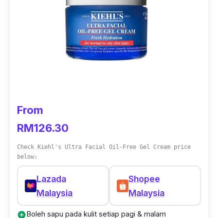
From
RM126.30
Check Kiehl's Ultra Facial Oil-Free Gel Cream price
below:
Lazada
Shopee
Malaysia
Malaysia
Boleh sapu pada kulit setiap pagi & malam
add_circle