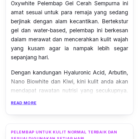
Oxywhite Pelembap Gel Cerah Sempurna ini
amat sesuai untuk para remaja yang sedang
berjinak dengan alam kecantikan. Bertekstur
gel dan
water-based
, pelembap ini berkesan
dalam merawat dan mencerahkan kulit wajah
yang kusam agar ia nampak lebih segar
sepanjang hari.
Dengan kandungan Hyaluronic Acid, Arbutin,
Nano Biowhite dan Kiwi, kini kulit anda akan
mendapat rawatan nutrisi yang secukupnya.
Pelembap ini juga sesuai buat para remaja
READ MORE
yang alami masalah kulit berminyak.
PELEMBAP UNTUK KULIT NORMAL TERBAIK DAN
SESUAI DIGUNAKAN SETIAP HARI