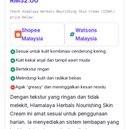
RM32.00
Check Himalaya Herbals Nourishing Skin Cream (150ml)
price below:
Shopee
Watsons
Malaysia
Malaysia
Sesuai untuk kulit kombinasi cenderung kering
add_circle
Kulit kekal anjal dan tampil awet muda
add_circle
Bertekstur ringan
add_circle
Melindungi kulit dari radikal bebas
add_circle
Agak 'greasy' dan meninggalkan kesan residu
remove_circle
Dengan tekstur yang ringan dan tidak
melekit, Hiamalaya Herbals Nourishing Skin
Cream ini amat sesuai untuk penggunaan
harian. Ia menyediakan sistem lembapan yang