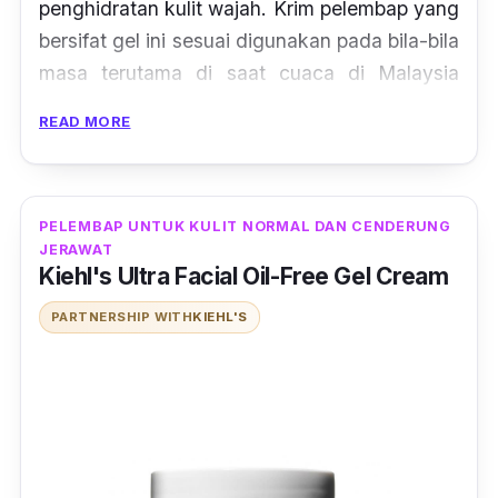
penghidratan kulit wajah. Krim pelembap yang
bersifat gel ini sesuai digunakan pada bila-bila
masa terutama di saat cuaca di Malaysia
yang tidak menentu ini.
READ MORE
Mengandungi bahan-bahan organik yang
sihat seperti ekstrak Cranberry, minyak zaitun
dan alga Jeju Marine, pelembap ini akan
PELEMBAP UNTUK KULIT NORMAL DAN CENDERUNG
JERAWAT
sentiasa melindingi kulit anda dari polusi serta
Kiehl's Ultra Facial Oil-Free Gel Cream
radikal bebas yang berbahaya. Hebat kan?
PARTNERSHIP WITH
KIEHL'S