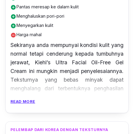
Pantas meresap ke dalam kulit
add_circle
Menghaluskan pori-pori
add_circle
Menyegarkan kulit
add_circle
Harga mahal
remove_circle
Sekiranya anda mempunyai kondisi kulit yang
normal tetapi cenderung kepada tumbuhnya
jerawat, Kiehl’s Ultra Facial Oil-Free Gel
Cream ini mungkin menjadi penyelesaiannya.
Teksturnya yang bebas minyak dapat
menghalang dari terbentuknya penghasilan
jerawat pada kulit, sekaligus membuatkan
READ MORE
wajah anda tampak berseri. Pelembap ini juga
bebas paraben dan pewangi tiruan.
Dengan ekstrak Cylindrica Root, Antarcticine
PELEMBAP DARI KOREA DENGAN TEKSTURNYA