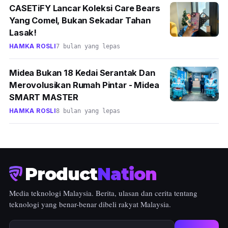
CASETiFY Lancar Koleksi Care Bears
Yang Comel, Bukan Sekadar Tahan
Lasak!
HAMKA ROSLI
7 bulan yang lepas
Midea Bukan 18 Kedai Serantak Dan
Merovolusikan Rumah Pintar - Midea
SMART MASTER
HAMKA ROSLI
8 bulan yang lepas
Product
Nation
Media teknologi Malaysia. Berita, ulasan dan cerita tentang
teknologi yang benar-benar dibeli rakyat Malaysia.