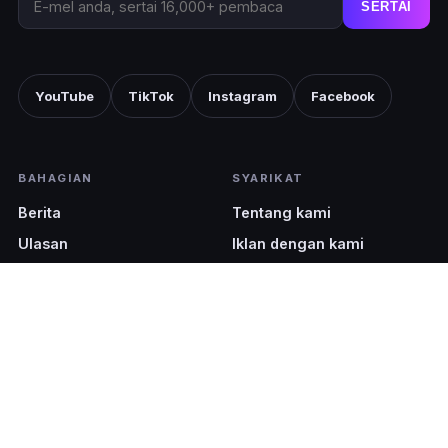
SERTAI
YouTube
TikTok
Instagram
Facebook
BAHAGIAN
SYARIKAT
Berita
Tentang kami
Ulasan
Iklan dengan kami
Beli-belah
Pocket Cinematic
Teknologi
EDISI
UNDANG-UNDANG
Malaysia (EN)
Terma & Syarat
Malaysia (BM)
Dasar Privasi
Singapore