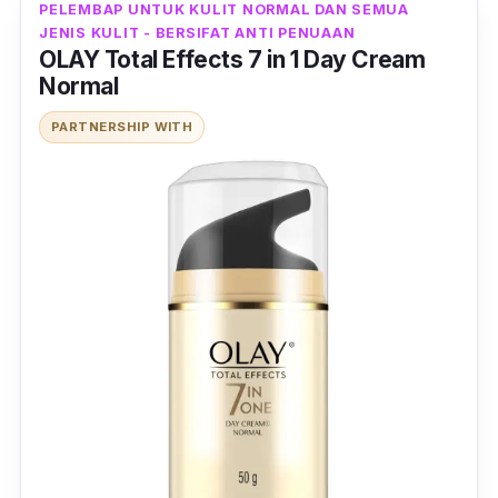
PELEMBAP UNTUK KULIT NORMAL DAN SEMUA
gebu dan licin selepas hanya 4 minggu
JENIS KULIT - BERSIFAT ANTI PENUAAN
menggunakannya.
OLAY Total Effects 7 in 1 Day Cream
Normal
PARTNERSHIP WITH