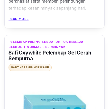
berkhasiat serta memberi perlindungan
terhadap kesan minyak sepanjang hari.
Diperkaya dengan ekstrak Aloe Vera, Cherry
READ MORE
dan Pokok Kino, krim pelembap ini akan
menjaga kulit anda sepenuhnya dari polusi
dan pencemaran alam sekitar. Kini, anda tidak
PELEMBAP PALING SESUAI UNTUK REMAJA
perlu risau tentang kerosakan kulit lagi!
BERKULIT NORMAL - BERMINYAK
Safi Oxywhite Pelembap Gel Cerah
Sempurna
PARTNERSHIP WITH
SAFI