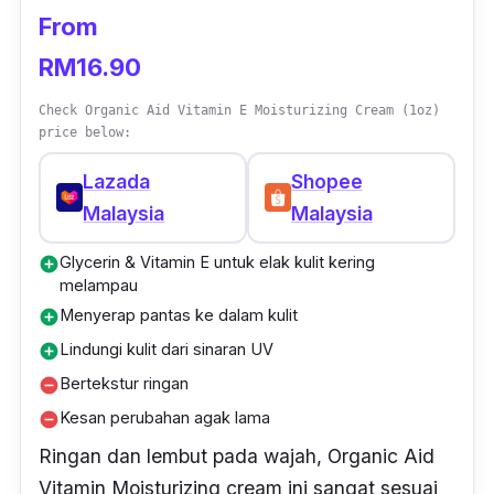
From
RM16.90
Check Organic Aid Vitamin E Moisturizing Cream (1oz)
price below:
Lazada
Shopee
Malaysia
Malaysia
Glycerin & Vitamin E untuk elak kulit kering
add_circle
melampau
Menyerap pantas ke dalam kulit
add_circle
Lindungi kulit dari sinaran UV
add_circle
Bertekstur ringan
remove_circle
Kesan perubahan agak lama
remove_circle
Ringan dan lembut pada wajah, Organic Aid
Vitamin Moisturizing cream ini sangat sesuai