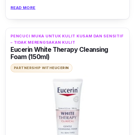
meningkatkan pertahanan semula jadi kulit
READ MORE
terhadap bakteria yang menyebabkan jeragat.
Kulit anda bebas sepenuhnya dari sebarang
cela!
PENCUCI MUKA UNTUK KULIT KUSAM DAN SENSITIF
– TIDAK MERENGSAKAN KULIT
Eucerin White Therapy Cleansing
Foam (150ml)
PARTNERSHIP WITH
EUCERIN