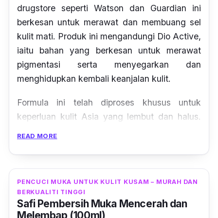
drugstore seperti Watson dan Guardian ini
berkesan untuk merawat dan membuang sel
kulit mati. Produk ini mengandungi Dio Active,
iaitu bahan yang berkesan untuk merawat
pigmentasi serta menyegarkan dan
menghidupkan kembali keanjalan kulit.
Formula ini telah diproses khusus untuk
keperluan kulit Asia yang lembut dan halus.
Oleh itu ia hanya mengandungi bahan-bahan
READ MORE
segar terpilih dan bebas daripada alkohol dan
pewarna. Setanding dengan jenama mahal,
pencuci muka ini mampu memberi hasil yang
PENCUCI MUKA UNTUK KULIT KUSAM – MURAH DAN
memuaskan.
BERKUALITI TINGGI
Safi Pembersih Muka Mencerah dan
Melembap (100ml)