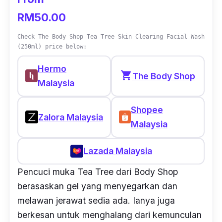
RM50.00
Check The Body Shop Tea Tree Skin Clearing Facial Wash
(250ml) price below:
Hermo
shopping_cart
The Body Shop
Malaysia
Shopee
Zalora Malaysia
Malaysia
Lazada Malaysia
Pencuci muka
Tea Tree
dari Body Shop
berasaskan gel yang menyegarkan dan
melawan jerawat sedia ada. Ianya juga
berkesan untuk menghalang dari kemunculan