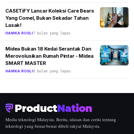
CASETiFY Lancar Koleksi Care Bears
Yang Comel, Bukan Sekadar Tahan
Lasak!
HAMKA ROSLI
7 bulan yang lepas
Midea Bukan 18 Kedai Serantak Dan
Merovolusikan Rumah Pintar - Midea
SMART MASTER
HAMKA ROSLI
8 bulan yang lepas
Product
Nation
Media teknologi Malaysia. Berita, ulasan dan cerita tentang
teknologi yang benar-benar dibeli rakyat Malaysia.