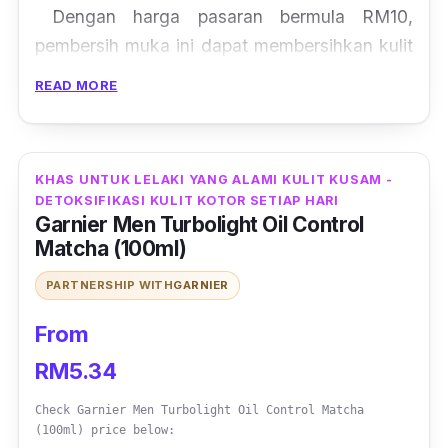
Dengan harga pasaran bermula RM10,
pembersih muka ini dapat membersihkan kulit
wajah dengan lembut serta mencerahkan dan
READ MORE
mengekalkan kelembapan biarpun digunakan
beberapa kali sehari. Walaupun murah tetapi
ia masih berkualiti tinggi dan berkesan untuk
KHAS UNTUK LELAKI YANG ALAMI KULIT KUSAM -
mengembalikan seri pada wajah.
DETOKSIFIKASI KULIT KOTOR SETIAP HARI
Garnier Men Turbolight Oil Control
Matcha (100ml)
PARTNERSHIP WITH
GARNIER
From
RM5.34
Check Garnier Men Turbolight Oil Control Matcha
(100ml) price below: