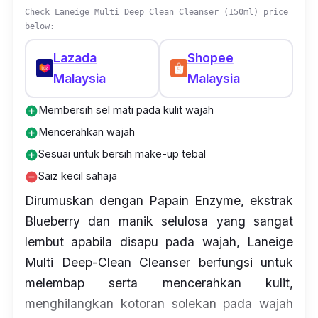
Check Laneige Multi Deep Clean Cleanser (150ml) price
below:
Lazada
Shopee
Malaysia
Malaysia
Membersih sel mati pada kulit wajah
add_circle
Mencerahkan wajah
add_circle
Sesuai untuk bersih make-up tebal
add_circle
Saiz kecil sahaja
remove_circle
Dirumuskan dengan Papain Enzyme, ekstrak
Blueberry dan manik selulosa yang sangat
lembut apabila disapu pada wajah, Laneige
Multi Deep-Clean Cleanser berfungsi untuk
melembap serta mencerahkan kulit,
menghilangkan kotoran solekan pada wajah