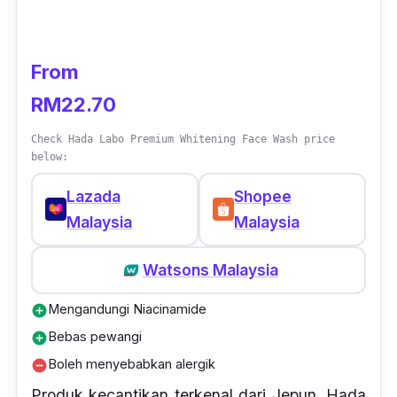
From
RM22.70
Check Hada Labo Premium Whitening Face Wash price
below:
Lazada
Shopee
Malaysia
Malaysia
Watsons Malaysia
Mengandungi Niacinamide
add_circle
Bebas pewangi
add_circle
Boleh menyebabkan alergik
remove_circle
Produk kecantikan terkenal dari Jepun, Hada