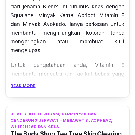
dari jenama Kiehl’s ini dirumus khas dengan
Squalane, Minyak Kernel Apricot, Vitamin E
dan Minyak Avokado. Ianya berkesan untuk
membantu menghilangkan kotoran tanpa
mengeringkan atau membuat kulit
mengelupas.
Untuk pengetahuan anda, Vitamin E
membantu meneutralkan radikal bebas yang
boleh merosakkan kulit. Selain perlindungan
READ MORE
antioksidan, Vitamin E dalam pencuci muka ini
juga bertujuan untuk mengembalikan
kesihatan dan keserian kulit wajah.
BUAT SI KULIT KUSAM, BERMINYAK DAN
CENDERUNG JERAWAT – MERAWAT BLACKHEAD,
WHITEHEAD DAN CELA
The Body Shop Tea Tree Skin Clearing