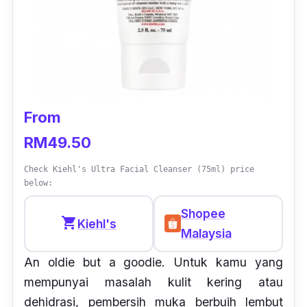
From
RM49.50
Check Kiehl's Ultra Facial Cleanser (75ml) price
below:
Shopee
shopping_cart
Kiehl's
Malaysia
An oldie but a goodie
. Untuk kamu yang
mempunyai masalah kulit kering atau
dehidrasi, pembersih muka berbuih lembut