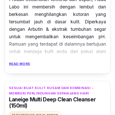
Labo ini membersih dengan lembut dan
berkesan menghilangkan kotoran yang
tersumbat jauh di dasar kulit. Diperkaya
dengan Arbutin & ekstrak tumbuhan segar
untuk mengembalikan keseimbangan pH.
Ramuan yang terdapat di dalamnya bertujuan
untuk menjaga kulit anda dari polusi alam
sekitar yang menyebabkan kekusaman dan
READ MORE
kekotoran.
Gunakan dua kali sehari, pada waktu siang
dan malam untuk membantu pengawalan
SESUAI BUAT KULIT KUSAM DAN KOMBINASI –
minyak berlebihan. Berkesan untuk elakkan
MEMBERI PERLINDUNGAN SEPANJANG HARI
Laneige Multi Deep Clean Cleanser
kulit menjadi kusam dan meningkatkan
(150ml)
kembali seri pada wajah anda.
PARTNERSHIP WITH
LANEIGE