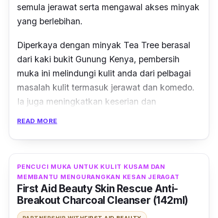
semula jerawat serta mengawal akses minyak
yang berlebihan.
Diperkaya dengan minyak
Tea Tree
berasal
dari kaki bukit Gunung Kenya, pembersih
muka ini melindungi kulit anda dari pelbagai
masalah kulit termasuk jerawat dan komedo.
Ia juga meningkatkan keserian dan
keseimbangan semulajadi kulit anda. Tak
READ MORE
perlu risau lagi masalah iritasi kulit!
PENCUCI MUKA UNTUK KULIT KUSAM DAN
MEMBANTU MENGURANGKAN KESAN JERAGAT
First Aid Beauty Skin Rescue Anti-
Breakout Charcoal Cleanser (142ml)
PARTNERSHIP WITH
FIRST AID BEAUTY