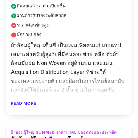
มีแถบแสดงความเปียกชื้น
add_circle
ผ่านการรับรองระดับสากล
add_circle
ราคาค่อนข้างสูง
remove_circle
มักขายยกลัง
remove_circle
ผ้าอ้อมผู้ใหญ่ เซ็นซี่ เป็นแพมเพิสคนแก่ แบบเทป
เหมาะสำหรับผู้สูงวัยที่มีคนคอยช่วยเหลือ ตัวผ้า
อ้อมมีแผ่น Non Woven อยู่ด้านบน และแผ่น
Acquisition Distribution Layer ที่ช่วยให้
ของเหลวกระจายตัว และป้องกันการไหลย้อนกลับ
และยังมีโพลีเมอร์เจล 2 ชั้น ช่วยในการดูดซับ
ของเหลวลงด้านล่างอย่างรวดเร็ว เหลือไว้เพียง
READ MORE
ความแห้งสบาย ผ้าอ้อมผู้ใหญ่ Sensi สามารถ
รองรับปัสสาวะได้ถึง 700 มล. หรือประมาณ 3-4
ครั้ง ขอบขากระชับ ยกสูงเพื่อไม่ให้เกิดการรั่วไหล
ผ้าอ้อมผู้ใหญ่ SUNMED ราคาน่าคบ ปลอดภัยและประหยัด
เทปกาวแน่นหนา ติดได้หลายครั้ง มีให้เลือกทั้ง