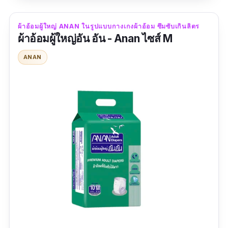
ล็อคอย่าแน่นหนา ส่วนเรื่องใส่สบายก็ไม่แพ้ใคร
เพราะมียางยืดตรงขอบขา เวลาใส่ผ้าอ้อมผู้ใหญ่
ผ้าอ้อมผู้ใหญ่ ANAN ในรูปแบบกางเกงผ้าอ้อม ซึมซับเกินลิตร
ผ้าอ้อมผู้ใหญ่อัน อัน - Anan ไซส์ M
ของ icare ก็จะช่วยลดการเสียดสีบริเวณขาหนีบ
ผิวหน้าของผ้าอ้อมมีความนุ่มละมุน ไม่ทำร้ายผิว
ANAN
รีวิวจากผู้ซื้อ :
ลองใช้แล้ว คุณภาพดี ราคาประหยัด
เทียบคุณภาพกับราคาถือว่าคุ้มค่า