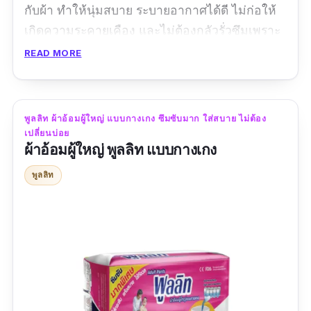
กับผ้า ทำให้นุ่มสบาย ระบายอากาศได้ดี ไม่ก่อให้
เกิดความระคายเคือง และไม่ต้องกลัวรั่วซึมเพราะ
แพมเพิสคนแก่ซันเมดมีขอบขาตั้งถึง 2 ชั้น พร้อม
READ MORE
ข้างในแพมเพิสก็ยังมีเจลที่ช่วยดับกลิ่นและลด
ความอับชื้นด้วย
พูลลิท ผ้าอ้อมผู้ใหญ่ แบบกางเกง ซึมซับมาก ใส่สบาย ไม่ต้อง
รีวิวจากผู้ซื้อ :
ใช้ดีมากค่ะ ซื้อให้พ่อหลายรอบแล้ว
เปลี่ยนบ่อย
ผ้าอ้อมผู้ใหญ่ พูลลิท แบบกางเกง
พูลลิท