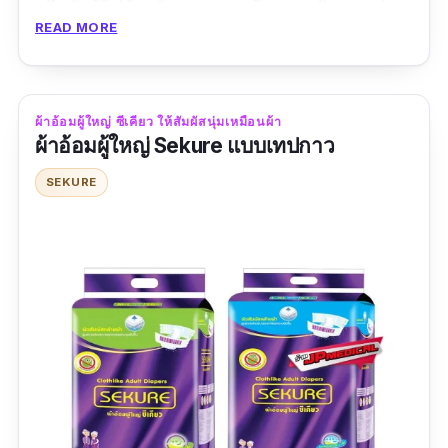
หรือคันก็ไม่ต้องกังวล เพราะเป็นแพมเพิสคนแก่
READ MORE
แบบแอนตี้แบคทีเรียที่ผ่านการทดสอบจากห้อง
ปฏิบัติการ เหมาะสำหรับผู้ที่กลั้นปัสสาวะไม่ได้และ
ผู้ป่วยติดเตียงหรือไม่สามารถช่วยเหลือตัวเองได้
ผ้าอ้อมผู้ใหญ่ ซีเคียว ให้สัมผัสนุ่มเหมือนผ้า
รีวิวจากผู้ซื้อ :
ชอบมากกกกก แผ่นใหญ่ ซึมซับได้ดี
ผ้าอ้อมผู้ใหญ่ Sekure แบบเทปกาว
ราคาประหยัด คุ้มค่ากับราคา
SEKURE