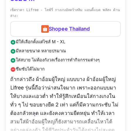
เช็คราคา Lifree - ไลฟ์รี่ กางเกงอัลตร้าสลิม แอนตี้แบค พลัส+ ด้าน
ล่าง:
Shopee Thailand
มีให้เลือกตั้งแต่ไซส์ M - XL
add_circle
มีหลายขนาด หลายปรมาณ
add_circle
ใส่สบาย ไม่ต้องกังวลเรื่องการทำกิจกรรมต่างๆ
add_circle
ซึมซับได้ไม่มาก
remove_circle
ถ้ากล่าวถึง ผ้าอ้อมผู้ใหญ่ แบบบาง ผ้าอ้อมผู้ใหญ่
Lifree รุ่นนี้ถือว่าน่าสนใจมาก เพราะออกแบบมา
ให้บางและเอวต่ำ ทำให้รู้สึกเหมือนใส่กางเกงใน
ทั่ว ๆ ไป ขอบยางยืด 2 เท่า แต่ก็มีความกระชับ ไม่
ต้องกลัวหลุด และยังคงความยืดหยุ่น ทำให้เวลา
สวมใส่ผ้าอ้อมผู้ใหญ่ก็ยังสามารถเคลื่อนไหวได้
อย่างคล่องตัว ใช้ชีวิตประจำวันได้อย่างไม่สะดุด