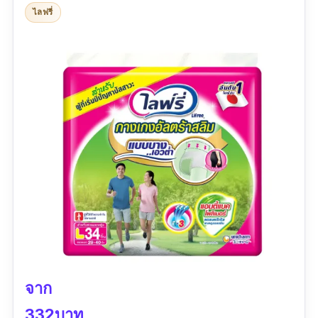
ไลฟรี่
จาก
332บาท