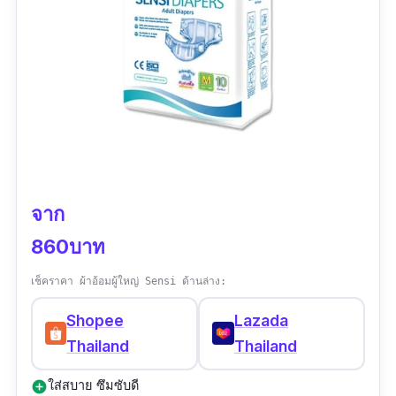
จาก
860บาท
เช็คราคา ผ้าอ้อมผู้ใหญ่ Sensi ด้านล่าง:
Shopee
Lazada
Thailand
Thailand
ใส่สบาย ซึมซับดี
add_circle