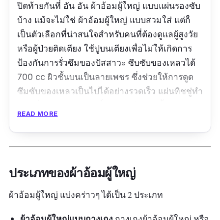
ปิดท้ายกันที่ อัน อัน ผ้าอ้อมผู้ใหญ่ แบบแผ่นรองซับ
บ้าง แม้จะไม่ใช่ ผ้าอ้อมผู้ใหญ่ แบบสวมใส่ แต่ก็
เป็นตัวเลือกที่น่าสนใจสำหรับคนที่ต้องดูแลผู้สูงวัย
หรือผู้ป่วยติดเตียง ใช้ปูบนเตียงเพื่อไม่ให้เกิดการ
ป้องกันการรั่วซึมของปัสสาวะ ซึบซับของเหลวได้
700 cc ผิวชั้นบนเป็นลายเพชร ซึ่งช่วยให้การดูด
ซึมซับของเหลวเป็นไปได้อย่างรวดเร็ว แผ่นทิชชู่ทำ
จากเยื่อกระดาษบริสุทธิ์ 100% มีหลายชั้น ช่วย
READ MORE
กระจายความเปียกชื้นได้รวดเร็ว มีเจลดูดซึม
ของเหลวครอบคลุมทั่วทั้งแผ่น ปัสสาวะจึงไม่ไหล
ย้อนกลับ แม้จะนอนพลิกตัวก็ไม่ต้องกังวล เพราะมี
แผ่นโพลีเอทิลีนคุณภาพสูงป้องกันการฉีกขาด และ
ประเภทของผ้าอ้อมผู้ใหญ่
ยังให้สัมผัสที่นุ่มสบาย
ผ้าอ้อมผู้ใหญ่ แบ่งคร่าวๆ ได้เป็น 2 ประเภท
รีวิวจากผู้ซื้อ :
คุณภาพดี ราคาเหมาะสม
ผ้าอ้อมผู้ใหญ่แบบกางเกง
กางเกงผ้าอ้อมผู้ใหญ่ หรือ