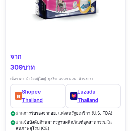
จาก
309บาท
เช็คราคา ผ้าอ้อมผู้ใหญ่ พูลลิท แบบกางเกง ด้านล่าง:
Shopee
Lazada
Thailand
Thailand
ผ่านการรับรองจากอย. แห่งสหรัฐอเมริกา (U.S. FDA)
add_circle
ผ่านข้อบังคับด้านมาตรฐานผลิตภัณฑ์อุตสาหกรรมใน
add_circle
สหภาพยุโรป (CE)