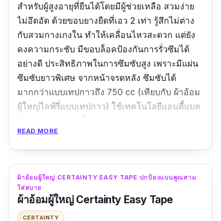
สำหรับผู้สูงอายุที่ยืนได้โดยมีผู้ช่วยเหลือ สวมง่าย
ไม่อึดอัด ด้วยขอบยางยืดที่เอว 2 เท่า รู้สึกไม่ต่าง
กับสวมกางเกงใน ทำให้เคลื่อนไหวสะดวก แต่ยัง
คงความกระชับ มีขอบล็อคป้องกันการรั่วซึมได้
อย่างดี ประสิทธิภาพในการซึมซับสูง เพราะมีแผ่น
ซึมซับยาวพิเศษ จากหน้าจรดหลัง ซึมซับได้
มากกว่าแบบเทปกาวถึง 750 cc (เทียบกับ ผ้าอ้อม
ผู้ใหญ่ไลฟ์รี่แบบเทปกาว) ใช้เทคโนโลยีแอนตี้แบค
โพลีเมอร์ ช่วยยับยั้งการเกิดแบคทีเรีย ลดสาเหตุ
READ MORE
ของการเกิดกลิ่นไม่พึงประสงค์เวลาใส่แพมเพิส
ผู้ใหญ่
รีวิวจากผู้ซื้อ :
ตัวสินค้ามั่นใจได้ 100% สั่งมาหลาย
ผ้าอ้อมผู้ใหญ่ CERTAINTY EASY TAPE ปกป้องแบบคูณสาม
รอบแล้ว และจะใช้อีก
ใส่สบาย
ผ้าอ้อมผู้ใหญ่ Certainty Easy Tape
CERTAINTY