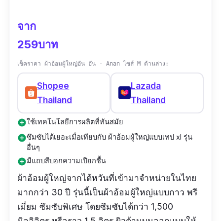
จาก
259บาท
เช็คราคา ผ้าอ้อมผู้ใหญ่อัน อัน - Anan ไซส์ M ด้านล่าง:
Shopee
Lazada
Thailand
Thailand
ใช้เทคโนโลยีการผลิตที่ทันสมัย
add_circle
ซึมซับได้เยอะเมื่อเทียบกับ ผ้าอ้อมผู้ใหญ่แบบเทป xl รุ่น
add_circle
อื่นๆ
มีแถบสีบอกความเปียกชื้น
add_circle
ผ้าอ้อมผู้ใหญ่จากไต้หวันที่เข้ามาจำหน่ายในไทย
มากกว่า 30 ปี รุ่นนี้เป็นผ้าอ้อมผู้ใหญ่แบบกาว พรี
เมี่ยม ซึมซับพิเศษ โดยซึมซับได้กว่า 1,500
มิลลิลิตร หรือราว 1.5 ลิตร ผิวด้านบนออกแบบให้