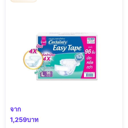
จาก
1,259บาท