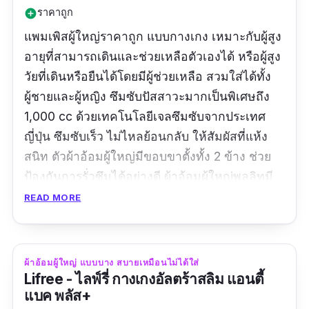
ราคาถูก
add_circle
แพมเพิสผู้ใหญ่ราคาถูก แบบกางเกง เหมาะกับผู้สูง
อายุที่สามารถเดินและช่วยเหลือตัวเองได้ หรือผู้สูง
วัยที่เดินหรือยืนได้โดยมีผู้ช่วยเหลือ สวมใส่ได้ทั้ง
ผู้ชายและผู้หญิง ซึมซับปัสสาวะมากเป็นพิเศษถึง
1,000 cc ด้วยเทคโนโลยีเจลซึมซับจากประเทศ
ญี่ปุ่น ซึมซับเร็ว ไม่ไหลย้อนกลับ ให้สัมผัสที่แห้ง
สนิท ตัวผ้าอ้อมผู้ใหญ่มีขอบขาตั้งทั้ง 2 ข้าง ช่วย
ป้องกันการรั่วซึมได้อย่างดี ผ้าอ้อมผู้ใหญ่พูลลิทมี
ความนุ่มสบาย ขอบเอวเป็นยางยืด กระชับ ใส่แล้ว
READ MORE
รู้สึกไม่ต่างกับใส่กางเกงใน จึงไม่อึดอัด
รีวิวจากผู้ซื้อ :
สินค้าดี ใช้ดี ใส่สบาย ไม่รัด ยาย
ผ้าอ้อมผู้ใหญ่ แบบบาง สบายเหมือนไม่ได้ใส่
ชอบ
Lifree - ไลฟ์รี่ กางเกงอัลตร้าสลิม แอนตี้
แบค พลัส+