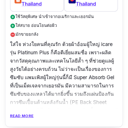
Thailand
Thailand
ใช้วัสดุพิเศษ นำเข้าจากอเมริกาและเยอรมัน
add_circle
ใส่สบาย อ่อนโยนต่อผิว
add_circle
มักขายยกลัง
remove_circle
ใส่ใจ ห่วงใยคนที่คุณรัก ด้วยผ้าอ้อมผู้ใหญ่ icare
รุ่น Platinum Plus ก็คือดีเยี่ยมสมชื่อ เพราะผลิต
จากวัสดุคุณภาพและเทคโนโลยีล้ำ ๆ ที่ช่วยดูแลผู้
สูงวัยได้อย่างครบถ้วน ไม่ว่าจะเป็นเรื่องของการ
ซึมซับ แพมเพิสผู้ใหญ่รุ่นนี้ก็มี Super Absorb Gel
ที่เป็นเม็ดเจลจากเยอรมัน มีความสามารถในการ
ซึมซับของเเหลวได้มากยิ่งขึ้น รวมถึงแผ่นป้องกัน
การซึมเปื้อนด้านหลังกันน้ำ (PE Back Sheet
Water Proof) ไม่ต้องกังวลถึงการซึมเปื้อน เพราะมี
READ MORE
ขอบขาตั้งพิเศษด้านในป้องกันการรั่วซึมด้านข้าง
ตัวผ้าอ้อมปรับขนาดได้ตามต้องการและเทปกาว