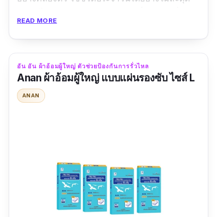
ซึมซับได้ 350 cc เหมาะสำหรับผู้ที่มีปัญหาเรื่อง
READ MORE
การปัสสาวะในระยะเริ่มต้น หรือผู้สูงอายุที่ยังเดิน
เหินหรือทำกิจกรรมต่าง ๆ เองได้สะดวก ใช้
เทคโนโลยีแอนตี้โพลีเมอร์ ลดการสะสมของ
อัน อัน ผ้าอ้อมผู้ใหญ่ ตัวช่วยป้องกันการรั่วไหล
แบคทีเรีย ยับยั้งการเกิดกลิ่นอับ มีตะเข็บด้านข้าง
Anan ผ้าอ้อมผู้ใหญ่ แบบแผ่นรองซับ ไซส์ L
ฉีกถอดง่าย ไม่เลอะ
ANAN
รีวิวจากผู้ซื้อ :
แม่ชอบรุ่นนี้มาก เพราะใส่ได้ตลอด
เหมือนกางเกงใน ไม่เหมือนผ้าอ้อม แม่เลยชอบ
มาก