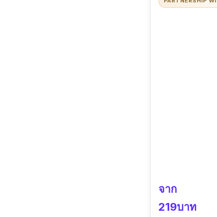
PARTNERSHIP W
จาก
219บาท