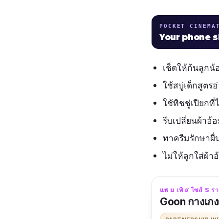
POCKET CINEMA
Your phone 
เช็ดให้ก้นลูกน
ใช้สบู่เด็กสูตร
ใช้ทิชชู่เปียก
รีบเปลี่ยนผ้าอ้
ทาครีมรักษาผื่
ไม่ให้ลูกใส่ผ้า
แพ ม เพิ ส ไซส์ S ราคา
Goon กางเกงผ