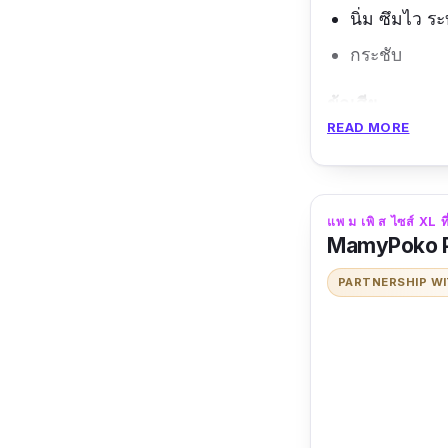
นิ่ม ซึมไว 
กระชับ
ข้อเสีย
READ MORE
ราคาแพง
แพ ม เพิ ส ไซส์ XL ที่ด
MamyPoko Pa
PARTNERSHIP W