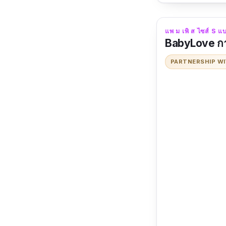
แพ ม เพิ ส ไซส์ S แบบ
BabyLove กาง
PARTNERSHIP W