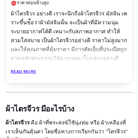
ราคาค่อนข้างสูง
remove_circle
ผ้าไตรจีวร อย่างดี เราจะนึกถึงผ้าไตรจีวร มัสลิน เพ
ราะขึ้นช่ือว่าผ้ามัสลินนั้น จะเป็นผ้าที่มีความนุ่ม
ระบายอากาศได้ดี เหมาะกับสภาพอากาศ ทำให้
สวมใส่สบาย เป็นผ้าไตรจีวรอย่างดี ราคาไม่สูงมาก
และให้คุณภาพที่คุ้มราคา มีการตัดเย็บที่ประณีตถูก
ตามหลักพระธรรมวินัย บรรจุมาในกล่องอย่างดี
เหมาะสำหรับการทำบุญในโอกาสต่าง ๆ ในกล่อง
READ MORE
ประกอบด้วยผ้าไตร ชุดใหญ่ 7 ชิ้น ได้แก่ จีวร สบง
อังสะ สังฆาติ ผ้ารัดอก รัดประคด และผ้าประเคน มี
สีเหลืองทองและสีพระราชทานให้เลือก พร้อมกับมี
ขนาด 1.90 เมตร และ 2 เมตร ให้เลือกได้ตาม
ผ้าไตรจีวร มีอะไรบ้าง
ความเหมาะสม
ผ้าไตรจีวร
คือ ผ้าที่พระสงฆ์ใช้นุ่งห่ม หรือ ผ้าเหลืองที่
รีวิวจากผู้ใช้จริง:
เราเห็นกันคุ้นตา โดยชื่อทางการเรียกกันว่า “ไตรจีวร”