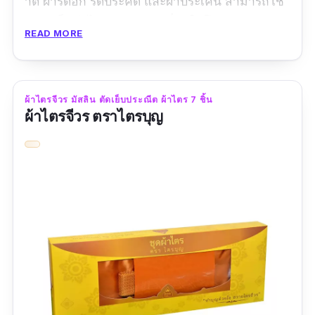
าติ ผ้ารัดอก รัดประคด และผ้าประเคน สามารถใช้
ถวายเป็นผ้าไตร สังฆทาน เนื่องในโอกาสวันสำคัญ
READ MORE
ทางพระพุทธศาสนา มีสีให้เลือก 2 สี คือ ผ้าไตร
จีวร สีพระราชทาน และผ้าไตรจีวรสีทองหรือเหลือง
ส้ม รุ่นนี้มีให้เลือกขนาดเดียวคือ ขนาดมาตรฐาน
ผ้าไตรจีวร มัสลิน ตัดเย็บประณีต ผ้าไตร 7 ชิ้น
1.90 เมตร
ผ้าไตรจีวร ตราไตรบุญ
รีวิวจากผู้ใช้จริง:
"ร้านจัดส่งสินค้าเร็วมาก ๆ แพ็คมาอย่างแน่นหนา
ดีมาก เนื้อผ้าดี ราคาถูกกว่าร้านอื่น ๆ ไม่ต้องแกะ
บับเบิ้ลก็รู้ว่าเยี่ยม สั่งกี่ครั้งประทับใจทุกครั้ง"