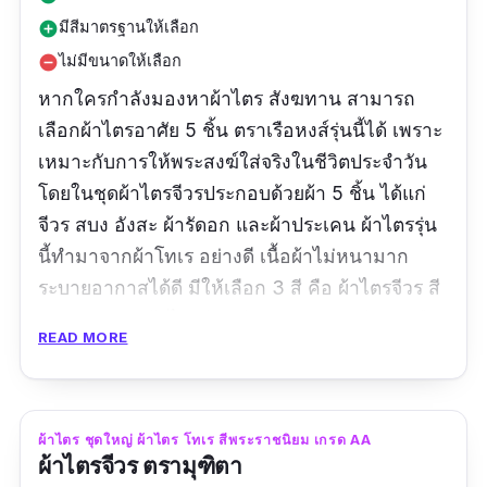
มีสีมาตรฐานให้เลือก
add_circle
ไม่มีขนาดให้เลือก
remove_circle
หากใครกำลังมองหาผ้าไตร สังฆทาน สามารถ
เลือกผ้าไตรอาศัย 5 ชิ้น ตราเรือหงส์รุ่นนี้ได้ เพราะ
เหมาะกับการให้พระสงฆ์ใส่จริงในชีวิตประจำวัน
โดยในชุดผ้าไตรจีวรประกอบด้วยผ้า 5 ชิ้น ได้แก่
จีวร สบง อังสะ ผ้ารัดอก และผ้าประเคน ผ้าไตรรุ่น
นี้ทำมาจากผ้าโทเร อย่างดี เนื้อผ้าไม่หนามาก
ระบายอากาสได้ดี มีให้เลือก 3 สี คือ ผ้าไตรจีวร สี
พระราชทาน ผ้าไตรจีวร สีแก่นบวร และสีทองหรือ
READ MORE
เหลืองส้ม ผ้าไตรรุ่นนี้มีขนาด 1.90 เมตร เหมาะกับ
พระสงฆ์ที่มีความสูงประมาณ 160 - 170
เซนติเมตร และน้ำหนักไม่เกิน 70 กิโลกรัม
ผ้าไตร ชุดใหญ่ ผ้าไตร โทเร สีพระราชนิยม เกรด AA
ผ้าไตรจีวร ตรามุฑิตา
รีวิวจากผู้ใช้จริง: