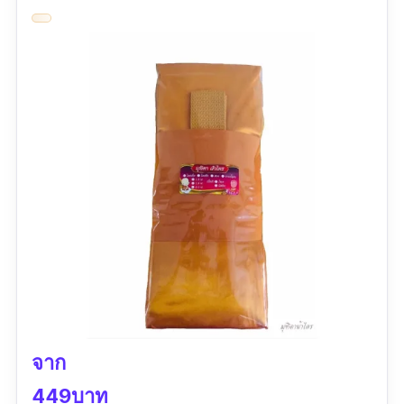
"ร้านส่งไวมาก แต่ลูกค้าเกือบลืมรีวิวค่ะ รีวิวช้าไป
หน่อย ผ้าดีมาก ซื้อมาทำบุญในวันเกิด เลือกสีทอง
เพราะพระที่เดินบิณฑบาตเช้า ท่านใส่สีทอง เวลา
จะทำบุญไว้อุดหนุนใหม่นะคะ"
จาก
449บาท