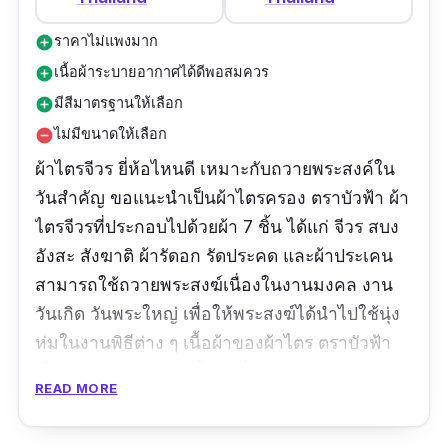
ราคาไม่แพงมาก
add_circle
เนื้อผ้าระบายอากาศได้ดีพอสมควร
add_circle
มีสีมาตรฐานให้เลือก
add_circle
ไม่มีขนาดให้เลือก
remove_circle
ผ้าไตรจีวร ยี่ห้อไหนดี เหมาะกับถวายพระสงค์ใน
วันสำคัญ ขอแนะนำเป็นผ้าไตรครอง ตราบัวฟ้า ผ้า
ไตรจีวรที่ประกอบไปด้วยผ้า 7 ชิ้น ได้แก่ จีวร สบง
อังสะ สังฆาติ ผ้ารัดอก รัดประคด และผ้าประเคน
สามารถใช้ถวายพระสงฆ์เนื่องในงานมงคล งาน
วันเกิด วันพระใหญ่ เพื่อให้พระสงฆ์ได้นำไปใช้นุ่ง
ห่มในงานพิธีต่าง ๆ เนื้อผ้าของผ้าไตร ตราบัวฟ้า
เป็น ผ้าไตร โทเร คือเนื้อผ้าที่มีลักษณะคล้ายชุด
READ MORE
นักเรียน มีความนุ่มปานกลาง ไม่หนามาก
สามารถระบายอากาศได้ดีพอสมควร เหมาะกับ