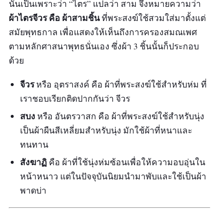
นั้นเป็นเพราะว่า “ไตร” แปลว่า สาม จึงหมายความว่า
"ชุดผ้าไตรใส่กล่องป้องกันมาอย่างดี กล่องข้างใน
ผ้าไตรจีวร คือ ผ้าสามชิ้น
ที่พระสงฆ์ใช้สวมใส่มาตั้งแต่
อยู่ในสภาพดี สีและขนาดตรงตามที่สั่ง ค่าส่งไม่
สมัยพุทธกาล เพื่อแสดงให้เห็นถึงการครองสมณเพศ
แพง ผ้าไตรสีสวย ซื้อร้านนี้หลายครั้งแล้ว มีคูปอง
ตามหลักศาสนาพุทธนั่นเอง ซึ่งผ้า 3 ชิ้นนั้นก็ประกอบ
ส่วนลดด้วย"
ด้วย
จีวร
หรือ อุตราสงค์ คือ ผ้าที่พระสงฆ์ใช้สำหรับห่ม ที่
เราชอบเรียกติดปากกันว่า จีวร
สบง
หรือ อันตรวาสก คือ ผ้าที่พระสงฆ์ใช้สำหรับนุ่ง
เป็นผ้าผืนสีเหลี่ยมสำหรับนุ่ง มักใช้ผ้าที่หนาและ
ทนทาน
สังฆาฏิ
คือ ผ้าที่ใช้นุ่งห่มซ้อนเพื่อให้ความอบอุ่นใน
หน้าหนาว แต่ในปัจจุบันนิยมนำมาพับและใช้เป็นผ้า
พาดบ่า