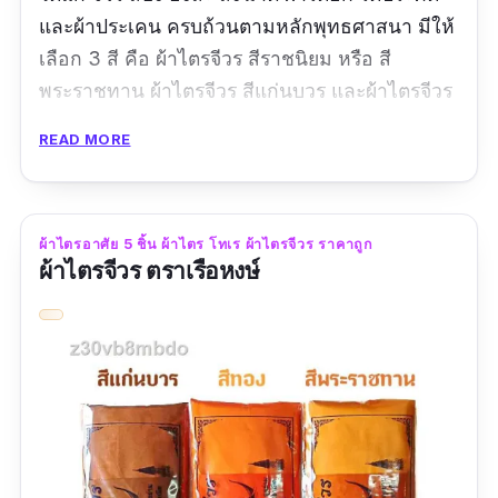
และผ้าประเคน ครบถ้วนตามหลักพุทธศาสนา มีให้
เลือก 3 สี คือ ผ้าไตรจีวร สีราชนิยม หรือ สี
พระราชทาน ผ้าไตรจีวร สีแก่นบวร และผ้าไตรจีวร
สีทองหรือเหลืองส้ม และยังมีให้เลือกหลายขนาด
READ MORE
ตั้งแต่ 1.90 - 2.20 ม. ทำให้สามารถเลือกให้เหมาะ
สมกับรูปร่างของพระสงฆ์ที่เราต้องการถวาย เป็น
ผ้าไตร โทเร ที่ผ่านการตัดเย็บอย่างดี เนื้อผ้าไม่หนา
ผ้าไตรอาศัย 5 ชิ้น ผ้าไตร โทเร ผ้าไตรจีวร ราคาถูก
จนเกินไป เหมาะสำหรับสวมใส่ในฤดูร้อน
ผ้าไตรจีวร ตราเรือหงษ์
รีวิวจากผู้ใช้จริง:
"ได้รับสินค้าแล้วสินค้ามีการจัดส่งเร็วมากๆค่ะ ผ้า
ไตรเต็มร้านนี้ราคาไม่แพงค่ะเมื่อเทียบกับร้านค้า
ทั่วไป ร้านค้า จัดส่งเร็วดีค่ะ"