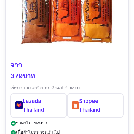
จาก
379บาท
เช็คราคา ผ้าไตรจีวร ตราเรือหงษ์ ด้านล่าง:
Lazada
Shopee
Thailand
Thailand
ราคาไม่แพงมาก
add_circle
เนื้อผ้าไม่หนาจนเกินไป
add_circle