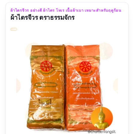
การนุ่งห่มในระยะสั้น หรือ ผู้ที่ต้องการประหยัด
ผ้าไตรจีวร อย่างดี ผ้าไตร โทเร เนื้อผ้าเบา เหมาะสำหรับฤดูร้อน
เพราะเป็นผ้าที่มีราคาถูกที่สุด ผ้าไรตรจีวรรุ่นนี้มี
ผ้าไตรจีวร ตราธรรมจักร
ขนาด 1.90 เมตร เหมาะกับพระสงฆ์ที่มีความสูง
ประมาณ 160 - 170 เซนติเมตร และน้ำหนักไม่เกิน
70 กิโลกรัม และมีให้เลือก 3 สี คือ สีราชนิยม สี
แก่นบวร และ สีทองหรือสีส้ม เป็นอีกหนึ่งผ้าไตร
จีวร ราคาถูก แต่คุณภาพคุ้มค่า
รีวิวจากผู้ใช้จริง:
"สินค้าดี ส่งไว ใช้ได้ทันเวลาพอดี ตอนแรกคิดว่า
จะขับไปซื้อแต่ในเว็บราคาถูกกว่า สะดวกกว่า
แนะนำซื้อในเว็บ ร้านค้าให้คำปรึกษาดี สามารถ
สอบถามได้ตลอด สินค้ามีคุณภาพ เจ้าของร้าน
บอกว่าเปลี่ยนสินค้าได้ถ้ามีตำหนิ แนะนำร้านนี้
ครับ"