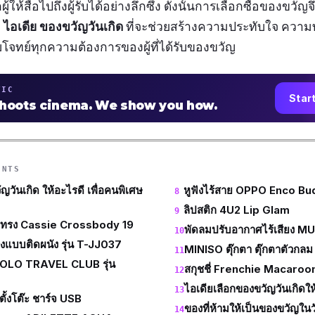
ให้สื่อไปถึงผู้รับได้อย่างลึกซึ้ง ดังนั้นการเลือกซื้อของขวั
ไอเดีย
ของขวัญวันเกิด
ำ
ที่จะช่วยสร้างความประทับใจ ความทร
อบโจทย์ทุกความต้องการของผู้ที่ได้รับของขวัญ
TIC
Star
shoots cinema. We show you how.
ENTS
ญวันเกิด ให้อะไรดี เพื่อคนพิเศษ
หูฟังไร้สาย OPPO Enco Bu
ลิปสติก 4U2 Lip Glam
ทรง Cassie Crossbody 19
พัดลมปรับอากาศไร้เสียง MU
อางแบบติดผนัง รุ่น T-JJ037
MINISO ตุ๊กตา ตุ๊กตาตัวกล
 POLO TRAVEL CLUB รุ่น
สกุชชี่ Frenchie Macaro
ไอเดียเลือกของขวัญวันเกิดใ
้งโต๊ะ ชาร์จ USB
ของที่ห้ามให้เป็นของขวัญในว