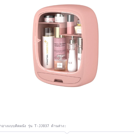
องสำอางแบบติดผนัง รุ่น T-JJ037 ด้านล่าง: