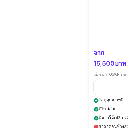
จาก
15,500บาท
เช็คราคา COACH กระ
วัสดุคุณภาพดี
add_circle
ดีไซน์สวย
add_circle
มีสายให้เปลี่ยน
add_circle
ราคาค่อนข้างสู
remove_circle