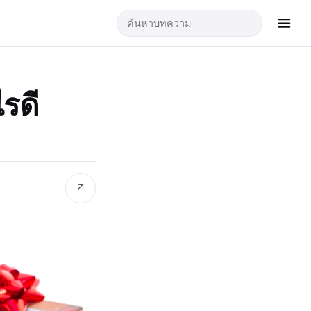
รดี
↗