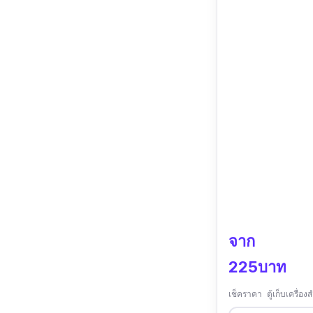
จาก
225บาท
เช็คราคา ตู้เก็บเครื่