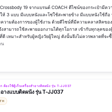
e Crossbody 19 จากแบรนด์ COACH
ดีไซน์ของกระเป๋ามีคว
ให้ 3 แบบ มีแบบหนังและโซ่ใช้สะพายข้าง มีแบบหนังใช้ถื
มความต้องการของผู้ใช้งาน ด้วยดีไซน์ที่มีความคลาสสิคของ
ึงสามารถใช้สะพายออกงานได้ทุกโอกาส เข้ากับทุกลุคของผู้
่ดี เหมาะสำหรับผู้หญิงวัยผู้ใหญ่ ดังนั้นจึงไม่ควรพลาดที่จะซื
าน
8.2 x 16.5 เซนติเมตร
:
กระเป๋าสวยมากเลยค่ะ คุ้มมาก ๆ
ก ต้องใช้ตู้เก็บเครื่องสำอางติดผนัง รุ่น T-JJ037
งสำอางแบบติดผนัง รุ่น T-JJ037
ITH