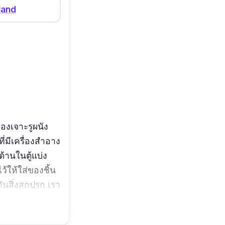
land
้องเจาะรูผนัง
ี่มีเครื่องสำอาง
้านในตู้แบ่ง
ไว้ให้ใส่ของชิ้น
กันสิ่งสกปรก เรา
ะมีประโยชน์ใน
ณแม่ พี่สาว แฟน