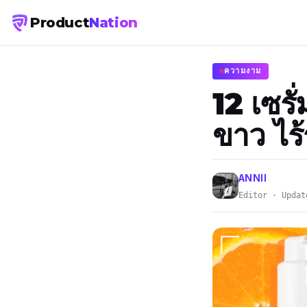
Product
Nation
ความงาม
12 เซรั่
ขาว ไร้
ANNII
Editor · Updat