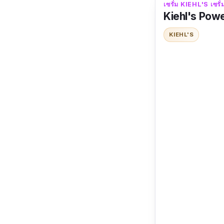
เซรั่ม KIEHL'S เซรั่
Kiehl's Pow
KIEHL'S