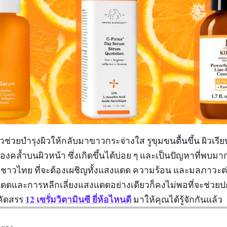
ัวช่วยบำรุงผิวให้กลับมาขาวกระจ่างใส รูขุมขนตื้นขึ้น ผิวเรี
คล้ำบนผิวหน้า ซึ่งเกิดขึ้นได้บ่อย ๆ และเป็นปัญหาที่พบมาก
ราชาวไทย ที่จะต้องเผชิญทั้งแสงแดด ความร้อน และมลภาวะต่า
นแดดและการหลีกเลี่ยงแสงแดดอย่างเดียวก็คงไม่พอที่จะช่วย
12 เซรั่มวิตามินซี ยี่ห้อไหนดี
้คัดสรร
มาให้คุณได้รู้จักกันแล้ว