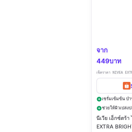
จาก
449บาท
เช็คราคา NIVEA EXT
เซรั่มเข้มข้น บ
add_circle
ช่วยให้ผิวเปล่งปล
add_circle
นีเวีย เอ็กซ์ตร
EXTRA BRIGHT 