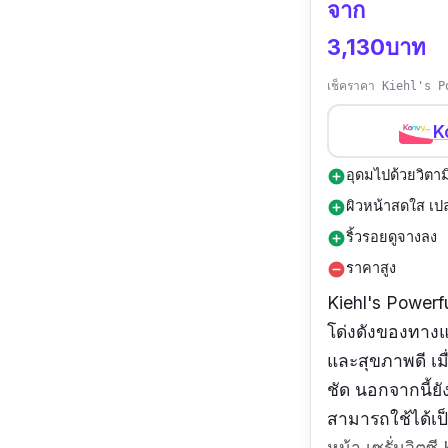
จาก
3,130บาท
เช็คราคา Kiehl's P
K
อุดมไปด้วยวิตาม
add_circle
ผิวหน้าสดใส เปล่
add_circle
ริ้วรอยดูจางลง
add_circle
ราคาสูง
remove_circle
Kiehl's Powerfu
โด่งดังของทางแบร
และสุขภาพดี เมื
ชัด นอกจากนี้ยั
สามารถใช้ได้เป็
หน้า เซรั่มวิตซี