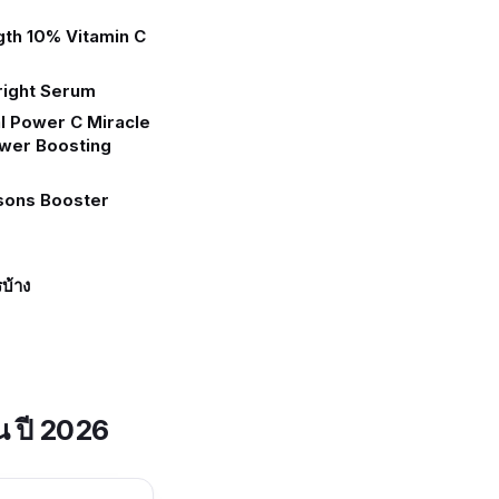
gth 10% Vitamin C
right Serum
al Power C Miracle
wer Boosting
sons Booster
รบ้าง
ขน ปี 2026