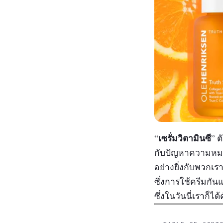
เซรั่มวิตามินซี
“
” ต
กับปัญหาความหมอง
อย่างยิ่งกับพวกเ
ซึ่งการใช้ครีมกั
ซึ่งในวันนี่เราก็ได