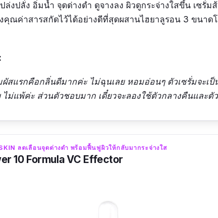
ปล่งปลั่ง อิ่มน้ำ จุดด่างดำ ดูจางลง ผิวดูกระจ่างใสขึ้น เซรั่มส
คุณค่าสารสกัดไว้ได้อย่างดีที่สุดผสานไฮยาลูรอน 3 ขนาดโมเล
:
สัมผัสแรกคือกลิ่นดีมากค่ะ ไม่ฉุนเลย หอมอ่อนๆ ตัวเซรั่มจะเป
บ ไม่แพ้ค่ะ ส่วนตัวชอบมาก เดี๋ยวจะลองใช้ตัวกลางคืนและตัว
S SKIN ลดเลือนจุดด่างดำ พร้อมฟื้นฟูผิวให้กลับมากระจ่างใส
wer 10 Formula VC Effector