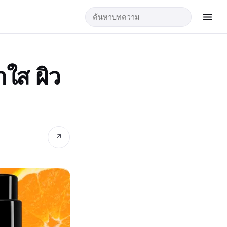
าใส ผิว
↗