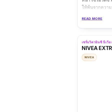
ให้พ้นจากความร
ข้นสีขาว แต่เมื
READ MORE
หอมอ่อน ๆ ที่ไ
รีวิวจากผู้ใช้จริง
เซรั่มวิตามินซี นีเว
"
ของเค้าใช้ดีจร
NIVEA EXTR
จนเพื่อนๆ ต้องใช
NIVEA