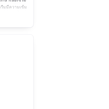
ครีมมีความเข้ม
ร้อมกับกลิ่น
ะชับและสดใสขึ้น