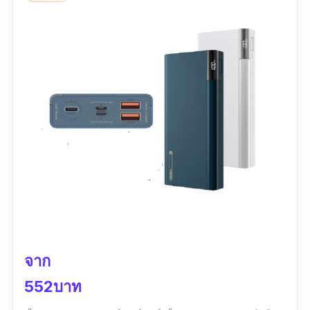
จาก
552บาท