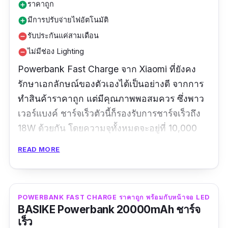
ราคาถูก
add_circle
มีการปรับจ่ายไฟอัตโนมัติ
add_circle
รับประกันแค่สามเดือน
remove_circle
ไม่มีช่อง Lighting
remove_circle
Powerbank Fast Charge จาก Xiaomi ที่ยังคง
รักษาเอกลักษณ์ของตัวเองได้เป็นอย่างดี จากการ
ทำสินค้าราคาถูก แต่มีคุณภาพพอสมควร ซึ่งพาว
เวอร์แบงค์ ชาร์จเร็วตัวนี้ก็รองรับการชาร์จเร็วถึง
18W ด้วยกัน โดยความจุทั้งหมดจะอยู่ที่ 10,000
mAh เลยทีเดียว สำหรับช่องเสียบทั้งสามของ
READ MORE
อุปกรณ์นี้ก็จะแบ่งเป็น USB-A สองช่องกับ USB-C
หนึ่งช่องและยังสามารถชาร์จพร้อมกันแบบไม่มี
ปัญหา ส่วนตัวแบตเตอรี่สำรองก็ไม่ได้ใช้เวลาชาร์จ
POWERBANK FAST CHARGE ราคาถูก พร้อมกับหน้าจอ LED
นานเท่าไหร่นัก
BASIKE Powerbank 20000mAh ชาร์จ
เร็ว
รีวิว :
ได้รับสินค้าแล้ว จัดส่งรวดเร็ว แพ็คสินค้ามา