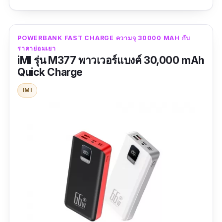
LED บนหน้าจอเพื่อบอกสถานะให้เข้าใจโดยง่าย
อีกด้วย พร้อมวัสดุที่มีความทนทานไม่น้อยเช่นกัน
POWERBANK FAST CHARGE ความจุ 30000 MAH กับ
ราคาย่อมเยา
รีวิว :
ใช้ดี ชาร์จเร็ว เข้าเร็ว ขนาดพอเหมาะ น้ำ
iMI รุ่น M377 พาวเวอร์แบงค์ 30,000 mAh
หนักก็ประมานนึงแต่ไม่ใช่ปัญหา E30 ใช้แล้วผ่าน
Quick Charge
ตัวนั้ ผ่านเช่นกัน E37 เหลือ เทสE36 อีกตัวนึง
IMI
ตระกูลนี้บอกเลยว่าดีมาก
ที่เหลือภาพบรรยายเอาเองละกัน