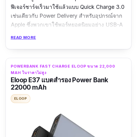
ฟีเจอร์ชาร์จเร็วมาใช้แล้วแบบ Quick Charge 3.0
เช่นเดียวกับ Power Delivery สำหรับอุปกรณ์จาก
Apple ซึ่งพวกเขาใช้พอร์ทยอดนิยมอย่าง USB-A
และ USB-C ที่รองรับอุปกรณ์ต่อแบรนด์ต่าง ๆ ส่วน
READ MORE
ด้านการชาร์จแบตเตอรี่ตัวนี้ก็ยังสามารถใช้ทั้งสาย
Micro USB, USB-C หรือเสียบเข้ากับอุปกรณ์จ่าย
ไฟอื่นได้เช่นกัน
POWERBANK FAST CHARGE ELOOP ขนาด 22,000
MAH ในราคาไม่สูง
รีวิว :
ดีจ้า น้องบอกว่าดีๆ ใช้เวลาในการขนส่ง 2-3
Eloop E37 แบตสำรอง Power Bank
วัน ไม่ช้า แล้วก็ไม่เร็ว ถ่อว่าดีค่ะ ราคาไม่แพง
22000 mAh
เอื้อมถึงและประสิทธิภาพของสิ่งของถือว่าดี
ELOOP