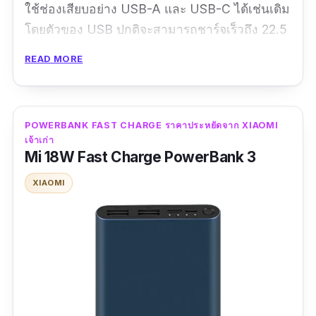
ใช้ช่องเสียบอย่าง USB-A และ USB-C ได้เช่นเดิม
โดยตัวของ USB ปกติจะสามารถชาร์จเร็วถึง 22.5
วัตต์ด้วยกัน ส่วนทาง Type C จะชาร์จได้น้อยกว่า
READ MORE
ที่ 20 วัตต์ นอกจากนี้ power bank ชาร์จเร็วของ
พวกเขายังทำขาตั้งเข้ามาเพื่อใช้ดูอัตรการชาร์จที่
สะดวกสำหรับคนที่กำลังทำกิจกรรมอื่นอยู่นั่นเอง
POWERBANK FAST CHARGE ราคาประหยัดจาก XIAOMI
เจ้าเก่า
รีวิว :
การชนส่งสินค้ารวดเร็ว รอไม่นาน ก่อนจะมา
Mi 18W Fast Charge PowerBank 3
ส่ง ทาง DHL โทรมาบอกก่อน การห่อสินค้ามี
XIAOMI
ความแน่นหนาดี เมื่อแกะสินค้าออกมา พบว่ามี
รอยตำหนิอยู่เล็กน้อย โดยรวมไม่มีผลต่อการใช้
งาน รูปทรงดี พกพาง่าย ไม่ใหญ่ไม่เล็กจนเกินไป
ปริมาณแบตกำลังดี