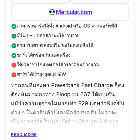
Mercular.com
สามารถชาร์จได้ทั้ง Android หรือ iOS จากพอร์ทที่มี
add_circle
มีไฟ LED บอกสถานะใช้งานง่าย
add_circle
สามารถตรวจสอบปริมาณไฟคงเหลือได้
add_circle
ชาร์จได้พร้อมกันสองเครื่อง
add_circle
ใช้เวลาชาร์จแบตเตอรี่สำรองค่อนข้างนาน
remove_circle
ชาร์จได้เร็วสูงสุดแค่ 18W
remove_circle
หากคนที่มองหา Powerbank Fast Charge ก็คง
ต้องหันมามองทาง Eloop รุ่น E37 ได้เช่นกัน
แม้ว่าความจุอาจไม่มากเท่า E29 แต่ทว่าฟังค์ชั่น
ต่าง ๆ ในตัวสินค้ายังคงมีอยู่ครบครัน ไม่ว่าจะ
เป็นการชาร์จเร็วแบบ Quick Charge 3.0 จาก
Samsung หรือ Power Delivery ของ Apple ที่ใช้
READ MORE
งานได้เป็นอย่างดี อีกทั้งพวกเขายังออกแบบไฟ