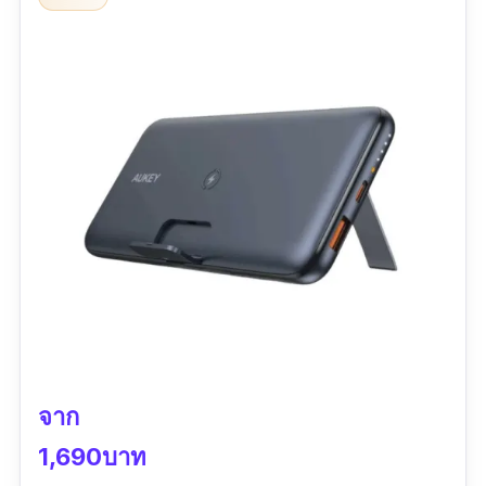
4-5 ชม. ชาร์ตไฟเข้าและออก max type C
ประมาณ18 w ชาร์ตมือถือเข้าเร็ว คุ้มค่าครับ
จาก
1,690บาท