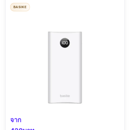
อย่างดี รูปร่างผลิตภัณฑ์ สวยงาม บางเหมาะมือ
BASIKE
เหมาะสำหรับการพกติดตัว พอใจค่ะ
จาก