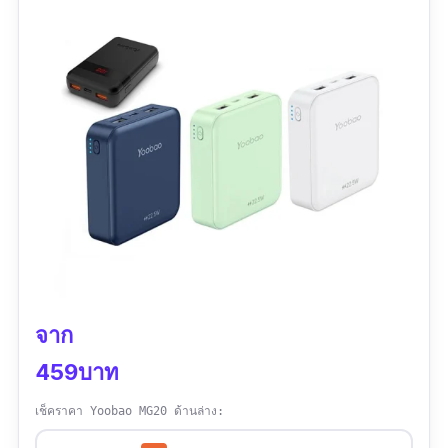
จาก
459บาท
เช็คราคา Yoobao MG20 ด้านล่าง: