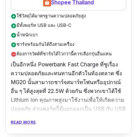
Shopee Thailand
ใช้วัสดุได้มาตรฐานความปลอดภัยสูง
add_circle
มีทั้งพอร์ท USB และ USB-C
add_circle
น้ำหนักเบา
add_circle
ชาร์จพร้อมกันได้ถึงสามเครื่อง
add_circle
ต้องการวัตต์ที่ชาร์จได้ไวกว่านี้ควรเลือกรุ่นอื่นแทน
remove_circle
เป็นอีกหนึ่ง Powerbank Fast Charge ที่ชูเรื่อง
ความปลอดภัยและทนทานอีกตัวในท้องตลาด ซึ่ง
MG20 นั้นสามารถชาร์จสมาร์ทโฟนหรืออุปกรณ์
อื่น ๆ ได้สูงสุดที่ 22.5W ด้วยกัน ซึ่งพวกเขาได้ใช้
Lithium Ion คุณภาพสูงมาใช้งานเพื่อให้เกิดความ
ปลอดภัย ส่วนพอร์ทก็มีแยกออกเป็น USB กับ USB
ที่พอสำหรับการชาร์จแบตในหลาย ๆ รุ่น นอกจากนี้
READ MORE
ยังซัพพอร์ทก็ชาร์จเร็วในหลายระบบในช่วงเวลาที่
แตกต่างกัน