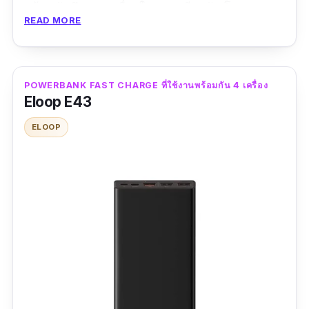
พร้อมกันถึงสามเครื่องในเวลาเดียวกัน โดยระบบ
READ MORE
กันความร้อนในตัวก็ยังรักษาความปลอดภัยได้เป็น
อย่างดี
รีวิว :
ใช้ดีค่ะ แต่หนักไปนิดนีง ชาทเข้าไว แบตทน
POWERBANK FAST CHARGE ที่ใช้งานพร้อมกัน 4 เครื่อง
Eloop E43
มาก ถ้าชาทไปเล่นไปอาจจะได้ประมาณ2ครั้งได้
ใช้ดีค่ะ
ELOOP