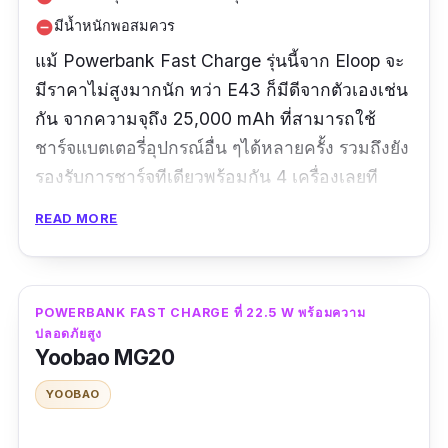
มีน้ำหนักพอสมควร
remove_circle
แม้ Powerbank Fast Charge รุ่นนี้จาก Eloop จะ
มีราคาไม่สูงมากนัก ทว่า E43 ก็มีดีจากตัวเองเช่น
กัน จากความจุถึง 25,000 mAh ที่สามารถใช้
ชาร์จแบตเตอรี่อุปกรณ์อื่น ๆได้หลายครั้ง รวมถึงยัง
รองรับการชาร์จทีเดียวพร้อมกัน 4 เครื่องเลยที
เดียว ส่วนการชาร์จใน USB-C ก็สามารถได้ที่
READ MORE
18W (แบบใหม่ทำได้ที่ 30W แล้ว ตัวใหม่จะดีกว่า)
รีวิว :
คุณภาพดีมากค่ะ จัดส่งไว แนะนำเลย
POWERBANK FAST CHARGE ที่ 22.5 W พร้อมความ
ปลอดภัยสูง
Yoobao MG20
YOOBAO