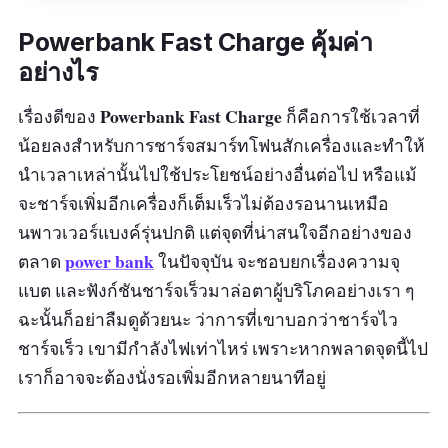
Powerbank Fast Charge คุ้มค่า
รีวิว :
ส่งสินค้าได้รวดเร็ว ทันใจ แพคสินค้าดีมาก ผู้
อย่างไร
ขายให้ข้อมูลบริการดี แล้วจะอุดหนุนเพิ่มอีก
แน่นอนครับขอบคุณครับ
Powerbank Fast Charge
เรื่องดีของ
ก็คือการใช้เวลาที่
น้อยลงสำหรับการชาร์จสมาร์ทโฟนสักเครื่องและทำให้
นำเวลาเหล่านั้นไปใช้ประโยชน์อย่างอื่นต่อไป หรือแม้
จะชาร์จเพิ่มอีกเครื่องก็เต็มเร็วไม่ต้องรอนานเหมือ
นพาวเวอร์แบงค์รุ่นปกติ แต่จุดที่น่าสนใจอีกอย่างของ
power bank
ตลาด
ในปัจจุบัน จะชอบยกเรื่องความจุ
แบต และฟังก์ชันชาร์จเร็วมาล่อตาผู้บริโภคอย่างเรา ๆ
ฉะนั้นก็อย่าลืมดูด้วยนะ ว่าการที่เขาบอกว่าชาร์จไว
ชาร์จเร็ว เขามีกำลังไฟเท่าไหร่ เพราะหากพลาดจุดนี้ไป
เราก็อาจจะต้องนั่งรอเพิ่มอีกหลายนาทีอยู่