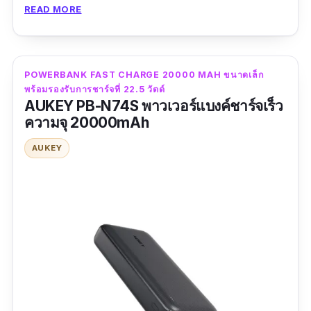
เร็วผ่านสาย Type C ก็ยังทำได้ถึง 22.5W รวมถึง
READ MORE
การใช้ Quick Charge 3.0 ก็ยังใช้ได้ผ่านพอร์ททั้ง
Micro USB, Lightning และ Type-C เช่นกัน ด้าน
ความปลอดภัยอุปกรณ์จาก Remax ก็ยังมี
POWERBANK FAST CHARGE 20000 MAH ขนาดเล็ก
มาตรฐานจากสากลอีกด้วย
พร้อมรองรับการชาร์จที่ 22.5 วัตต์
AUKEY PB-N74S พาวเวอร์แบงค์ชาร์จเร็ว
รีวิว :
ส่งเร็วมาก ใช้งานได้ดีมาก ชาจร์เร็วตามที่
ความจุ 20000mAh
เขียนไว้ ที่เห็นในคริปคือแบต85%มันจะไม่ฟาตชา
AUKEY
จร์ แต่ลองตอนแบตไกล้จะหมด ขึ้นชาจร์
เร็ว2865ma ถือว่าไฟแรง วัสดุคุณภาพ รวมไป
เกินราคาครับ