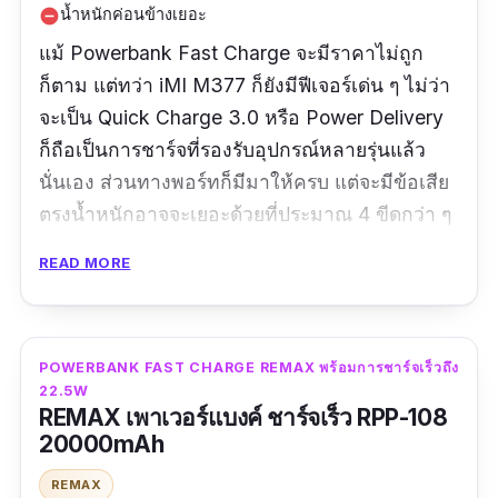
น้ำหนักค่อนข้างเยอะ
remove_circle
แม้ Powerbank Fast Charge จะมีราคาไม่ถูก
ก็ตาม แต่ทว่า iMI M377 ก็ยังมีฟีเจอร์เด่น ๆ ไม่ว่า
จะเป็น Quick Charge 3.0 หรือ Power Delivery
ก็ถือเป็นการชาร์จที่รองรับอุปกรณ์หลายรุ่นแล้ว
นั่นเอง ส่วนทางพอร์ทก็มีมาให้ครบ แต่จะมีข้อเสีย
ตรงน้ำหนักอาจจะเยอะด้วยที่ประมาณ 4 ขีดกว่า ๆ
ด้านระหว่างชาร์จแบตเตอรี่ก็ยังมีไฟบอกสถานะว่า
READ MORE
มีกี่เปอร์เซนต์แล้วนั่นเอง
รีวิว :
ได้รับมา มีไฟอยู่ 75% ลองใช้จนหมด ชาร์จ
โทรศัพท์ได้ 3 ครั้ง แล้วมาชาร์จเข้าใหม่ตามรูปใช้
POWERBANK FAST CHARGE REMAX พร้อมการชาร์จเร็วถึง
22.5W
เวลา 18 ชั่วโมง เต็ม 100% การส่งร้านส่งเร็วมาก
REMAX เพาเวอร์แบงค์ ชาร์จเร็ว RPP-108
20000mAh
REMAX