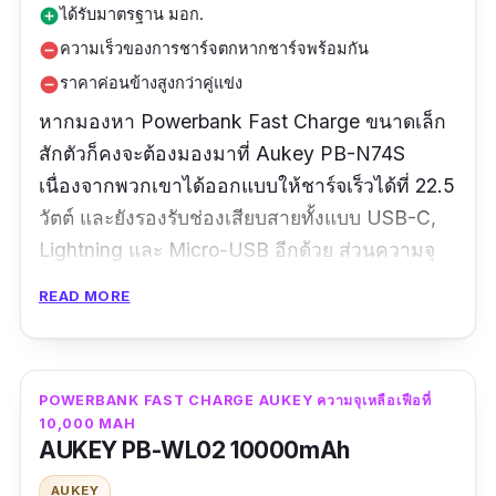
ได้รับมาตรฐาน มอก.
add_circle
ความเร็วของการชาร์จตกหากชาร์จพร้อมกัน
remove_circle
ราคาค่อนข้างสูงกว่าคู่แข่ง
remove_circle
หากมองหา Powerbank Fast Charge ขนาดเล็ก
สักตัวก็คงจะต้องมองมาที่ Aukey PB-N74S
เนื่องจากพวกเขาได้ออกแบบให้ชาร์จเร็วได้ที่ 22.5
วัตต์ และยังรองรับช่องเสียบสายทั้งแบบ USB-C,
Lightning และ Micro-USB อีกด้วย ส่วนความจุ
ทั้งหมดของ power bank ชาร์จเร็วก็อยู่ที่ 20,000
READ MORE
mAh ซึ่งเพียงพอต่อการใช้งานอย่างแน่นอน โดย
พวกเขารองรับการชาร์จเร็วจาก Samsung,
Huawei และ Sony เช่นเดียวกับการชาร์จพร้อมกัน
POWERBANK FAST CHARGE AUKEY ความจุเหลือเฟือที่
ได้ถึงสองเครื่องอีกด้วย
10,000 MAH
AUKEY PB-WL02 10000mAh
รีวิว :
ส่งเร็ว ชาร์ตให้เต็ม พาวเวอร์แบ้ง ประมาณ
AUKEY