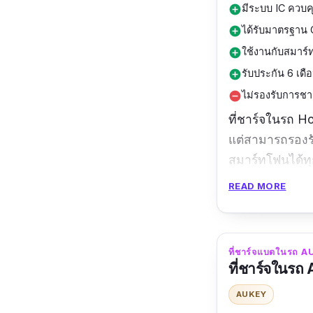
มีระบบ IC ควบ
add_circle
ได้รับมาตรฐาน 
add_circle
ใช้งานกับสมาร์ท
add_circle
รับประกัน 6 เดื
add_circle
ไม่รองรับการชา
remove_circle
ที่ชาร์จในรถ Ho
แต่สามารถรองร
สมาร์ทโฟนได้ทุก
อะลูมิเนียม ทำใ
READ MORE
ช่อง และที่พิเศษ
จ่ายกระแสไฟที่
กระแสไฟเข้าไปท
ที่ชาร์จแบตในรถ A
ที่ชาร์จในรถ
รีวิว :
ดีจริงค่ะ
แนะนำร้านนี้ค่
AUKEY