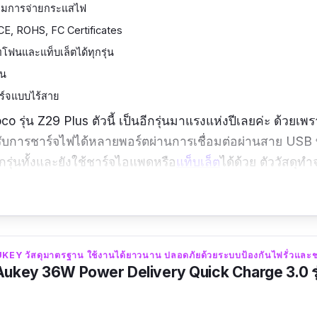
คุมการจ่ายกระแสไฟ
CE, ROHS, FC Certificates
โฟนและแท็บเล็ตได้ทุกรุ่น
อน
ร์จแบบไร้สาย
co รุ่น Z29 Plus ตัวนี้ เป็นอีกรุ่นมาแรงแห่งปีเลยค่ะ ด้วย
ับการชาร์จไฟได้หลายพอร์ตผ่านการเชื่อมต่อผ่านสาย USB 
รุ่นทั้งและยังใช้ชาร์จไอแพดหรือ
แท็บเล็ต
ได้ด้วย ตัววัสดุ
ห้มีรูปลักษณ์เรียบหรู มาพร้อมกับช่องเสียบพอร์ต 2 ช่องและมีช่
สุดคือ car charger รุ่นนี้สามารถเพิ่มการชาร์จได้เร็วขึ้น 30
ควบคุมโดยระบบ IC ที่แบ่งกระแสออกแบบ 500 mA, 1A และ 2
ี่อุปกรณ์ได้อย่างเหมาะสมค่ะ
UKEY วัสดุมาตรฐาน ใช้งานได้ยาวนาน ปลอดภัยด้วยระบบป้องกันไฟรั่วและช
 Aukey 36W Power Delivery Quick Charge 3.0 ร
 แนะนำไม่ต้องไปพยายามหาร้านอื่นแล้วถูกกว่า เดียวได้ของไ
ะ ดีจริง สวยมากก ของตามรูปเลยค่ะ