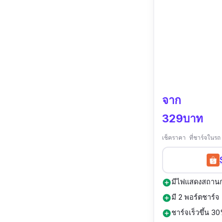
จาก
329บาท
เช็คราคา ที่ชาร์จใน
มีไฟแสดงสถาน
add_circle
มี 2 พอร์ตชาร์จ 
add_circle
ชาร์จเร็วขึ้น 3
add_circle