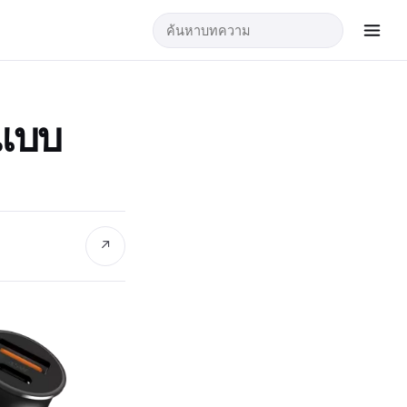
กแบบ
↗