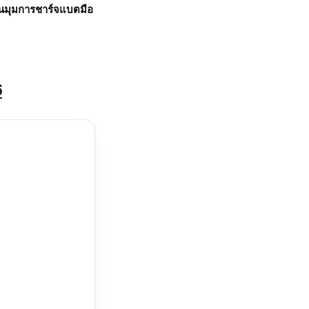
งในมุมการชาร์จแบตมือ
6