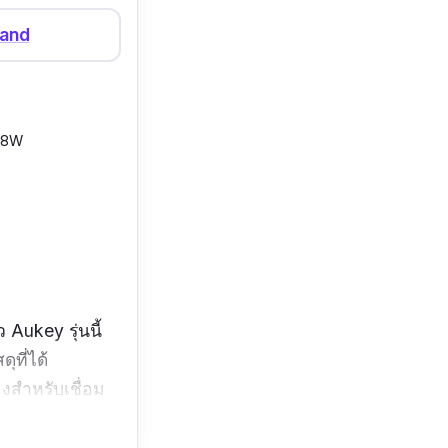
land
 18W
ว Aukey รุ่นนี้
ุที่ได้
สำหรับเชื่อม
ทางแบรนด์ยัง
ควบคุมการจ่าย