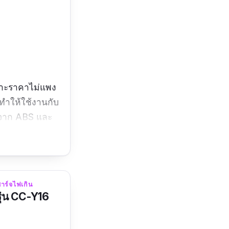
เพราะราคาไม่แพง
ทำให้ใช้งานกับ
ทำจาก ABS และ
องจุดบุหรี่ให้ 1
% ทั้งยังมีการ
A เพื่อให้
าร์จไฟเกิน
ุ่น CC-Y16
ม่ดีจะซวย