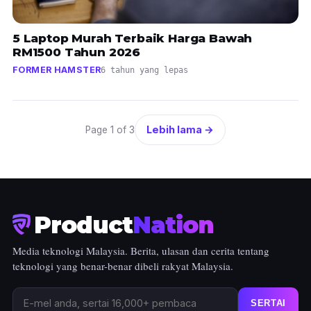
5 Laptop Murah Terbaik Harga Bawah
RM1500 Tahun 2026
FORMER HAMSTER
6 tahun yang lepas
Lebih lama →
Page 1 of 3
Product
Nation
Media teknologi Malaysia. Berita, ulasan dan cerita tentang
teknologi yang benar-benar dibeli rakyat Malaysia.
SERTAI