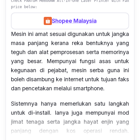
Check PANTUM M6600NW All-In-One Laser Printer with Fax
price below:
Shopee Malaysia
Mesin ini amat sesuai digunakan untuk jangka
masa panjang kerana reka bentuknya yang
teguh dan alat pemprosesan serta memorinya
yang besar. Mempunyai fungsi asas untuk
kegunaan di pejabat, mesin serba guna ini
boleh disambung ke internet untuk tujuan faks
dan pencetakan melalui smartphone.
Sistemnya hanya memerlukan satu langkah
untuk di-install. Ianya juga mempunyai mod
jimat tenaga serta jangka hayat enjin yang
panjang dengan kos operasi rendah.
Walaupun harganya mampu untuk dimiliki