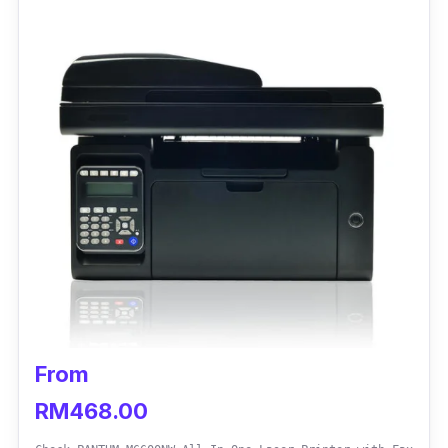
From
RM468.00