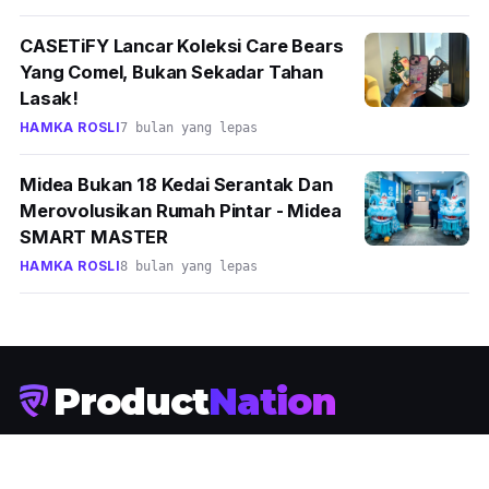
CASETiFY Lancar Koleksi Care Bears
Yang Comel, Bukan Sekadar Tahan
Lasak!
HAMKA ROSLI
7 bulan yang lepas
Midea Bukan 18 Kedai Serantak Dan
Merovolusikan Rumah Pintar - Midea
SMART MASTER
HAMKA ROSLI
8 bulan yang lepas
Product
Nation
Media teknologi Malaysia. Berita, ulasan dan cerita tentang
teknologi yang benar-benar dibeli rakyat Malaysia.