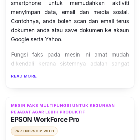
smartphone untuk memudahkan aktiviti
menyimpan data, email dan media sosial.
Contohnya, anda boleh scan dan email terus
dokumen anda atau save dokumen ke akaun
Google serta Yahoo.
Fungsi faks pada mesin ini amat mudah
dikendali kerana sistemnya adalah sangat
asas. Mata tambahan untuk mesin ini, anda
READ MORE
boleh sambungkan smartphone ke mesin ini
tanpa perlu menggunakan rangkaian LAN.
MESIN FAKS MULTIFUNGSI UNTUK KEGUNAAN
PEJABAT AGAR LEBIH PRODUKTIF
EPSON WorkForce Pro
PARTNERSHIP WITH