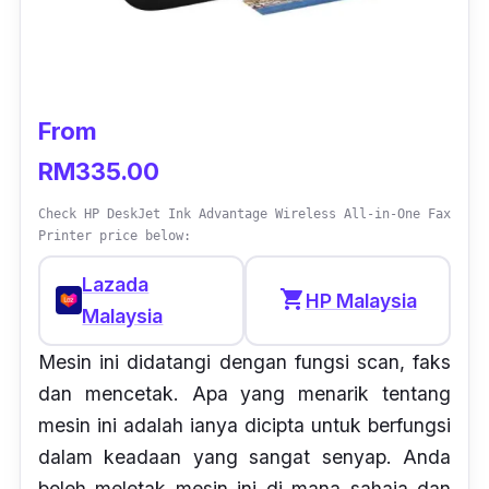
From
RM335.00
Check HP DeskJet Ink Advantage Wireless All-in-One Fax
Printer price below:
Lazada
shopping_cart
HP Malaysia
Malaysia
Mesin ini didatangi dengan fungsi scan, faks
dan mencetak. Apa yang menarik tentang
mesin ini adalah ianya dicipta untuk berfungsi
dalam keadaan yang sangat senyap. Anda
boleh meletak mesin ini di mana sahaja dan