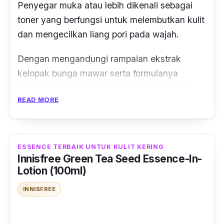
Penyegar muka atau lebih dikenali sebagai
toner yang berfungsi untuk melembutkan kulit
dan mengecilkan liang pori pada wajah.
Dengan mengandungi rampaian ekstrak
kelopak bunga mawar serta formulanya
berkesan membersih dan mencuci kotoran
READ MORE
pada wajah.
Selain itu, meninggalkan rasa segar sekaligus
kulit wajah anda akan terasa lebih lembut
ESSENCE TERBAIK UNTUK KULIT KERING
sepanjang masa.
Innisfree Green Tea Seed Essence-In-
Lotion (100ml)
Malah, tidak lagi kelihatan kusam dan tidak
INNISFREE
bermaya.