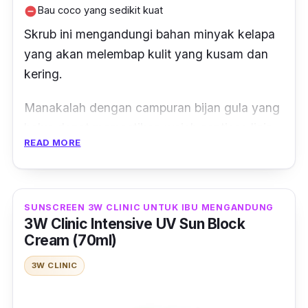
Bau coco yang sedikit kuat
remove_circle
Skrub ini mengandungi bahan minyak kelapa
yang akan melembap kulit yang kusam dan
kering.
Manakalah dengan campuran bijan gula yang
halus dapat memastikan wajah sentiasa licin,
READ MORE
lembut dan bebas daripada kekusaman dan
parut.
Sesuai untuk kulit senstif kerana produk ini
SUNSCREEN 3W CLINIC UNTUK IBU MENGANDUNG
tidak mempunyai paraben, phthalates, minyak
3W Clinic Intensive UV Sun Block
Cream (70ml)
mineral, sulfat, gluten dan pewarna.
3W CLINIC
Jadi, memang sesuai untuk ibu mengandung
yang mengalami masalah kulit kusam dan