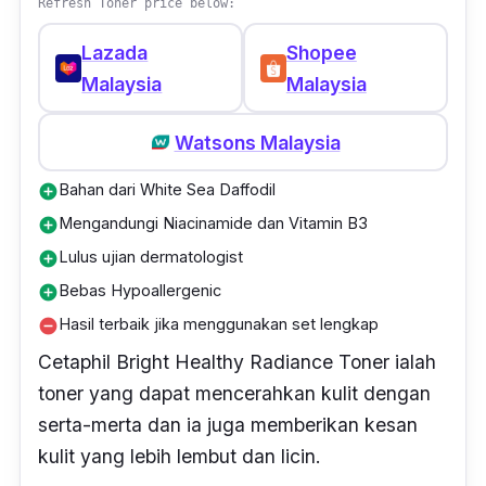
Refresh Toner price below:
Lazada
Shopee
Malaysia
Malaysia
Watsons Malaysia
Bahan dari White Sea Daffodil
add_circle
Mengandungi Niacinamide dan Vitamin B3
add_circle
Lulus ujian dermatologist
add_circle
Bebas Hypoallergenic
add_circle
Hasil terbaik jika menggunakan set lengkap
remove_circle
Cetaphil Bright Healthy Radiance Toner ialah
toner yang dapat mencerahkan kulit dengan
serta-merta dan ia juga memberikan kesan
kulit yang lebih lembut dan licin.