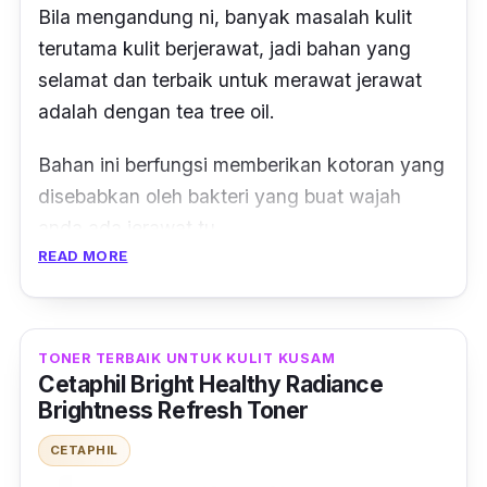
Bila mengandung ni, banyak masalah kulit
terutama kulit berjerawat, jadi bahan yang
selamat dan terbaik untuk merawat jerawat
adalah dengan tea tree oil.
Bahan ini berfungsi memberikan kotoran yang
disebabkan oleh bakteri yang buat wajah
anda ada jerawat tu.
READ MORE
Tapi kalau kulit anda jenis sensitif, gunakan
produk yang mempunyai bahan polifenol
untuk meredakan iritasi pada kulit anda.
TONER TERBAIK UNTUK KULIT KUSAM
Cetaphil Bright Healthy Radiance
Malah bagus untuk membersih dan
Brightness Refresh Toner
mengelakkan liang pori tersumbat.
CETAPHIL
Jadi pencuci muka jenama ini memang