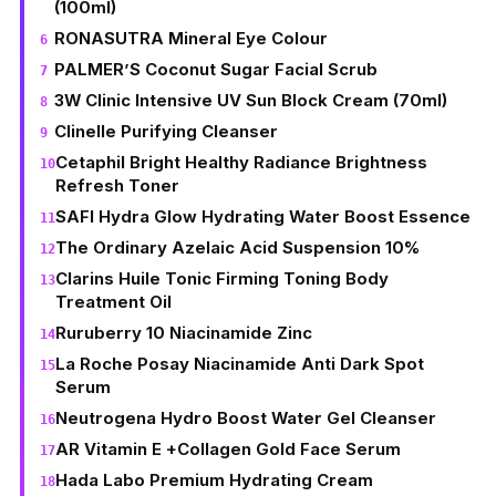
(100ml)
RONASUTRA Mineral Eye Colour
PALMER’S Coconut Sugar Facial Scrub
3W Clinic Intensive UV Sun Block Cream (70ml)
Clinelle Purifying Cleanser
Cetaphil Bright Healthy Radiance Brightness
Refresh Toner
SAFI Hydra Glow Hydrating Water Boost Essence
The Ordinary Azelaic Acid Suspension 10%
Clarins Huile Tonic Firming Toning Body
Treatment Oil
Ruruberry 10 Niacinamide Zinc
La Roche Posay Niacinamide Anti Dark Spot
Serum
Neutrogena Hydro Boost Water Gel Cleanser
AR Vitamin E +Collagen Gold Face Serum
Hada Labo Premium Hydrating Cream