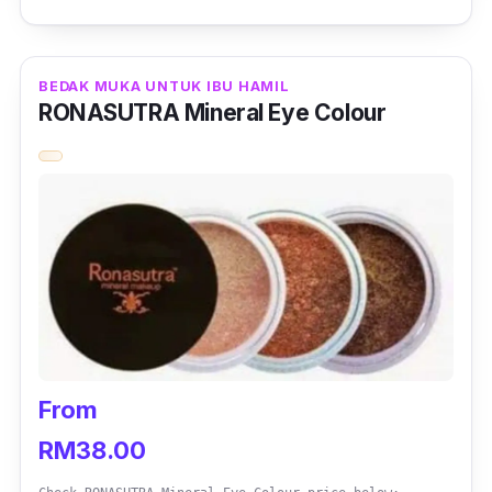
segar sepanjang hari.
Tekstur yang ringan menjadikan mudah
BEDAK MUKA UNTUK IBU HAMIL
menyerap ke dalam lapisan kulit serta
RONASUTRA Mineral Eye Colour
memudahkan dicampur dengan bedak asas
dan digunakan untuk bersolek.
From
RM38.00