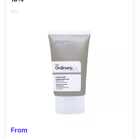
wajah dan tidak berminyak ini membuatkan
anda lebih selesa bila nak
apply
solekan
selepas itu.
Ekstrak
fermented rice
ini mampu memberikan
kesan
glowing
pada wajah anda.
Jadi tak perlu risau lagi dengan masalah kulit
kering dan kusam.
From