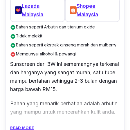
Lazada
Shopee
Malaysia
Malaysia
Bahan seperti Arbutin dan titanium oxide
add_circle
Tidak melekit
add_circle
Bahan seperti ekstrak ginseng merah dan mulberry
add_circle
Mempunyai alkohol & pewangi
remove_circle
Sunscreen dari 3W ini sememangnya terkenal
dan harganya yang sangat murah, satu
tube
mampu bertahan sehingga 2-3 bulan dengan
harga bawah RM15.
Bahan yang menarik perhatian adalah arbutin
yang mampu untuk mencerahkan kulit anda.
Titanium oxide
pula bahan yang wajib jika
READ MORE