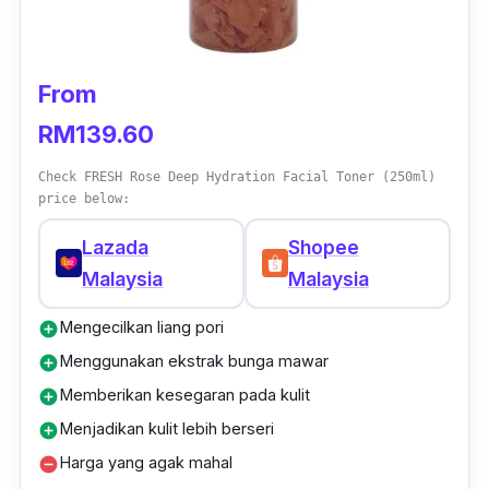
From
RM139.60
Check FRESH Rose Deep Hydration Facial Toner (250ml)
price below:
Lazada
Shopee
Malaysia
Malaysia
Mengecilkan liang pori
add_circle
Menggunakan ekstrak bunga mawar
add_circle
Memberikan kesegaran pada kulit
add_circle
Menjadikan kulit lebih berseri
add_circle
Harga yang agak mahal
remove_circle