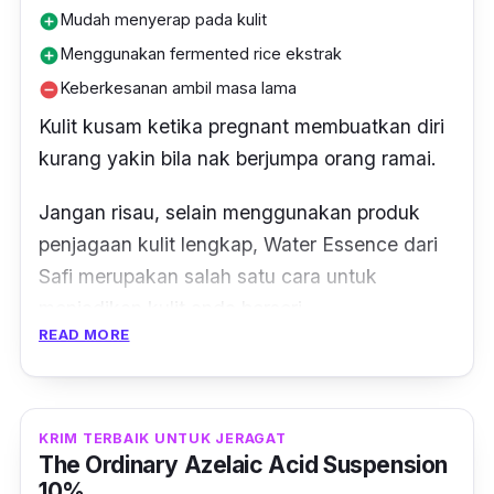
Mudah menyerap pada kulit
add_circle
Menggunakan fermented rice ekstrak
add_circle
Keberkesanan ambil masa lama
remove_circle
Kulit kusam ketika
pregnant
membuatkan diri
kurang yakin bila nak berjumpa orang ramai.
Jangan risau, selain menggunakan produk
penjagaan kulit lengkap, Water Essence dari
Safi merupakan salah satu cara untuk
menjadikan kulit anda berseri.
READ MORE
Dengan 8x ganda Hyaluronic acid yang
mengunci tahap kelembapan dan menjadikan
wajah anda sihat dan tidak lagi kusam.
KRIM TERBAIK UNTUK JERAGAT
The Ordinary Azelaic Acid Suspension
Tekstur yang mudah menyerap pada kulit
10%