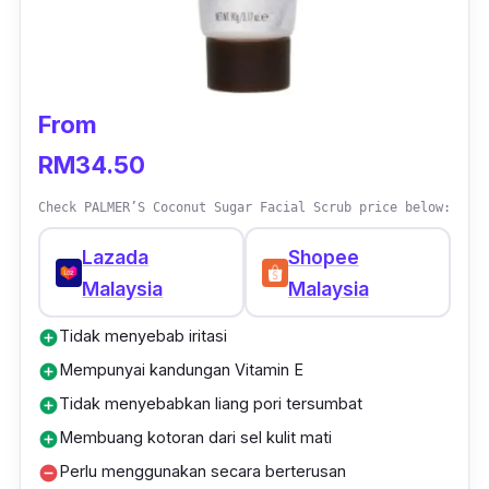
From
RM34.50
Check PALMER’S Coconut Sugar Facial Scrub price below:
Lazada
Shopee
Malaysia
Malaysia
Tidak menyebab iritasi
add_circle
Mempunyai kandungan Vitamin E
add_circle
Tidak menyebabkan liang pori tersumbat
add_circle
Membuang kotoran dari sel kulit mati
add_circle
Perlu menggunakan secara berterusan
remove_circle