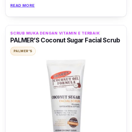
READ MORE
Diformulasikan dari bahan yang tidak
menyumbat liang pori pada kulit wajah dan
tidak menyebabkan iritasi di kawasan mata
SCRUB MUKA DENGAN VITAMIN E TERBAIK
yang sensitif.
PALMER’S Coconut Sugar Facial Scrub
PALMER'S
Sangat selesa dan mudah digunakan, tahan
hingga ke 16 jam.