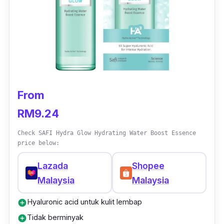
From
RM9.24
Check SAFI Hydra Glow Hydrating Water Boost Essence
price below:
Lazada
Shopee
Malaysia
Malaysia
Hyaluronic acid untuk kulit lembap
add_circle
Tidak berminyak
add_circle