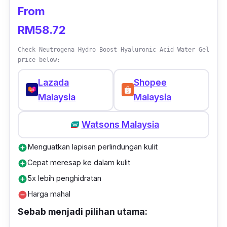
From
RM58.72
Check Neutrogena Hydro Boost Hyaluronic Acid Water Gel
price below:
Lazada
Shopee
Malaysia
Malaysia
Watsons Malaysia
Menguatkan lapisan perlindungan kulit
add_circle
Cepat meresap ke dalam kulit
add_circle
5x lebih penghidratan
add_circle
Harga mahal
remove_circle
Sebab menjadi pilihan utama: