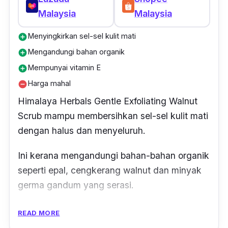
Malaysia
Malaysia
Menyingkirkan sel-sel kulit mati
add_circle
Mengandungi bahan organik
add_circle
Mempunyai vitamin E
add_circle
Harga mahal
remove_circle
Himalaya Herbals Gentle Exfoliating Walnut
Scrub mampu membersihkan sel-sel kulit mati
dengan halus dan menyeluruh.
Ini kerana mengandungi bahan-bahan organik
seperti epal, cengkerang walnut dan minyak
germa gandum yang serasi.
Malah mampu berfungsi membuang sel-sel
READ MORE
mati dan benda asing seperti kotoran dan