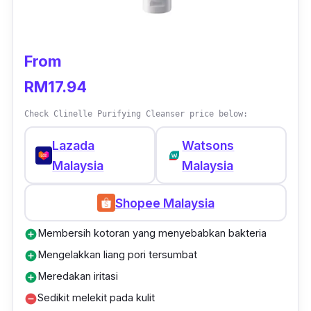
From
RM17.94
Check Clinelle Purifying Cleanser price below:
Lazada
Watsons
Malaysia
Malaysia
Shopee Malaysia
Membersih kotoran yang menyebabkan bakteria
add_circle
Mengelakkan liang pori tersumbat
add_circle
Meredakan iritasi
add_circle
Sedikit melekit pada kulit
remove_circle