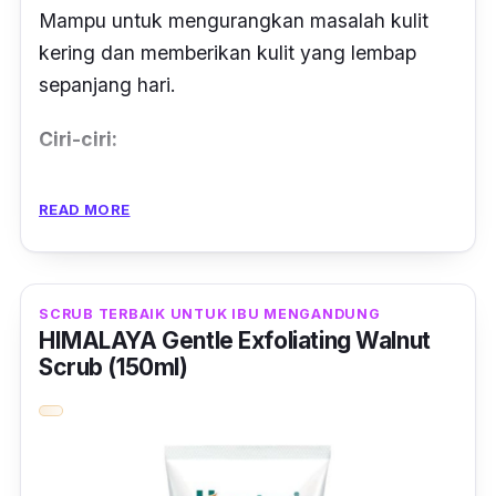
Mampu untuk mengurangkan masalah kulit
kering dan memberikan kulit yang lembap
sepanjang hari.
Ciri-ciri:
Kebiasaannya, kulit ibu mengandung ini lebih
READ MORE
sensitif, berminyak dan kusam.
Jadi wajib untuk guna produk ini bagi
melegakan masalah kulit kering dengan
SCRUB TERBAIK UNTUK IBU MENGANDUNG
HIMALAYA Gentle Exfoliating Walnut
kandungan glycerin.
Scrub (150ml)
Lagipun, produk ini sudah lulus ujian dari
dermatologi untuk digunakan pada kulit wajah
ibu hamil.