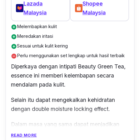
Lazada
Shopee
Malaysia
Malaysia
Melembapkan kulit
add_circle
Meredakan iritasi
add_circle
Sesuai untuk kulit kering
add_circle
Perlu menggunakan set lengkap untuk hasil terbaik
remove_circle
Diperkaya dengan intipati Beauty Green Tea,
essence ini memberi kelembapan secara
mendalam pada kulit.
Selain itu dapat mengekalkan kehidratan
dengan
double moisture locking effect.
Dalam masa yang sama dapat menjadikan
lapisan kulit agar sentiasa kelihatan lebih
READ MORE