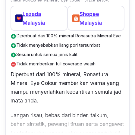
Check RONASUTRA Mineral Eye Colour price below:
Lazada
Shopee
Malaysia
Malaysia
Diperbuat dari 100% mineral Ronasutra Mineral Eye
add_circle
Tidak menyebabkan liang pori tersumbat
add_circle
Sesuai untuk semua jenis kulit
add_circle
Tidak memberikan full coverage wajah
remove_circle
Diperbuat dari 100% mineral, Ronastura
Mineral Eye Colour memberikan warna yang
mampu menyerlahkan kecantikan semula jadi
mata anda.
Jangan risau, bebas dari binder, talkum,
bahan sintetik, pewangi tiruan serta pengawet
tambahan dan sesuai untuk semua jenis kulit.