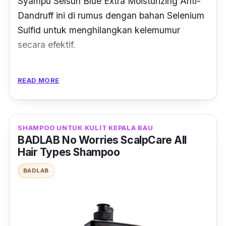
Syampu Selsun Blue Extra Moisturizing Anti-
Dandruff ini di rumus dengan bahan Selenium
Sulfid untuk menghilangkan kelemumur
secara efektif.
Ia juga diperkaya dengan kandungan aloe
READ MORE
vera untuk melembapkan rambut secara
optimum.
Hasilnya, rambut anda menjadi sihat, tidak
SHAMPOO UNTUK KULIT KEPALA BAU
gatal sekaligus dapat menghasilkan helaian
BADLAB No Worries ScalpCare All
Hair Types Shampoo
rambut yang berkilau dan terurus.
BADLAB
Terdapat juga rumusan
Panthenol
yang
terdapat dalam produk ini yang bantu
melembutkan rambut anda.