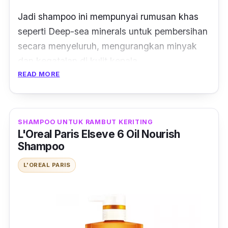
Jadi shampoo ini mempunyai rumusan khas
seperti Deep-sea minerals untuk pembersihan
secara menyeluruh, mengurangkan minyak
dan kegatalan di kulit kepala.
READ MORE
Dalam masa yang sama, syampu ini dapat
menghidratkan rambut anda agar lebih
terurus, tidak kering serta bebas kelemumur
SHAMPOO UNTUK RAMBUT KERITING
sepanjang hari.
L'Oreal Paris Elseve 6 Oil Nourish
Shampoo
Bukan tu je, masalah keguguran rambut pun
L'OREAL PARIS
dapat diatasi kerana mempunyai kandungan
Ginseng bagi menguatkan akar rambut.
Apa yang best lagi, Head & Shoulders Ultra
Men Cool mempunyai kesan menthol dan