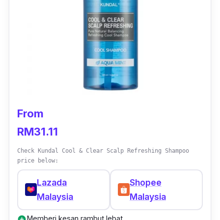
From
RM31.11
Check Kundal Cool & Clear Scalp Refreshing Shampoo
price below:
Lazada
Shopee
Malaysia
Malaysia
Memberi kesan rambut lebat
add_circle