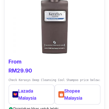
mencari syampu untuk membersihkan kulit
kepala yang berminyak dan dalam masa yang
sama bekalkan kelembapan.
From
RM29.90
Check Kerasys Deep Cleansing Cool Shampoo price below:
Lazada
Shopee
Malaysia
Malaysia
Diciptakan khas untuk lelaki