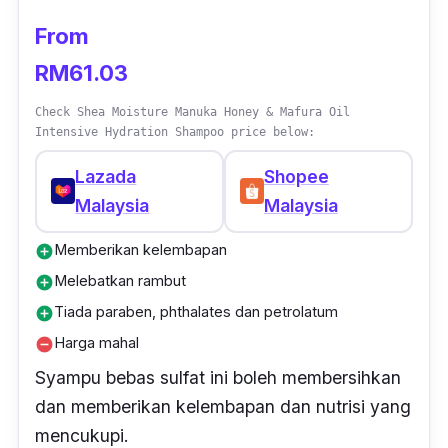
From
RM61.03
Check Shea Moisture Manuka Honey & Mafura Oil
Intensive Hydration Shampoo price below:
Lazada
Shopee
Malaysia
Malaysia
Memberikan kelembapan
add_circle
Melebatkan rambut
add_circle
Tiada paraben, phthalates dan petrolatum
add_circle
Harga mahal
remove_circle
Syampu bebas sulfat ini boleh membersihkan
dan memberikan kelembapan dan nutrisi yang
mencukupi.