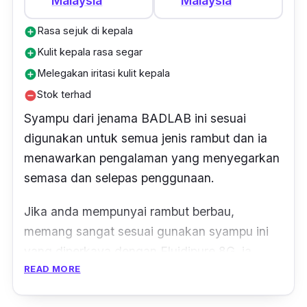
Malaysia
Malaysia
Rasa sejuk di kepala
add_circle
Kulit kepala rasa segar
add_circle
Melegakan iritasi kulit kepala
add_circle
Stok terhad
remove_circle
Syampu dari jenama BADLAB ini sesuai
digunakan untuk semua jenis rambut dan ia
menawarkan pengalaman yang menyegarkan
semasa dan selepas penggunaan.
Jika anda mempunyai rambut berbau,
memang sangat sesuai gunakan syampu ini
yang diperkaya dengan Fluidipure 8G, ia
READ MORE
membersih dengan letusan mentol.
Syampu ini membersihkan rambut secara