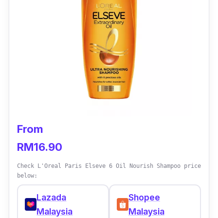
Cooling Mint yang mana dapat memberi
kesegaran pada kulit kepala.
From
RM16.90
Check L'Oreal Paris Elseve 6 Oil Nourish Shampoo price
below:
Lazada
Shopee
Malaysia
Malaysia