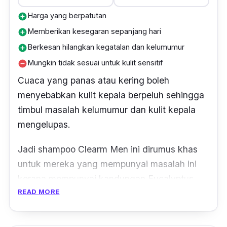
Harga yang berpatutan
add_circle
Memberikan kesegaran sepanjang hari
add_circle
Berkesan hilangkan kegatalan dan kelumumur
add_circle
Mungkin tidak sesuai untuk kulit sensitif
remove_circle
Cuaca yang panas atau kering boleh
menyebabkan kulit kepala berpeluh sehingga
timbul masalah kelumumur dan kulit kepala
mengelupas.
Jadi shampoo Clearm Men ini dirumus khas
untuk mereka yang mempunyai masalah ini
kerana mempunyai kandungan
Eucalyptus
READ MORE
dan daun teh hijau untuk melegakan
kegatalan.