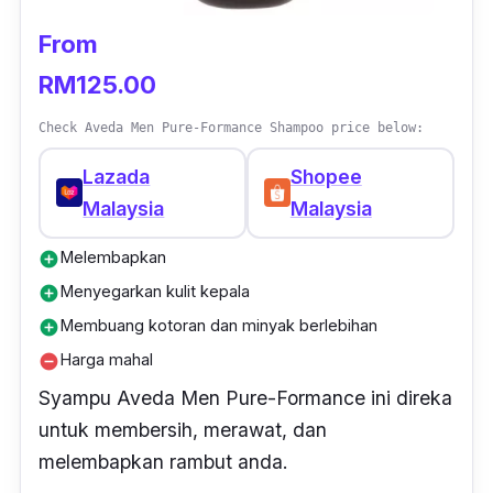
From
RM125.00
Check Aveda Men Pure-Formance Shampoo price below:
Lazada
Shopee
Malaysia
Malaysia
Melembapkan
add_circle
Menyegarkan kulit kepala
add_circle
Membuang kotoran dan minyak berlebihan
add_circle
Harga mahal
remove_circle
Syampu Aveda Men Pure-Formance ini direka
untuk membersih, merawat, dan
melembapkan rambut anda.