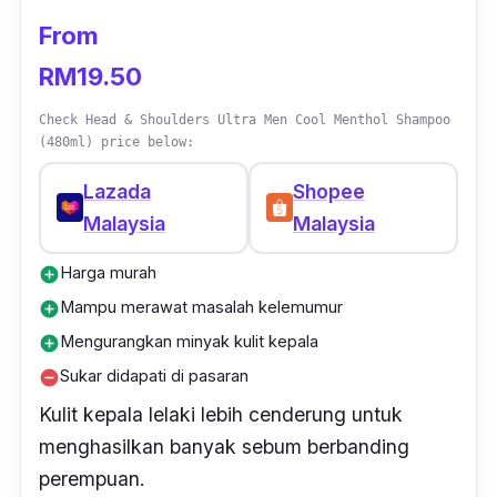
syampu ini menawarkan penyelesaian
From
menyeluruh untuk anda yang mencari syampu
untuk lebatkan rambut.
RM19.50
Review:
Check Head & Shoulders Ultra Men Cool Menthol Shampoo
(480ml) price below:
“Syampu ni s
angat berkesan! Rambut saya
Lazada
Shopee
sangat nipis dan rapuh. Guna dalam 2-3 hari
Malaysia
Malaysia
terus rambut jadi tebal balik. Memang
berkesan sangat-sangat. Seriously siapa-
Harga murah
add_circle
siapa yang ada masalah rambut nipis kena
Mampu merawat masalah kelemumur
add_circle
cuba shampoo ni. Tak tipu, sumpah berkesan
Mengurangkan minyak kulit kepala
add_circle
sangat-sangat. Nanti akan repeat balik!”
Sukar didapati di pasaran
remove_circle
Kulit kepala lelaki lebih cenderung untuk
menghasilkan banyak sebum berbanding
perempuan.