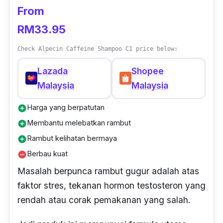
From
RM33.95
Check Alpecin Caffeine Shampoo C1 price below:
Lazada
Shopee
Malaysia
Malaysia
Harga yang berpatutan
add_circle
Membantu melebatkan rambut
add_circle
Rambut kelihatan bermaya
add_circle
Berbau kuat
remove_circle
Masalah berpunca rambut gugur adalah atas
faktor stres, tekanan hormon testosteron yang
rendah atau corak pemakanan yang salah.