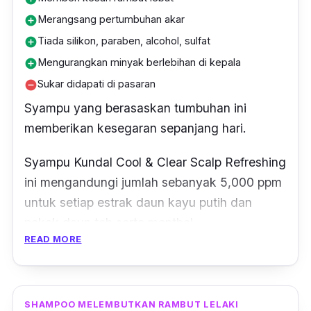
Merangsang pertumbuhan akar
add_circle
Tiada silikon, paraben, alcohol, sulfat
add_circle
Mengurangkan minyak berlebihan di kepala
add_circle
Sukar didapati di pasaran
remove_circle
Syampu yang berasaskan tumbuhan ini
memberikan kesegaran sepanjang hari.
Syampu Kundal Cool & Clear Scalp Refreshing
ini mengandungi jumlah sebanyak 5,000 ppm
untuk setiap estrak daun kayu putih dan
pokok daun teh serta menthol.
READ MORE
Kandungan ini untuk memberikan kulit kepala
anda rasa nyaman dan sejuk selepas
menggunakannya.
SHAMPOO MELEMBUTKAN RAMBUT LELAKI