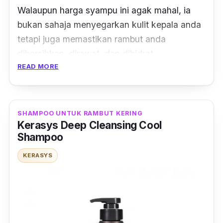
Walaupun harga syampu ini agak mahal, ia
bukan sahaja menyegarkan kulit kepala anda
tetapi juga memastikan rambut anda
dibersihkan, dirawat, dan dihidrat
READ MORE
sepenuhnya.
Diperbuat dengan aroma unik pure-fume
Aveda yang mengandungi spearmint organik,
SHAMPOO UNTUK RAMBUT KERING
vetiver, lavender, dan esen bunga dan
Kerasys Deep Cleansing Cool
tumbuhan tulen lainnya.
Shampoo
KERASYS
Hasil ujian klinikal menunjukkan bahawa 65%
pengguna mengalami pengurangan
kekeringan dan kegatalan kulit kepala.
Memang sangat sesuai untuk anda yang