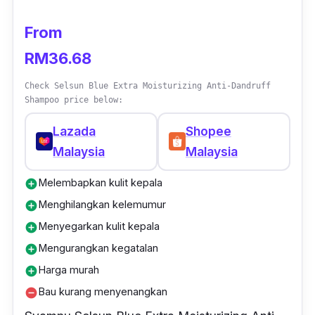
From
RM36.68
Check Selsun Blue Extra Moisturizing Anti-Dandruff
Shampoo price below:
Lazada
Shopee
Malaysia
Malaysia
Melembapkan kulit kepala
add_circle
Menghilangkan kelemumur
add_circle
Menyegarkan kulit kepala
add_circle
Mengurangkan kegatalan
add_circle
Harga murah
add_circle
Bau kurang menyenangkan
remove_circle