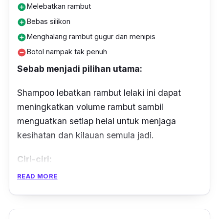
Melebatkan rambut
add_circle
Bebas silikon
add_circle
Menghalang rambut gugur dan menipis
add_circle
Botol nampak tak penuh
remove_circle
Sebab menjadi pilihan utama:
Shampoo lebatkan rambut lelaki ini dapat
meningkatkan volume rambut sambil
menguatkan setiap helai untuk menjaga
kesihatan dan kilauan semula jadi.
Ciri-ciri:
READ MORE
Maro Volume Hair Growth 3D Shampoo
adalah syampu pertama di dunia yang
menggabungkan formulasi Defenscalp®,