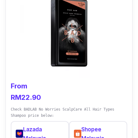
Maksudnya, guna jari pun boleh, tak perlu
sikat!
Anda juga boleh menggunakan syampu ini
untuk rambut yang rosak akibat kerap
mewarnakan rambut dengan bahan kimia.
From
RM22.90
Check BADLAB No Worries ScalpCare All Hair Types
Shampoo price below:
Lazada
Shopee