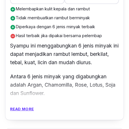
Melembapkan kulit kepala dan rambut
add_circle
Tidak membuatkan rambut berminyak
add_circle
Diperkaya dengan 6 jenis minyak terbaik
add_circle
Hasil terbaik jika dipakai bersama pelembap
remove_circle
Syampu ini menggabungkan 6 jenis minyak ini
dapat menjadikan rambut lembut, berkilat,
tebal, kuat, licin dan mudah diurus.
Antara 6 jenis minyak yang digabungkan
adalah Argan, Chamomilla, Rose, Lotus, Soja
dan Sunflower.
Rumusan ini dapat menyerap jauh ke dalam
READ MORE
kulit bagi menguatkan akar dan memastikan
rambut menerima nutrisi yang secukupnya