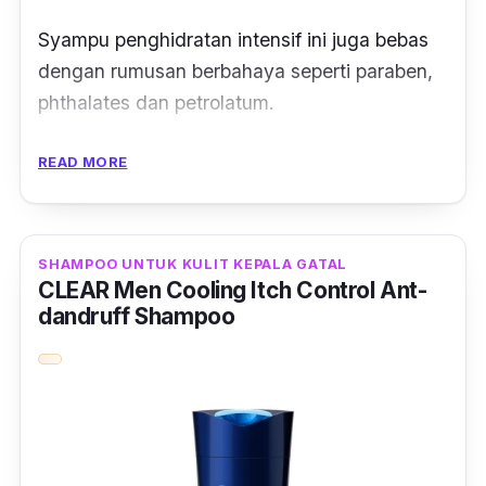
Syampu penghidratan intensif ini juga bebas
dengan rumusan berbahaya seperti paraben,
phthalates dan petrolatum.
Jadi kulit dan helaian rambut lebih kelihatan
READ MORE
bersinar dan tidak mudah rosak sehingga
menyebabkan iritasi atau keguguran.
SHAMPOO UNTUK KULIT KEPALA GATAL
Malah dengan campuran kandungan mentega
CLEAR Men Cooling Itch Control Ant-
Shea Organik, madu Manuka, minyak Mafura
dandruff Shampoo
dan Baobab dapat memulihkan, menguatkan
dan melembutkan rambut.
Kesan ini juga dapat menjadikan rambut anda
lebih kuat, lembut dan tidak bercabang pada
hujung rambut.