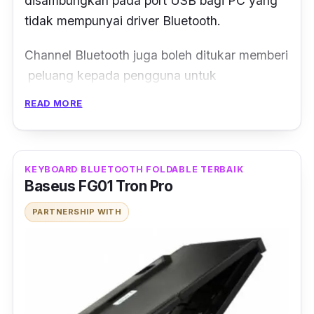
disambungkan pada port USB bagi PC yang
tidak mempunyai driver Bluetooth.
Channel Bluetooth juga boleh ditukar memberi
peluang kepada pengguna untuk
menggunakan beberapa peranti gadget
READ MORE
mereka secara serentak.
Ekstra:
Taip Dengan Lebih Cekap
Menggunakan 9 Keyboard Mekanikal Ini
KEYBOARD BLUETOOTH FOLDABLE TERBAIK
Baseus FG01 Tron Pro
PARTNERSHIP WITH