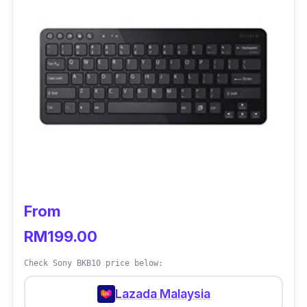
From
RM199.00
Check Sony BKB10 price below:
Lazada Malaysia