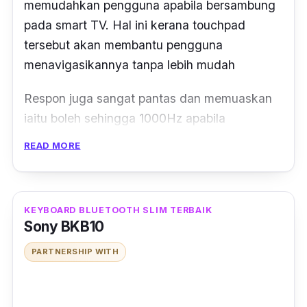
memudahkan pengguna apabila bersambung
pada smart TV. Hal ini kerana touchpad
tersebut akan membantu pengguna
menavigasikannya tanpa lebih mudah
Respon juga sangat pantas dan memuaskan
iaitu boleh sehingga 1000Hz apabila
kekuncinya ditekan. Touchpadnya juga
READ MORE
menyokong fungsi multi-finger di mana lebih
membantu anda berbanding daripada
penggunaan mouse.
KEYBOARD BLUETOOTH SLIM TERBAIK
Sony BKB10
PARTNERSHIP WITH