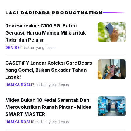
sambungan cable micro USB untuk cas
semula sama seperti smartphone.
LAGI DARIPADA PRODUCTNATION
Penafian: Harga yang disenarai adalah
Review realme C100 5G: Bateri
semata-mata rujukan harga produk. Harga
Gergasi, Harga Mampu Milik untuk
Rider dan Pelajar
produk mungkin akan berubah, bergantung
DENISE
kepada promosi dan diskaun oleh
2 bulan yang lepas
pedagang e-commerce. Jika adanya
CASETiFY Lancar Koleksi Care Bears
produk yang sudah tidak dijual, sila emel
Yang Comel, Bukan Sekadar Tahan
kepada
hello@productnation.co
. Terima
Lasak!
kasih!
HAMKA ROSLI
7 bulan yang lepas
Midea Bukan 18 Kedai Serantak Dan
Merovolusikan Rumah Pintar - Midea
SMART MASTER
HAMKA ROSLI
8 bulan yang lepas