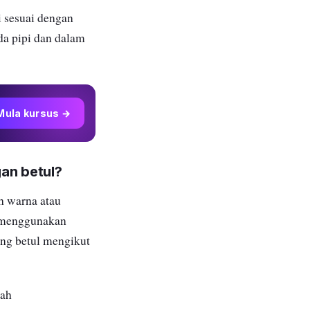
i sesuai dengan
da pipi dan dalam
Mula kursus →
gan betul?
h warna atau
h menggunakan
ang betul mengikut
rah