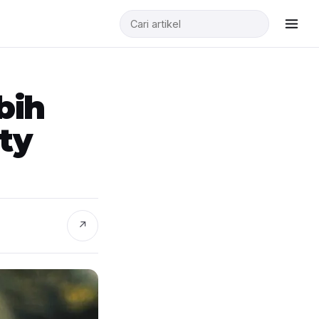
bih
ty
↗