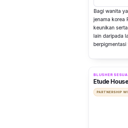
Bagi wanita ya
jenama korea P
keunikan sert
lain daripada 
berpigmentasi 
BLUSHER SESUAI
Etude House
PARTNERSHIP W