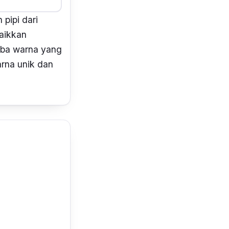
pipi dari
naikkan
uba warna yang
arna unik dan