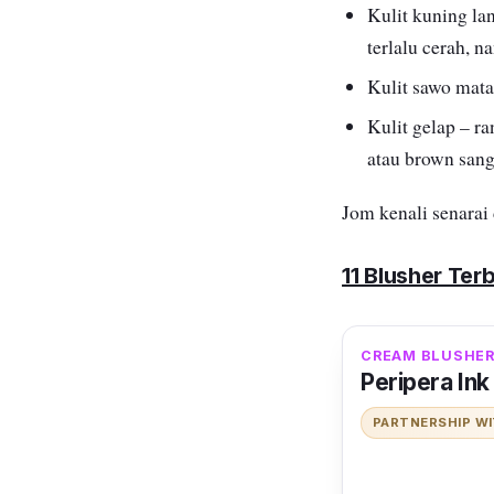
Kulit kuning lan
terlalu cerah, n
Kulit sawo mata
Kulit gelap – r
atau brown sang
Jom kenali senarai
11 Blusher Ter
CREAM BLUSHER
Peripera Ink
PARTNERSHIP W