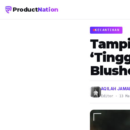
Product
Nation
KECANTIKAN
Tampi
‘Ting
Blushe
AQILAH JAMA
Editor · 13 Ma