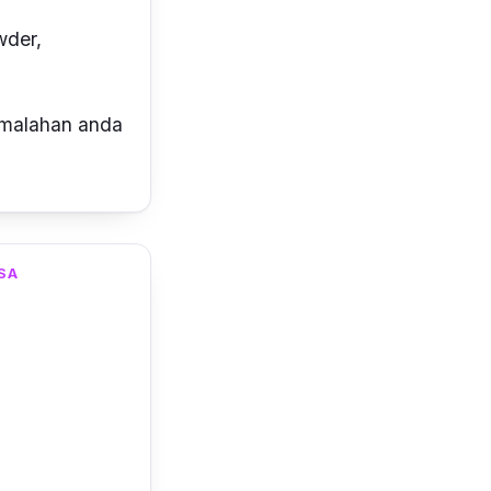
wder,
malahan anda
SA